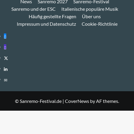
News
Sanremo 2027
Sanremo-Festival
Sanremo und der ESC
Italienische populäre Musik
Häufig gestellte Fragen
Über uns
Impressum und Datenschutz
Cookie-Richtlinie
Bluesky
Mastodon
Twitter
LinkedIn
E-
Mail
© Sanremo-Festival.de
|
CoverNews
by AF themes.