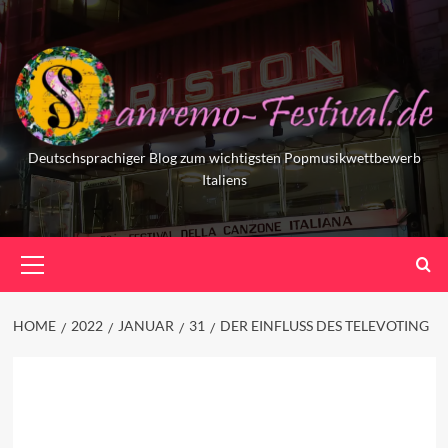
Skip
to
content
Deutschsprachiger Blog zum wichtigsten Popmusikwettbewerb
Italiens
Primary
Menu
HOME
2022
JANUAR
31
DER EINFLUSS DES TELEVOTING