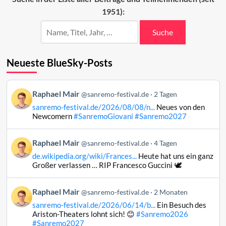
1951):
Suche
Neueste BlueSky-Posts
Beitrag
Raphael Mair
@sanremo-festival.de
2 Tagen
von
sanremo-festival.de/2026/08/08/n...
Neues von den
Raphael
Newcomern
#SanremoGiovani
#Sanremo2027
Mair
auf
Beitrag
Raphael Mair
Bluesky
@sanremo-festival.de
4 Tagen
von
ansehen
de.wikipedia.org/wiki/Frances...
Heute hat uns ein ganz
Raphael
Großer verlassen … RIP Francesco Guccini 🕊️
Mair
auf
Beitrag
Raphael Mair
Bluesky
@sanremo-festival.de
2 Monaten
von
ansehen
sanremo-festival.de/2026/06/14/b...
Ein Besuch des
Raphael
Ariston-Theaters lohnt sich! 😊
#Sanremo2026
Mair
#Sanremo2027