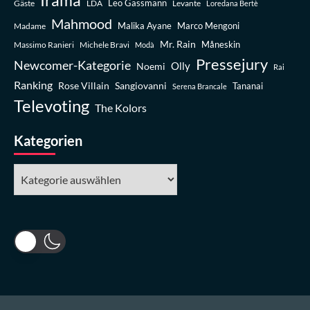
Leo Gassmann
Gäste
LDA
Levante
Loredana Bertè
Mahmood
Madame
Malika Ayane
Marco Mengoni
Mr. Rain
Massimo Ranieri
Michele Bravi
Måneskin
Modà
Pressejury
Newcomer-Kategorie
Olly
Noemi
Rai
Ranking
Rose Villain
Sangiovanni
Tananai
Serena Brancale
Televoting
The Kolors
Kategorien
Kategorien