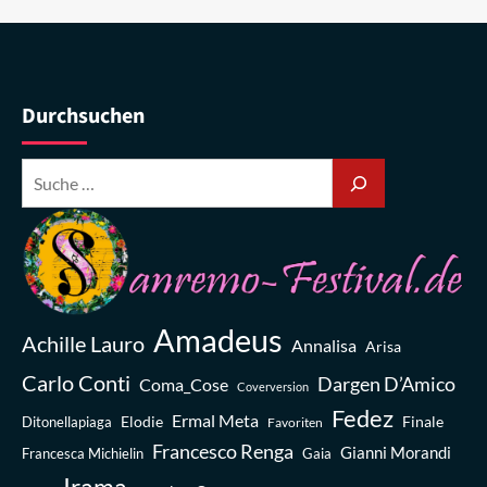
Durchsuchen
Amadeus
Achille Lauro
Annalisa
Arisa
Carlo Conti
Dargen D’Amico
Coma_Cose
Coverversion
Fedez
Ermal Meta
Elodie
Finale
Ditonellapiaga
Favoriten
Francesco Renga
Gianni Morandi
Francesca Michielin
Gaia
Irama