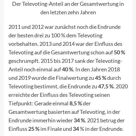
Der Televoting-Anteil an der Gesamtwertung in
den letzten zehn Jahren
2011 und 2012 war zunächst noch die Endrunde
der besten drei zu 100 % dem Televoting
vorbehalten. 2013 und 2014 war der Einfluss des
Televoting auf die Gesamtwertung schon auf
50 %
geschrumpft. 2015 bis 2017 sank der Televoting-
Anteil noch einmal auf
40 %
. In den Jahren 2018
und 2019 wurde die Finalwertung zu
45 %
durch
Televoting bestimmt, die Endrunde zu
47,5 %
. 2020
erreichte der Einfluss des Televoting seinen
Tiefpunkt: Gerade einmal
8,5 %
der
Gesamtwertung basierten auf Televoting, in der
Endrunde immerhin wieder
34 %
. 2021 betrug der
Einfluss
25 %
im Finale und
34
% in der Endrunde.