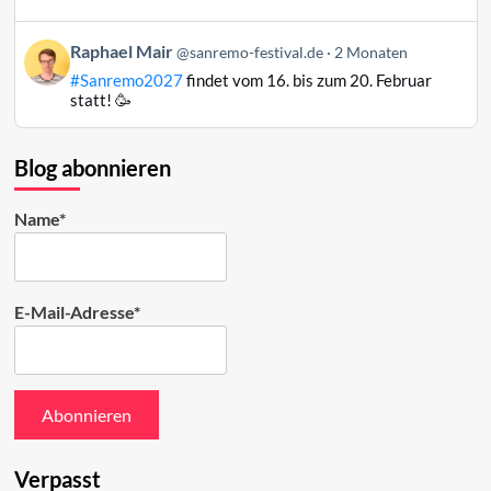
auf
Bluesky
Beitrag
Raphael Mair
@sanremo-festival.de
2 Monaten
ansehen
von
#Sanremo2027
findet vom 16. bis zum 20. Februar
Raphael
statt! 🥳
Mair
auf
Bluesky
Blog abonnieren
ansehen
Name*
E-Mail-Adresse*
Verpasst