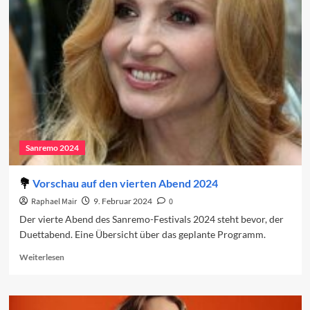
2024
in
den
Charts
(Woche
1)
Sanremo 2024
Vorschau auf den vierten Abend 2024
Raphael Mair
9. Februar 2024
0
Der vierte Abend des Sanremo-Festivals 2024 steht bevor, der
Duettabend. Eine Übersicht über das geplante Programm.
Read
Weiterlesen
more
about
Vorschau
auf