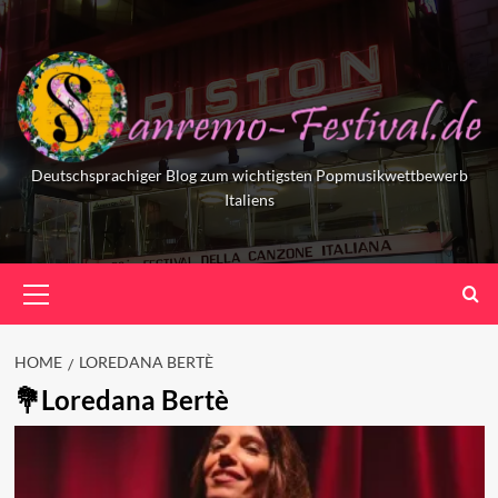
Skip
to
content
Deutschsprachiger Blog zum wichtigsten Popmusikwettbewerb
Italiens
Primary
Menu
HOME
LOREDANA BERTÈ
Loredana Bertè