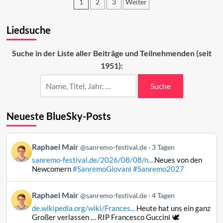
1
2
3
Weiter
Der
dritte
Seitennummerierung
Abend
Liedsuche
der
Beiträge
Suche in der Liste aller Beiträge und Teilnehmenden (seit
1951):
Suche
Neueste BlueSky-Posts
Beitrag
Raphael Mair
@sanremo-festival.de
3 Tagen
von
sanremo-festival.de/2026/08/08/n...
Neues von den
Raphael
Newcomern
#SanremoGiovani
#Sanremo2027
Mair
auf
Beitrag
Raphael Mair
Bluesky
@sanremo-festival.de
4 Tagen
von
ansehen
de.wikipedia.org/wiki/Frances...
Heute hat uns ein ganz
Raphael
Großer verlassen … RIP Francesco Guccini 🕊️