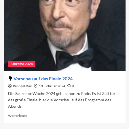
2024:
Das
Finale
Sanremo 2024
Vorschau auf das Finale 2024
Raphael Mair
10. Februar 2024
0
Die Sanremo-Woche 2024 geht schon zu Ende. Es ist Zeit für
das große Finale, hier die Vorschau auf das Programm des
Abends.
Read
Weiterlesen
more
about