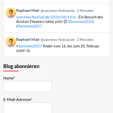
Mair
auf
Beitrag
Raphael Mair
Bluesky
@sanremo-festival.de
2 Monaten
von
ansehen
sanremo-festival.de/2026/06/14/b...
Ein Besuch des
Raphael
Ariston-Theaters lohnt sich! 😊
#Sanremo2026
Mair
#Sanremo2027
auf
Bluesky
Beitrag
Raphael Mair
@sanremo-festival.de
2 Monaten
ansehen
von
#Sanremo2027
findet vom 16. bis zum 20. Februar
Raphael
statt! 🥳
Mair
auf
Bluesky
Blog abonnieren
ansehen
Name*
E-Mail-Adresse*