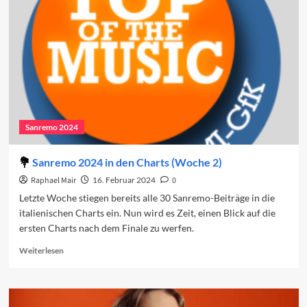
den
Charts
(Woche
3)
Sanremo 2024
Sanremo 2024 in den Charts (Woche 2)
Raphael Mair
16. Februar 2024
0
Letzte Woche stiegen bereits alle 30 Sanremo-Beiträge in die
italienischen Charts ein. Nun wird es Zeit, einen Blick auf die
ersten Charts nach dem Finale zu werfen.
Read
Weiterlesen
more
about
Sanremo
2024