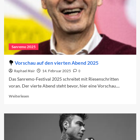
Sanremo 2025
Vorschau auf den vierten Abend 2025
Raphael Mair
14. Februar 2025
0
Das Sanremo-Festival 2025 schreitet mit Riesenschritten
voran. Der vierte Abend steht bevor, hier eine Vorschau....
Read
Weiterlesen
more
about
Vorschau
auf
den
vierten
Abend