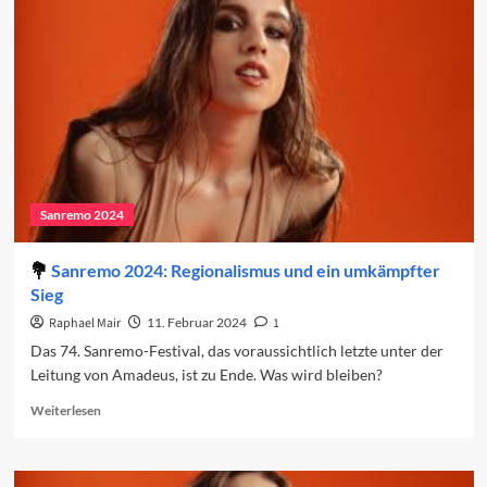
in
den
Charts
(Woche
2)
Sanremo 2024
Sanremo 2024: Regionalismus und ein umkämpfter
Sieg
Raphael Mair
11. Februar 2024
1
Das 74. Sanremo-Festival, das voraussichtlich letzte unter der
Leitung von Amadeus, ist zu Ende. Was wird bleiben?
Read
Weiterlesen
more
about
Sanremo