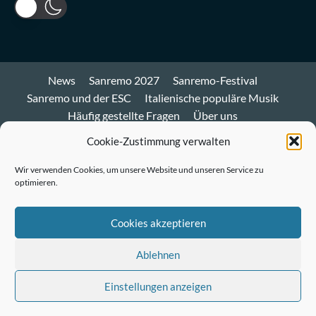
News
Sanremo 2027
Sanremo-Festival
Sanremo und der ESC
Italienische populäre Musik
Häufig gestellte Fragen
Über uns
Impressum und Datenschutz
Cookie-Richtlinie
Cookie-Zustimmung verwalten
Bluesky
Wir verwenden Cookies, um unsere Website und unseren Service zu
optimieren.
Mastodon
Twitter
Cookies akzeptieren
LinkedIn
Ablehnen
E-
Einstellungen anzeigen
Mail
© Sanremo-Festival.de
|
CoverNews
by AF themes.