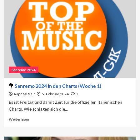
2024:
Der
vierte
Abend
Sanremo 2024
Sanremo 2024 in den Charts (Woche 1)
Raphael Mair
9. Februar 2024
1
Es ist Freitag und damit Zeit für die offiziellen italienischen
Charts. Wie schlagen sich die...
Read
Weiterlesen
more
about
Sanremo