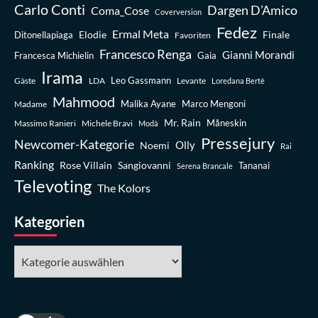
Carlo Conti
Dargen D’Amico
Coma_Cose
Coverversion
Fedez
Ermal Meta
Elodie
Finale
Ditonellapiaga
Favoriten
Francesco Renga
Gianni Morandi
Francesca Michielin
Gaia
Irama
Leo Gassmann
Gäste
LDA
Levante
Loredana Bertè
Mahmood
Madame
Malika Ayane
Marco Mengoni
Mr. Rain
Massimo Ranieri
Michele Bravi
Måneskin
Modà
Pressejury
Newcomer-Kategorie
Olly
Noemi
Rai
Ranking
Rose Villain
Sangiovanni
Tananai
Serena Brancale
Televoting
The Kolors
Kategorien
Kategorien