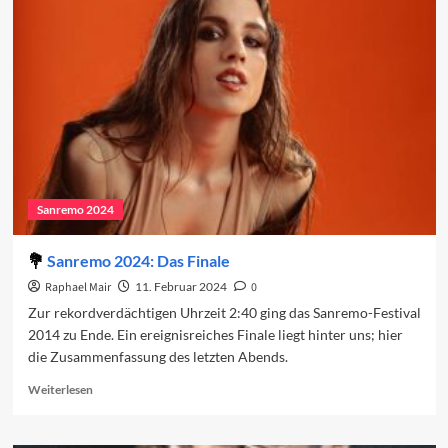
2024:
Regionalismus
und
ein
umkämpfter
Sieg
Sanremo 2024
Sanremo 2024: Das Finale
Raphael Mair
11. Februar 2024
0
Zur rekordverdächtigen Uhrzeit 2:40 ging das Sanremo-Festival
2014 zu Ende. Ein ereignisreiches Finale liegt hinter uns; hier
die Zusammenfassung des letzten Abends.
Read
Weiterlesen
more
about
Sanremo