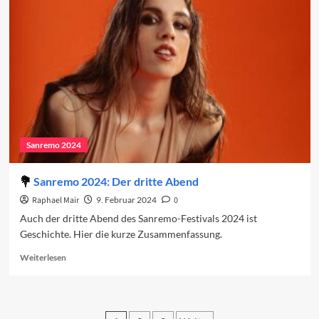
den
vierten
Abend
2024
Sanremo 2024
Sanremo 2024: Der dritte Abend
Raphael Mair
9. Februar 2024
0
Auch der dritte Abend des Sanremo-Festivals 2024 ist
Geschichte. Hier die kurze Zusammenfassung.
Read
Weiterlesen
more
about
Sanremo
2024: