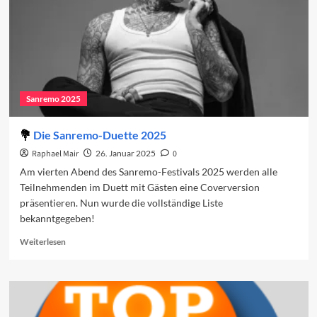
2025
Sanremo 2025
Die Sanremo-Duette 2025
Raphael Mair
26. Januar 2025
0
Am vierten Abend des Sanremo-Festivals 2025 werden alle
Teilnehmenden im Duett mit Gästen eine Coverversion
präsentieren. Nun wurde die vollständige Liste
bekanntgegeben!
Read
Weiterlesen
more
about
Die
Sanremo-
Duette