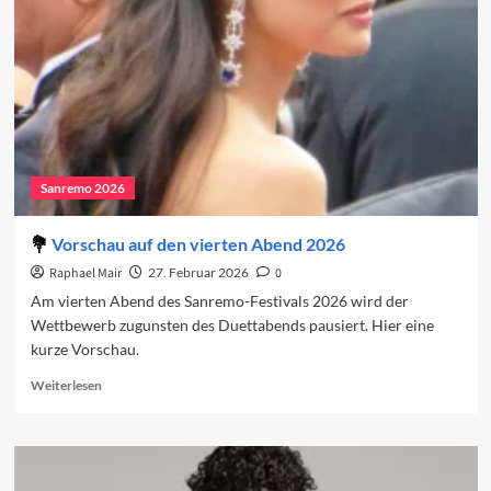
vierte
Abend
Sanremo 2026
Vorschau auf den vierten Abend 2026
Raphael Mair
27. Februar 2026
0
Am vierten Abend des Sanremo-Festivals 2026 wird der
Wettbewerb zugunsten des Duettabends pausiert. Hier eine
kurze Vorschau.
Read
Weiterlesen
more
about
Vorschau
auf
den