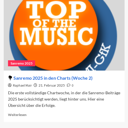
2025
in
den
Charts
(Woche
3)
Sanremo 2025
Sanremo 2025 in den Charts (Woche 2)
Raphael Mair
21. Februar 2025
0
Die erste vollständige Chartwoche, in der die Sanremo-Beiträge
2025 berücksichtigt werden, liegt hinter uns. Hier eine
Übersicht über die Erfolge.
Read
Weiterlesen
more
about