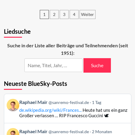
Sanremo
2025
1
2
3
4
Weiter
in
den
Seitennummerierung
Charts
Liedsuche
der
(Woche
1)
Beiträge
Suche in der Liste aller Beiträge und Teilnehmenden (seit
1951):
Suche
Neueste BlueSky-Posts
Beitrag
Raphael Mair
@sanremo-festival.de
1 Tag
von
de.wikipedia.org/wiki/Frances...
Heute hat uns ein ganz
Raphael
Großer verlassen … RIP Francesco Guccini 🕊️
Mair
auf
Beitrag
Raphael Mair
Bluesky
@sanremo-festival.de
2 Monaten