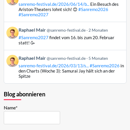
von
ansehen
sanremo-festival.de/2026/06/14/b...
Ein Besuch des
Raphael
Ariston-Theaters lohnt sich! 😊
#Sanremo2026
Mair
#Sanremo2027
auf
Bluesky
Beitrag
Raphael Mair
@sanremo-festival.de
2 Monaten
ansehen
von
#Sanremo2027
findet vom 16. bis zum 20. Februar
Raphael
statt! 🥳
Mair
auf
Beitrag
Raphael Mair
Bluesky
@sanremo-festival.de
5 Monaten
von
ansehen
sanremo-festival.de/2026/03/13/s...
#Sanremo2026
in
Raphael
den Charts (Woche 3): Samurai Jay hält sich an der
Mair
Spitze
auf
Bluesky
ansehen
Blog abonnieren
Name*