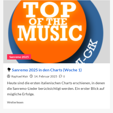
2025:
Der
vierte
Abend
Sanremo 2025
Sanremo 2025 in den Charts (Woche 1)
Raphael Mair
14. Februar 2025
0
Heute sind die ersten italienischen Charts erschienen, in denen
die Sanremo-Lieder berücksichtigt werden. Ein erster Blick auf
mögliche Erfolge.
Read
Weiterlesen
more
about