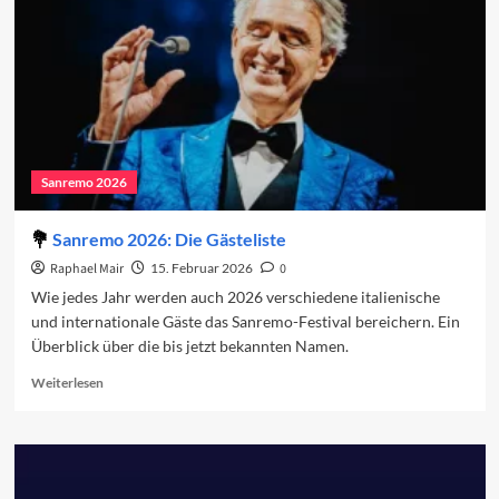
Abend
2026
Sanremo 2026
Sanremo 2026: Die Gästeliste
Raphael Mair
15. Februar 2026
0
Wie jedes Jahr werden auch 2026 verschiedene italienische
und internationale Gäste das Sanremo-Festival bereichern. Ein
Überblick über die bis jetzt bekannten Namen.
Read
Weiterlesen
more
about
Sanremo
2026:
Die