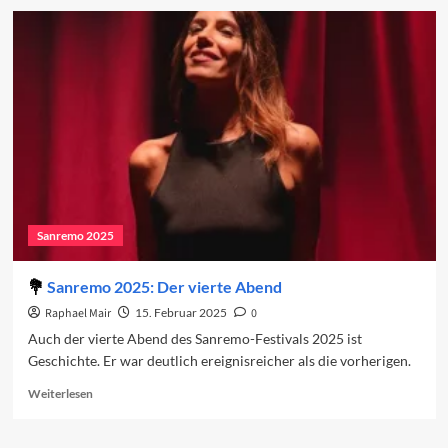
Vorschau
auf
das
Finale
2025
Sanremo 2025
Sanremo 2025: Der vierte Abend
Raphael Mair
15. Februar 2025
0
Auch der vierte Abend des Sanremo-Festivals 2025 ist
Geschichte. Er war deutlich ereignisreicher als die vorherigen.
Read
Weiterlesen
more
about
Sanremo