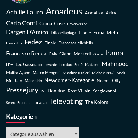
Amadeus
Achille Lauro
Annalisa
Arisa
Carlo Conti
Coma_Cose
Coverversion
Dargen D’Amico
Ermal Meta
Elodie
Ditonellapiaga
Fedez
Finale
Favoriten
Francesca Michielin
Irama
Francesco Renga
Gianni Morandi
Gaia
Gäste
Mahmood
Leo Gassmann
LDA
Levante
Madame
Loredana Bertè
Malika Ayane
Marco Mengoni
Massimo Ranieri
Michele Bravi
Modà
Newcomer-Kategorie
Olly
Mr. Rain
Noemi
Måneskin
Pressejury
Ranking
Rose Villain
Sangiovanni
Rai
Televoting
The Kolors
Tananai
Serena Brancale
Kategorien
Kategorien