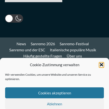
News
Sanremo 2026
Sanremo-Festival
Sanremo und der ESC
Italienische populäre Musik
Häufig gestellte Fragen
Über uns
Impressum und Datenschutz
Cookie-Richtlinie
Cookie-Zustimmung verwalten
Bluesky
Wir verwenden Cookies, um unsere Website und unseren Service zu
optimieren.
Mastodon
Twitter
Cookies akzeptieren
LinkedIn
Ablehnen
E-