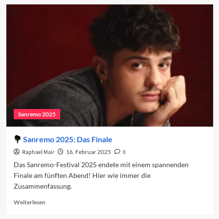
Sanremo
2025
in
den
Charts
(Woche
2)
Sanremo 2025
Sanremo 2025: Das Finale
Raphael Mair
16. Februar 2025
0
Das Sanremo-Festival 2025 endete mit einem spannenden
Finale am fünften Abend! Hier wie immer die
Zusammenfassung.
Read
Weiterlesen
more