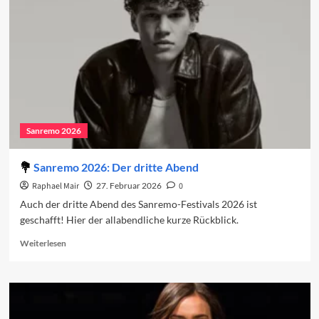
vierten
Abend
2026
Sanremo 2026
Sanremo 2026: Der dritte Abend
Raphael Mair
27. Februar 2026
0
Auch der dritte Abend des Sanremo-Festivals 2026 ist
geschafft! Hier der allabendliche kurze Rückblick.
Read
Weiterlesen
more
about
Sanremo
2026:
Der