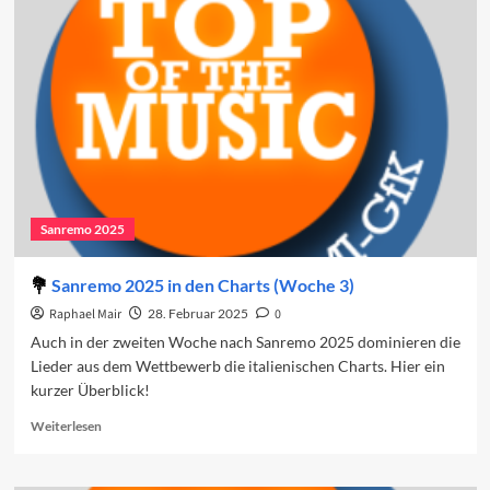
2026:
Cover
und
Duette
Sanremo 2025
Sanremo 2025 in den Charts (Woche 3)
Raphael Mair
28. Februar 2025
0
Auch in der zweiten Woche nach Sanremo 2025 dominieren die
Lieder aus dem Wettbewerb die italienischen Charts. Hier ein
kurzer Überblick!
Read
Weiterlesen
more
about
Sanremo