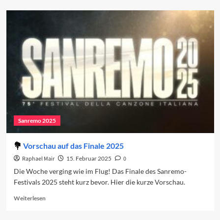
about
Sanremo
2025:
Das
Finale
Sanremo 2025
Vorschau auf das Finale 2025
Raphael Mair
15. Februar 2025
0
Die Woche verging wie im Flug! Das Finale des Sanremo-
Festivals 2025 steht kurz bevor. Hier die kurze Vorschau.
Read
Weiterlesen
more
about