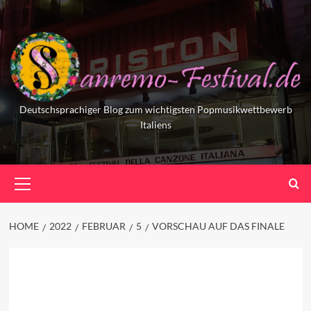
Skip
to
content
Deutschsprachiger Blog zum wichtigsten Popmusikwettbewerb
Italiens
Primary
Menu
HOME
2022
FEBRUAR
5
VORSCHAU AUF DAS FINALE