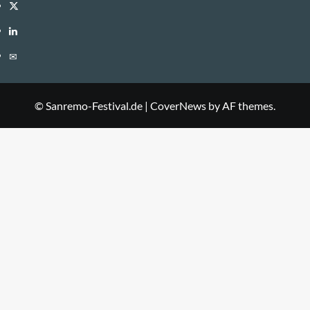
Twitter
LinkedIn
E-
Mail
© Sanremo-Festival.de
|
CoverNews
by AF themes.