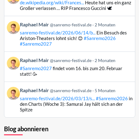
de.wikipedia.org/wiki/Frances...
Heute hat uns ein ganz
Raphael
Großer verlassen … RIP Francesco Guccini 🕊️
Mair
auf
Beitrag
Raphael Mair
Bluesky
@sanremo-festival.de
2 Monaten
von
ansehen
sanremo-festival.de/2026/06/14/b...
Ein Besuch des
Raphael
Ariston-Theaters lohnt sich! 😊
#Sanremo2026
Mair
#Sanremo2027
auf
Bluesky
Beitrag
Raphael Mair
@sanremo-festival.de
2 Monaten
ansehen
von
#Sanremo2027
findet vom 16. bis zum 20. Februar
Raphael
statt! 🥳
Mair
auf
Beitrag
Raphael Mair
Bluesky
@sanremo-festival.de
5 Monaten
von
ansehen
sanremo-festival.de/2026/03/13/s...
#Sanremo2026
in
Raphael
den Charts (Woche 3): Samurai Jay hält sich an der
Mair
Spitze
auf
Bluesky
ansehen
Blog abonnieren