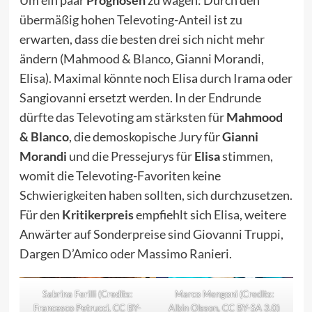
Um ein paar
Prognosen
zu wagen: Durch den
übermäßig hohen Televoting-Anteil
ist zu
erwarten, dass die besten drei sich nicht mehr
ändern (Mahmood & Blanco, Gianni Morandi,
Elisa). Maximal könnte noch Elisa durch Irama oder
Sangiovanni ersetzt werden. In der Endrunde
dürfte das Televoting am stärksten für
Mahmood
& Blanco
, die demoskopische Jury für
Gianni
Morandi
und die Pressejurys für
Elisa
stimmen,
womit die Televoting-Favoriten keine
Schwierigkeiten haben sollten, sich durchzusetzen.
Für den
Kritikerpreis
empfiehlt sich Elisa, weitere
Anwärter auf Sonderpreise sind Giovanni Truppi,
Dargen D’Amico oder Massimo Ranieri.
Sabrina Ferilli (Credits:
Marco Mengoni (Credits:
Francesco Petrucci
,
CC BY-
Albin Olsson
,
CC BY-SA 3.0
)