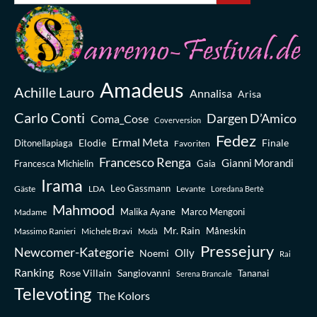
Amadeus
Achille Lauro
Annalisa
Arisa
Carlo Conti
Dargen D’Amico
Coma_Cose
Coverversion
Fedez
Ermal Meta
Elodie
Finale
Ditonellapiaga
Favoriten
Francesco Renga
Gianni Morandi
Francesca Michielin
Gaia
Irama
Leo Gassmann
Gäste
LDA
Levante
Loredana Bertè
Mahmood
Madame
Malika Ayane
Marco Mengoni
Mr. Rain
Massimo Ranieri
Michele Bravi
Måneskin
Modà
Pressejury
Newcomer-Kategorie
Olly
Noemi
Rai
Ranking
Rose Villain
Sangiovanni
Tananai
Serena Brancale
Televoting
The Kolors