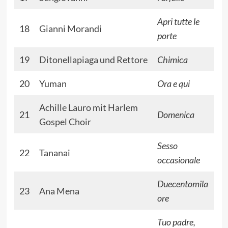
Apri tutte le
18
Gianni Morandi
porte
19
Ditonellapiaga
und
Rettore
Chimica
20
Yuman
Ora e qui
Achille Lauro
mit
Harlem
21
Domenica
Gospel Choir
Sesso
22
Tananai
occasionale
Duecentomila
23
Ana Mena
ore
Tuo padre,