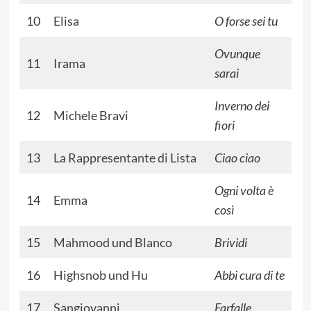
10
Elisa
O forse sei tu
Ovunque
11
Irama
sarai
Inverno dei
12
Michele Bravi
fiori
13
La Rappresentante di Lista
Ciao ciao
Ogni volta è
14
Emma
così
15
Mahmood
und
Blanco
Brividi
16
Highsnob
und
Hu
Abbi cura di te
17
Sangiovanni
Farfalle