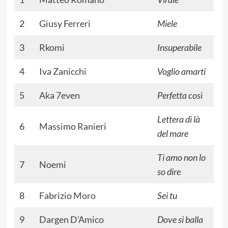
2
Giusy Ferreri
Miele
3
Rkomi
Insuperabile
4
Iva Zanicchi
Voglio amarti
5
Aka 7even
Perfetta così
Lettera di là
6
Massimo Ranieri
del mare
Ti amo non lo
7
Noemi
so dire
8
Fabrizio Moro
Sei tu
9
Dargen D’Amico
Dove si balla