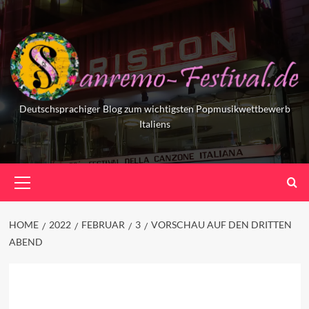
Skip
to
content
Deutschsprachiger Blog zum wichtigsten Popmusikwettbewerb
Italiens
Primary
Menu
HOME
2022
FEBRUAR
3
VORSCHAU AUF DEN DRITTEN
ABEND