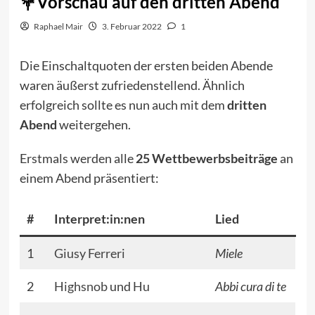
Vorschau auf den dritten Abend
Raphael Mair
3. Februar 2022
1
Die Einschaltquoten der ersten beiden Abende
waren äußerst zufriedenstellend. Ähnlich
erfolgreich sollte es nun auch mit dem
dritten
Abend
weitergehen.
Erstmals werden alle
25 Wettbewerbsbeiträge
an
einem Abend präsentiert:
#
Interpret:in:nen
Lied
1
Giusy Ferreri
Miele
2
Highsnob
und
Hu
Abbi cura di te