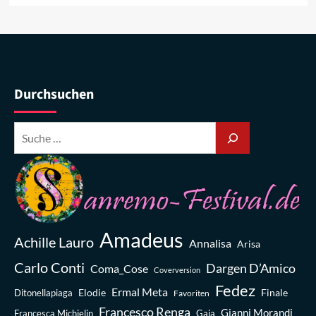
Durchsuchen
Amadeus
Achille Lauro
Annalisa
Arisa
Carlo Conti
Dargen D’Amico
Coma_Cose
Coverversion
Fedez
Ermal Meta
Elodie
Finale
Ditonellapiaga
Favoriten
Francesco Renga
Gianni Morandi
Francesca Michielin
Gaia