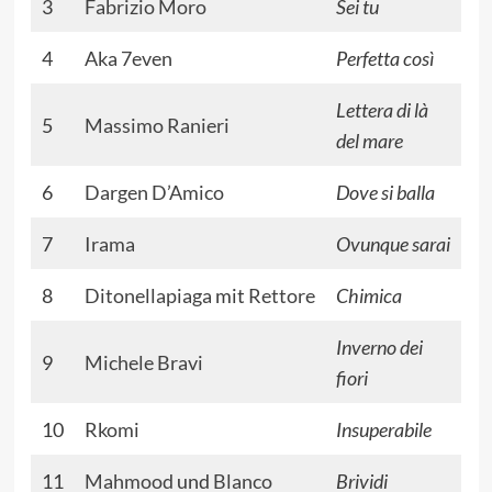
3
Fabrizio Moro
Sei tu
4
Aka 7even
Perfetta così
Lettera di là
5
Massimo Ranieri
del mare
6
Dargen D’Amico
Dove si balla
7
Irama
Ovunque sarai
8
Ditonellapiaga
mit
Rettore
Chimica
Inverno dei
9
Michele Bravi
fiori
10
Rkomi
Insuperabile
11
Mahmood
und
Blanco
Brividi