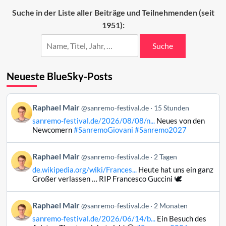
Suche in der Liste aller Beiträge und Teilnehmenden (seit
1951):
Suche
Neueste BlueSky-Posts
Beitrag
Raphael Mair
@sanremo-festival.de
15 Stunden
von
sanremo-festival.de/2026/08/08/n...
Neues von den
Raphael
Newcomern
#SanremoGiovani
#Sanremo2027
Mair
auf
Beitrag
Raphael Mair
Bluesky
@sanremo-festival.de
2 Tagen
von
ansehen
de.wikipedia.org/wiki/Frances...
Heute hat uns ein ganz
Raphael
Großer verlassen … RIP Francesco Guccini 🕊️
Mair
auf
Beitrag
Raphael Mair
Bluesky
@sanremo-festival.de
2 Monaten
von
ansehen
sanremo-festival.de/2026/06/14/b...
Ein Besuch des
Raphael