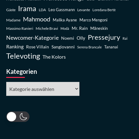
Irama
Leo Gassmann
Gäste
LDA
Levante
Loredana Bertè
Mahmood
Madame
Malika Ayane
Marco Mengoni
Mr. Rain
Massimo Ranieri
Michele Bravi
Måneskin
Modà
Pressejury
Newcomer-Kategorie
Olly
Noemi
Rai
Ranking
Rose Villain
Sangiovanni
Tananai
Serena Brancale
Televoting
The Kolors
Kategorien
Kategorien