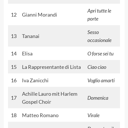
Apri tutte le
12
Gianni Morandi
porte
Sesso
13
Tananai
occasionale
14
Elisa
O forse sei tu
15
La Rappresentante di Lista
Ciao ciao
16
Iva Zanicchi
Voglio amarti
Achille Lauro
mit
Harlem
17
Domenica
Gospel Choir
18
Matteo Romano
Virale