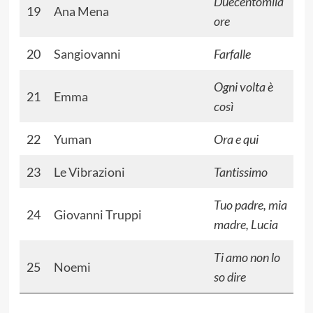
Duecentomila
19
Ana Mena
ore
20
Sangiovanni
Farfalle
Ogni volta è
21
Emma
così
22
Yuman
Ora e qui
23
Le Vibrazioni
Tantissimo
Tuo padre, mia
24
Giovanni Truppi
madre, Lucia
Ti amo non lo
25
Noemi
so dire