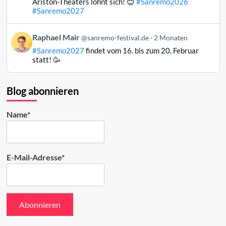
Ariston-Theaters lohnt sich! 😊
#Sanremo2026
Mair
#Sanremo2027
auf
Bluesky
Beitrag
Raphael Mair
@sanremo-festival.de
2 Monaten
ansehen
von
#Sanremo2027
findet vom 16. bis zum 20. Februar
Raphael
statt! 🥳
Mair
auf
Bluesky
Blog abonnieren
ansehen
Name*
E-Mail-Adresse*