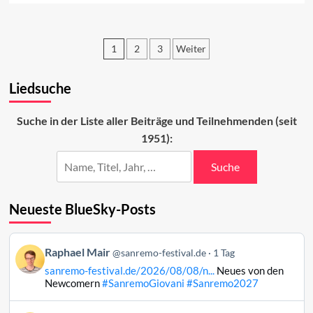
about
Die
Sanremo-
1
2
3
Weiter
Duette
2025
Seitennummerierung
Liedsuche
der
Beiträge
Suche in der Liste aller Beiträge und Teilnehmenden (seit
1951):
Suche
Neueste BlueSky-Posts
Beitrag
Raphael Mair
@sanremo-festival.de
1 Tag
von
sanremo-festival.de/2026/08/08/n...
Neues von den
Raphael
Newcomern
#SanremoGiovani
#Sanremo2027
Mair
auf