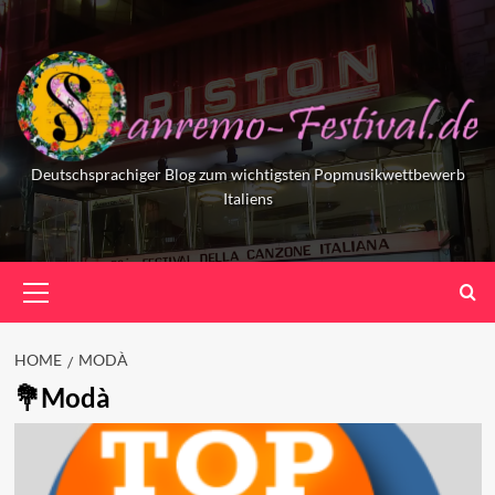
Skip
to
content
Deutschsprachiger Blog zum wichtigsten Popmusikwettbewerb
Italiens
Primary
Menu
HOME
MODÀ
Modà