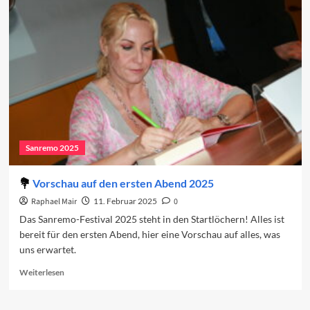
2025:
Der
erste
Abend
Sanremo 2025
Vorschau auf den ersten Abend 2025
Raphael Mair
11. Februar 2025
0
Das Sanremo-Festival 2025 steht in den Startlöchern! Alles ist
bereit für den ersten Abend, hier eine Vorschau auf alles, was
uns erwartet.
Read
Weiterlesen
more
about
Vorschau