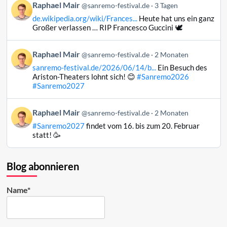
Beitrag
Raphael Mair
Bluesky
@sanremo-festival.de
3 Tagen
von
ansehen
de.wikipedia.org/wiki/Frances...
Heute hat uns ein ganz
Raphael
Großer verlassen … RIP Francesco Guccini 🕊️
Mair
auf
Beitrag
Raphael Mair
Bluesky
@sanremo-festival.de
2 Monaten
von
ansehen
sanremo-festival.de/2026/06/14/b...
Ein Besuch des
Raphael
Ariston-Theaters lohnt sich! 😊
#Sanremo2026
Mair
#Sanremo2027
auf
Bluesky
Beitrag
Raphael Mair
@sanremo-festival.de
2 Monaten
ansehen
von
#Sanremo2027
findet vom 16. bis zum 20. Februar
Raphael
statt! 🥳
Mair
auf
Bluesky
Blog abonnieren
ansehen
Name*