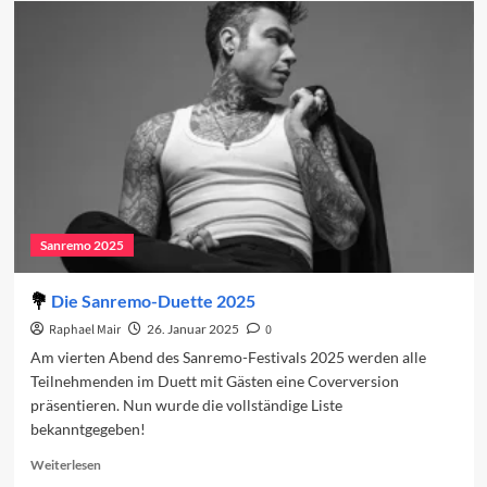
auf
den
ersten
Abend
2025
Sanremo 2025
Die Sanremo-Duette 2025
Raphael Mair
26. Januar 2025
0
Am vierten Abend des Sanremo-Festivals 2025 werden alle
Teilnehmenden im Duett mit Gästen eine Coverversion
präsentieren. Nun wurde die vollständige Liste
bekanntgegeben!
Read
Weiterlesen
more