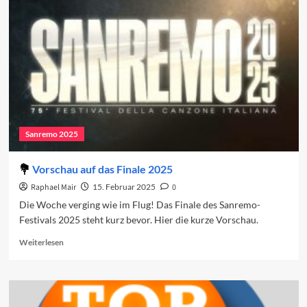
Das
Finale
Sanremo 2025
Vorschau auf das Finale 2025
Raphael Mair
15. Februar 2025
0
Die Woche verging wie im Flug! Das Finale des Sanremo-
Festivals 2025 steht kurz bevor. Hier die kurze Vorschau.
Read
Weiterlesen
more
about
Vorschau
auf
das