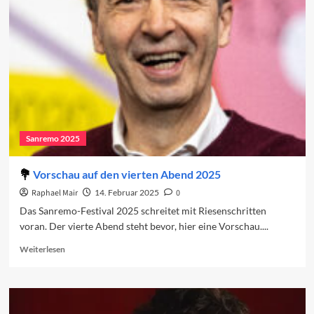
in
den
Charts
(Woche
1)
Sanremo 2025
Vorschau auf den vierten Abend 2025
Raphael Mair
14. Februar 2025
0
Das Sanremo-Festival 2025 schreitet mit Riesenschritten
voran. Der vierte Abend steht bevor, hier eine Vorschau....
Read
Weiterlesen
more
about
Vorschau
auf
den