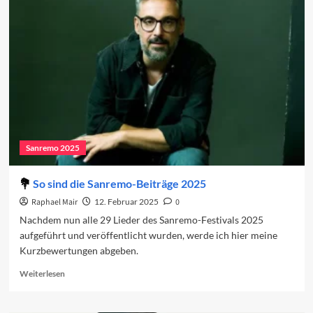
auf
den
dritten
Abend
2025
Sanremo 2025
So sind die Sanremo-Beiträge 2025
Raphael Mair
12. Februar 2025
0
Nachdem nun alle 29 Lieder des Sanremo-Festivals 2025
aufgeführt und veröffentlicht wurden, werde ich hier meine
Kurzbewertungen abgeben.
Read
Weiterlesen
more
about
So