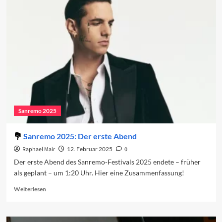
sind
die
Sanremo-
Beiträge
2025
Sanremo 2025
Sanremo 2025: Der erste Abend
Raphael Mair
12. Februar 2025
0
Der erste Abend des Sanremo-Festivals 2025 endete – früher
als geplant – um 1:20 Uhr. Hier eine Zusammenfassung!
Read
Weiterlesen
more
about
Sanremo