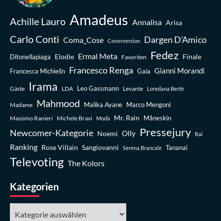
Amadeus
Achille Lauro
Annalisa
Arisa
Carlo Conti
Dargen D’Amico
Coma_Cose
Coverversion
Fedez
Ermal Meta
Elodie
Finale
Ditonellapiaga
Favoriten
Francesco Renga
Gianni Morandi
Francesca Michielin
Gaia
Irama
Leo Gassmann
Gäste
LDA
Levante
Loredana Bertè
Mahmood
Madame
Malika Ayane
Marco Mengoni
Mr. Rain
Massimo Ranieri
Michele Bravi
Måneskin
Modà
Pressejury
Newcomer-Kategorie
Olly
Noemi
Rai
Ranking
Rose Villain
Sangiovanni
Tananai
Serena Brancale
Televoting
The Kolors
Kategorien
Kategorien