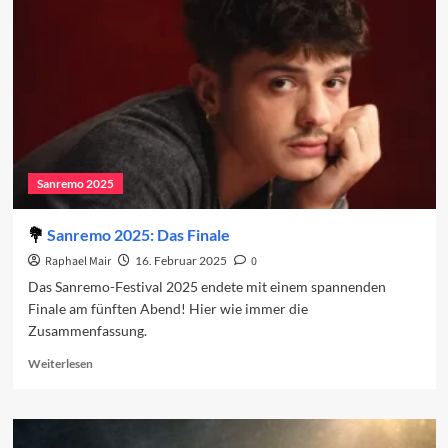
den
Charts
(Woche
2)
Sanremo 2025
Sanremo 2025: Das Finale
Raphael Mair
16. Februar 2025
0
Das Sanremo-Festival 2025 endete mit einem spannenden
Finale am fünften Abend! Hier wie immer die
Zusammenfassung.
Read
Weiterlesen
more
about
Sanremo
2025: