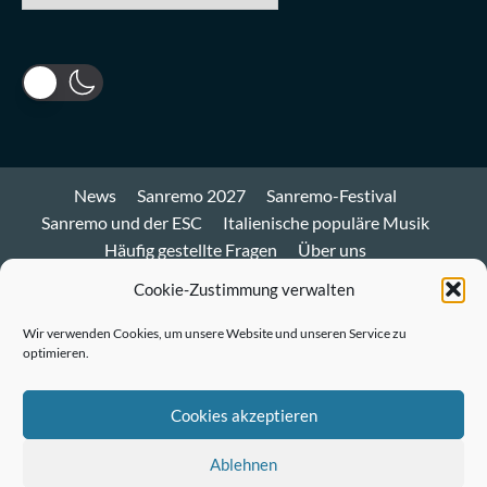
News
Sanremo 2027
Sanremo-Festival
Sanremo und der ESC
Italienische populäre Musik
Häufig gestellte Fragen
Über uns
Impressum und Datenschutz
Cookie-Richtlinie
Cookie-Zustimmung verwalten
Bluesky
Wir verwenden Cookies, um unsere Website und unseren Service zu
optimieren.
Mastodon
Twitter
Cookies akzeptieren
LinkedIn
Ablehnen
E-