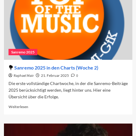
den
Charts
(Woche
3)
Sanremo 2025
Sanremo 2025 in den Charts (Woche 2)
Raphael Mair
21. Februar 2025
0
Die erste vollständige Chartwoche, in der die Sanremo-Beiträge
2025 berücksichtigt werden, liegt hinter uns. Hier eine
Übersicht über die Erfolge.
Read
Weiterlesen
more
about
Sanremo
2025
in