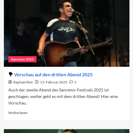
Der
dritte
Abend
Sanremo 2025
Vorschau auf den dritten Abend 2025
Raphael Mair
13. Februar 2025
0
Auch der zweite Abend des Sanremo-Festivals 2025 ist
geschlagen, weiter geht es mit dem dritten Abend! Hier eine
Vorschau.
Read
Weiterlesen
more
about
Vorschau