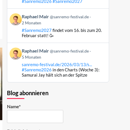
#Sanremo2026
#Sanremo2027
Bluesky
ansehen
Beitrag
Raphael Mair
@sanremo-festival.de
von
2 Monaten
Raphael
#Sanremo2027
findet vom 16. bis zum 20.
Mair
Februar statt! 🥳
auf
Bluesky
Beitrag
ansehen
Raphael Mair
@sanremo-festival.de
von
5 Monaten
Raphael
sanremo-festival.de/2026/03/13/s...
Mair
#Sanremo2026
in den Charts (Woche 3):
auf
Samurai Jay hält sich an der Spitze
Bluesky
ansehen
Blog abonnieren
Name*