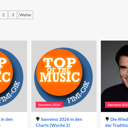
und
24:
der
gionalismus
2
3
Weiter
Gender-
d
Gap
n
itennummerierung
kämpfter
r
eg
iträge
Sanremo 2026
Sanremo 202
in den
Sanremo 2026 in den
Die Wie
)
Charts (Woche 2)
der Traditi