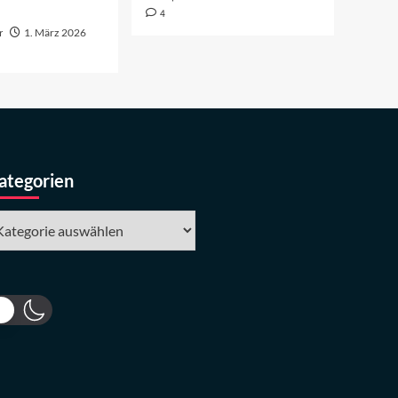
4
r
1. März 2026
ategorien
tegorien