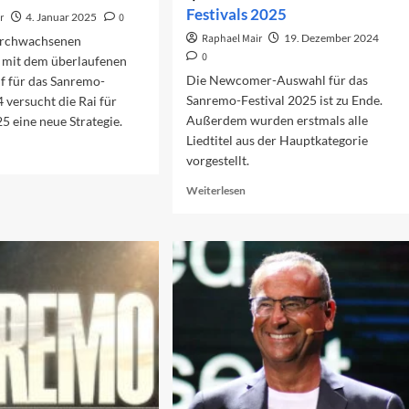
Festivals 2025
r
4. Januar 2025
0
Raphael Mair
19. Dezember 2024
urchwachsenen
0
 mit dem überlaufenen
Die Newcomer-Auswahl für das
f für das Sanremo-
Sanremo-Festival 2025 ist zu Ende.
4 versucht die Rai für
Außerdem wurden erstmals alle
 eine neue Strategie.
Liedtitel aus der Hauptkategorie
ad
vorgestellt.
re
out
Read
Weiterlesen
ckets
more
r
about
nremo
Die
25
Lieder
des
Sanremo-
Festivals
2025