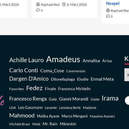
Neapel
3. März 2026
Raphael Mair
6. März 2026
0
Raphael Mai
0
Amadeus
K
Achille Lauro
Annalisa
Arisa
Carlo Conti
Coma_Cose
Ka
Coverversion
Dargen D’Amico
Ermal Meta
Elodie
Ditonellapiaga
Fedez
Finale
Favoriten
Francesca Michielin
Irama
Francesco Renga
Gianni Morandi
Gaia
Gäste
Leo Gassmann
LDA
Levante
Madame
Loredana Bertè
Mahmood
Malika Ayane
Marco Mengoni
Massimo Ranieri
Mr. Rain
Michele Bravi
Måneskin
Modà