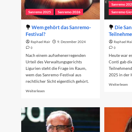
Sanremo 20
Sanremo 2025
Sanremo 2026
Sanremo Gio
Wem gehört das Sanremo-
Die Sa
Festival?
Teilnehm
Raphael Mair
9. Dezember 2024
Raphael Mai
0
0
Nach einem aufsehenerregenden
Heute war es
Urteil des Verwaltungsgerichts
Conti gab d
Ligurien steht die Frage im Raum,
Teilnehmend
wem das Sanremo-Festival aus
2025 in der 
rechtlicher Sicht eigentlich gehört.
Re
Weiterlesen
mo
Read
Weiterlesen
ab
more
Di
about
Sa
Wem
Te
gehört
20
das
Sanremo-
Festival?