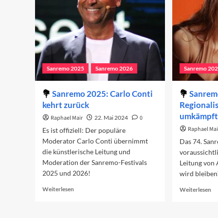
Sanremo 2025
Sanremo 2026
Sanremo 20
Sanremo 2025: Carlo Conti
Sanrem
kehrt zurück
Regionali
umkämpfte
Raphael Mair
22. Mai 2024
0
Raphael Mai
Es ist offiziell: Der populäre
Moderator Carlo Conti übernimmt
Das 74. Sanr
die künstlerische Leitung und
voraussichtli
Moderation der Sanremo-Festivals
Leitung von 
2025 und 2026!
wird bleiben
Read
Re
Weiterlesen
Weiterlesen
more
mo
about
ab
Sanremo
Sa