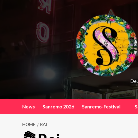
Skip
to
content
Deu
News
Sanremo 2026
Sanremo-Festival
S
HOME
RAI