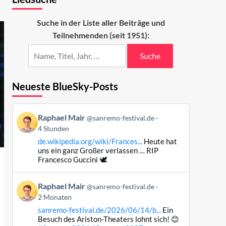
Suche in der Liste aller Beiträge und
Teilnehmenden (seit 1951):
Suche
Neueste BlueSky-Posts
Beitrag
Raphael Mair
@sanremo-festival.de
von
4 Stunden
Raphael
de.wikipedia.org/wiki/Frances...
Heute hat
Mair
uns ein ganz Großer verlassen … RIP
auf
Francesco Guccini 🕊️
Bluesky
ansehen
Beitrag
Raphael Mair
@sanremo-festival.de
von
2 Monaten
Raphael
sanremo-festival.de/2026/06/14/b...
Ein
Mair
Besuch des Ariston-Theaters lohnt sich! 😊
auf