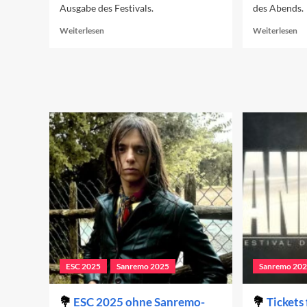
Ausgabe des Festivals.
des Abends.
Read
Re
Weiterlesen
Weiterlesen
more
mo
about
ab
Die
Sa
Wiederentdeckung
20
der
De
Tradition
er
führt
Ab
nach
Neapel
ESC 2025
Sanremo 2025
Sanremo 20
ESC 2025 ohne Sanremo-
Tickets