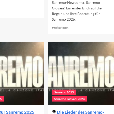
Sanremo-Newcomer, Sanremo
Giovani! Ein erster Blick auf die
ad
Regeln und ihre Bedeutung für
re
Sanremo 2026.
out
nremo
Read
Weiterlesen
26:
more
r
about
ste
Sanremo
end
Giovani
2025
kann
beginnen
Sanremo 2025
25
Sanremo Giovani 2024
 für Sanremo 2025
Die Lieder des Sanremo-