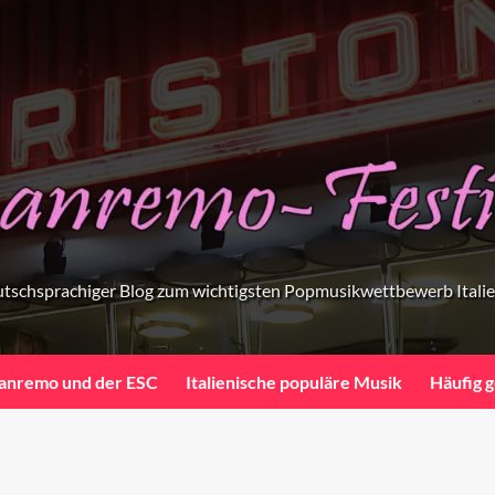
tschsprachiger Blog zum wichtigsten Popmusikwettbewerb Itali
anremo und der ESC
Italienische populäre Musik
Häufig g