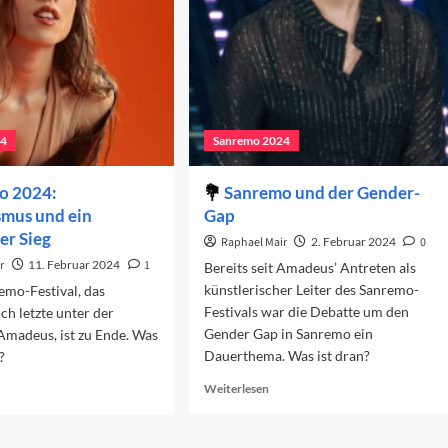
24
Sanremo 2024
o 2024:
Sanremo und der Gender-
smus und ein
Gap
r Sieg
Raphael Mair
2. Februar 2024
0
r
11. Februar 2024
1
Bereits seit Amadeus’ Antreten als
künstlerischer Leiter des Sanremo-
emo-Festival, das
Festivals war die Debatte um den
ch letzte unter der
Gender Gap in Sanremo ein
Amadeus, ist zu Ende. Was
Dauerthema. Was ist dran?
?
Read
ad
Weiterlesen
more
re
about
out
Sanremo
nremo