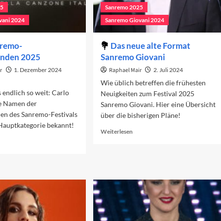
25
Sanremo 2025
vani 2024
Sanremo Giovani 2024
nremo-
Das neue alte Format
enden 2025
Sanremo Giovani
r
1. Dezember 2024
Raphael Mair
2. Juli 2024
Wie üblich betreffen die frühesten
 endlich so weit: Carlo
Neuigkeiten zum Festival 2025
ie Namen der
Sanremo Giovani. Hier eine Übersicht
en des Sanremo-Festivals
über die bisherigen Pläne!
Hauptkategorie bekannt!
Read
Weiterlesen
more
ad
about
re
Das
out
neue
e
alte
nremo-
Format
ilnehmenden
Sanremo
25
Giovani