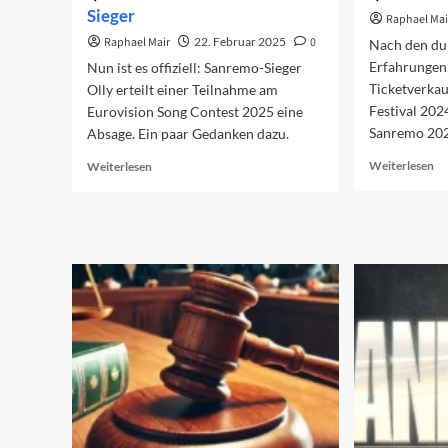
Sieger
Raphael Mai
Raphael Mair
22. Februar 2025
0
Nach den d
Erfahrungen
Nun ist es offiziell: Sanremo-Sieger
Ticketverkau
Olly erteilt einer Teilnahme am
Festival 202
Eurovision Song Contest 2025 eine
Sanremo 2025
Absage. Ein paar Gedanken dazu.
Re
Read
Weiterlesen
Weiterlesen
mo
more
ab
about
Ti
ESC
fü
2025
Sa
ohne
20
Sanremo-
Sieger