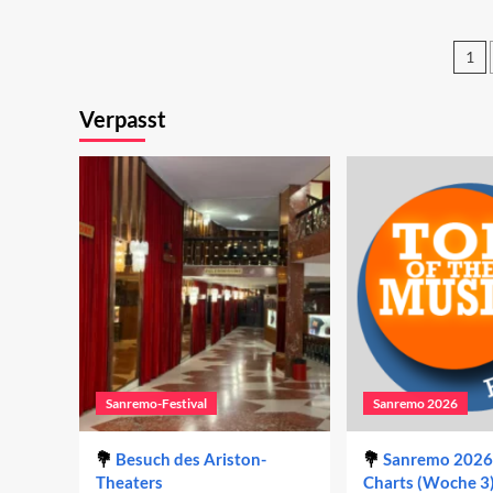
2025:
20
Carlo
Re
1
Conti
un
kehrt
ei
Se
zurück
um
Verpasst
de
Si
Be
Sanremo-Festival
Sanremo 2026
Besuch des Ariston-
Sanremo 2026 
Theaters
Charts (Woche 3