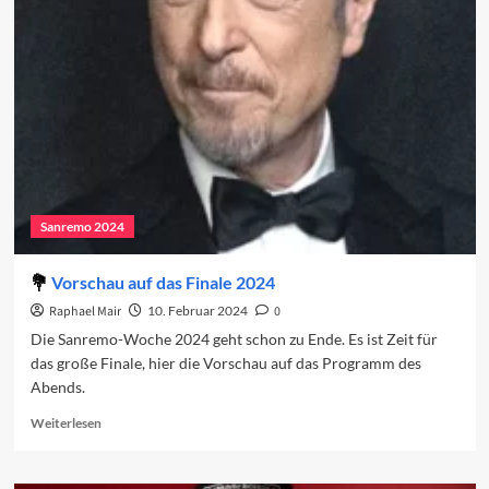
2024:
Das
Finale
Sanremo 2024
Vorschau auf das Finale 2024
Raphael Mair
10. Februar 2024
0
Die Sanremo-Woche 2024 geht schon zu Ende. Es ist Zeit für
das große Finale, hier die Vorschau auf das Programm des
Abends.
Read
Weiterlesen
more
about
Vorschau