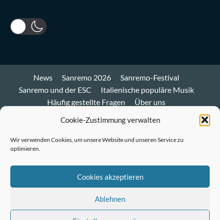
News
Sanremo 2026
Sanremo-Festival
Sanremo und der ESC
Italienische populäre Musik
Häufig gestellte Fragen
Über uns
Impressum und Datenschutz
Cookie-Richtlinie
Cookie-Zustimmung verwalten
Bluesky
Wir verwenden Cookies, um unsere Website und unseren Service zu
optimieren.
Mastodon
Twitter
Cookies akzeptieren
LinkedIn
Ablehnen
E-