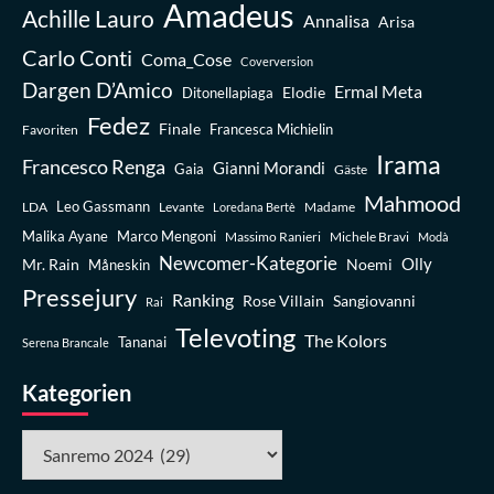
Amadeus
Achille Lauro
Annalisa
Arisa
Carlo Conti
Coma_Cose
Coverversion
Dargen D’Amico
Ermal Meta
Elodie
Ditonellapiaga
Fedez
Finale
Favoriten
Francesca Michielin
Irama
Francesco Renga
Gianni Morandi
Gaia
Gäste
Mahmood
Leo Gassmann
LDA
Levante
Madame
Loredana Bertè
Malika Ayane
Marco Mengoni
Massimo Ranieri
Michele Bravi
Modà
Newcomer-Kategorie
Olly
Mr. Rain
Noemi
Måneskin
Pressejury
Ranking
Rose Villain
Sangiovanni
Rai
Televoting
The Kolors
Tananai
Serena Brancale
Kategorien
Kategorien