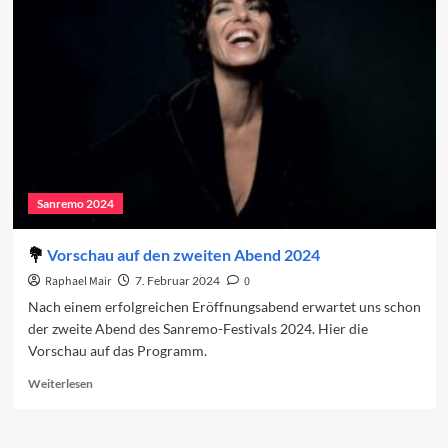
Der
zweite
Abend
Sanremo 2024
Vorschau auf den zweiten Abend 2024
Raphael Mair
7. Februar 2024
0
Nach einem erfolgreichen Eröffnungsabend erwartet uns schon
der zweite Abend des Sanremo-Festivals 2024. Hier die
Vorschau auf das Programm.
Read
Weiterlesen
more
about
Vorschau