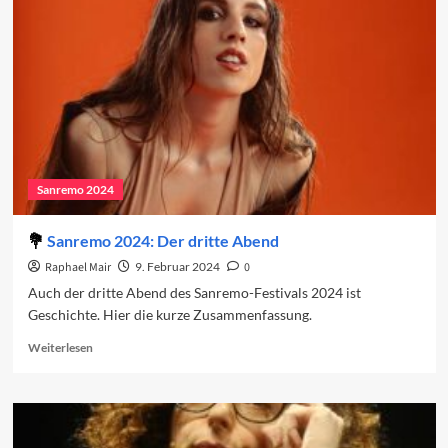
den
vierten
Abend
2024
Sanremo 2024
Sanremo 2024: Der dritte Abend
Raphael Mair
9. Februar 2024
0
Auch der dritte Abend des Sanremo-Festivals 2024 ist
Geschichte. Hier die kurze Zusammenfassung.
Read
Weiterlesen
more
about
Sanremo
2024:
Der