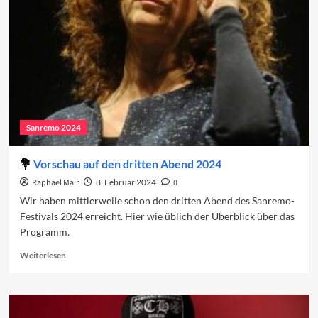
dritte
Abend
Sanremo 2024
Vorschau auf den dritten Abend 2024
Raphael Mair
8. Februar 2024
0
Wir haben mittlerweile schon den dritten Abend des Sanremo-
Festivals 2024 erreicht. Hier wie üblich der Überblick über das
Programm.
Read
Weiterlesen
more
about
Vorschau
auf