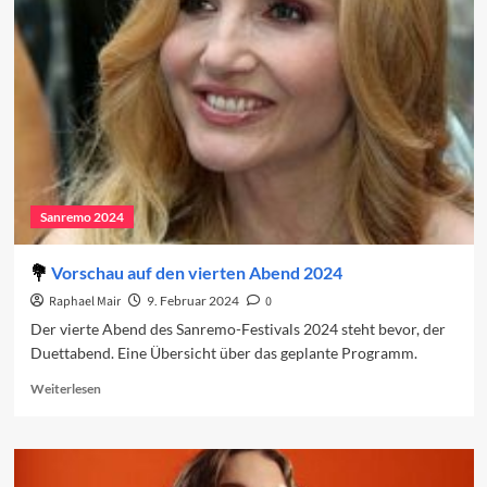
in
den
Charts
(Woche
1)
Sanremo 2024
Vorschau auf den vierten Abend 2024
Raphael Mair
9. Februar 2024
0
Der vierte Abend des Sanremo-Festivals 2024 steht bevor, der
Duettabend. Eine Übersicht über das geplante Programm.
Read
Weiterlesen
more
about
Vorschau
auf