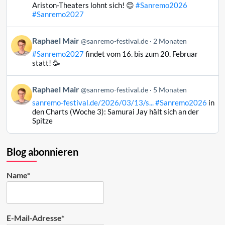
Raphael
Ariston-Theaters lohnt sich! 😊
#Sanremo2026
Mair
#Sanremo2027
auf
Bluesky
Beitrag
Raphael Mair
@sanremo-festival.de
2 Monaten
ansehen
von
#Sanremo2027
findet vom 16. bis zum 20. Februar
Raphael
statt! 🥳
Mair
auf
Beitrag
Raphael Mair
Bluesky
@sanremo-festival.de
5 Monaten
von
ansehen
sanremo-festival.de/2026/03/13/s...
#Sanremo2026
in
Raphael
den Charts (Woche 3): Samurai Jay hält sich an der
Mair
Spitze
auf
Bluesky
ansehen
Blog abonnieren
Name*
E-Mail-Adresse*