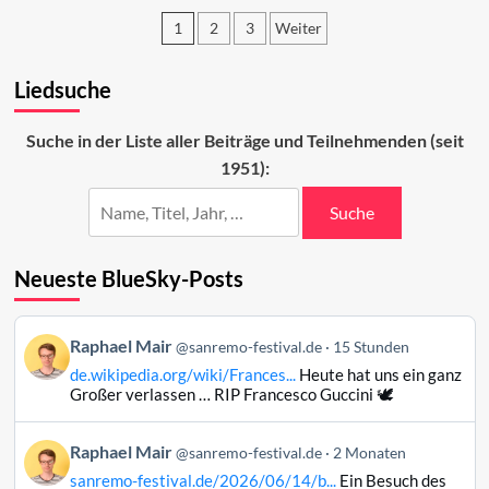
auf
1
2
3
Weiter
den
zweiten
Seitennummerierung
Abend
Liedsuche
der
2024
Beiträge
Suche in der Liste aller Beiträge und Teilnehmenden (seit
1951):
Suche
Neueste BlueSky-Posts
Beitrag
Raphael Mair
@sanremo-festival.de
15 Stunden
von
de.wikipedia.org/wiki/Frances...
Heute hat uns ein ganz
Raphael
Großer verlassen … RIP Francesco Guccini 🕊️
Mair
auf
Beitrag
Raphael Mair
Bluesky
@sanremo-festival.de
2 Monaten
von
ansehen
sanremo-festival.de/2026/06/14/b...
Ein Besuch des