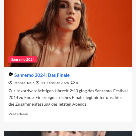
Regionalismus
und
ein
umkämpfter
Sieg
Sanremo 2024
Sanremo 2024: Das Finale
Raphael Mair
11. Februar 2024
0
Zur rekordverdächtigen Uhrzeit 2:40 ging das Sanremo-Festival
2014 zu Ende. Ein ereignisreiches Finale liegt hinter uns; hier
die Zusammenfassung des letzten Abends.
Read
Weiterlesen
more
about
Sanremo