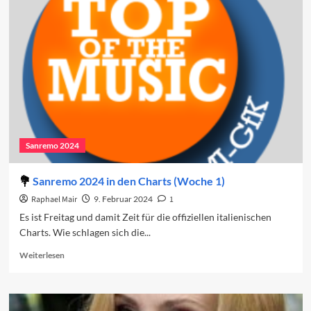
2024:
Der
vierte
Abend
Sanremo 2024
Sanremo 2024 in den Charts (Woche 1)
Raphael Mair
9. Februar 2024
1
Es ist Freitag und damit Zeit für die offiziellen italienischen
Charts. Wie schlagen sich die...
Read
Weiterlesen
more
about
Sanremo
2024