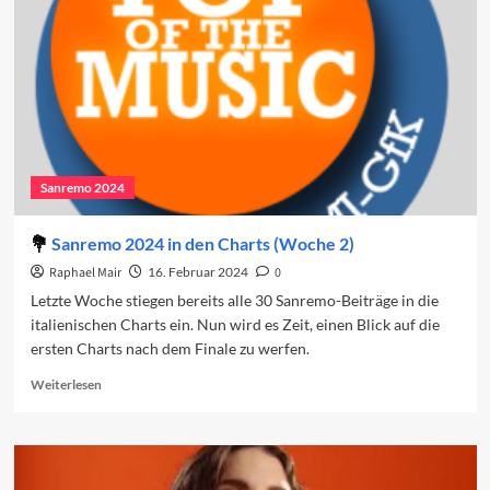
den
Charts
(Woche
3)
Sanremo 2024
Sanremo 2024 in den Charts (Woche 2)
Raphael Mair
16. Februar 2024
0
Letzte Woche stiegen bereits alle 30 Sanremo-Beiträge in die
italienischen Charts ein. Nun wird es Zeit, einen Blick auf die
ersten Charts nach dem Finale zu werfen.
Read
Weiterlesen
more
about
Sanremo
2024
in