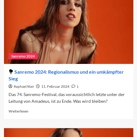
den
Charts
(Woche
2)
Sanremo 2024
Sanremo 2024: Regionalismus und ein umkämpfter
Sieg
Raphael Mair
11. Februar 2024
1
Das 74. Sanremo-Festival, das voraussichtlich letzte unter der
Leitung von Amadeus, ist zu Ende. Was wird bleiben?
Read
Weiterlesen
more
about
Sanremo
2024: