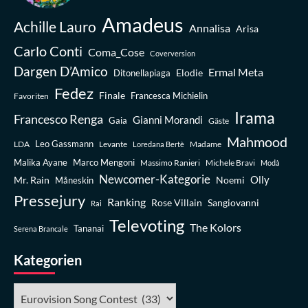
Amadeus
Achille Lauro
Annalisa
Arisa
Carlo Conti
Coma_Cose
Coverversion
Dargen D’Amico
Ermal Meta
Elodie
Ditonellapiaga
Fedez
Finale
Favoriten
Francesca Michielin
Irama
Francesco Renga
Gianni Morandi
Gaia
Gäste
Mahmood
Leo Gassmann
LDA
Levante
Madame
Loredana Bertè
Malika Ayane
Marco Mengoni
Massimo Ranieri
Michele Bravi
Modà
Newcomer-Kategorie
Olly
Mr. Rain
Noemi
Måneskin
Pressejury
Ranking
Rose Villain
Sangiovanni
Rai
Televoting
The Kolors
Tananai
Serena Brancale
Kategorien
Kategorien