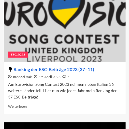
10
des
ESC
2023
ESC 2023
Ranking der ESC-Beiträge 2023 (37–11)
Raphael Mair
19. April 2023
2
Am Eurovision Song Contest 2023 nehmen neben Italien 36
weitere Länder teil. Hier nun wie jedes Jahr mein Ranking der
37 ESC-Beiträge!
Read
Weiterlesen
more
about
Ranking
der