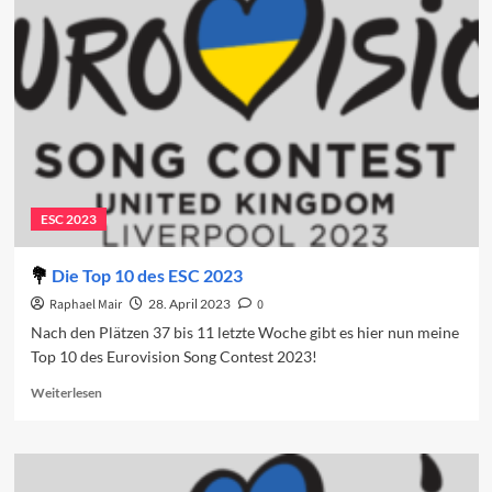
und
das
Sanremo-
Festival
ESC 2023
Die Top 10 des ESC 2023
Raphael Mair
28. April 2023
0
Nach den Plätzen 37 bis 11 letzte Woche gibt es hier nun meine
Top 10 des Eurovision Song Contest 2023!
Read
Weiterlesen
more
about
Die
Top