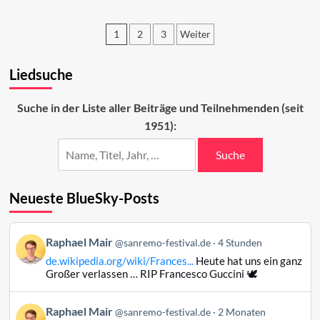
Wie
viel
1
2
3
Weiter
Italien
steckt
Seitennummerierung
im
Liedsuche
der
Song
Contest
Beiträge
2022?
Suche in der Liste aller Beiträge und Teilnehmenden (seit
1951):
Suche
Neueste BlueSky-Posts
Beitrag
Raphael Mair
@sanremo-festival.de
4 Stunden
von
de.wikipedia.org/wiki/Frances...
Heute hat uns ein ganz
Raphael
Großer verlassen … RIP Francesco Guccini 🕊️
Mair
auf
Beitrag
Raphael Mair
Bluesky
@sanremo-festival.de
2 Monaten