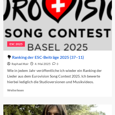
des
ESC
2025
ESC 2025
Ranking der ESC-Beiträge 2025 (37–11)
Raphael Mair
4. Mai 2025
0
Wie in jedem Jahr veröffentliche ich wieder ein Ranking der
Lieder aus dem Eurovision Song Contest 2025. Ich bewerte
hierbei lediglich die Studioversionen und Musikvideos.
Read
Weiterlesen
more
about
Ranking
der
ESC-