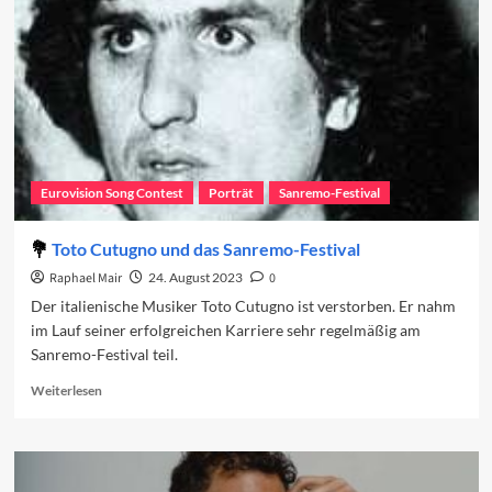
Beiträge
2024
(37–
11)
Eurovision Song Contest
Porträt
Sanremo-Festival
Toto Cutugno und das Sanremo-Festival
Raphael Mair
24. August 2023
0
Der italienische Musiker Toto Cutugno ist verstorben. Er nahm
im Lauf seiner erfolgreichen Karriere sehr regelmäßig am
Sanremo-Festival teil.
Read
Weiterlesen
more
about
Toto
Cutugno
und