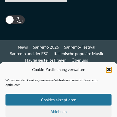
News
Sanremo 2026
Sanremo-Festival
Sanremo und der ESC
Italienische populäre Musik
Häufig gestellte Fragen
Über uns
Impressum und Datenschutz
Cookie-Richtlinie
Cookie-Zustimmung verwalten
Bluesky
Wir verwenden Cookies, um unsere Website und unseren Service zu
optimieren.
Mastodon
Twitter
Cookies akzeptieren
LinkedIn
Ablehnen
E-