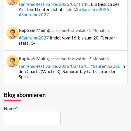
von
ansehen
sanremo-festival.de/2026/06/14/b...
Ein Besuch des
Raphael
Ariston-Theaters lohnt sich! 😊
#Sanremo2026
Mair
#Sanremo2027
auf
Bluesky
Beitrag
Raphael Mair
@sanremo-festival.de
2 Monaten
ansehen
von
#Sanremo2027
findet vom 16. bis zum 20. Februar
Raphael
statt! 🥳
Mair
auf
Beitrag
Raphael Mair
Bluesky
@sanremo-festival.de
5 Monaten
von
ansehen
sanremo-festival.de/2026/03/13/s...
#Sanremo2026
in
Raphael
den Charts (Woche 3): Samurai Jay hält sich an der
Mair
Spitze
auf
Bluesky
ansehen
Blog abonnieren
Name*