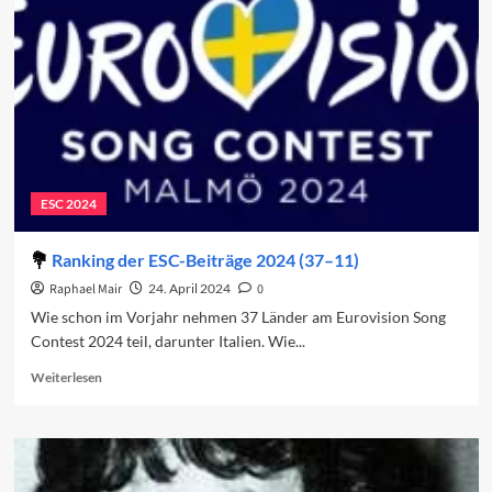
des
ESC
2024
ESC 2024
Ranking der ESC-Beiträge 2024 (37–11)
Raphael Mair
24. April 2024
0
Wie schon im Vorjahr nehmen 37 Länder am Eurovision Song
Contest 2024 teil, darunter Italien. Wie...
Read
Weiterlesen
more
about
Ranking
der
ESC-