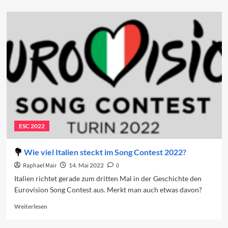
about
Gianni
Morandi
und
das
Sanremo-
Festival
ESC 2022
Wie viel Italien steckt im Song Contest 2022?
Raphael Mair
14. Mai 2022
0
Italien richtet gerade zum dritten Mal in der Geschichte den
Eurovision Song Contest aus. Merkt man auch etwas davon?
Read
Weiterlesen
more
about