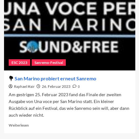
ESC-
Beiträge
2023
(37–
11)
ESC 2023
Sanremo-Festival
San Marino probiert erneut Sanremo
Raphael Mair
26. Februar 2023
0
Am gestrigen 25. Februar 2023 fand das Finale der zweiten
Ausgabe von Una voce per San Marino statt. Ein kleiner
Rückblick auf ein Festival, das wie Sanremo sein will, aber dann
auch wieder nicht.
Read
Weiterlesen
more
about