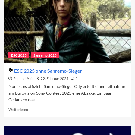
Beiträge
2025
(37–
11)
ESC 2025
Sanremo 2025
ESC 2025 ohne Sanremo-Sieger
Raphael Mair
22. Februar 2025
0
Nun ist es offiziell: Sanremo-Sieger Olly erteilt einer Teilnahme
am Eurovision Song Contest 2025 eine Absage. Ein paar
Gedanken dazu.
Read
Weiterlesen
more
about
ESC
2025