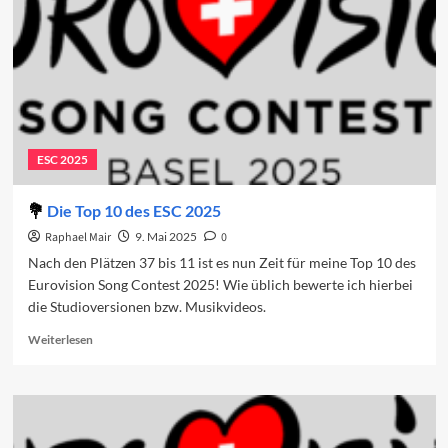
ESC 2025
Die Top 10 des ESC 2025
Raphael Mair
9. Mai 2025
0
Nach den Plätzen 37 bis 11 ist es nun Zeit für meine Top 10 des
Eurovision Song Contest 2025! Wie üblich bewerte ich hierbei
die Studioversionen bzw. Musikvideos.
Read
Weiterlesen
more
about
Die
Top
10