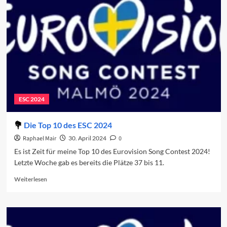
ohne
Sanremo-
Sieger
ESC 2024
Die Top 10 des ESC 2024
Raphael Mair
30. April 2024
0
Es ist Zeit für meine Top 10 des Eurovision Song Contest 2024!
Letzte Woche gab es bereits die Plätze 37 bis 11.
Read
Weiterlesen
more
about
Die
Top
10