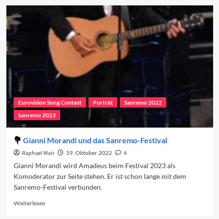
San
Marino
probiert
erneut
Sanremo
Eurovision Song Contest
Porträt
Sanremo 2022
Sanremo 2023
Gianni Morandi und das Sanremo-Festival
Raphael Mair
19. Oktober 2022
4
Gianni Morandi wird Amadeus beim Festival 2023 als
Komoderator zur Seite stehen. Er ist schon lange mit dem
Sanremo-Festival verbunden.
Read
Weiterlesen
more