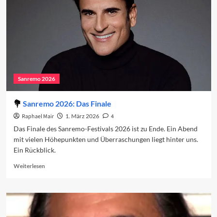
führt
nach
Neapel
Sanremo 2026
Sanremo 2026: Das Finale
Raphael Mair
1. März 2026
4
Das Finale des Sanremo-Festivals 2026 ist zu Ende. Ein Abend
mit vielen Höhepunkten und Überraschungen liegt hinter uns.
Ein Rückblick.
Read
Weiterlesen
more
about
Sanremo
2026:
Das