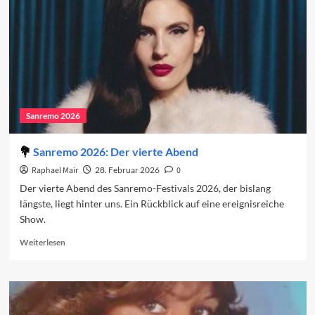
2026
Sanremo 2026
Sanremo 2026: Der vierte Abend
Raphael Mair
28. Februar 2026
0
Der vierte Abend des Sanremo-Festivals 2026, der bislang
längste, liegt hinter uns. Ein Rückblick auf eine ereignisreiche
Show.
Read
Weiterlesen
more
about
Sanremo
2026:
Der