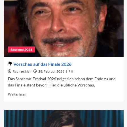
Finale
Sanremo 2026
Vorschau auf das Finale 2026
Raphael Mair
28. Februar 2026
0
Das Sanremo-Festival 2026 neigt sich schon dem Ende zu und
das Finale steht bevor! Hier die übliche Vorschau.
Read
Weiterlesen
more
about
Vorschau
auf
das
Finale