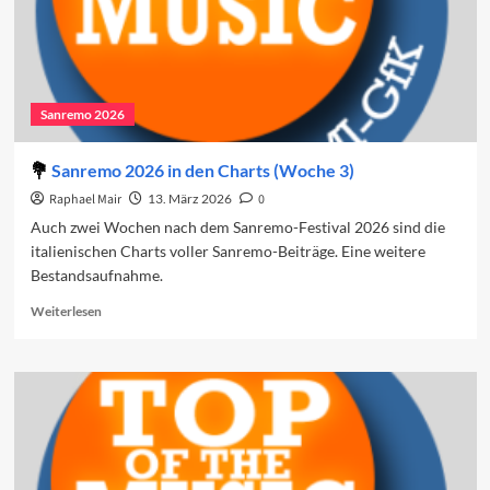
Sanremo 2026
Sanremo 2026 in den Charts (Woche 3)
Raphael Mair
13. März 2026
0
Auch zwei Wochen nach dem Sanremo-Festival 2026 sind die
italienischen Charts voller Sanremo-Beiträge. Eine weitere
Bestandsaufnahme.
Read
Weiterlesen
more
about
Sanremo
2026
in
den
Charts
(Woche