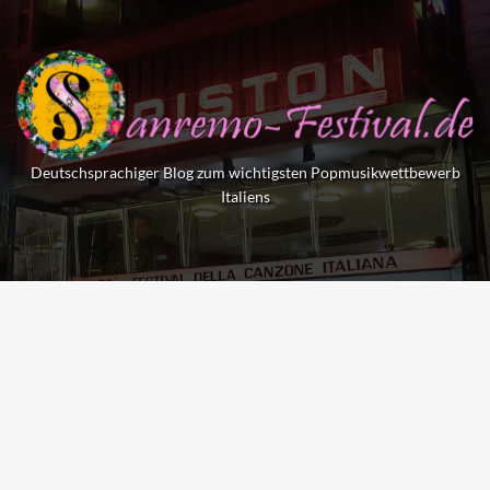
Skip
to
content
Deutschsprachiger Blog zum wichtigsten Popmusikwettbewerb
Italiens