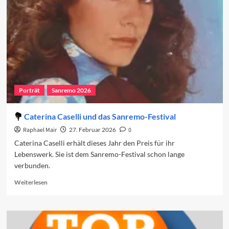
vierte
Abend
Porträt
Sanremo 2026
Caterina Caselli und das Sanremo-Festival
Raphael Mair
27. Februar 2026
0
Caterina Caselli erhält dieses Jahr den Preis für ihr
Lebenswerk. Sie ist dem Sanremo-Festival schon lange
verbunden.
Read
Weiterlesen
more
about
Caterina
Caselli