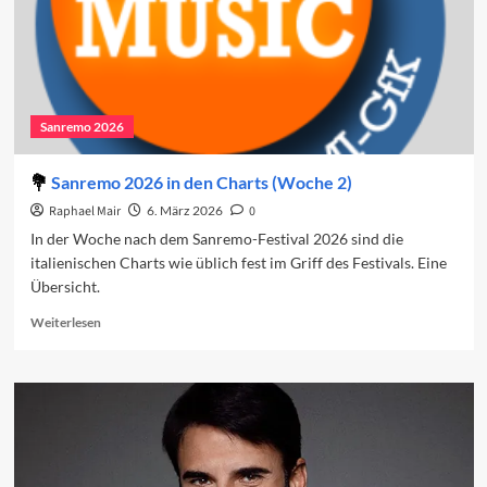
3)
Sanremo 2026
Sanremo 2026 in den Charts (Woche 2)
Raphael Mair
6. März 2026
0
In der Woche nach dem Sanremo-Festival 2026 sind die
italienischen Charts wie üblich fest im Griff des Festivals. Eine
Übersicht.
Read
Weiterlesen
more
about
Sanremo
2026
in
den
Charts
(Woche