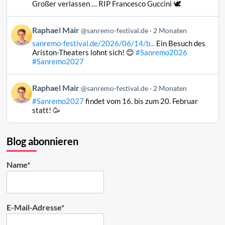
Raphael
Großer verlassen … RIP Francesco Guccini 🕊️
Mair
auf
Beitrag
Raphael Mair
Bluesky
@sanremo-festival.de
2 Monaten
von
ansehen
sanremo-festival.de/2026/06/14/b...
Ein Besuch des
Raphael
Ariston-Theaters lohnt sich! 😊
#Sanremo2026
Mair
#Sanremo2027
auf
Bluesky
Beitrag
Raphael Mair
@sanremo-festival.de
2 Monaten
ansehen
von
#Sanremo2027
findet vom 16. bis zum 20. Februar
Raphael
statt! 🥳
Mair
auf
Bluesky
Blog abonnieren
ansehen
Name*
E-Mail-Adresse*