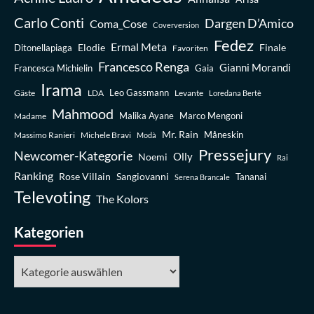
Carlo Conti
Dargen D’Amico
Coma_Cose
Coverversion
Fedez
Ermal Meta
Elodie
Finale
Ditonellapiaga
Favoriten
Francesco Renga
Gianni Morandi
Francesca Michielin
Gaia
Irama
Leo Gassmann
Gäste
LDA
Levante
Loredana Bertè
Mahmood
Madame
Malika Ayane
Marco Mengoni
Mr. Rain
Massimo Ranieri
Michele Bravi
Måneskin
Modà
Pressejury
Newcomer-Kategorie
Olly
Noemi
Rai
Ranking
Rose Villain
Sangiovanni
Tananai
Serena Brancale
Televoting
The Kolors
Kategorien
Kategorien