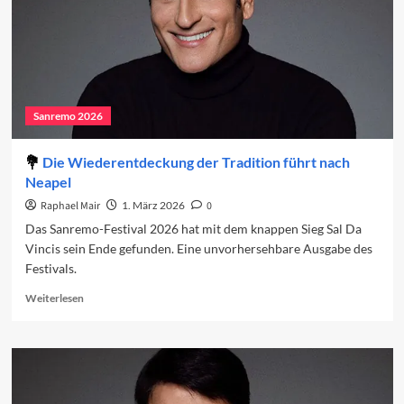
2)
Sanremo 2026
Die Wiederentdeckung der Tradition führt nach
Neapel
Raphael Mair
1. März 2026
0
Das Sanremo-Festival 2026 hat mit dem knappen Sieg Sal Da
Vincis sein Ende gefunden. Eine unvorhersehbare Ausgabe des
Festivals.
Read
Weiterlesen
more
about
Die
Wiederentdeckung
der
Tradition