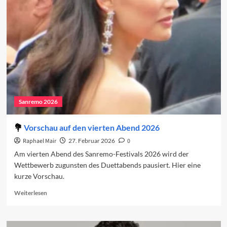
in
den
Charts
(Woche
1)
Sanremo 2026
Vorschau auf den vierten Abend 2026
Raphael Mair
27. Februar 2026
0
Am vierten Abend des Sanremo-Festivals 2026 wird der
Wettbewerb zugunsten des Duettabends pausiert. Hier eine
kurze Vorschau.
Read
Weiterlesen
more
about
Vorschau