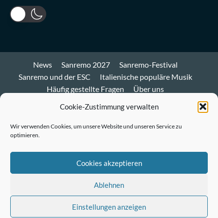
News
Sanremo 2027
Sanremo-Festival
Sanremo und der ESC
Italienische populäre Musik
Häufig gestellte Fragen
Über uns
Impressum und Datenschutz
Cookie-Richtlinie
Cookie-Zustimmung verwalten
Bluesky
Wir verwenden Cookies, um unsere Website und unseren Service zu
optimieren.
Mastodon
Twitter
Cookies akzeptieren
LinkedIn
Ablehnen
E-
Einstellungen anzeigen
Mail