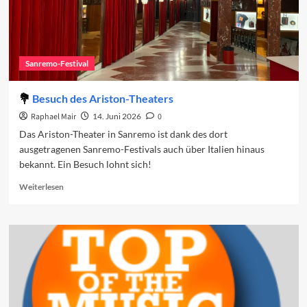
4
Sanremo 2026
Sanremo-Festival
Die Wiederentdeckung der Tradition führt
nach Neapel
5
Besuch des Ariston-Theaters
Raphael Mair
14. Juni 2026
0
Das Ariston-Theater in Sanremo ist dank des dort
ausgetragenen Sanremo-Festivals auch über Italien hinaus
bekannt. Ein Besuch lohnt sich!
Read
Weiterlesen
more
about
Besuch
des
Ariston-
Theaters