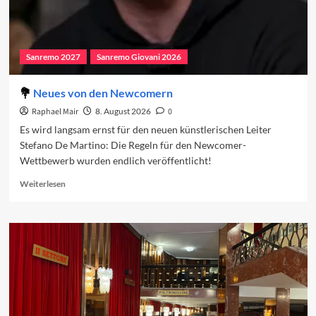
nach Neapel
5
Sanremo 2027
Sanremo Giovani 2026
Sanremo 2027
Sanremo Giovani 2026
Neues von den Newcomern
Neues von den Newcomern
1
Raphael Mair
8. August 2026
0
Es wird langsam ernst für den neuen künstlerischen Leiter
Sanremo-Festival
Stefano De Martino: Die Regeln für den Newcomer-
Besuch des Ariston-Theaters
Wettbewerb wurden endlich veröffentlicht!
2
Read
Weiterlesen
more
about
Sanremo 2026
Neues
Sanremo 2026 in den Charts (Woche 3)
von
3
den
Newcomern
Sanremo 2026
Sanremo 2026 in den Charts (Woche 2)