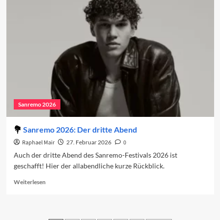
auf
den
vierten
Abend
2026
Sanremo 2026
Sanremo 2026: Der dritte Abend
Raphael Mair
27. Februar 2026
0
Auch der dritte Abend des Sanremo-Festivals 2026 ist
geschafft! Hier der allabendliche kurze Rückblick.
Read
Weiterlesen
more
about
Sanremo
2026: