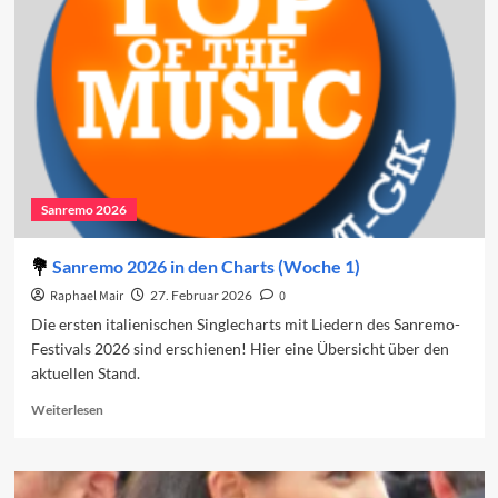
und
das
Sanremo-
Festival
Sanremo 2026
Sanremo 2026 in den Charts (Woche 1)
Raphael Mair
27. Februar 2026
0
Die ersten italienischen Singlecharts mit Liedern des Sanremo-
Festivals 2026 sind erschienen! Hier eine Übersicht über den
aktuellen Stand.
Read
Weiterlesen
more
about
Sanremo
2026