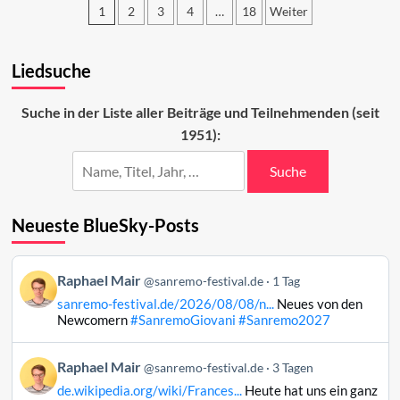
1
2
3
4
…
18
Weiter
Der
dritte
Seitennummerierung
Abend
der
Liedsuche
Beiträge
Suche in der Liste aller Beiträge und Teilnehmenden (seit
1951):
Suche
Neueste BlueSky-Posts
Beitrag
Raphael Mair
@sanremo-festival.de
1 Tag
von
sanremo-festival.de/2026/08/08/n...
Neues von den
Raphael
Newcomern
#SanremoGiovani
#Sanremo2027
Mair
auf
Beitrag
Raphael Mair
Bluesky
@sanremo-festival.de
3 Tagen
von
ansehen
de.wikipedia.org/wiki/Frances...
Heute hat uns ein ganz