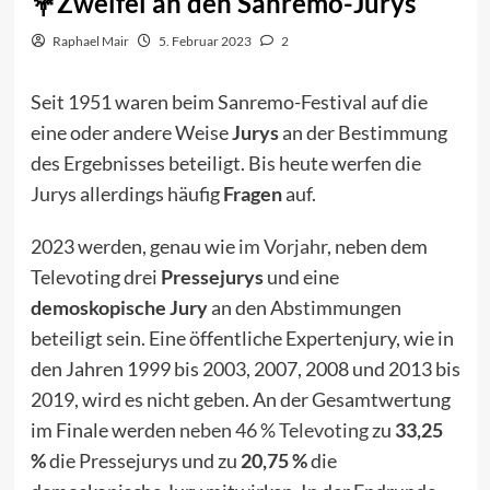
Zweifel an den Sanremo-Jurys
Raphael Mair
5. Februar 2023
2
Seit 1951 waren beim Sanremo-Festival auf die
eine oder andere Weise
Jurys
an der Bestimmung
des Ergebnisses beteiligt. Bis heute werfen die
Jurys allerdings häufig
Fragen
auf.
2023 werden, genau wie
im Vorjahr
, neben dem
Televoting drei
Pressejurys
und eine
demoskopische Jury
an den Abstimmungen
beteiligt sein. Eine öffentliche Expertenjury, wie in
den Jahren 1999 bis 2003, 2007, 2008 und 2013 bis
2019, wird es nicht geben. An der Gesamtwertung
im Finale werden
neben 46 % Televoting
zu
33,25
%
die Pressejurys und zu
20,75 %
die