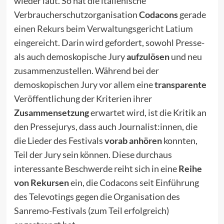
wieder laut. So hat die italienische
Verbraucherschutzorganisation
Codacons
gerade
einen Rekurs beim Verwaltungsgericht Latium
eingereicht
. Darin wird gefordert, sowohl Presse-
als auch demoskopische Jury
aufzulösen
und neu
zusammenzustellen. Während bei der
demoskopischen Jury vor allem eine
transparente
Veröffentlichung der Kriterien ihrer
Zusammensetzung
erwartet wird, ist die Kritik an
den Pressejurys, dass auch Journalist:innen, die
die Lieder des Festivals
vorab anhören
konnten,
Teil der Jury sein können. Diese durchaus
interessante Beschwerde reiht sich in eine
Reihe
von Rekursen
ein, die Codacons seit Einführung
des Televotings gegen die Organisation des
Sanremo-Festivals (zum Teil erfolgreich)