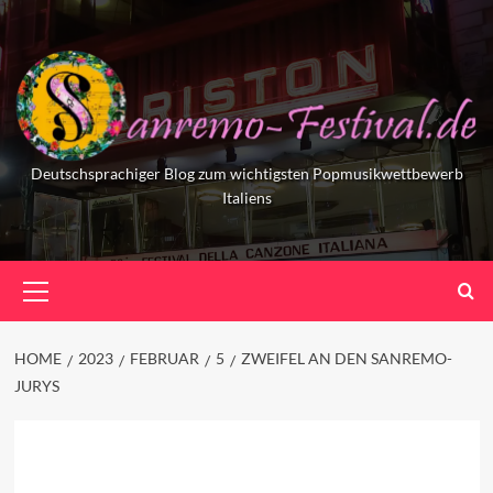
Skip
to
content
Deutschsprachiger Blog zum wichtigsten Popmusikwettbewerb
Italiens
Primary
Menu
HOME
2023
FEBRUAR
5
ZWEIFEL AN DEN SANREMO-
JURYS