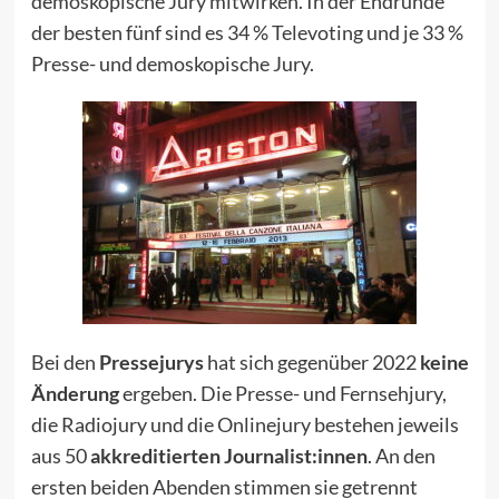
demoskopische Jury mitwirken. In der Endrunde
der besten fünf sind es 34 % Televoting und je 33 %
Presse- und demoskopische Jury.
Bei den
Pressejurys
hat sich gegenüber 2022
keine
Änderung
ergeben. Die Presse- und Fernsehjury,
die Radiojury und die Onlinejury bestehen jeweils
aus 50
akkreditierten Journalist:innen
. An den
ersten beiden Abenden stimmen sie getrennt