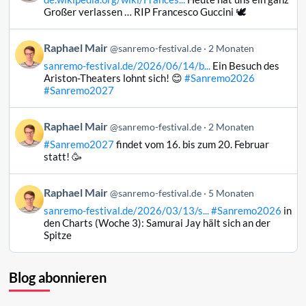
Raphael
Großer verlassen … RIP Francesco Guccini 🕊️
Mair
auf
Beitrag
Raphael Mair
Bluesky
@sanremo-festival.de
2 Monaten
von
ansehen
sanremo-festival.de/2026/06/14/b...
Ein Besuch des
Raphael
Ariston-Theaters lohnt sich! 😊
#Sanremo2026
Mair
#Sanremo2027
auf
Bluesky
Beitrag
Raphael Mair
@sanremo-festival.de
2 Monaten
ansehen
von
#Sanremo2027
findet vom 16. bis zum 20. Februar
Raphael
statt! 🥳
Mair
auf
Beitrag
Raphael Mair
Bluesky
@sanremo-festival.de
5 Monaten
von
ansehen
sanremo-festival.de/2026/03/13/s...
#Sanremo2026
in
Raphael
den Charts (Woche 3): Samurai Jay hält sich an der
Mair
Spitze
auf
Bluesky
ansehen
Blog abonnieren