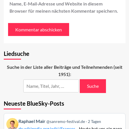
Name, E-Mail-Adresse und Website in diesem
Browser für meinen nächsten Kommentar speichern.
Liedsuche
Suche in der Liste aller Beiträge und Teilnehmenden (seit
1951):
Suche
Neueste BlueSky-Posts
Beitrag
Raphael Mair
@sanremo-festival.de
2 Tagen
von
de.wikipedia.org/wiki/Frances...
Heute hat uns ein ganz