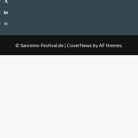
Twitter
LinkedIn
E-
Mail
© Sanremo-Festival.de
|
CoverNews
by AF themes.