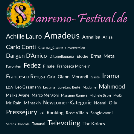
Amadeus
Achille Lauro
Annalisa
Arisa
Carlo Conti
Coma_Cose
Coverversion
Dargen D’Amico
Ermal Meta
Elodie
Ditonellapiaga
Fedez
Finale
Favoriten
Francesca Michielin
Irama
Francesco Renga
Gianni Morandi
Gaia
Gäste
Mahmood
Leo Gassmann
LDA
Levante
Madame
Loredana Bertè
Malika Ayane
Marco Mengoni
Massimo Ranieri
Michele Bravi
Modà
Newcomer-Kategorie
Olly
Mr. Rain
Noemi
Måneskin
Pressejury
Ranking
Rose Villain
Sangiovanni
Rai
Televoting
The Kolors
Tananai
Serena Brancale