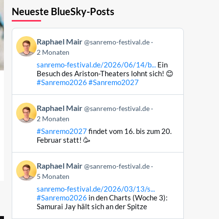
Neueste BlueSky-Posts
Beitrag
Raphael Mair
@sanremo-festival.de
von
2 Monaten
Raphael
sanremo-festival.de/2026/06/14/b...
Ein
Mair
Besuch des Ariston-Theaters lohnt sich! 😊
auf
#Sanremo2026
#Sanremo2027
Bluesky
ansehen
Beitrag
Raphael Mair
@sanremo-festival.de
von
2 Monaten
Raphael
#Sanremo2027
findet vom 16. bis zum 20.
Mair
Februar statt! 🥳
auf
Bluesky
Beitrag
ansehen
Raphael Mair
@sanremo-festival.de
von
5 Monaten
Raphael
sanremo-festival.de/2026/03/13/s...
Mair
#Sanremo2026
in den Charts (Woche 3):
auf
Samurai Jay hält sich an der Spitze
Bluesky