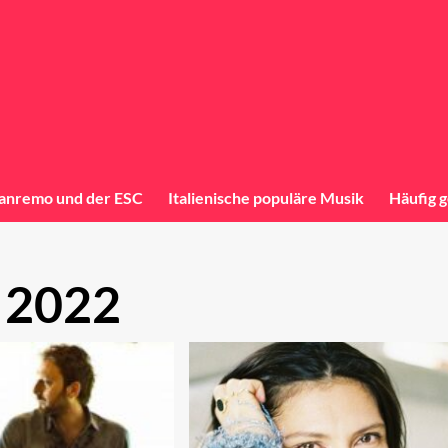
anremo und der ESC
Italienische populäre Musik
Häufig g
 2022