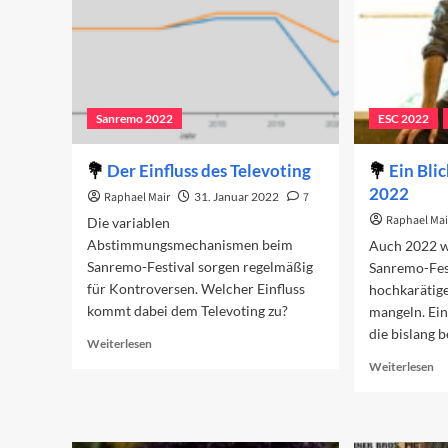
Sanremo 2022
ESC 2022
Der Einfluss des Televoting
Ein Blic
2022
Raphael Mair
31. Januar 2022
7
Raphael Mai
Die variablen
Abstimmungsmechanismen beim
Auch 2022 w
Sanremo-Festival sorgen regelmäßig
Sanremo-Fest
für Kontroversen. Welcher Einfluss
hochkarätige
kommt dabei dem Televoting zu?
mangeln. Ein
die bislang
Read
Weiterlesen
more
Re
Weiterlesen
about
mo
Der
ab
Einfluss
Ei
des
Bl