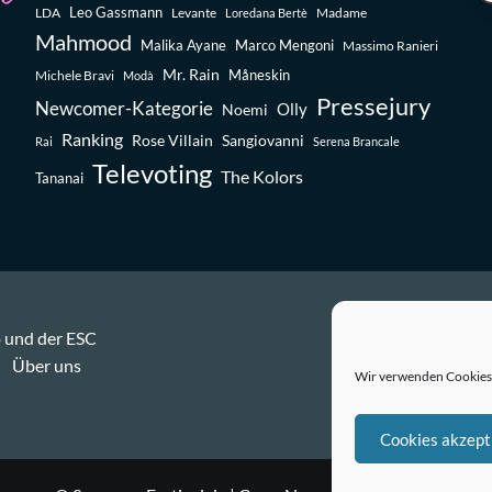
Leo Gassmann
LDA
Levante
Madame
Loredana Bertè
Mahmood
Malika Ayane
Marco Mengoni
Massimo Ranieri
Mr. Rain
Michele Bravi
Måneskin
Modà
Pressejury
Newcomer-Kategorie
Olly
Noemi
Ranking
Rose Villain
Sangiovanni
Rai
Serena Brancale
Televoting
The Kolors
Tananai
 und der ESC
Über uns
Wir verwenden Cookies,
Cookies akzept