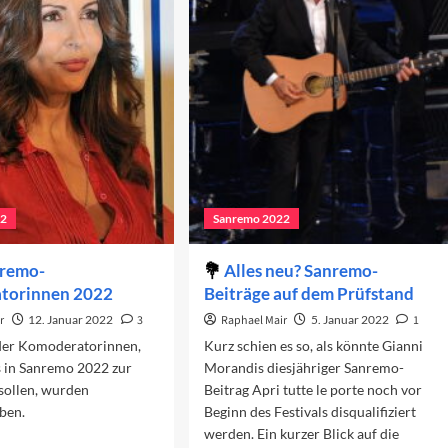
und
f
kleine
e
Chancen
steliste
22
22
Sanremo 2022
nremo-
Alles neu? Sanremo-
torinnen 2022
Beiträge auf dem Prüfstand
r
12. Januar 2022
3
Raphael Mair
5. Januar 2022
1
er Komoderatorinnen,
Kurz schien es so, als könnte Gianni
 in Sanremo 2022 zur
Morandis diesjähriger Sanremo-
 sollen, wurden
Beitrag Apri tutte le porte noch vor
ben.
Beginn des Festivals disqualifiziert
werden. Ein kurzer Blick auf die
ad