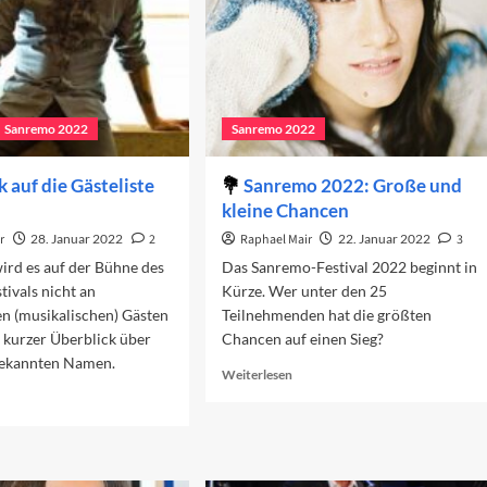
Sanremo 2022
Sanremo 2022
k auf die Gästeliste
Sanremo 2022: Große und
kleine Chancen
r
28. Januar 2022
2
Raphael Mair
22. Januar 2022
3
ird es auf der Bühne des
Das Sanremo-Festival 2022 beginnt in
ivals nicht an
Kürze. Wer unter den 25
n (musikalischen) Gästen
Teilnehmenden hat die größten
 kurzer Überblick über
Chancen auf einen Sieg?
 bekannten Namen.
Read
Weiterlesen
more
ad
about
re
Sanremo
out
2022:
n
Große
ick