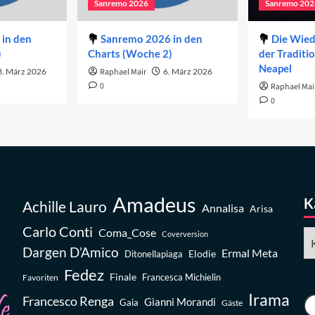
Sanremo 2026
Sanremo 202
in den
Sanremo 2026 in den
Die Wie
)
Charts (Woche 2)
der Traditi
Neapel
3. März 2026
Raphael Mair
6. März 2026
0
Raphael Mai
0
Amadeus
K
Achille Lauro
Annalisa
Arisa
Carlo Conti
Coma_Cose
Ka
Coverversion
Dargen D’Amico
Ermal Meta
Elodie
Ditonellapiaga
Fedez
Finale
Favoriten
Francesca Michielin
Irama
Francesco Renga
Gianni Morandi
Gaia
Gäste