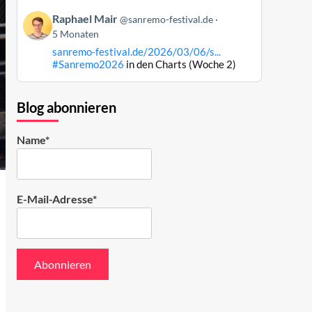
ansehen
Beitrag
Raphael Mair
@sanremo-festival.de
von
5 Monaten
Raphael
sanremo-festival.de/2026/03/06/s...
Mair
#Sanremo2026
in den Charts (Woche 2)
auf
Bluesky
ansehen
Blog abonnieren
Name*
E-Mail-Adresse*