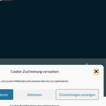
Bluesky
Mastodon
Cookie-Zustimmung verwalten
Twitter
 um unsere Website und unseren Service zu optimieren.
LinkedIn
E-
ieren
Ablehnen
Einstellungen anzeigen
Mail
Cookie-Richtlinie
Impressum
Impressum