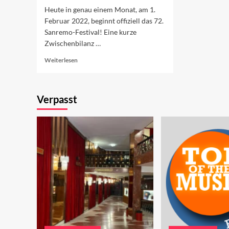
Heute in genau einem Monat, am 1.
Februar 2022, beginnt offiziell das 72.
Sanremo-Festival! Eine kurze
Zwischenbilanz …
Read
Weiterlesen
more
about
Ein
Verpasst
Monat
bis
Sanremo
2022