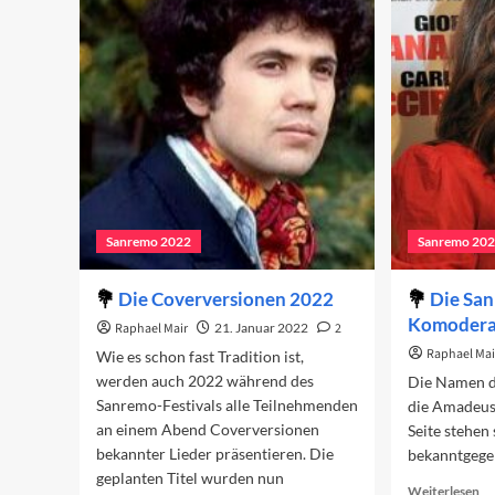
Televoting
au
di
Gä
20
Sanremo 2022
Sanremo 20
Die Coverversionen 2022
Die Sa
Komodera
Raphael Mair
21. Januar 2022
2
Raphael Mai
Wie es schon fast Tradition ist,
werden auch 2022 während des
Die Namen d
Sanremo-Festivals alle Teilnehmenden
die Amadeus
an einem Abend Coverversionen
Seite stehen
bekannter Lieder präsentieren. Die
bekanntgege
geplanten Titel wurden nun
Re
Weiterlesen