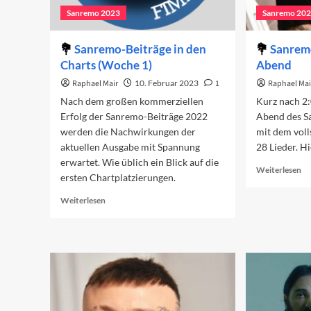
Sanremo 2023
Sanremo 20
Sanremo-Beiträge in den
Sanremo
Charts (Woche 1)
Abend
Raphael Mair
10. Februar 2023
1
Raphael Mai
Nach dem großen kommerziellen
Kurz nach 2:
Erfolg der Sanremo-Beiträge 2022
Abend des S
werden die Nachwirkungen der
mit dem voll
aktuellen Ausgabe mit Spannung
28 Lieder. H
erwartet. Wie üblich ein Blick auf die
Re
Weiterlesen
ersten Chartplatzierungen.
mo
ab
Read
Weiterlesen
Sa
more
20
about
De
Sanremo-
dr
Beiträge
Ab
in
den
Charts
(Woche