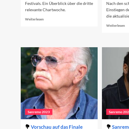
Festivals. Ein Überblick über die dritte
Nach den sc
relevante Chartwoche.
Einstiegen d
die aktualisi
Read
Weiterlesen
more
Re
Weiterlesen
about
mo
Sanremo-
ab
Beiträge
Sa
in
Be
den
in
Charts
de
(Woche
Ch
3)
(W
2)
Sanremo 2023
Sanremo 20
Vorschau auf das Finale
Sanremo