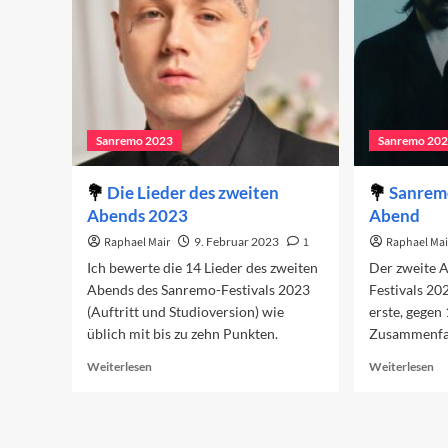
1)
Sanremo 2023
Sanremo 20
Die Lieder des zweiten
Sanrem
Abends 2023
Abend
Raphael Mair
9. Februar 2023
1
Raphael Mai
Ich bewerte die 14 Lieder des zweiten
Der zweite 
Abends des Sanremo-Festivals 2023
Festivals 20
(Auftritt und Studioversion) wie
erste, gegen 
üblich mit bis zu zehn Punkten.
Zusammenfa
Read
Re
Weiterlesen
Weiterlesen
more
mo
about
ab
Die
Sa
Lieder
20