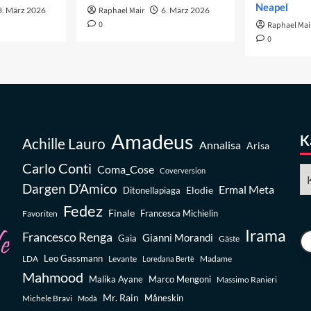
Neapel
3. März 2026
Raphael Mair
6. März 2026
0
Raphael Mai
0
Amadeus
K
Achille Lauro
Annalisa
Arisa
Carlo Conti
Coma_Cose
Ka
Coverversion
Dargen D’Amico
Ermal Meta
Elodie
Ditonellapiaga
Fedez
Finale
Favoriten
Francesca Michielin
Irama
Francesco Renga
Gianni Morandi
Gaia
Gäste
Leo Gassmann
LDA
Levante
Madame
Loredana Bertè
Mahmood
Malika Ayane
Marco Mengoni
Massimo Ranieri
Mr. Rain
Michele Bravi
Måneskin
Modà