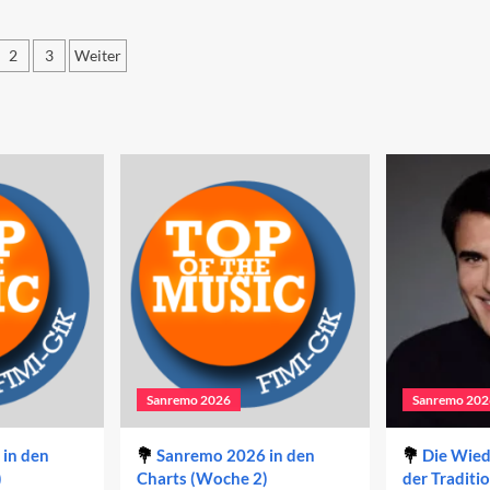
r
auf
eite
den
end
2
3
Weiter
zweiten
Abend
itennummerierung
2023
r
iträge
Sanremo 2026
Sanremo 202
in den
Sanremo 2026 in den
Die Wie
)
Charts (Woche 2)
der Traditi