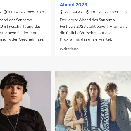
Abend 2023
r
11. Februar 2023
2
Raphael Mair
10. Februar 2023
0
Abend des Sanremo-
Der vierte Abend des Sanremo-
23 ist geschafft und das
Festivals 2023 steht bevor! Hier folgt
 kurz bevor! Hier eine
die übliche Vorschau auf das
sung der Geschehnisse.
Programm, das uns erwartet.
ad
Read
Weiterlesen
re
more
out
about
nremo
Vorschau
23:
auf
r
den
erte
vierten
end
Abend
2023