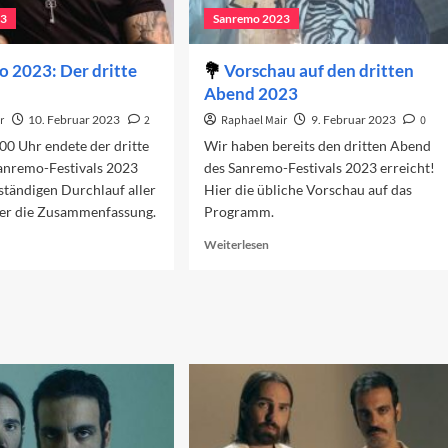
23
Sanremo 2023
 2023: Der dritte
Vorschau auf den dritten
Abend 2023
r
10. Februar 2023
2
Raphael Mair
9. Februar 2023
0
00 Uhr endete der dritte
Wir haben bereits den dritten Abend
anremo-Festivals 2023
des Sanremo-Festivals 2023 erreicht!
ständigen Durchlauf aller
Hier die übliche Vorschau auf das
ier die Zusammenfassung.
Programm.
ad
Read
Weiterlesen
re
more
out
about
nremo
Vorschau
23:
auf
r
den
itte
dritten
end
Abend
2023