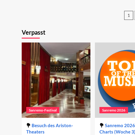
des
De
zweiten
zw
Abends
Ab
1
2023
Se
Verpasst
de
Be
Sanremo-Festival
Sanremo 2026
Besuch des Ariston-
Sanremo 2026 
Theaters
Charts (Woche 3