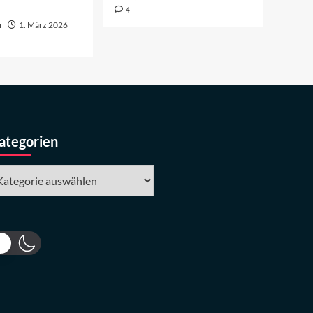
4
r
1. März 2026
ategorien
tegorien