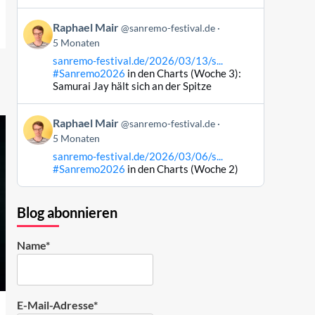
Bluesky
Beitrag
ansehen
Raphael Mair
@sanremo-festival.de
von
5 Monaten
Raphael
sanremo-festival.de/2026/03/13/s...
Mair
#Sanremo2026
in den Charts (Woche 3):
auf
Samurai Jay hält sich an der Spitze
Bluesky
ansehen
Beitrag
Raphael Mair
@sanremo-festival.de
von
5 Monaten
Raphael
sanremo-festival.de/2026/03/06/s...
Mair
#Sanremo2026
in den Charts (Woche 2)
auf
Bluesky
ansehen
Blog abonnieren
Name*
E-Mail-Adresse*