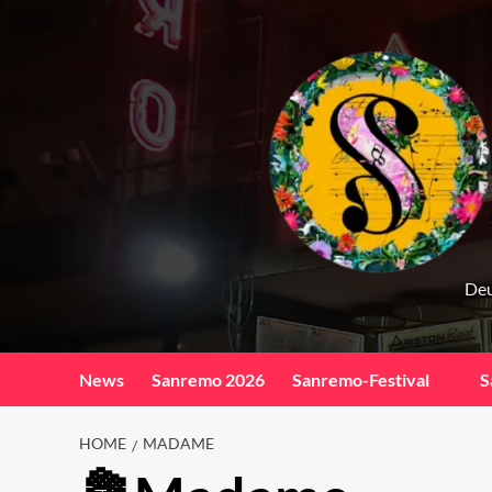
Skip
to
content
Deu
News
Sanremo 2026
Sanremo-Festival
S
HOME
MADAME