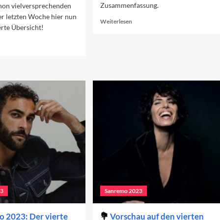
Zusammenfassung.
hon vielversprechenden
er letzten Woche hier nun
Read
Weiterlesen
erte Übersicht!
more
about
ad
Sanremo
re
2023:
out
Das
nremo-
Finale
iträge
n
arts
oche
23
Sanremo 2023
 2023: Der vierte
Vorschau auf den vierten