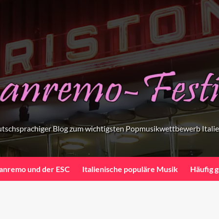
tschsprachiger Blog zum wichtigsten Popmusikwettbewerb Itali
anremo und der ESC
Italienische populäre Musik
Häufig g