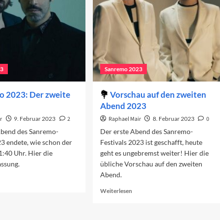
23
Sanremo 2023
o 2023: Der zweite
Vorschau auf den zweiten
Abend 2023
r
9. Februar 2023
2
Raphael Mair
8. Februar 2023
0
Abend des Sanremo-
Der erste Abend des Sanremo-
23 endete, wie schon der
Festivals 2023 ist geschafft, heute
1:40 Uhr. Hier die
geht es ungebremst weiter! Hier die
ssung.
übliche Vorschau auf den zweiten
Abend.
ad
re
Read
Weiterlesen
out
more
nremo
about
23:
Vorschau