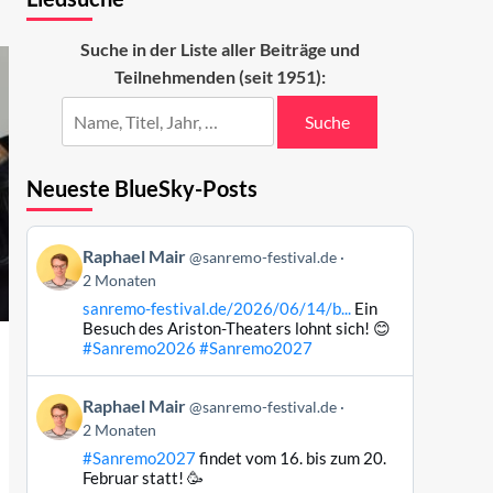
Suche in der Liste aller Beiträge und
Teilnehmenden (seit 1951):
Suche
Neueste BlueSky-Posts
Beitrag
Raphael Mair
@sanremo-festival.de
von
2 Monaten
Raphael
sanremo-festival.de/2026/06/14/b...
Ein
Mair
Besuch des Ariston-Theaters lohnt sich! 😊
auf
#Sanremo2026
#Sanremo2027
Bluesky
ansehen
Beitrag
Raphael Mair
@sanremo-festival.de
von
2 Monaten
Raphael
#Sanremo2027
findet vom 16. bis zum 20.
Mair
Februar statt! 🥳
auf