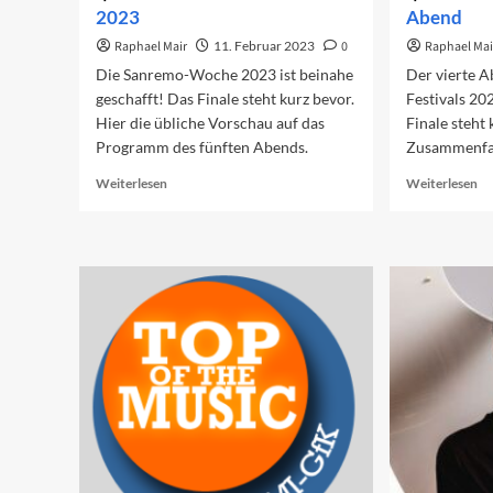
2023
Abend
Raphael Mair
11. Februar 2023
0
Raphael Mai
Die Sanremo-Woche 2023 ist beinahe
Der vierte 
geschafft! Das Finale steht kurz bevor.
Festivals 20
Hier die übliche Vorschau auf das
Finale steht
Programm des fünften Abends.
Zusammenfas
Read
Re
Weiterlesen
Weiterlesen
more
mo
about
ab
Vorschau
Sa
auf
20
das
De
Finale
vi
2023
Ab