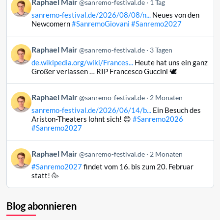
Beitrag
Raphael Mair
@sanremo-festival.de
1 Tag
von
sanremo-festival.de/2026/08/08/n...
Neues von den
Raphael
Newcomern
#SanremoGiovani
#Sanremo2027
Mair
auf
Beitrag
Raphael Mair
Bluesky
@sanremo-festival.de
3 Tagen
von
ansehen
de.wikipedia.org/wiki/Frances...
Heute hat uns ein ganz
Raphael
Großer verlassen … RIP Francesco Guccini 🕊️
Mair
auf
Beitrag
Raphael Mair
Bluesky
@sanremo-festival.de
2 Monaten
von
ansehen
sanremo-festival.de/2026/06/14/b...
Ein Besuch des
Raphael
Ariston-Theaters lohnt sich! 😊
#Sanremo2026
Mair
#Sanremo2027
auf
Bluesky
Beitrag
Raphael Mair
@sanremo-festival.de
2 Monaten
ansehen
von
#Sanremo2027
findet vom 16. bis zum 20. Februar
Raphael
statt! 🥳
Mair
auf
Bluesky
Blog abonnieren
ansehen