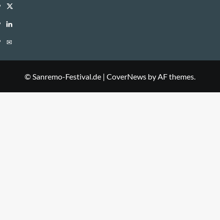
Twitter
LinkedIn
E-
Mail
© Sanremo-Festival.de
|
CoverNews
by AF themes.