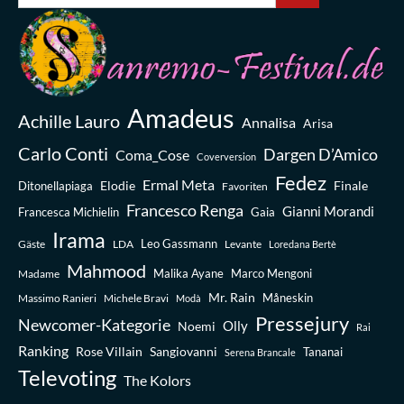
Amadeus
Achille Lauro
Annalisa
Arisa
Carlo Conti
Dargen D’Amico
Coma_Cose
Coverversion
Fedez
Ermal Meta
Elodie
Finale
Ditonellapiaga
Favoriten
Francesco Renga
Gianni Morandi
Francesca Michielin
Gaia
Irama
Leo Gassmann
Gäste
LDA
Levante
Loredana Bertè
Mahmood
Madame
Malika Ayane
Marco Mengoni
Mr. Rain
Massimo Ranieri
Michele Bravi
Måneskin
Modà
Pressejury
Newcomer-Kategorie
Olly
Noemi
Rai
Ranking
Rose Villain
Sangiovanni
Tananai
Serena Brancale
Televoting
The Kolors