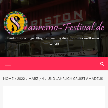
Skip
to
content
Deutschsprachiger Blog zum wichtigsten Popmusikwettbewerb
Italiens
Primary
Menu
HOME
2022
MÄRZ
4
UND JÄHRLICH GRÜSST AMADEUS