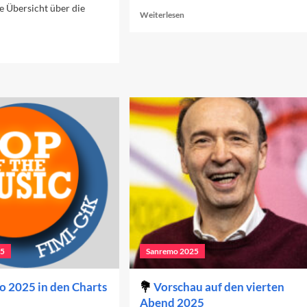
ne Übersicht über die
Read
Weiterlesen
more
about
ad
Sanremo
re
2025:
out
Das
nremo
Finale
25
n
arts
oche
25
Sanremo 2025
 2025 in den Charts
Vorschau auf den vierten
Abend 2025