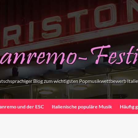
tschsprachiger Blog zum wichtigsten Popmusikwettbewerb Itali
anremo und der ESC
Italienische populäre Musik
Häufig g