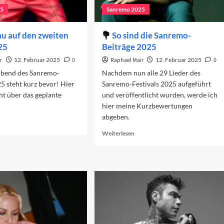
25
Sanremo 2025
u auf den zweiten
So sind die Sanremo-
25
Beiträge 2025
r
12. Februar 2025
0
Raphael Mair
12. Februar 2025
0
Abend des Sanremo-
Nachdem nun alle 29 Lieder des
25 steht kurz bevor! Hier
Sanremo-Festivals 2025 aufgeführt
ht über das geplante
und veröffentlicht wurden, werde ich
hier meine Kurzbewertungen
abgeben.
ad
re
Read
Weiterlesen
out
more
rschau
about
f
So
n
sind
eiten
die
end
Sanremo-
25
Beiträge
2025