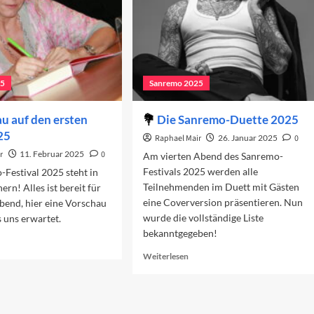
25
Sanremo 2025
u auf den ersten
Die Sanremo-Duette 2025
25
Raphael Mair
26. Januar 2025
0
r
11. Februar 2025
0
Am vierten Abend des Sanremo-
Festivals 2025 werden alle
Festival 2025 steht in
Teilnehmenden im Duett mit Gästen
ern! Alles ist bereit für
eine Coverversion präsentieren. Nun
bend, hier eine Vorschau
wurde die vollständige Liste
s uns erwartet.
bekanntgegeben!
ad
re
Read
Weiterlesen
out
more
rschau
about
f
Die
n
Sanremo-