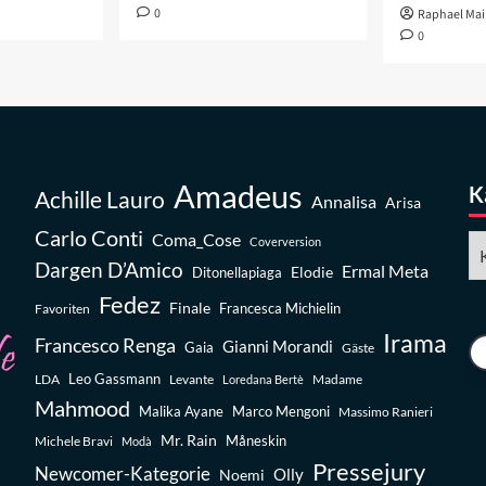
0
Raphael Mai
0
Amadeus
K
Achille Lauro
Annalisa
Arisa
Carlo Conti
Coma_Cose
Ka
Coverversion
Dargen D’Amico
Ermal Meta
Elodie
Ditonellapiaga
Fedez
Finale
Favoriten
Francesca Michielin
Irama
Francesco Renga
Gianni Morandi
Gaia
Gäste
Leo Gassmann
LDA
Levante
Madame
Loredana Bertè
Mahmood
Malika Ayane
Marco Mengoni
Massimo Ranieri
Mr. Rain
Michele Bravi
Måneskin
Modà
Pressejury
Newcomer-Kategorie
Olly
Noemi