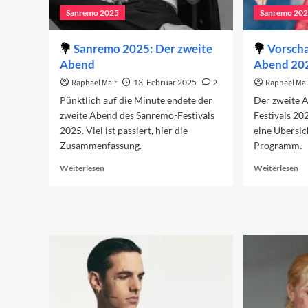
Sanremo 2025
Sanremo 20
Sanremo 2025: Der zweite
Vorscha
Abend
Abend 20
Raphael Mair
13. Februar 2025
2
Raphael Mai
Pünktlich auf die Minute endete der
Der zweite 
zweite Abend des Sanremo-Festivals
Festivals 20
2025. Viel ist passiert, hier die
eine Übersic
Zusammenfassung.
Programm.
Read
Re
Weiterlesen
Weiterlesen
more
mo
about
ab
Sanremo
Vo
2025:
au
Der
de
zweite
zw
Abend
Ab
20