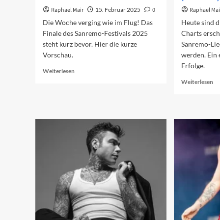
Raphael Mair
15. Februar 2025
0
Raphael Mai
Die Woche verging wie im Flug! Das
Heute sind d
Finale des Sanremo-Festivals 2025
Charts ersch
steht kurz bevor. Hier die kurze
Sanremo-Lie
Vorschau.
werden. Ein 
Erfolge.
Read
Weiterlesen
more
Re
Weiterlesen
about
mo
Vorschau
ab
auf
Sa
das
20
Finale
in
2025
de
Ch
(W
1)