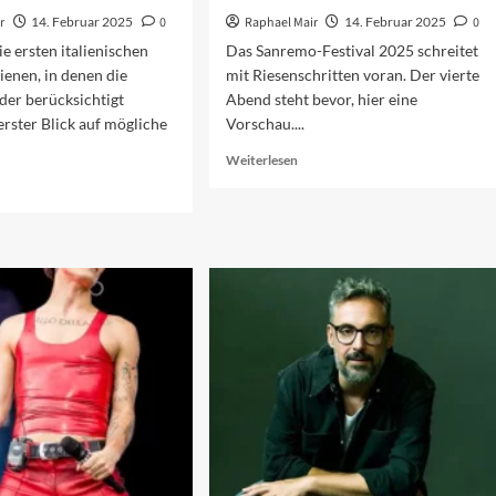
r
14. Februar 2025
0
Raphael Mair
14. Februar 2025
0
ie ersten italienischen
Das Sanremo-Festival 2025 schreitet
ienen, in denen die
mit Riesenschritten voran. Der vierte
der berücksichtigt
Abend steht bevor, hier eine
erster Blick auf mögliche
Vorschau....
Read
Weiterlesen
more
ad
about
re
Vorschau
out
auf
nremo
den
25
vierten
Abend
n
2025
arts
oche