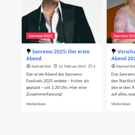
Sanremo 2025
Sanremo 20
Sanremo 2025: Der erste
Vorscha
Abend
Abend 20
Raphael Mair
12. Februar 2025
0
Raphael Mai
Der erste Abend des Sanremo-
Das Sanremo-
Festivals 2025 endete – früher als
den Startlöch
geplant – um 1:20 Uhr. Hier eine
den ersten A
Zusammenfassung!
auf alles, wa
Read
Re
Weiterlesen
Weiterlesen
more
mo
about
ab
Sanremo
Vo
2025:
au
Der
de