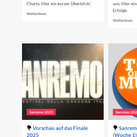
Charts. Hier ein kurzer Überblick!
uns. Hier ei
Erfolge.
Read
Weiterlesen
more
Re
Weiterlesen
about
mo
Sanremo
ab
2025
Sa
in
20
den
in
Charts
de
(Woche
Ch
3)
(W
2)
Sanremo 2025
Sanremo 20
Vorschau auf das Finale
Sanremo
2025
(Woche 1)