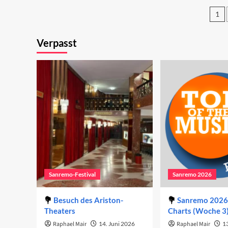
erste
er
Abend
1
Ab
20
Se
Verpasst
de
Be
Sanremo-Festival
Sanremo 2026
Besuch des Ariston-
Sanremo 2026 
Theaters
Charts (Woche 3
Raphael Mair
14. Juni 2026
Raphael Mair
1