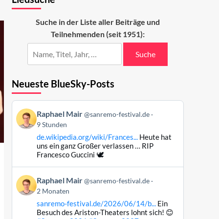
Suche in der Liste aller Beiträge und
Teilnehmenden (seit 1951):
Suche
Neueste BlueSky-Posts
Beitrag
Raphael Mair
@sanremo-festival.de
von
9 Stunden
Raphael
de.wikipedia.org/wiki/Frances...
Heute hat
Mair
uns ein ganz Großer verlassen … RIP
auf
Francesco Guccini 🕊️
Bluesky
ansehen
Beitrag
Raphael Mair
@sanremo-festival.de
von
2 Monaten
Raphael
sanremo-festival.de/2026/06/14/b...
Ein
Mair
Besuch des Ariston-Theaters lohnt sich! 😊
auf