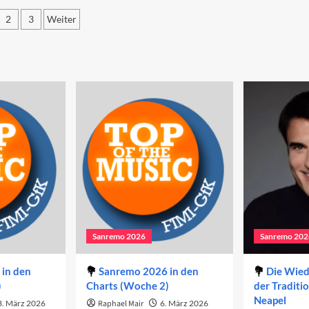
sten
Duette
end
2
3
Weiter
2025
25
itennummerierung
r
iträge
Sanremo 2026
Sanremo 202
in den
Sanremo 2026 in den
Die Wie
)
Charts (Woche 2)
der Traditi
Neapel
3. März 2026
Raphael Mair
6. März 2026