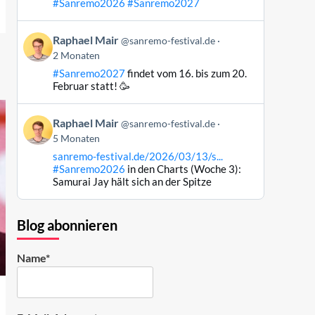
#Sanremo2026
#Sanremo2027
Bluesky
ansehen
Beitrag
Raphael Mair
@sanremo-festival.de
von
2 Monaten
Raphael
#Sanremo2027
findet vom 16. bis zum 20.
Mair
Februar statt! 🥳
auf
Bluesky
Beitrag
ansehen
Raphael Mair
@sanremo-festival.de
von
5 Monaten
Raphael
sanremo-festival.de/2026/03/13/s...
Mair
#Sanremo2026
in den Charts (Woche 3):
auf
Samurai Jay hält sich an der Spitze
Bluesky
ansehen
Blog abonnieren
Name*