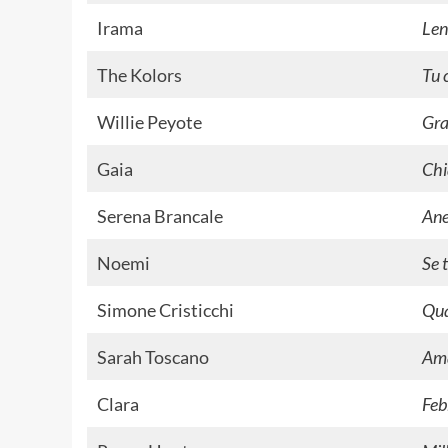
Irama
Len
The Kolors
Tu 
Willie Peyote
Gra
Gaia
Chi
Serena Brancale
Ane
Noemi
Se 
Simone Cristicchi
Qua
Sarah Toscano
Am
Clara
Feb