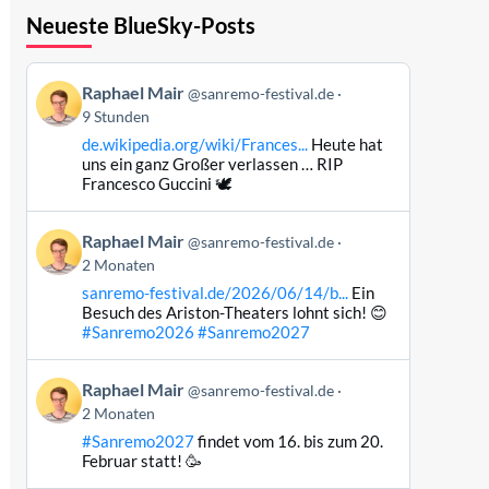
Neueste BlueSky-Posts
Beitrag
Raphael Mair
@sanremo-festival.de
von
9 Stunden
Raphael
de.wikipedia.org/wiki/Frances...
Heute hat
Mair
uns ein ganz Großer verlassen … RIP
auf
Francesco Guccini 🕊️
Bluesky
ansehen
Beitrag
Raphael Mair
@sanremo-festival.de
von
2 Monaten
Raphael
sanremo-festival.de/2026/06/14/b...
Ein
Mair
Besuch des Ariston-Theaters lohnt sich! 😊
auf
#Sanremo2026
#Sanremo2027
Bluesky
ansehen
Beitrag
Raphael Mair
@sanremo-festival.de
von
2 Monaten
Raphael
#Sanremo2027
findet vom 16. bis zum 20.
Mair
Februar statt! 🥳
auf