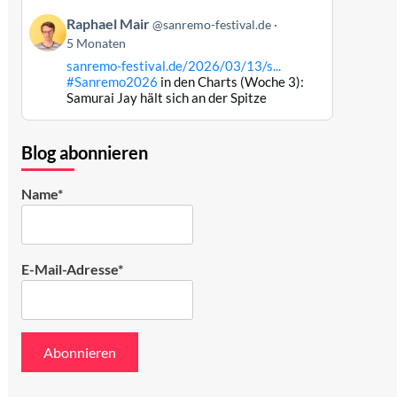
Bluesky
Beitrag
ansehen
Raphael Mair
@sanremo-festival.de
von
5 Monaten
Raphael
sanremo-festival.de/2026/03/13/s...
Mair
#Sanremo2026
in den Charts (Woche 3):
auf
Samurai Jay hält sich an der Spitze
Bluesky
ansehen
Blog abonnieren
Name*
E-Mail-Adresse*