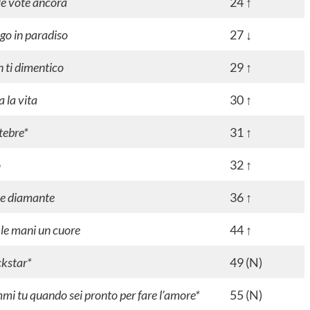
le vote ancora
24 ↑
go in paradiso
27 ↓
 ti dimentico
29 ↑
a la vita
30 ↑
tebre*
31 ↑
o
32 ↑
le diamante
36 ↑
 le mani un cuore
44 ↑
kstar*
49 (N)
mi tu quando sei pronto per fare l’amore*
55 (N)