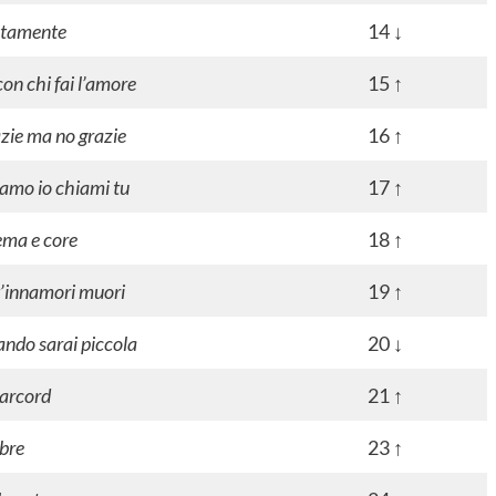
tamente
14 ↓
con chi fai l’amore
15 ↑
zie ma no grazie
16 ↑
amo io chiami tu
17 ↑
ma e core
18 ↑
t’innamori muori
19 ↑
ndo sarai piccola
20 ↓
arcord
21 ↑
bre
23 ↑