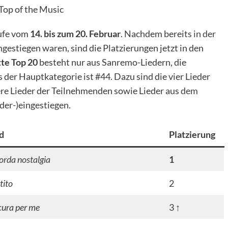
Top of the Music
ufe vom
14. bis zum 20. Februar
. Nachdem bereits
in der
ngestiegen waren, sind die Platzierungen jetzt in den
te Top 20
besteht nur aus Sanremo-Liedern, die
 der Hauptkategorie ist #44. Dazu sind die vier Lieder
re Lieder der Teilnehmenden sowie Lieder aus
dem
der-)eingestiegen.
d
Platzierung
orda nostalgia
1
tito
2
cura per me
3 ↑