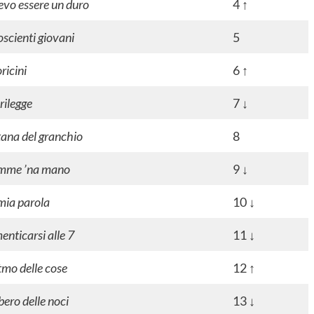
evo essere un duro
4 ↑
oscienti giovani
5
ricini
6 ↑
rilegge
7 ↓
tana del granchio
8
mme ’na mano
9 ↓
mia parola
10 ↓
enticarsi alle 7
11 ↓
itmo delle cose
12 ↑
lbero delle noci
13 ↓