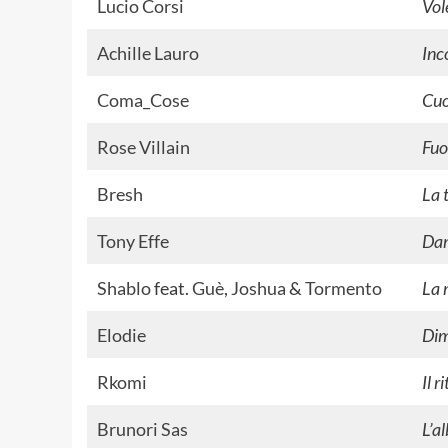
Lucio Corsi
Vol
Achille Lauro
Inc
Coma_Cose
Cuo
Rose Villain
Fuo
Bresh
La 
Tony Effe
Da
Shablo
feat.
Guè
,
Joshua
&
Tormento
La 
Elodie
Dim
Rkomi
Il r
Brunori Sas
L’a