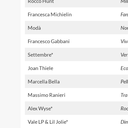
Rocco Hunt
Mil
Francesca Michielin
Fan
Modà
Non
Francesco Gabbani
Viv
Settembre
*
Ver
Joan Thiele
Ec
Marcella Bella
Pel
Massimo Ranieri
Tra
Alex Wyse
*
Roc
Vale LP & Lil Jolie*
Dim