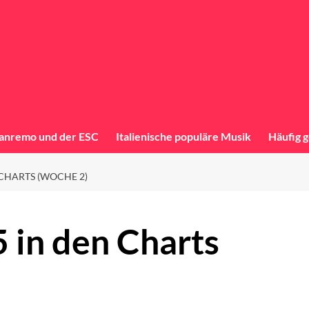
anremo und der ESC
Italienische populäre Musik
Häufig g
CHARTS (WOCHE 2)
 in den Charts