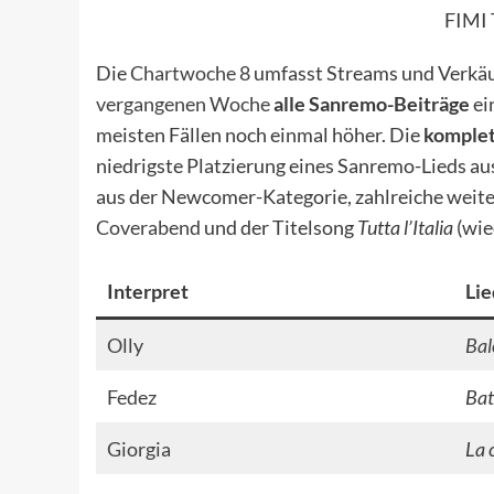
FIMI 
Die
Chartwoche 8
umfasst Streams und Verkä
vergangenen Woche
alle Sanremo-Beiträge
ei
meisten Fällen noch einmal höher. Die
komplet
niedrigste Platzierung eines Sanremo-Lieds aus
aus der Newcomer-Kategorie, zahlreiche weite
Coverabend
und der Titelsong
Tutta l’Italia
(wie
Interpret
Lie
Olly
Bal
Fedez
Bat
Giorgia
La 