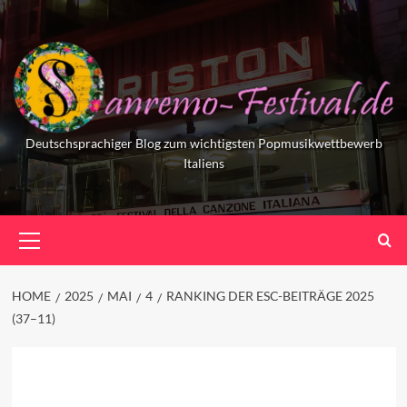
Skip
to
content
Deutschsprachiger Blog zum wichtigsten Popmusikwettbewerb
Italiens
Primary
Menu
HOME
2025
MAI
4
RANKING DER ESC-BEITRÄGE 2025
(37–11)