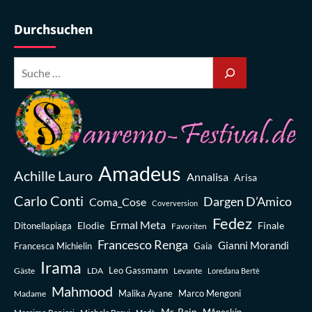
Durchsuchen
Amadeus
Achille Lauro
Annalisa
Arisa
Carlo Conti
Dargen D’Amico
Coma_Cose
Coverversion
Fedez
Ermal Meta
Elodie
Finale
Ditonellapiaga
Favoriten
Francesco Renga
Gianni Morandi
Francesca Michielin
Gaia
Irama
Leo Gassmann
Gäste
LDA
Levante
Loredana Bertè
Mahmood
Madame
Malika Ayane
Marco Mengoni
Mr. Rain