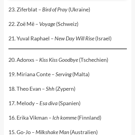
23. Ziferblat –
Bird of Pray
(Ukraine)
22. Zoë Më –
Voyage
(Schweiz)
21. Yuval Raphael –
New Day Will Rise
(Israel)
20. Adonxs –
Kiss Kiss Goodbye
(Tschechien)
19. Miriana Conte –
Serving
(Malta)
18. Theo Evan –
Shh
(Zypern)
17. Melody –
Esa diva
(Spanien)
16. Erika Vikman –
Ich komme
(Finnland)
15. Go-Jo –
Milkshake Man
(Australien)