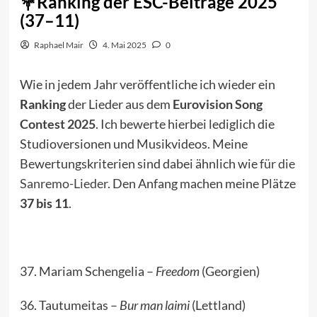
Ranking der ESC-Beiträge 2025
(37–11)
Raphael Mair
4. Mai 2025
0
Wie in jedem Jahr veröffentliche ich wieder ein
Ranking
der Lieder aus dem
Eurovision Song
Contest 2025
. Ich bewerte hierbei lediglich die
Studioversionen und Musikvideos. Meine
Bewertungskriterien sind dabei ähnlich wie
für die
Sanremo-Lieder
. Den Anfang machen meine Plätze
37 bis 11
.
37. Mariam Schengelia –
Freedom
(Georgien)
36. Tautumeitas –
Bur man laimi
(Lettland)