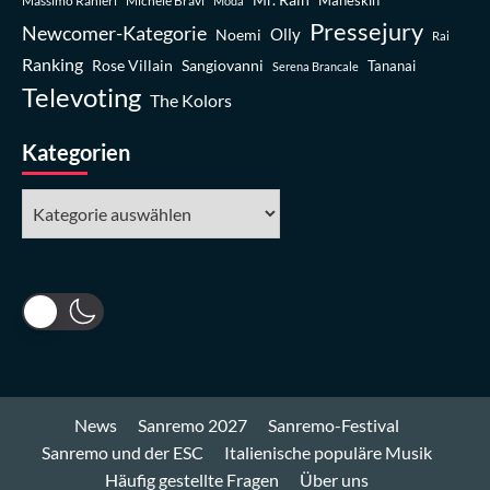
Massimo Ranieri
Michele Bravi
Måneskin
Modà
Pressejury
Newcomer-Kategorie
Olly
Noemi
Rai
Ranking
Rose Villain
Sangiovanni
Tananai
Serena Brancale
Televoting
The Kolors
Kategorien
Kategorien
News
Sanremo 2027
Sanremo-Festival
Sanremo und der ESC
Italienische populäre Musik
Häufig gestellte Fragen
Über uns