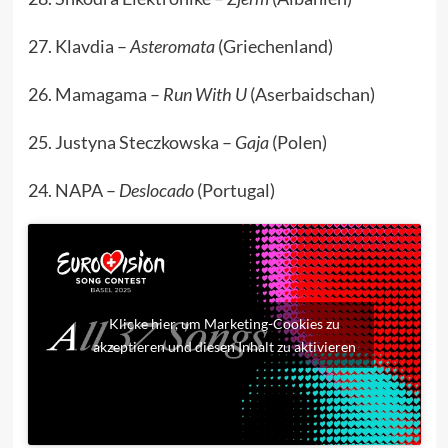
27. Klavdia –
Asteromata
(Griechenland)
26. Mamagama –
Run With U
(Aserbaidschan)
25. Justyna Steczkowska –
Gaja
(Polen)
24. NAPA –
Deslocado
(Portugal)
Klicke hier, um Marketing-Cookies zu
akzeptieren und diesen Inhalt zu aktivieren