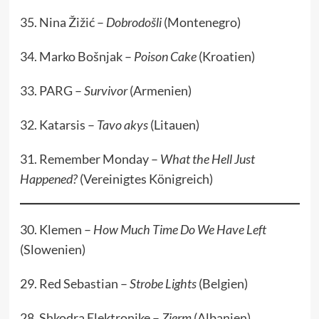
35. Nina Žižić –
Dobrodošli
(Montenegro)
34. Marko Bošnjak –
Poison Cake
(Kroatien)
33. PARG –
Survivor
(Armenien)
32. Katarsis –
Tavo akys
(Litauen)
31. Remember Monday –
What the Hell Just
Happened?
(Vereinigtes Königreich)
30. Klemen –
How Much Time Do We Have Left
(Slowenien)
29. Red Sebastian –
Strobe Lights
(Belgien)
28. Shkodra Elektronike –
Zjerm
(Albanien)