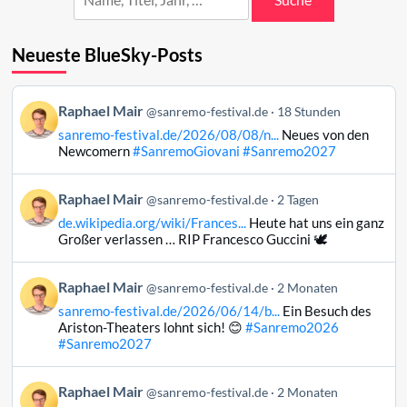
Neueste BlueSky-Posts
Beitrag
Raphael Mair
@sanremo-festival.de
18 Stunden
von
sanremo-festival.de/2026/08/08/n...
Neues von den
Raphael
Newcomern
#SanremoGiovani
#Sanremo2027
Mair
auf
Beitrag
Raphael Mair
Bluesky
@sanremo-festival.de
2 Tagen
von
ansehen
de.wikipedia.org/wiki/Frances...
Heute hat uns ein ganz
Raphael
Großer verlassen … RIP Francesco Guccini 🕊️
Mair
auf
Beitrag
Raphael Mair
Bluesky
@sanremo-festival.de
2 Monaten
von
ansehen
sanremo-festival.de/2026/06/14/b...
Ein Besuch des
Raphael
Ariston-Theaters lohnt sich! 😊
#Sanremo2026
Mair
#Sanremo2027
auf
Bluesky
Beitrag
Raphael Mair
@sanremo-festival.de
2 Monaten
ansehen