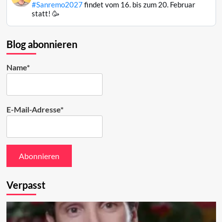
von
#Sanremo2027
findet vom 16. bis zum 20. Februar
Raphael
statt! 🥳
Mair
auf
Bluesky
Blog abonnieren
ansehen
Name*
E-Mail-Adresse*
Verpasst