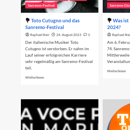
Sanremo-Festival
Sanremo Gio
Toto Cutugno und das
Was ist
Sanremo-Festival
2024?
Raphael Mair
24. August 2023
0
Raphael Mai
Der italienische Musiker Toto
Am 6. Februa
Cutugno ist verstorben. Er nahm im
74. Sanremo-
Lauf seiner erfolgreichen Karriere
Mittlerweile 
sehr regelmäßig am Sanremo-Festival
Veranstaltun
teil.
Re
Weiterlesen
mo
Read
Weiterlesen
ab
more
W
about
ist
Toto
ne
Cutugno
in
und
Sa
das
20
Sanremo-
Festival