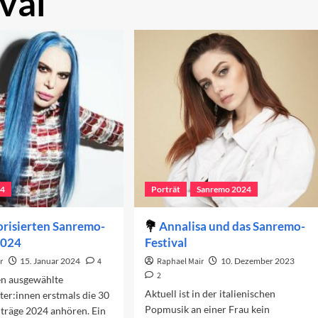
val
24
Porträt
Sanremo 2024
orisierten Sanremo-
Annalisa und das Sanremo-
2024
Festival
r
15. Januar 2024
4
Raphael Mair
10. Dezember 2023
2
en ausgewählte
Aktuell ist in der italienischen
ter:innen erstmals die 30
Popmusik an einer Frau kein
träge 2024 anhören. Ein