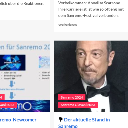
Vorbeikommen: Annalisa Scarrone.
lick über die Reaktionen.
Ihre Karriere ist ist wie so oft eng mit
ad
dem Sanremo-Festival verbunden.
re
out
Read
Weiterlesen
e
more
vorisierten
about
nremo-
Annalisa
iträge
und
24
das
Sanremo-
Festival
24
Sanremo 2024
vani 2023
Sanremo Giovani 2023
nremo-Newcomer
Der aktuelle Stand in
Sanremo