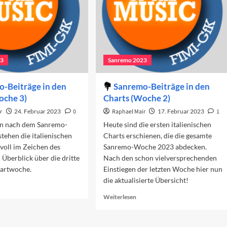
23
Sanremo 2023
-Beiträge in den
Sanremo-Beiträge in den
oche 3)
Charts (Woche 2)
r
24. Februar 2023
0
Raphael Mair
17. Februar 2023
1
n nach dem Sanremo-
Heute sind die ersten italienischen
stehen die italienischen
Charts erschienen, die die gesamte
voll im Zeichen des
Sanremo-Woche 2023 abdecken.
n Überblick über die dritte
Nach den schon vielversprechenden
hartwoche.
Einstiegen der letzten Woche hier nun
die aktualisierte Übersicht!
ad
re
Read
Weiterlesen
out
more
nremo-
about
iträge
Sanremo-