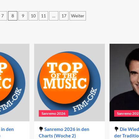
Beiträge
n
in
arts
7
8
9
10
11
…
17
Weiter
den
oche
Charts
ierung
(Woche
2)
Sanremo 2026
Sanremo 202
in den
Sanremo 2026 in den
Die Wie
)
Charts (Woche 2)
der Traditi