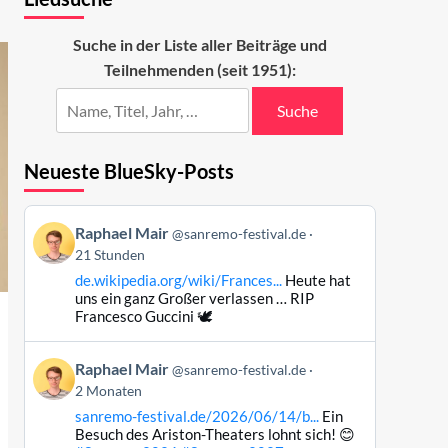
Suche in der Liste aller Beiträge und
Teilnehmenden (seit 1951):
Suche
Neueste BlueSky-Posts
Beitrag
Raphael Mair
@sanremo-festival.de
von
21 Stunden
Raphael
de.wikipedia.org/wiki/Frances...
Heute hat
Mair
uns ein ganz Großer verlassen … RIP
auf
Francesco Guccini 🕊️
Bluesky
ansehen
Beitrag
Raphael Mair
@sanremo-festival.de
von
2 Monaten
Raphael
sanremo-festival.de/2026/06/14/b...
Ein
Mair
Besuch des Ariston-Theaters lohnt sich! 😊
auf