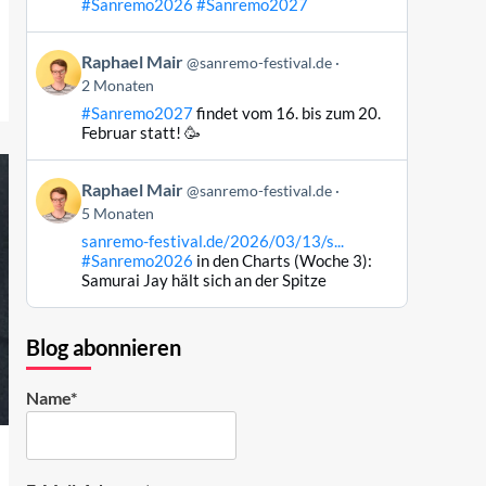
#Sanremo2026
#Sanremo2027
Bluesky
ansehen
Beitrag
Raphael Mair
@sanremo-festival.de
von
2 Monaten
Raphael
#Sanremo2027
findet vom 16. bis zum 20.
Mair
Februar statt! 🥳
auf
Bluesky
Beitrag
ansehen
Raphael Mair
@sanremo-festival.de
von
5 Monaten
Raphael
sanremo-festival.de/2026/03/13/s...
Mair
#Sanremo2026
in den Charts (Woche 3):
auf
Samurai Jay hält sich an der Spitze
Bluesky
ansehen
Blog abonnieren
Name*