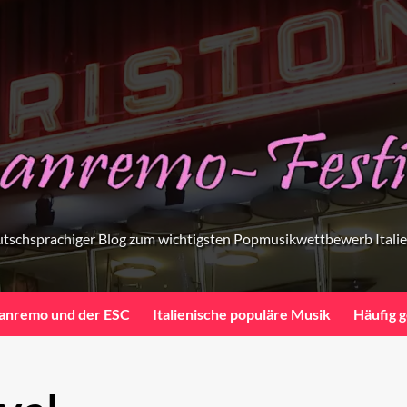
tschsprachiger Blog zum wichtigsten Popmusikwettbewerb Itali
anremo und der ESC
Italienische populäre Musik
Häufig g