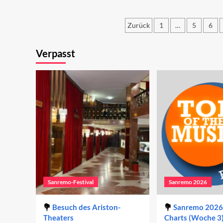
in
Marino
de
probiert
Ch
Zurück
1
…
5
6
erneut
(W
Sanremo
Seitennummer
3)
Verpasst
der
Beiträge
Sanremo-Festival
Sanremo 2026
Besuch des Ariston-
Sanremo 2026 
Theaters
Charts (Woche 3