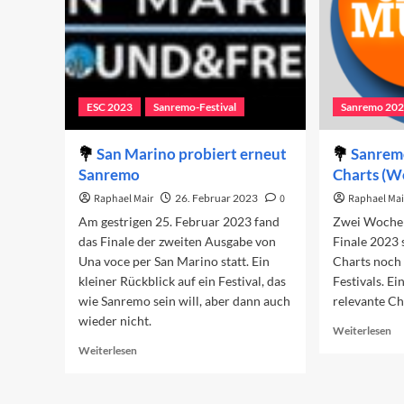
ESC 2023
Sanremo-Festival
Sanremo 20
San Marino probiert erneut
Sanremo
Sanremo
Charts (W
Raphael Mair
26. Februar 2023
0
Raphael Mai
Am gestrigen 25. Februar 2023 fand
Zwei Woche
das Finale der zweiten Ausgabe von
Finale 2023 
Una voce per San Marino statt. Ein
Charts noch 
kleiner Rückblick auf ein Festival, das
Festivals. Ei
wie Sanremo sein will, aber dann auch
relevante C
wieder nicht.
Re
Weiterlesen
mo
Read
Weiterlesen
ab
more
Sa
about
Be
San