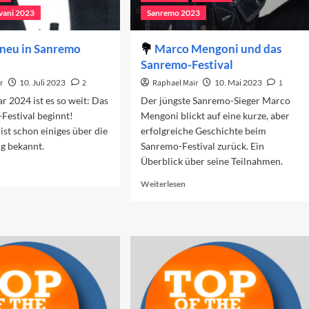
vani 2023
Sanremo 2023
 neu in Sanremo
Marco Mengoni und das
Sanremo-Festival
r
10. Juli 2023
2
Raphael Mair
10. Mai 2023
1
r 2024 ist es so weit: Das
Der jüngste Sanremo-Sieger Marco
Festival beginnt!
Mengoni blickt auf eine kurze, aber
ist schon einiges über die
erfolgreiche Geschichte beim
g bekannt.
Sanremo-Festival zurück. Ein
Überblick über seine Teilnahmen.
ad
re
Read
Weiterlesen
out
more
as
about
Marco
u
Mengoni
und
nremo
das
24?
Sanremo-
Festival