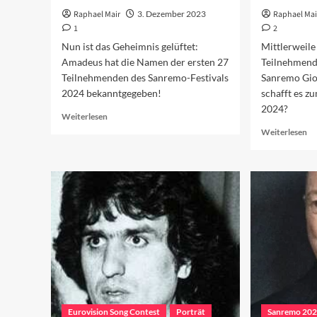
Raphael Mair
3. Dezember 2023
Raphael Mai
1
2
Nun ist das Geheimnis gelüftet:
Mittlerweile
Amadeus hat die Namen der ersten 27
Teilnehmend
Teilnehmenden des Sanremo-Festivals
Sanremo Gio
2024 bekanntgegeben!
schafft es z
2024?
Read
Weiterlesen
more
Re
Weiterlesen
about
mo
Die
ab
Sanremo-
Di
Teilnehmenden
Sa
2024
Ne
20
Eurovision Song Contest
Porträt
Sanremo 20