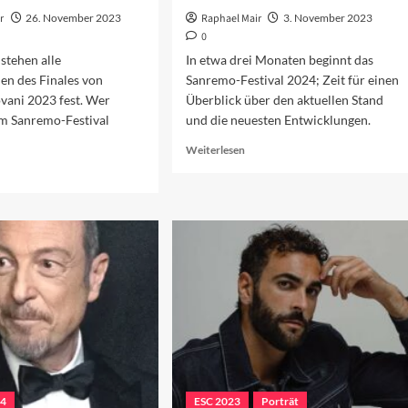
r
26. November 2023
Raphael Mair
3. November 2023
0
 stehen alle
In etwa drei Monaten beginnt das
en des Finales von
Sanremo-Festival 2024; Zeit für einen
vani 2023 fest. Wer
Überblick über den aktuellen Stand
um Sanremo-Festival
und die neuesten Entwicklungen.
Read
Weiterlesen
more
ad
about
re
Der
out
aktuelle
e
Stand
nremo-
in
wcomer
Sanremo
23
24
ESC 2023
Porträt