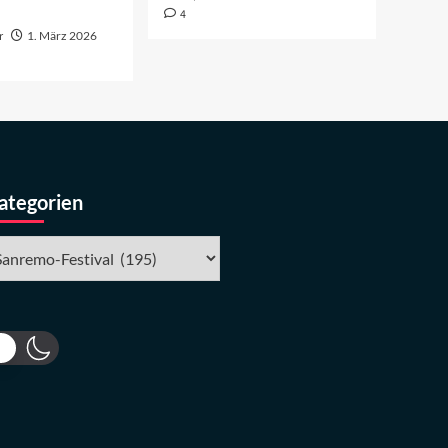
4
r
1. März 2026
ategorien
tegorien