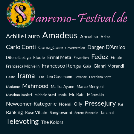
Amadeus
Achille Lauro
Annalisa
Arisa
Carlo Conti
Dargen D’Amico
Coma_Cose
Coverversion
Fedez
Ermal Meta
Elodie
Finale
Ditonellapiaga
Favoriten
Francesco Renga
Gianni Morandi
Francesca Michielin
Gaia
Irama
Leo Gassmann
Gäste
LDA
Levante
Loredana Bertè
Mahmood
Madame
Malika Ayane
Marco Mengoni
Mr. Rain
Massimo Ranieri
Michele Bravi
Måneskin
Modà
Pressejury
Newcomer-Kategorie
Olly
Noemi
Rai
Ranking
Rose Villain
Sangiovanni
Tananai
Serena Brancale
Televoting
The Kolors