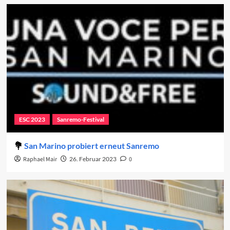
ESC 2023
Sanremo-Festival
San Marino probiert erneut Sanremo
Raphael Mair
26. Februar 2023
0