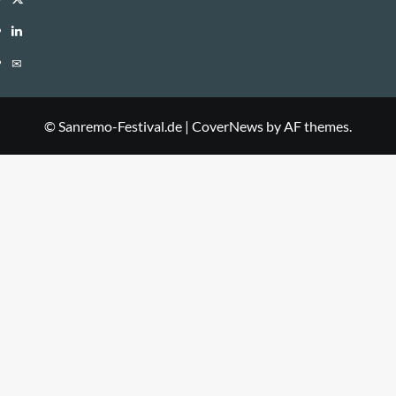
LinkedIn
E-
Mail
© Sanremo-Festival.de
|
CoverNews
by AF themes.