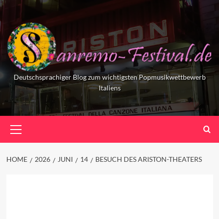
Skip
to
content
Deutschsprachiger Blog zum wichtigsten Popmusikwettbewerb
Italiens
Primary
Menu
HOME
2026
JUNI
14
BESUCH DES ARISTON-THEATERS