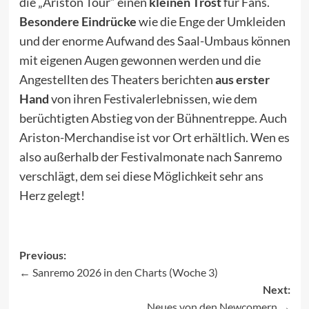
die „Ariston Tour“ einen
kleinen Trost
für Fans.
Besondere Eindrücke
wie die Enge der Umkleiden
und der enorme Aufwand des Saal-Umbaus können
mit eigenen Augen gewonnen werden und die
Angestellten des Theaters berichten
aus erster
Hand
von ihren Festivalerlebnissen, wie dem
berüchtigten Abstieg von der Bühnentreppe. Auch
Ariston-Merchandise ist vor Ort erhältlich. Wen es
also außerhalb der Festivalmonate nach Sanremo
verschlägt, dem sei diese Möglichkeit sehr ans
Herz gelegt!
Previous:
Sanremo 2026 in den Charts (Woche 3)
Post
Next:
navigation
Neues von den Newcomern