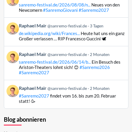
von
sanremo-festival.de/2026/08/08/n...
Neues von den
Raphael
Newcomern
#SanremoGiovani
#Sanremo2027
Mair
auf
Beitrag
Raphael Mair
Bluesky
@sanremo-festival.de
3 Tagen
von
ansehen
de.wikipedia.org/wiki/Frances...
Heute hat uns ein ganz
Raphael
Großer verlassen … RIP Francesco Guccini 🕊️
Mair
auf
Beitrag
Raphael Mair
Bluesky
@sanremo-festival.de
2 Monaten
von
ansehen
sanremo-festival.de/2026/06/14/b...
Ein Besuch des
Raphael
Ariston-Theaters lohnt sich! 😊
#Sanremo2026
Mair
#Sanremo2027
auf
Bluesky
Beitrag
Raphael Mair
@sanremo-festival.de
2 Monaten
ansehen
von
#Sanremo2027
findet vom 16. bis zum 20. Februar
Raphael
statt! 🥳
Mair
auf
Bluesky
Blog abonnieren
ansehen