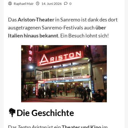
Raphael Mair
14. Juni 2026
0
Das
Ariston-Theater
in Sanremo ist dank des dort
ausgetragenen Sanremo-Festivals auch
über
Italien hinaus bekannt
. Ein Besuch lohnt sich!
Die Geschichte
Das
Teatro Ariston
ist ein
Theater und Kino
im