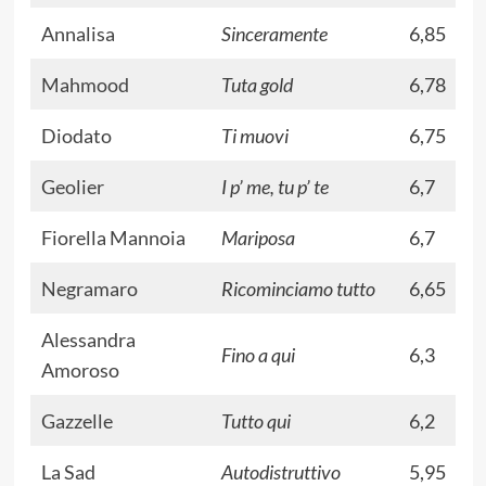
Annalisa
Sinceramente
6,85
Mahmood
Tuta gold
6,78
Diodato
Ti muovi
6,75
Geolier
I p’ me, tu p’ te
6,7
Fiorella Mannoia
Mariposa
6,7
Negramaro
Ricominciamo tutto
6,65
Alessandra
Fino a qui
6,3
Amoroso
Gazzelle
Tutto qui
6,2
La Sad
Autodistruttivo
5,95