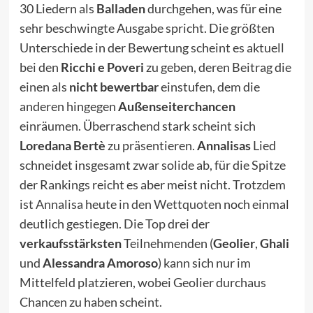
30 Liedern als
Balladen
durchgehen, was für eine
sehr beschwingte Ausgabe spricht. Die größten
Unterschiede in der Bewertung scheint es aktuell
bei den
Ricchi e Poveri
zu geben, deren Beitrag die
einen als
nicht bewertbar
einstufen, dem die
anderen hingegen
Außenseiterchancen
einräumen. Überraschend stark scheint sich
Loredana Bertè
zu präsentieren.
Annalisas
Lied
schneidet insgesamt zwar solide ab, für die Spitze
der Rankings reicht es aber meist nicht. Trotzdem
ist
Annalisa
heute
in den Wettquoten
noch einmal
deutlich gestiegen. Die Top drei der
verkaufsstärksten
Teilnehmenden (
Geolier
,
Ghali
und
Alessandra Amoroso
) kann sich nur im
Mittelfeld platzieren, wobei Geolier durchaus
Chancen zu haben scheint.