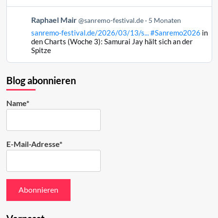
Mair
auf
Beitrag
Raphael Mair
Bluesky
@sanremo-festival.de
5 Monaten
von
ansehen
sanremo-festival.de/2026/03/13/s...
#Sanremo2026
in
Raphael
den Charts (Woche 3): Samurai Jay hält sich an der
Mair
Spitze
auf
Bluesky
ansehen
Blog abonnieren
Name*
E-Mail-Adresse*