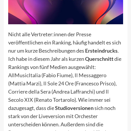
Nicht alle Vertreter:innen der Presse
veröffentlichen ein Ranking, häufig handelt es sich
nur um kurze Beschreibungen des
Ersteindrucks
.
Ich habe in diesem Jahr als kurzen
Querschnitt
die
Rankings von fünf Medien ausgewählt:
AllMusicItalia
(Fabio Fiume),
Il Messaggero
(Mattia Marzi),
Il Sole 24 Ore
(Francesco Prisco),
Corriere della Sera
(Andrea Laffranchi) und
Il
Secolo XIX
(Renato Tortarolo). Wie immer sei
dazugesagt, dass die
Studioversionen
sich noch
stark von der Liveversion mit Orchester
unterscheiden können. Außerdem sind die