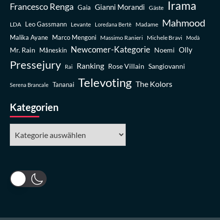
Irama
Francesco Renga
Gianni Morandi
Gaia
Gäste
Mahmood
Leo Gassmann
LDA
Levante
Madame
Loredana Bertè
Malika Ayane
Marco Mengoni
Massimo Ranieri
Michele Bravi
Modà
Newcomer-Kategorie
Olly
Mr. Rain
Noemi
Måneskin
Pressejury
Ranking
Rose Villain
Sangiovanni
Rai
Televoting
The Kolors
Tananai
Serena Brancale
Kategorien
Kategorien