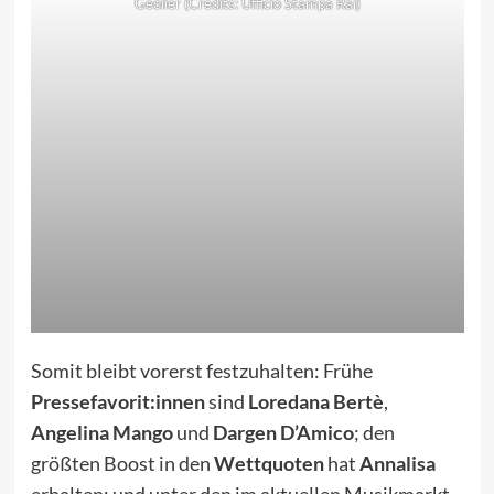
Geolier (Credits: Ufficio Stampa Rai)
Somit bleibt vorerst festzuhalten: Frühe
Pressefavorit:innen
sind
Loredana Bertè
,
Angelina Mango
und
Dargen D’Amico
; den
größten Boost in den
Wettquoten
hat
Annalisa
erhalten; und unter den im aktuellen Musikmarkt