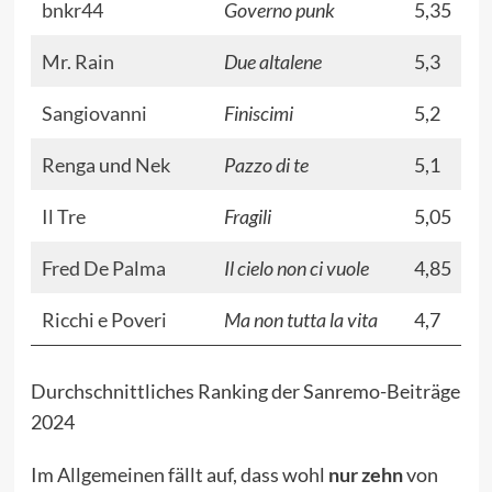
bnkr44
Governo punk
5,35
Mr. Rain
Due altalene
5,3
Sangiovanni
Finiscimi
5,2
Renga
und
Nek
Pazzo di te
5,1
Il Tre
Fragili
5,05
Fred De Palma
Il cielo non ci vuole
4,85
Ricchi e Poveri
Ma non tutta la vita
4,7
Durchschnittliches Ranking der Sanremo-Beiträge
2024
Im Allgemeinen fällt auf, dass wohl
nur zehn
von