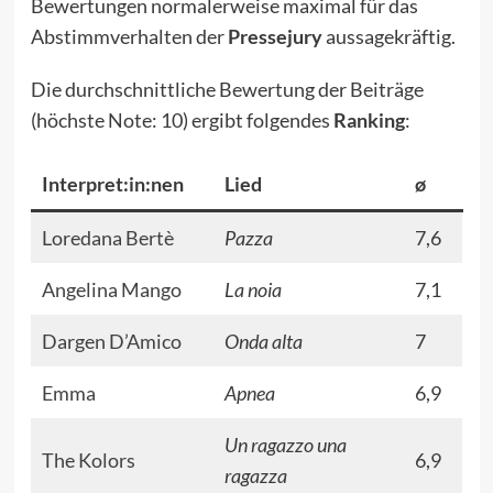
Bewertungen normalerweise maximal für das
Abstimmverhalten der
Pressejury
aussagekräftig.
Die durchschnittliche Bewertung der Beiträge
(höchste Note: 10) ergibt folgendes
Ranking
:
Interpret:in:nen
Lied
ø
Loredana Bertè
Pazza
7,6
Angelina Mango
La noia
7,1
Dargen D’Amico
Onda alta
7
Emma
Apnea
6,9
Un ragazzo una
The Kolors
6,9
ragazza