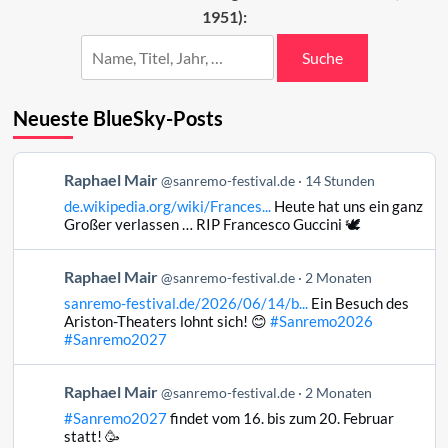
1951):
Suche
Neueste BlueSky-Posts
Beitrag
Raphael Mair
@sanremo-festival.de
14 Stunden
von
de.wikipedia.org/wiki/Frances...
Heute hat uns ein ganz
Raphael
Großer verlassen … RIP Francesco Guccini 🕊️
Mair
auf
Beitrag
Raphael Mair
Bluesky
@sanremo-festival.de
2 Monaten
von
ansehen
sanremo-festival.de/2026/06/14/b...
Ein Besuch des
Raphael
Ariston-Theaters lohnt sich! 😊
#Sanremo2026
Mair
#Sanremo2027
auf
Bluesky
Beitrag
Raphael Mair
@sanremo-festival.de
2 Monaten
ansehen
von
#Sanremo2027
findet vom 16. bis zum 20. Februar
Raphael
statt! 🥳