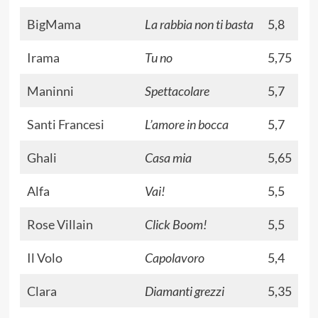
BigMama
La rabbia non ti basta
5,8
Irama
Tu no
5,75
Maninni
Spettacolare
5,7
Santi Francesi
L’amore in bocca
5,7
Ghali
Casa mia
5,65
Alfa
Vai!
5,5
Rose Villain
Click Boom!
5,5
Il Volo
Capolavoro
5,4
Clara
Diamanti grezzi
5,35