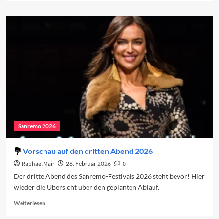
about
Sanremo
2026:
Der
dritte
Abend
Sanremo 2026
Vorschau auf den dritten Abend 2026
Raphael Mair
26. Februar 2026
0
Der dritte Abend des Sanremo-Festivals 2026 steht bevor! Hier
wieder die Übersicht über den geplanten Ablauf.
Read
Weiterlesen
more