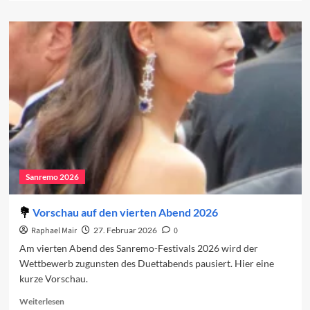
about
Sanremo
2026
in
den
Charts
(Woche
1)
Sanremo 2026
Vorschau auf den vierten Abend 2026
Raphael Mair
27. Februar 2026
0
Am vierten Abend des Sanremo-Festivals 2026 wird der
Wettbewerb zugunsten des Duettabends pausiert. Hier eine
kurze Vorschau.
Read
Weiterlesen