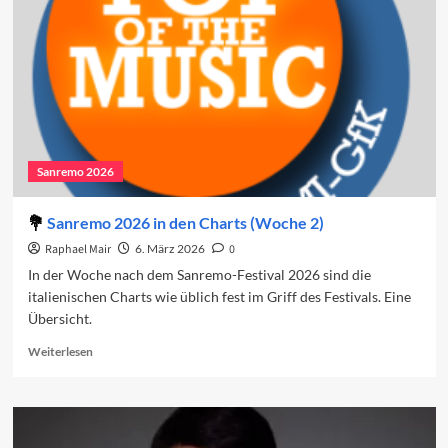
den
Charts
(Woche
3)
Sanremo 2026
Sanremo 2026 in den Charts (Woche 2)
Raphael Mair
6. März 2026
0
In der Woche nach dem Sanremo-Festival 2026 sind die
italienischen Charts wie üblich fest im Griff des Festivals. Eine
Übersicht.
Read
Weiterlesen
more
about
Sanremo
2026
in