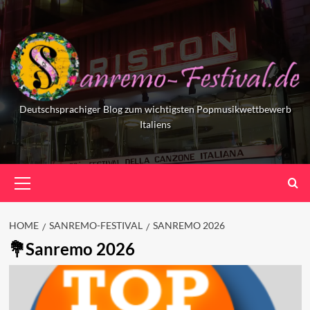
Skip
to
content
Deutschsprachiger Blog zum wichtigsten Popmusikwettbewerb
Italiens
Primary
Menu
HOME
SANREMO-FESTIVAL
SANREMO 2026
Sanremo 2026