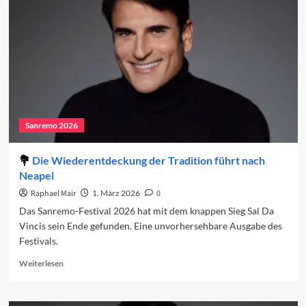
den
Charts
(Woche
2)
Sanremo 2026
Die Wiederentdeckung der Tradition führt nach
Neapel
Raphael Mair
1. März 2026
0
Das Sanremo-Festival 2026 hat mit dem knappen Sieg Sal Da
Vincis sein Ende gefunden. Eine unvorhersehbare Ausgabe des
Festivals.
Read
Weiterlesen
more
about
Die