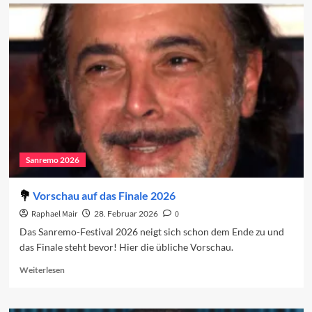
Sanremo
2026:
Das
Finale
Sanremo 2026
Vorschau auf das Finale 2026
Raphael Mair
28. Februar 2026
0
Das Sanremo-Festival 2026 neigt sich schon dem Ende zu und
das Finale steht bevor! Hier die übliche Vorschau.
Read
Weiterlesen
more
about
Vorschau