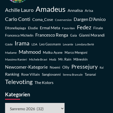
Amadeus
Achille Lauro
Annalisa
Arisa
Carlo Conti
Dargen D’Amico
Coma_Cose
Coverversion
Fedez
Ermal Meta
Elodie
Finale
Ditonellapiaga
Favoriten
Francesco Renga
Gianni Morandi
Francesca Michielin
Gaia
Irama
Leo Gassmann
Gäste
LDA
Levante
Loredana Bertè
Mahmood
Madame
Malika Ayane
Marco Mengoni
Mr. Rain
Massimo Ranieri
Michele Bravi
Måneskin
Modà
Pressejury
Newcomer-Kategorie
Olly
Noemi
Rai
Ranking
Rose Villain
Sangiovanni
Tananai
Serena Brancale
Televoting
The Kolors
Kategorien
Kategorien