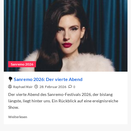
auf
das
Finale
2026
Sanremo 2026
Sanremo 2026: Der vierte Abend
Raphael Mair
28. Februar 2026
0
Der vierte Abend des Sanremo-Festivals 2026, der bislang
längste, liegt hinter uns. Ein Rückblick auf eine ereignisreiche
Show.
Read
Weiterlesen
more
about