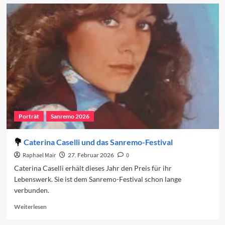
Sanremo
2026:
Der
vierte
Abend
Porträt
Sanremo 2026
Caterina Caselli und das Sanremo-Festival
Raphael Mair
27. Februar 2026
0
Caterina Caselli erhält dieses Jahr den Preis für ihr
Lebenswerk. Sie ist dem Sanremo-Festival schon lange
verbunden.
Read
Weiterlesen
more
about