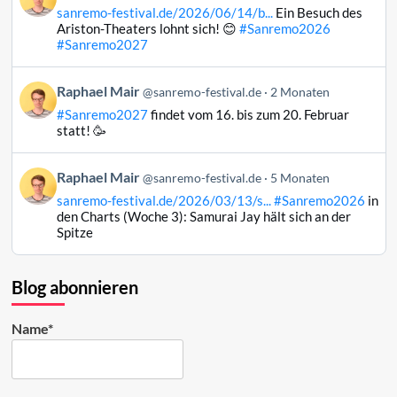
von
ansehen
sanremo-festival.de/2026/06/14/b...
Ein Besuch des
Raphael
Ariston-Theaters lohnt sich! 😊
#Sanremo2026
Mair
#Sanremo2027
auf
Bluesky
Beitrag
Raphael Mair
@sanremo-festival.de
2 Monaten
ansehen
von
#Sanremo2027
findet vom 16. bis zum 20. Februar
Raphael
statt! 🥳
Mair
auf
Beitrag
Raphael Mair
Bluesky
@sanremo-festival.de
5 Monaten
von
ansehen
sanremo-festival.de/2026/03/13/s...
#Sanremo2026
in
Raphael
den Charts (Woche 3): Samurai Jay hält sich an der
Mair
Spitze
auf
Bluesky
ansehen
Blog abonnieren
Name*