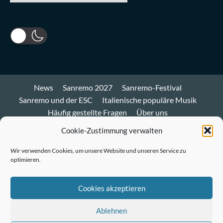
News
Sanremo 2027
Sanremo-Festival
Sanremo und der ESC
Italienische populäre Musik
Häufig gestellte Fragen
Über uns
Impressum und Datenschutz
Cookie-Richtlinie
Cookie-Zustimmung verwalten
Bluesky
Wir verwenden Cookies, um unsere Website und unseren Service zu
optimieren.
Mastodon
Twitter
Cookies akzeptieren
LinkedIn
Ablehnen
E-