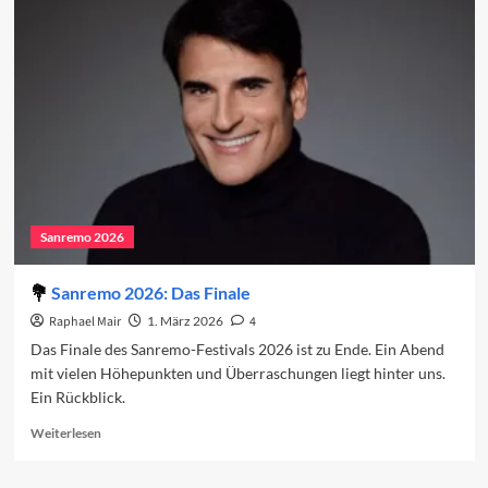
Wiederentdeckung
der
Tradition
führt
nach
Neapel
Sanremo 2026
Sanremo 2026: Das Finale
Raphael Mair
1. März 2026
4
Das Finale des Sanremo-Festivals 2026 ist zu Ende. Ein Abend
mit vielen Höhepunkten und Überraschungen liegt hinter uns.
Ein Rückblick.
Read
Weiterlesen
more
about