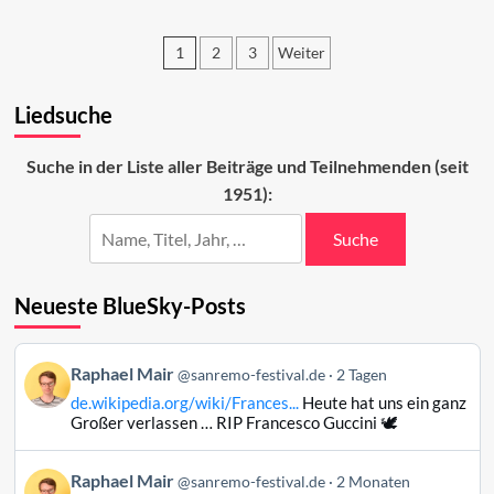
Sanremo
2026:
1
2
3
Weiter
Der
zweite
Seitennummerierung
Abend
Liedsuche
der
Beiträge
Suche in der Liste aller Beiträge und Teilnehmenden (seit
1951):
Suche
Neueste BlueSky-Posts
Beitrag
Raphael Mair
@sanremo-festival.de
2 Tagen
von
de.wikipedia.org/wiki/Frances...
Heute hat uns ein ganz
Raphael
Großer verlassen … RIP Francesco Guccini 🕊️
Mair
auf
Beitrag
Raphael Mair
Bluesky
@sanremo-festival.de
2 Monaten