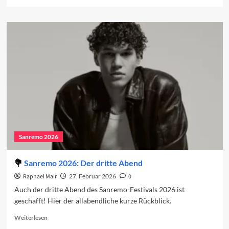
more
about
Vorschau
auf
den
vierten
Abend
2026
Sanremo 2026
Sanremo 2026: Der dritte Abend
Raphael Mair
27. Februar 2026
0
Auch der dritte Abend des Sanremo-Festivals 2026 ist
geschafft! Hier der allabendliche kurze Rückblick.
Read
Weiterlesen
more