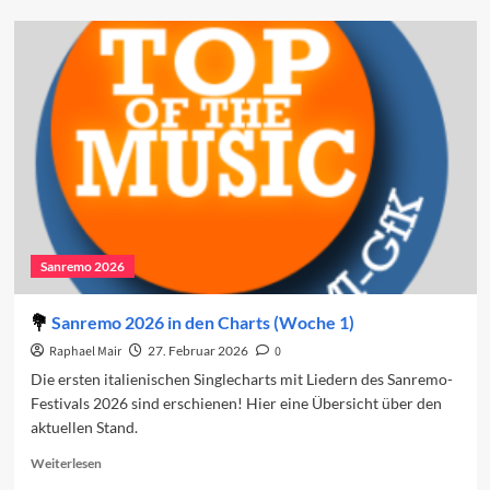
Caterina
Caselli
und
das
Sanremo-
Festival
Sanremo 2026
Sanremo 2026 in den Charts (Woche 1)
Raphael Mair
27. Februar 2026
0
Die ersten italienischen Singlecharts mit Liedern des Sanremo-
Festivals 2026 sind erschienen! Hier eine Übersicht über den
aktuellen Stand.
Read
Weiterlesen
more