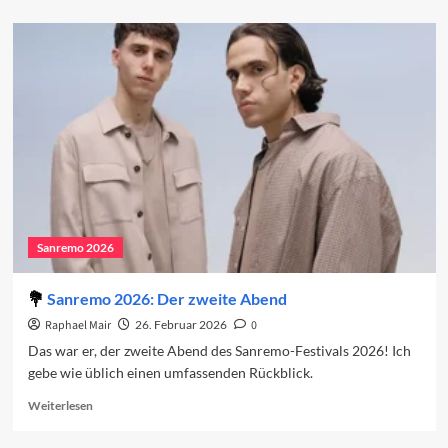
about
Vorschau
auf
den
dritten
Abend
2026
Sanremo 2026
Sanremo 2026: Der zweite Abend
Raphael Mair
26. Februar 2026
0
Das war er, der zweite Abend des Sanremo-Festivals 2026! Ich
gebe wie üblich einen umfassenden Rückblick.
Read
Weiterlesen
more
about