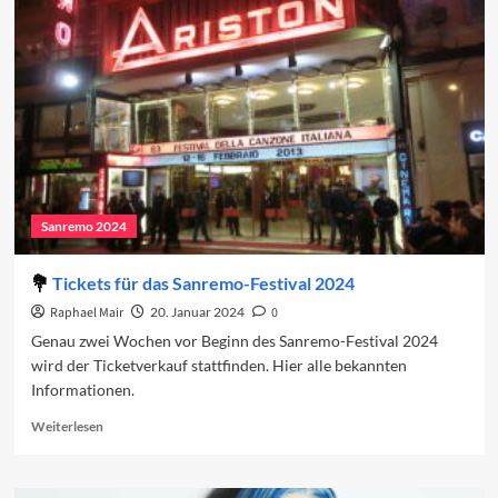
Die
Duette
Sanremo 2024
Tickets für das Sanremo-Festival 2024
Raphael Mair
20. Januar 2024
0
Genau zwei Wochen vor Beginn des Sanremo-Festival 2024
wird der Ticketverkauf stattfinden. Hier alle bekannten
Informationen.
Read
Weiterlesen
more
about
Tickets