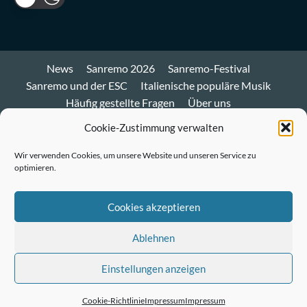
News
Sanremo 2026
Sanremo-Festival
Sanremo und der ESC
Italienische populäre Musik
Häufig gestellte Fragen
Über uns
Impressum und Datenschutz
Cookie-Richtlinie
Cookie-Zustimmung verwalten
Bluesky
Wir verwenden Cookies, um unsere Website und unseren Service zu
optimieren.
Mastodon
Twitter
Cookies akzeptieren
LinkedIn
Ablehnen
E-
Einstellungen anzeigen
Mail
© Sanremo-Festival.de
|
CoverNews
by AF themes.
Cookie-Richtlinie
Impressum
Impressum