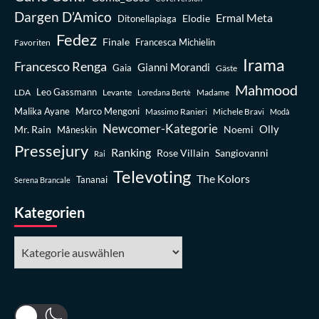
Dargen D’Amico
Ermal Meta
Elodie
Ditonellapiaga
Fedez
Finale
Favoriten
Francesca Michielin
Irama
Francesco Renga
Gianni Morandi
Gaia
Gäste
Mahmood
Leo Gassmann
LDA
Levante
Madame
Loredana Bertè
Malika Ayane
Marco Mengoni
Massimo Ranieri
Michele Bravi
Modà
Newcomer-Kategorie
Olly
Mr. Rain
Noemi
Måneskin
Pressejury
Ranking
Rose Villain
Sangiovanni
Rai
Televoting
The Kolors
Tananai
Serena Brancale
Kategorien
Kategorien