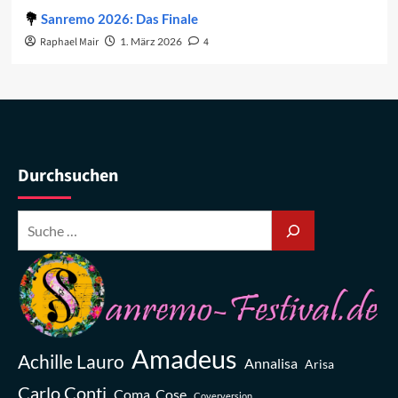
Sanremo 2026: Das Finale
Raphael Mair
1. März 2026
4
Durchsuchen
Amadeus
Achille Lauro
Annalisa
Arisa
Carlo Conti
Coma_Cose
Coverversion