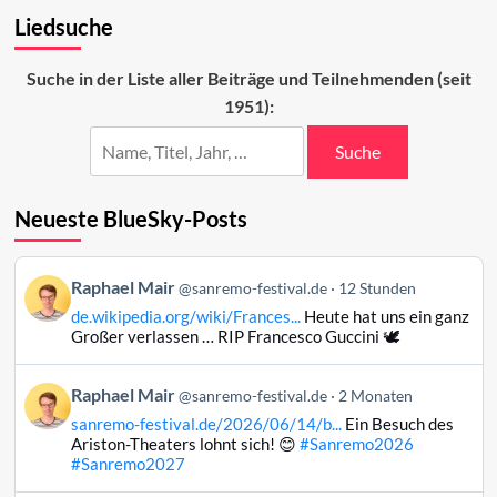
Die
Liedsuche
favorisierten
Sanremo-
Beiträge
Suche in der Liste aller Beiträge und Teilnehmenden (seit
2024
1951):
Suche
Neueste BlueSky-Posts
Beitrag
Raphael Mair
@sanremo-festival.de
12 Stunden
von
de.wikipedia.org/wiki/Frances...
Heute hat uns ein ganz
Raphael
Großer verlassen … RIP Francesco Guccini 🕊️
Mair
auf
Beitrag
Raphael Mair
Bluesky
@sanremo-festival.de
2 Monaten
von
ansehen
sanremo-festival.de/2026/06/14/b...
Ein Besuch des
Raphael
Ariston-Theaters lohnt sich! 😊
#Sanremo2026
Mair
#Sanremo2027
auf