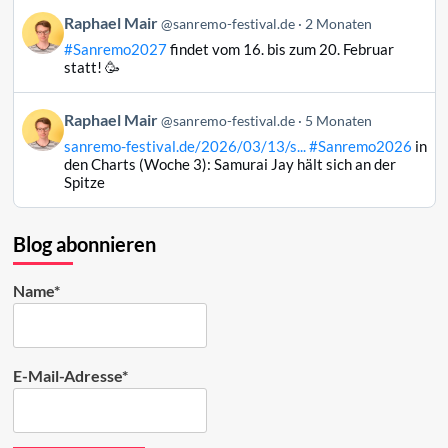
Bluesky
Beitrag
Raphael Mair
@sanremo-festival.de
2 Monaten
ansehen
von
#Sanremo2027
findet vom 16. bis zum 20. Februar
Raphael
statt! 🥳
Mair
auf
Beitrag
Raphael Mair
Bluesky
@sanremo-festival.de
5 Monaten
von
ansehen
sanremo-festival.de/2026/03/13/s...
#Sanremo2026
in
Raphael
den Charts (Woche 3): Samurai Jay hält sich an der
Mair
Spitze
auf
Bluesky
ansehen
Blog abonnieren
Name*
E-Mail-Adresse*