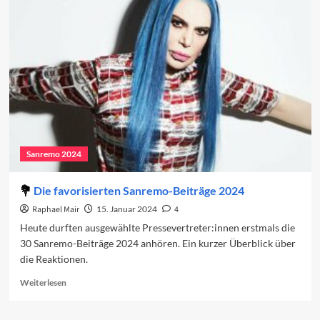
für
das
Sanremo-
Festival
2024
Sanremo 2024
Die favorisierten Sanremo-Beiträge 2024
Raphael Mair
15. Januar 2024
4
Heute durften ausgewählte Pressevertreter:innen erstmals die
30 Sanremo-Beiträge 2024 anhören. Ein kurzer Überblick über
die Reaktionen.
Read
Weiterlesen
more
about