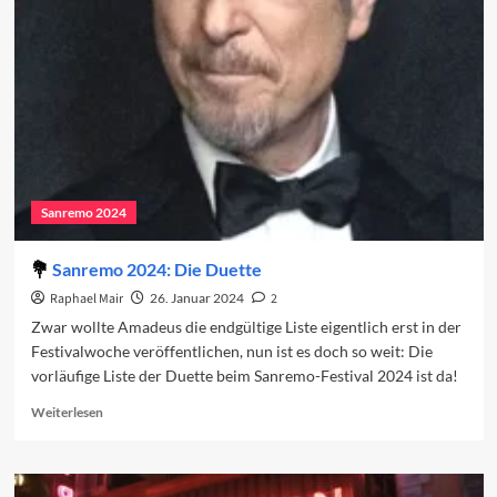
der
Ricchi
e
Poveri
Sanremo 2024
Sanremo 2024: Die Duette
Raphael Mair
26. Januar 2024
2
Zwar wollte Amadeus die endgültige Liste eigentlich erst in der
Festivalwoche veröffentlichen, nun ist es doch so weit: Die
vorläufige Liste der Duette beim Sanremo-Festival 2024 ist da!
Read
Weiterlesen
more
about
Sanremo
2024: