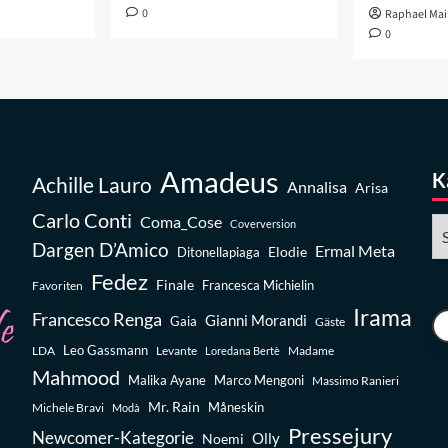
0
Raphael Mai
0
Amadeus
K
Achille Lauro
Annalisa
Arisa
Carlo Conti
Coma_Cose
Ka
Coverversion
Dargen D’Amico
Ermal Meta
Elodie
Ditonellapiaga
Fedez
Finale
Favoriten
Francesca Michielin
Irama
Francesco Renga
Gianni Morandi
Gaia
Gäste
Leo Gassmann
LDA
Levante
Madame
Loredana Bertè
Mahmood
Malika Ayane
Marco Mengoni
Massimo Ranieri
Mr. Rain
Michele Bravi
Måneskin
Modà
Pressejury
Newcomer-Kategorie
Olly
Noemi