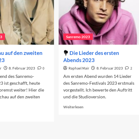
23
Sanremo 2023
u auf den zweiten
Die Lieder des ersten
23
Abends 2023
r
8. Februar 2023
0
Raphael Mair
8. Februar 2023
2
bend des Sanremo-
Am ersten Abend wurden 14 Lieder
3 ist geschafft, heute
des Sanremo-Festivals 2023 erstmals
bremst weiter! Hier die
vorgestellt. Ich bewerte den Auftritt
chau auf den zweiten
und die Studioversion.
Read
Weiterlesen
more
ad
about
re
Die
out
Lieder
rschau
des
f