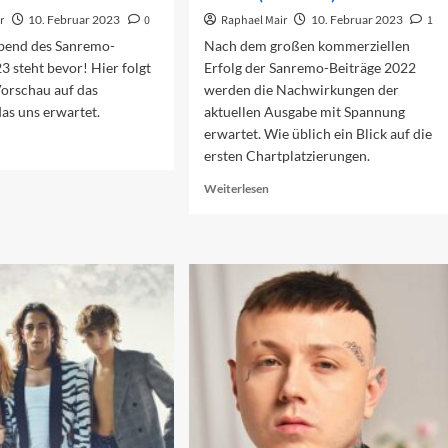
r
10. Februar 2023
0
Raphael Mair
10. Februar 2023
1
Abend des Sanremo-
Nach dem großen kommerziellen
23 steht bevor! Hier folgt
Erfolg der Sanremo-Beiträge 2022
Vorschau auf das
werden die Nachwirkungen der
as uns erwartet.
aktuellen Ausgabe mit Spannung
erwartet. Wie üblich ein Blick auf die
ad
ersten Chartplatzierungen.
re
out
Read
Weiterlesen
rschau
more
f
about
n
Sanremo-
erten
Beiträge
end
in
23
den
Charts
(Woche
1)