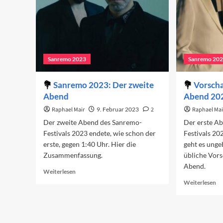
Sanremo 2023
Sanremo 20
Sanremo 2023: Der zweite
Vorscha
Abend
Abend 20
Raphael Mair
9. Februar 2023
2
Raphael Mai
Der zweite Abend des Sanremo-
Der erste A
Festivals 2023 endete, wie schon der
Festivals 202
erste, gegen 1:40 Uhr. Hier die
geht es unge
Zusammenfassung.
übliche Vors
Abend.
Read
Weiterlesen
more
Re
Weiterlesen
about
mo
Sanremo
ab
2023:
Vo
Der
au