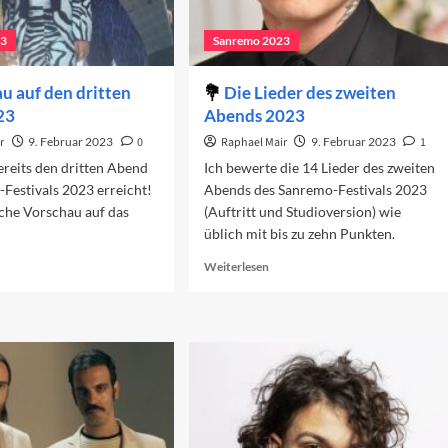
23
Sanremo 2023
u auf den dritten
Die Lieder des zweiten
23
Abends 2023
r
9. Februar 2023
0
Raphael Mair
9. Februar 2023
1
reits den dritten Abend
Ich bewerte die 14 Lieder des zweiten
Festivals 2023 erreicht!
Abends des Sanremo-Festivals 2023
iche Vorschau auf das
(Auftritt und Studioversion) wie
üblich mit bis zu zehn Punkten.
ad
Read
Weiterlesen
re
more
out
about
rschau
Die
f
Lieder
n
des
itten
zweiten
end
Abends
23
2023