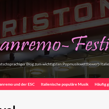
tschsprachiger Blog zum wichtigsten Popmusikwettbewerb Itali
anremo und der ESC
Italienische populäre Musik
Häufig g