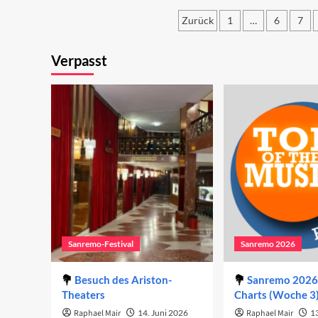
zweite
de
Abend
Zurück
1
…
6
7
zw
Ab
Seitennummer
20
Verpasst
der
Beiträge
Sanremo-Festival
Sanremo 2026
Besuch des Ariston-
Sanremo 2026 
Theaters
Charts (Woche 3
Raphael Mair
14. Juni 2026
Raphael Mair
1