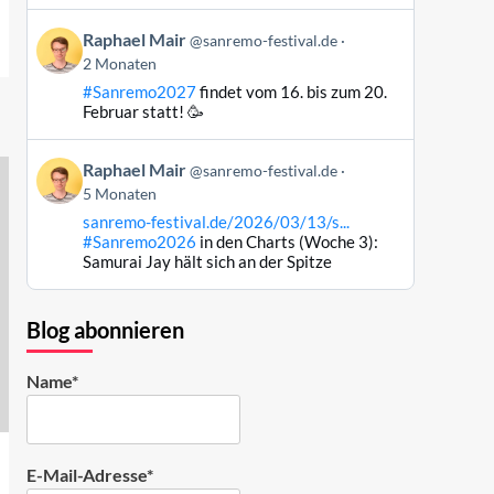
ansehen
Beitrag
Raphael Mair
@sanremo-festival.de
von
2 Monaten
Raphael
#Sanremo2027
findet vom 16. bis zum 20.
Mair
Februar statt! 🥳
auf
Bluesky
Beitrag
ansehen
Raphael Mair
@sanremo-festival.de
von
5 Monaten
Raphael
sanremo-festival.de/2026/03/13/s...
Mair
#Sanremo2026
in den Charts (Woche 3):
auf
Samurai Jay hält sich an der Spitze
Bluesky
ansehen
Blog abonnieren
Name*
E-Mail-Adresse*