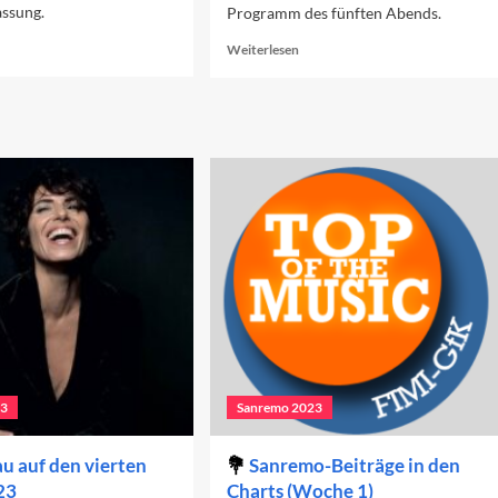
ssung.
Programm des fünften Abends.
ad
Read
Weiterlesen
re
more
out
about
nremo
Vorschau
23:
auf
s
das
nale
Finale
2023
23
Sanremo 2023
u auf den vierten
Sanremo-Beiträge in den
23
Charts (Woche 1)