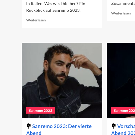
Zusammenfa
in Italien. Was wird bleiben? Ein
Rückblick auf Sanremo 2023.
Re
Weiterlesen
mo
Read
Weiterlesen
ab
more
Sa
about
20
Sanremo
Da
2023:
Fi
Gute
Musik
und
schlechte
Politik
Sanremo 2023
Sanremo 20
Sanremo 2023: Der vierte
Vorscha
Abend
Abend 20