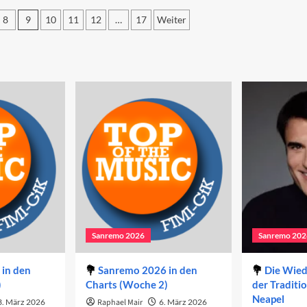
ersten
n
Abends
8
9
10
11
12
…
17
Weiter
eiten
2023
end
ierung
23
Sanremo 2026
Sanremo 202
in den
Sanremo 2026 in den
Die Wie
)
Charts (Woche 2)
der Traditi
Neapel
3. März 2026
Raphael Mair
6. März 2026