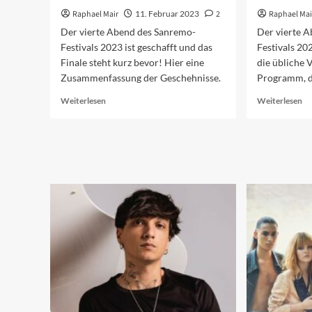
Raphael Mair
11. Februar 2023
2
Raphael Mai
Der vierte Abend des Sanremo-
Der vierte 
Festivals 2023 ist geschafft und das
Festivals 20
Finale steht kurz bevor! Hier eine
die übliche 
Zusammenfassung der Geschehnisse.
Programm, d
Read
Re
Weiterlesen
Weiterlesen
more
mo
about
ab
Sanremo
Vo
2023:
au
Der
de
vierte
vi
Abend
Ab
20