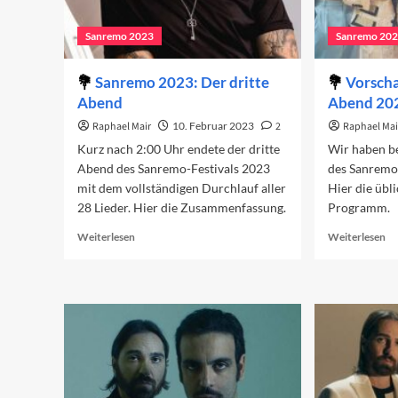
Sanremo 2023
Sanremo 20
Sanremo 2023: Der dritte
Vorscha
Abend
Abend 20
Raphael Mair
10. Februar 2023
2
Raphael Mai
Kurz nach 2:00 Uhr endete der dritte
Wir haben be
Abend des Sanremo-Festivals 2023
des Sanremo-
mit dem vollständigen Durchlauf aller
Hier die übl
28 Lieder. Hier die Zusammenfassung.
Programm.
Read
Re
Weiterlesen
Weiterlesen
more
mo
about
ab
Sanremo
Vo
2023:
au
Der
de
dritte
dr
Abend
Ab
20