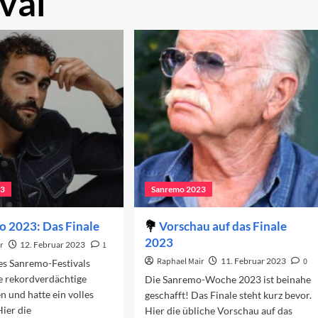
val
23
Sanremo 2023
 2023: Das Finale
Vorschau auf das Finale
2023
r
12. Februar 2023
1
Raphael Mair
11. Februar 2023
0
es Sanremo-Festivals
e rekordverdächtige
Die Sanremo-Woche 2023 ist beinahe
n und hatte ein volles
geschafft! Das Finale steht kurz bevor.
ier die
Hier die übliche Vorschau auf das