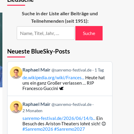
Suche in der Liste aller Beiträge und
Teilnehmenden (seit 1951):
Suche
Neueste BlueSky-Posts
Beitrag
Raphael Mair
@sanremo-festival.de
1 Tag
von
de.wikipedia.org/wiki/Frances...
Heute hat
Raphael
uns ein ganz Großer verlassen … RIP
Mair
Francesco Guccini 🕊️
auf
Bluesky
Beitrag
Raphael Mair
@sanremo-festival.de
ansehen
von
2 Monaten
Raphael
sanremo-festival.de/2026/06/14/b...
Ein
Mair
Besuch des Ariston-Theaters lohnt sich! 😊
auf
#Sanremo2026
#Sanremo2027
Bluesky