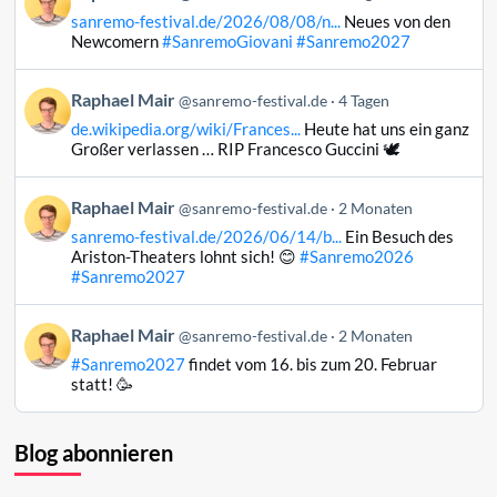
von
sanremo-festival.de/2026/08/08/n...
Neues von den
Raphael
Newcomern
#SanremoGiovani
#Sanremo2027
Mair
auf
Beitrag
Raphael Mair
Bluesky
@sanremo-festival.de
4 Tagen
von
ansehen
de.wikipedia.org/wiki/Frances...
Heute hat uns ein ganz
Raphael
Großer verlassen … RIP Francesco Guccini 🕊️
Mair
auf
Beitrag
Raphael Mair
Bluesky
@sanremo-festival.de
2 Monaten
von
ansehen
sanremo-festival.de/2026/06/14/b...
Ein Besuch des
Raphael
Ariston-Theaters lohnt sich! 😊
#Sanremo2026
Mair
#Sanremo2027
auf
Bluesky
Beitrag
Raphael Mair
@sanremo-festival.de
2 Monaten
ansehen
von
#Sanremo2027
findet vom 16. bis zum 20. Februar
Raphael
statt! 🥳
Mair
auf
Bluesky
Blog abonnieren
ansehen