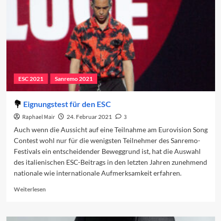
ESC 2021
Sanremo 2021
Eignungstest für den ESC
Raphael Mair
24. Februar 2021
3
Auch wenn die Aussicht auf eine Teilnahme am Eurovision Song
Contest wohl nur für die wenigsten Teilnehmer des Sanremo-
Festivals ein entscheidender Beweggrund ist, hat die Auswahl
des italienischen ESC-Beitrags in den letzten Jahren zunehmend
nationale wie internationale Aufmerksamkeit erfahren.
Read
Weiterlesen
more
about
Eignungstest