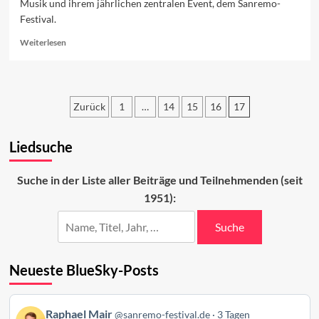
Musik und ihrem jährlichen zentralen Event, dem Sanremo-
Festival.
Read
Weiterlesen
more
about
Warum
dieser
Zurück
1
…
14
15
16
17
Blog?
Seitennummerierung
Liedsuche
der
Beiträge
Suche in der Liste aller Beiträge und Teilnehmenden (seit
1951):
Suche
Neueste BlueSky-Posts
Beitrag
Raphael Mair
@sanremo-festival.de
3 Tagen