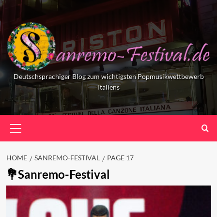
Skip
to
content
Deutschsprachiger Blog zum wichtigsten Popmusikwettbewerb
Italiens
Primary
Menu
HOME
SANREMO-FESTIVAL
PAGE 17
Sanremo-Festival