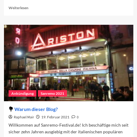
Read
Weiterlesen
more
about
Die
favorisierten
Beiträge
2021
Ankündigung
Sanremo 2021
Warum dieser Blog?
Raphael Mair
19. Februar 2021
0
Willkommen auf Sanremo-Festival.de! Ich beschäftige mich seit
sicher zehn Jahren ausgiebig mit der italienischen populären