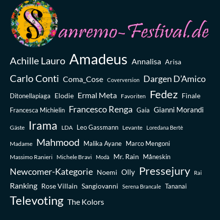
Amadeus
Achille Lauro
Annalisa
Arisa
Carlo Conti
Dargen D’Amico
Coma_Cose
Coverversion
Fedez
Ermal Meta
Elodie
Finale
Ditonellapiaga
Favoriten
Francesco Renga
Gianni Morandi
Francesca Michielin
Gaia
Irama
Leo Gassmann
Gäste
LDA
Levante
Loredana Bertè
Mahmood
Madame
Malika Ayane
Marco Mengoni
Mr. Rain
Massimo Ranieri
Michele Bravi
Måneskin
Modà
Pressejury
Newcomer-Kategorie
Olly
Noemi
Rai
Ranking
Rose Villain
Sangiovanni
Tananai
Serena Brancale
Televoting
The Kolors