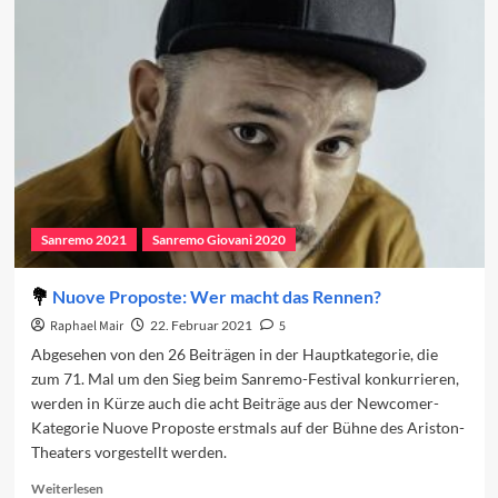
für
den
ESC
Sanremo 2021
Sanremo Giovani 2020
Nuove Proposte: Wer macht das Rennen?
Raphael Mair
22. Februar 2021
5
Abgesehen von den 26 Beiträgen in der Hauptkategorie, die
zum 71. Mal um den Sieg beim Sanremo-Festival konkurrieren,
werden in Kürze auch die acht Beiträge aus der Newcomer-
Kategorie Nuove Proposte erstmals auf der Bühne des Ariston-
Theaters vorgestellt werden.
Read
Weiterlesen