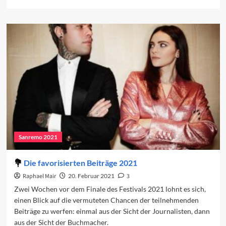
more
about
Nuove
Proposte:
Wer
macht
das
Rennen?
Sanremo 2021
Die favorisierten Beiträge 2021
Raphael Mair
20. Februar 2021
3
Zwei Wochen vor dem Finale des Festivals 2021 lohnt es sich,
einen Blick auf die vermuteten Chancen der teilnehmenden
Beiträge zu werfen: einmal aus der Sicht der Journalisten, dann
aus der Sicht der Buchmacher.