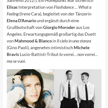
Sanremo 2012
!). Ein Höhepunkt war sicherlich
Elisas
Interpretation von
Flashdance … What a
Feeling
(Irene Cara), begleitet von der Tänzerin
Elena D’Amario
und ergänzt durch eine
Grußbotschaft von
Giorgio Moroder
aus Los
Angeles. Erwartungsgemäß großartig das Duett
von
Mahmood & Blanco
in
Il cielo in una stanza
(Gino Paoli), angenehm intimistisch
Michele
Bravis
Lucio-Battisti-Tribut
Io vorrei… non vorrei…
ma se vuoi
.