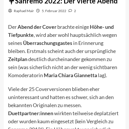
Sanremo 2022: Der vierte Abend
Raphael Mair
5. Februar 2022
2
Der
Abend der Cover
brachte einige
Höhe- und
Tiefpunkte
, wird aber wohl hauptsächlich wegen
seines
Überraschungsgastes
in Erinnerung
bleiben. Erstmals scheint auch der ursprüngliche
Zeitplan
deutlich durcheinander gekommen zu
sein (was sicherlich nicht an der wenig sichtbaren
Komoderatorin
Maria Chiara Giannetta
lag).
Viele der
25 Coverversionen
blieben eher
uninteressant und hatten es schwer, sich an den
bekannten Originalen zu messen.
Duettpartner:innen
wirkten teilweise deplatziert
oder wurden kaum eingesetzt (kein Vergleich zu