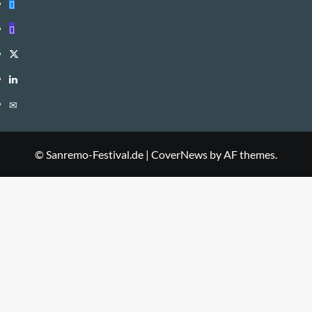
Bluesky
Mastodon
Twitter
LinkedIn
E-
Mail
© Sanremo-Festival.de
|
CoverNews
by AF themes.