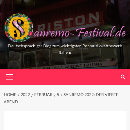
Skip
to
content
Deutschsprachiger Blog zum wichtigsten Popmusikwettbewerb
Italiens
Primary
Menu
HOME
2022
FEBRUAR
5
SANREMO 2022: DER VIERTE
ABEND