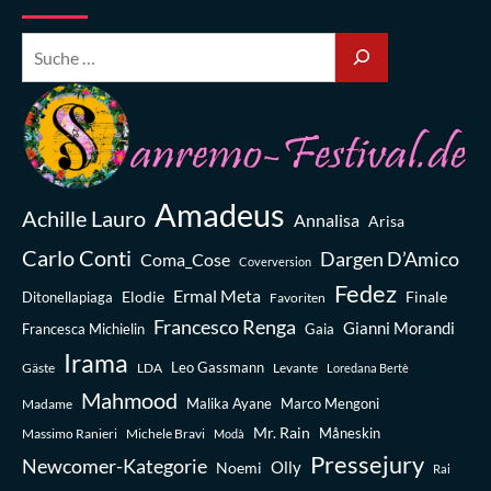
Amadeus
Achille Lauro
Annalisa
Arisa
Carlo Conti
Dargen D’Amico
Coma_Cose
Coverversion
Fedez
Ermal Meta
Elodie
Finale
Ditonellapiaga
Favoriten
Francesco Renga
Gianni Morandi
Francesca Michielin
Gaia
Irama
Leo Gassmann
Gäste
LDA
Levante
Loredana Bertè
Mahmood
Madame
Malika Ayane
Marco Mengoni
Mr. Rain
Massimo Ranieri
Michele Bravi
Måneskin
Modà
Pressejury
Newcomer-Kategorie
Olly
Noemi
Rai