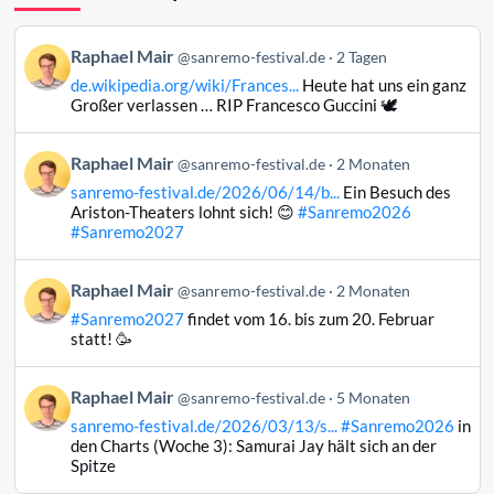
Beitrag
Raphael Mair
@sanremo-festival.de
2 Tagen
von
de.wikipedia.org/wiki/Frances...
Heute hat uns ein ganz
Raphael
Großer verlassen … RIP Francesco Guccini 🕊️
Mair
auf
Beitrag
Raphael Mair
Bluesky
@sanremo-festival.de
2 Monaten
von
ansehen
sanremo-festival.de/2026/06/14/b...
Ein Besuch des
Raphael
Ariston-Theaters lohnt sich! 😊
#Sanremo2026
Mair
#Sanremo2027
auf
Bluesky
Beitrag
Raphael Mair
@sanremo-festival.de
2 Monaten
ansehen
von
#Sanremo2027
findet vom 16. bis zum 20. Februar
Raphael
statt! 🥳
Mair
auf
Beitrag
Raphael Mair
Bluesky
@sanremo-festival.de
5 Monaten
von
ansehen
sanremo-festival.de/2026/03/13/s...
#Sanremo2026
in
Raphael
den Charts (Woche 3): Samurai Jay hält sich an der
Mair
Spitze
auf