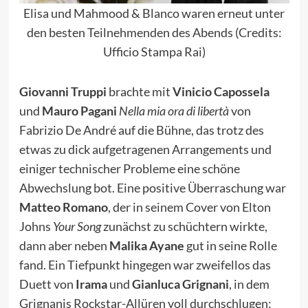
Elisa und Mahmood & Blanco waren erneut unter
den besten Teilnehmenden des Abends (Credits:
Ufficio Stampa Rai)
Giovanni Truppi
brachte mit
Vinicio Capossela
und
Mauro Pagani
Nella mia ora di libertà
von
Fabrizio De André auf die Bühne, das trotz des
etwas zu dick aufgetragenen Arrangements und
einiger technischer Probleme eine schöne
Abwechslung bot. Eine positive Überraschung war
Matteo Romano
, der in seinem Cover von Elton
Johns
Your Song
zunächst zu schüchtern wirkte,
dann aber neben
Malika Ayane
gut in seine Rolle
fand. Ein Tiefpunkt hingegen war zweifellos das
Duett von
Irama
und
Gianluca Grignani
, in dem
Grignanis Rockstar-Allüren voll durchschlugen;