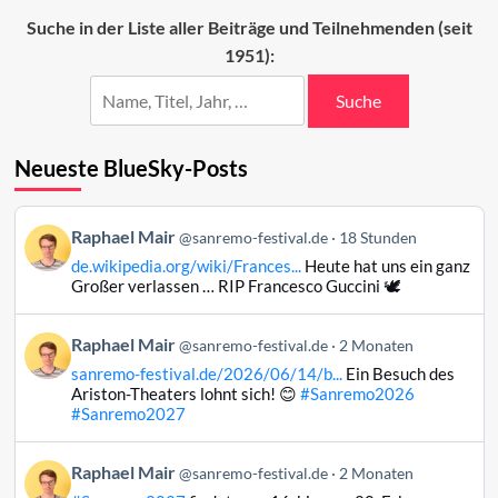
des
Suche in der Liste aller Beiträge und Teilnehmenden (seit
ESC
1951):
2022
Suche
Neueste BlueSky-Posts
Beitrag
Raphael Mair
@sanremo-festival.de
18 Stunden
von
de.wikipedia.org/wiki/Frances...
Heute hat uns ein ganz
Raphael
Großer verlassen … RIP Francesco Guccini 🕊️
Mair
auf
Beitrag
Raphael Mair
Bluesky
@sanremo-festival.de
2 Monaten
von
ansehen
sanremo-festival.de/2026/06/14/b...
Ein Besuch des
Raphael
Ariston-Theaters lohnt sich! 😊
#Sanremo2026
Mair
#Sanremo2027
auf
Bluesky
Beitrag
Raphael Mair
@sanremo-festival.de
2 Monaten
ansehen
von