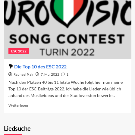
steckt
im
Song
Contest
2022?
ESC 2022
Die Top 10 des ESC 2022
Raphael Mair
7. Mai 2022
1
Nach den Plätzen 40 bis 11 letzte Woche folgt hier nun meine
Top 10 der ESC-Beiträge 2022. Ich habe die Lieder wie üblich
anhand des Musikvideos und der Studioversion bewertet.
Read
Weiterlesen
more
about
Die
Liedsuche
Top
10