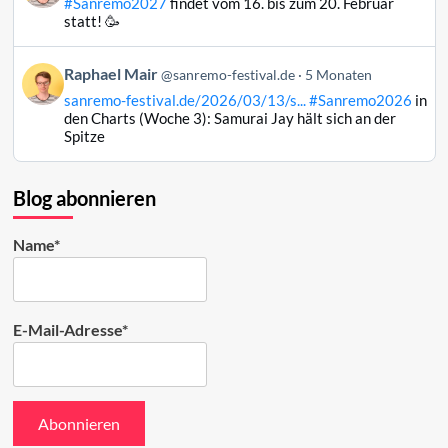
#Sanremo2027
findet vom 16. bis zum 20. Februar
Raphael
statt! 🥳
Mair
auf
Beitrag
Raphael Mair
Bluesky
@sanremo-festival.de
5 Monaten
von
ansehen
sanremo-festival.de/2026/03/13/s...
#Sanremo2026
in
Raphael
den Charts (Woche 3): Samurai Jay hält sich an der
Mair
Spitze
auf
Bluesky
ansehen
Blog abonnieren
Name*
E-Mail-Adresse*