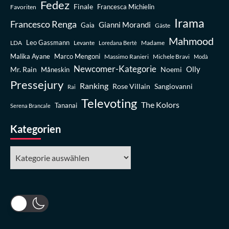
Fedez
Finale
Favoriten
Francesca Michielin
Irama
Francesco Renga
Gianni Morandi
Gaia
Gäste
Mahmood
Leo Gassmann
LDA
Levante
Madame
Loredana Bertè
Malika Ayane
Marco Mengoni
Massimo Ranieri
Michele Bravi
Modà
Newcomer-Kategorie
Olly
Mr. Rain
Noemi
Måneskin
Pressejury
Ranking
Rose Villain
Sangiovanni
Rai
Televoting
The Kolors
Tananai
Serena Brancale
Kategorien
Kategorien