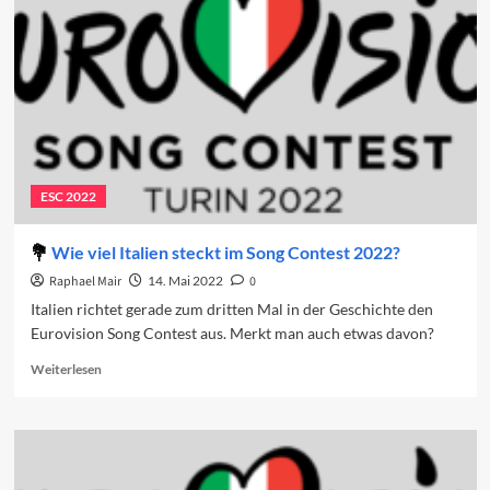
ESC 2022
Wie viel Italien steckt im Song Contest 2022?
Raphael Mair
14. Mai 2022
0
Italien richtet gerade zum dritten Mal in der Geschichte den
Eurovision Song Contest aus. Merkt man auch etwas davon?
Read
Weiterlesen
more
about
Wie
viel
Italien