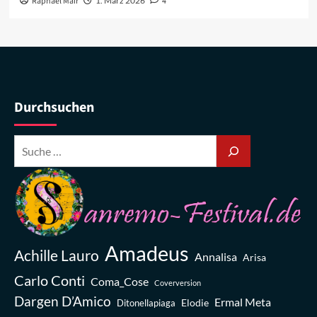
Raphael Mair
1. März 2026
4
Durchsuchen
Amadeus
Achille Lauro
Annalisa
Arisa
Carlo Conti
Coma_Cose
Coverversion
Dargen D’Amico
Ermal Meta
Elodie
Ditonellapiaga