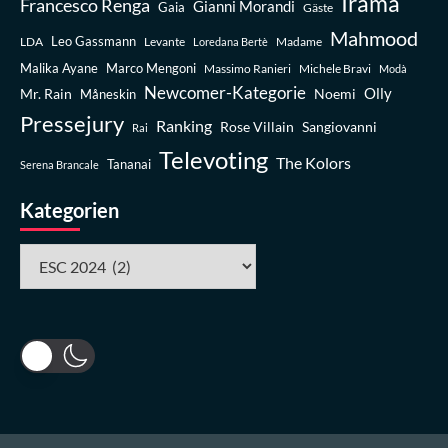
Irama
Francesco Renga
Gianni Morandi
Gaia
Gäste
Mahmood
Leo Gassmann
LDA
Levante
Madame
Loredana Bertè
Malika Ayane
Marco Mengoni
Massimo Ranieri
Michele Bravi
Modà
Newcomer-Kategorie
Olly
Mr. Rain
Noemi
Måneskin
Pressejury
Ranking
Rose Villain
Sangiovanni
Rai
Televoting
The Kolors
Tananai
Serena Brancale
Kategorien
Kategorien