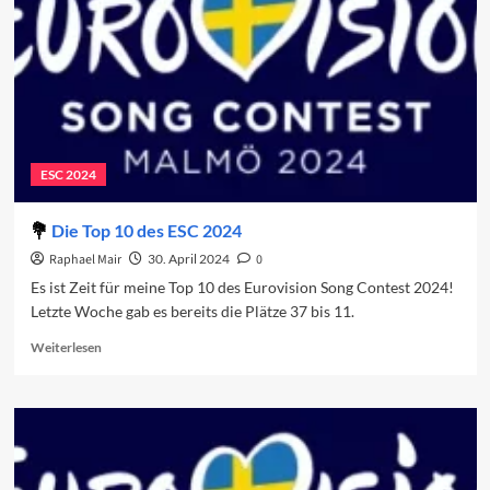
ESC 2024
Die Top 10 des ESC 2024
Raphael Mair
30. April 2024
0
Es ist Zeit für meine Top 10 des Eurovision Song Contest 2024!
Letzte Woche gab es bereits die Plätze 37 bis 11.
Read
Weiterlesen
more
about
Die
Top
10
des
ESC