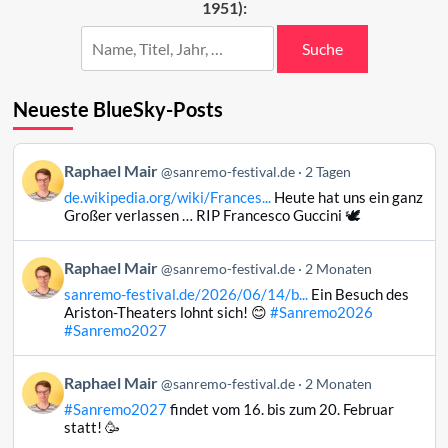
1951):
(37–
11)
Suche
Neueste BlueSky-Posts
Beitrag
Raphael Mair
@sanremo-festival.de
2 Tagen
von
de.wikipedia.org/wiki/Frances...
Heute hat uns ein ganz
Raphael
Großer verlassen … RIP Francesco Guccini 🕊️
Mair
auf
Beitrag
Raphael Mair
Bluesky
@sanremo-festival.de
2 Monaten
von
ansehen
sanremo-festival.de/2026/06/14/b...
Ein Besuch des
Raphael
Ariston-Theaters lohnt sich! 😊
#Sanremo2026
Mair
#Sanremo2027
auf
Bluesky
Beitrag
Raphael Mair
@sanremo-festival.de
2 Monaten
ansehen
von
#Sanremo2027
findet vom 16. bis zum 20. Februar
Raphael
statt! 🥳
Mair