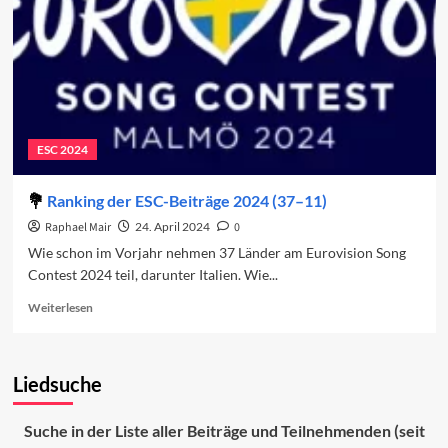
2024
ESC 2024
Ranking der ESC-Beiträge 2024 (37–11)
Raphael Mair
24. April 2024
0
Wie schon im Vorjahr nehmen 37 Länder am Eurovision Song
Contest 2024 teil, darunter Italien. Wie...
Read
Weiterlesen
more
about
Ranking
Liedsuche
der
ESC-
Beiträge
Suche in der Liste aller Beiträge und Teilnehmenden (seit
2024