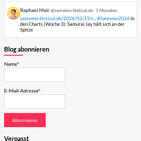
auf
Beitrag
Raphael Mair
Bluesky
@sanremo-festival.de
5 Monaten
von
ansehen
sanremo-festival.de/2026/03/13/s...
#Sanremo2026
in
Raphael
den Charts (Woche 3): Samurai Jay hält sich an der
Mair
Spitze
auf
Bluesky
ansehen
Blog abonnieren
Name*
E-Mail-Adresse*
Verpasst