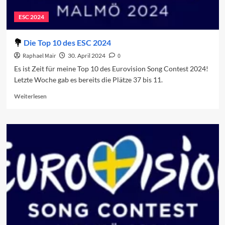
ESC 2024
Die Top 10 des ESC 2024
Raphael Mair
30. April 2024
0
Es ist Zeit für meine Top 10 des Eurovision Song Contest 2024!
Letzte Woche gab es bereits die Plätze 37 bis 11.
Read
Weiterlesen
more
about
Die
Top
10
des
ESC
2024