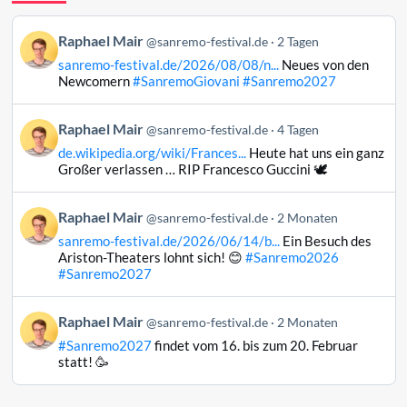
Beitrag
Raphael Mair
@sanremo-festival.de
2 Tagen
von
sanremo-festival.de/2026/08/08/n...
Neues von den
Raphael
Newcomern
#SanremoGiovani
#Sanremo2027
Mair
auf
Beitrag
Raphael Mair
Bluesky
@sanremo-festival.de
4 Tagen
von
ansehen
de.wikipedia.org/wiki/Frances...
Heute hat uns ein ganz
Raphael
Großer verlassen … RIP Francesco Guccini 🕊️
Mair
auf
Beitrag
Raphael Mair
Bluesky
@sanremo-festival.de
2 Monaten
von
ansehen
sanremo-festival.de/2026/06/14/b...
Ein Besuch des
Raphael
Ariston-Theaters lohnt sich! 😊
#Sanremo2026
Mair
#Sanremo2027
auf
Bluesky
Beitrag
Raphael Mair
@sanremo-festival.de
2 Monaten
ansehen
von
#Sanremo2027
findet vom 16. bis zum 20. Februar
Raphael
statt! 🥳
Mair
auf