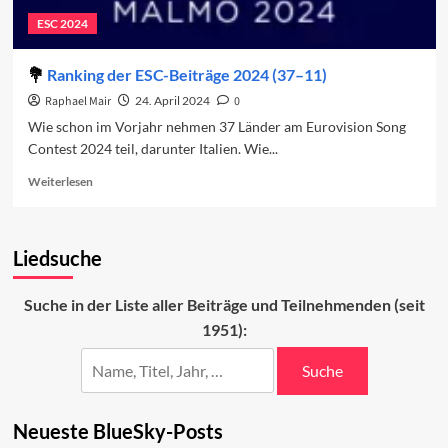
ESC 2024
Ranking der ESC-Beiträge 2024 (37–11)
Raphael Mair
24. April 2024
0
Wie schon im Vorjahr nehmen 37 Länder am Eurovision Song
Contest 2024 teil, darunter Italien. Wie...
Read
Weiterlesen
more
about
Ranking
Liedsuche
der
ESC-
Beiträge
Suche in der Liste aller Beiträge und Teilnehmenden (seit
2024
1951):
(37–
11)
Suche
Neueste BlueSky-Posts