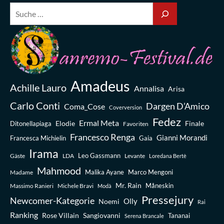
Amadeus
Achille Lauro
Annalisa
Arisa
Carlo Conti
Dargen D’Amico
Coma_Cose
Coverversion
Fedez
Ermal Meta
Elodie
Finale
Ditonellapiaga
Favoriten
Francesco Renga
Gianni Morandi
Francesca Michielin
Gaia
Irama
Leo Gassmann
Gäste
LDA
Levante
Loredana Bertè
Mahmood
Madame
Malika Ayane
Marco Mengoni
Mr. Rain
Massimo Ranieri
Michele Bravi
Måneskin
Modà
Pressejury
Newcomer-Kategorie
Olly
Noemi
Rai
Ranking
Rose Villain
Sangiovanni
Tananai
Serena Brancale