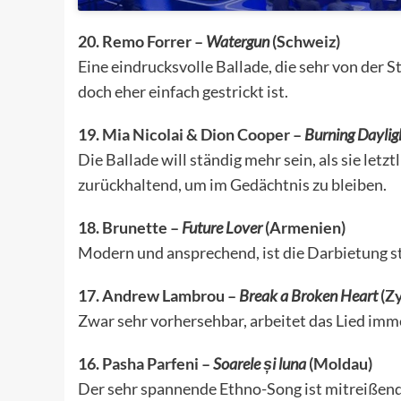
20. Remo Forrer –
Watergun
(Schweiz)
Eine eindrucksvolle Ballade, die sehr von der 
doch eher einfach gestrickt ist.
19. Mia Nicolai & Dion Cooper –
Burning Daylig
Die Ballade will ständig mehr sein, als sie letzt
zurückhaltend, um im Gedächtnis zu bleiben.
18. Brunette –
Future Lover
(Armenien)
Modern und ansprechend, ist die Darbietung s
17. Andrew Lambrou –
Break a Broken Heart
(Z
Zwar sehr vorhersehbar, arbeitet das Lied imm
16. Pasha Parfeni –
Soarele și luna
(Moldau)
Der sehr spannende Ethno-Song ist mitreißend