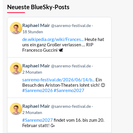
Neueste BlueSky-Posts
Beitrag
Raphael Mair
@sanremo-festival.de
von
18 Stunden
Raphael
de.wikipedia.org/wiki/Frances...
Heute hat
Mair
uns ein ganz Großer verlassen … RIP
auf
Francesco Guccini 🕊️
Bluesky
ansehen
Beitrag
Raphael Mair
@sanremo-festival.de
von
2 Monaten
Raphael
sanremo-festival.de/2026/06/14/b...
Ein
Mair
Besuch des Ariston-Theaters lohnt sich! 😊
auf
#Sanremo2026
#Sanremo2027
Bluesky
ansehen
Beitrag
Raphael Mair
@sanremo-festival.de
von
2 Monaten
Raphael
#Sanremo2027
findet vom 16. bis zum 20.
Mair
Februar statt! 🥳
auf