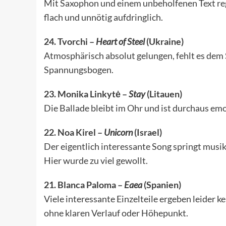
Mit Saxophon und einem unbeholfenen Text reg
flach und unnötig aufdringlich.
24. Tvorchi –
Heart of Steel
(Ukraine)
Atmosphärisch absolut gelungen, fehlt es dem 
Spannungsbogen.
23. Monika Linkytė –
Stay
(Litauen)
Die Ballade bleibt im Ohr und ist durchaus emot
22. Noa Kirel –
Unicorn
(Israel)
Der eigentlich interessante Song springt musik
Hier wurde zu viel gewollt.
21. Blanca Paloma –
Eaea
(Spanien)
Viele interessante Einzelteile ergeben leider k
ohne klaren Verlauf oder Höhepunkt.