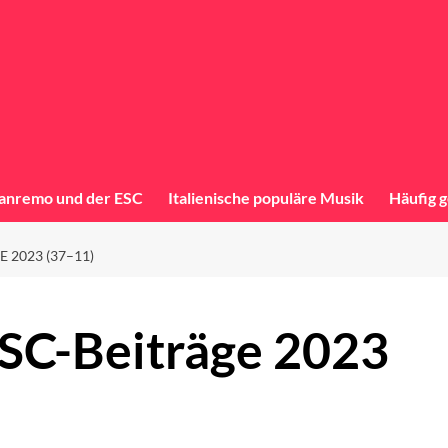
anremo und der ESC
Italienische populäre Musik
Häufig g
 2023 (37–11)
ESC-Beiträge 2023