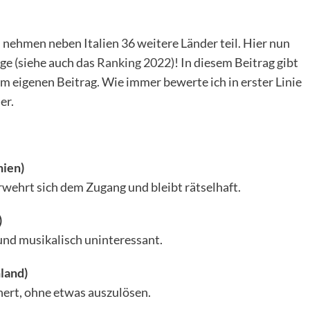
 nehmen neben Italien 36 weitere Länder teil. Hier nun
ge (siehe auch das
Ranking 2022
)! In diesem Beitrag gibt
nem eigenen Beitrag. Wie immer bewerte ich in erster Linie
er.
ien)
erwehrt sich dem Zugang und bleibt rätselhaft.
)
und musikalisch uninteressant.
land)
chert, ohne etwas auszulösen.