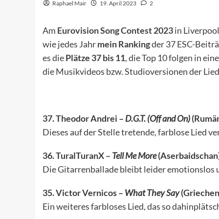
Raphael Mair
19. April 2023
2
Am
Eurovision Song Contest 2023
in Liverpool
wie jedes Jahr
mein Ranking
der 37 ESC-Beiträ
es die
Plätze 37 bis 11
, die Top 10 folgen in ei
die Musikvideos bzw. Studioversionen der Lied
37. Theodor Andrei –
D.G.T. (Off and On)
(Rumän
Dieses auf der Stelle tretende, farblose Lied v
36. TuralTuranX –
Tell Me More
(Aserbaidschan
Die Gitarrenballade bleibt leider emotionslos 
35. Victor Vernicos –
What They Say
(Griechen
Ein weiteres farbloses Lied, das so dahinpläts