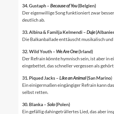
34. Gustaph –
Because of You
(Belgien)
Der eigenwillige Song funktioniert zwar besser,
deutlich ab.
33. Albina & Familja Kelmendi –
Duje
(Albanie
Die Balkanballade enttäuscht musikalisch und is
32. Wild Youth –
We Are One
(Irland)
Der Refrain könnte hymnisch sein, ist aber in
eingebettet, das schneller vergessen als gehört 
31. Piqued Jacks –
Like an Animal
(San Marino
)
Ein einigermaßen eingängiger Refrain kann das t
selbst retten.
30. Blanka –
Solo
(Polen)
Ein gefällig dahingeträllertes Lied, das aber i