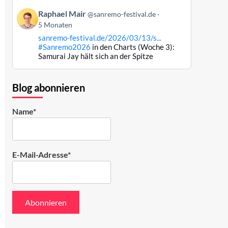
Bluesky
Beitrag
ansehen
Raphael Mair
@sanremo-festival.de
von
5 Monaten
Raphael
sanremo-festival.de/2026/03/13/s...
Mair
#Sanremo2026
in den Charts (Woche 3):
auf
Samurai Jay hält sich an der Spitze
Bluesky
ansehen
Blog abonnieren
Name*
E-Mail-Adresse*