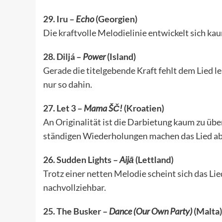
29. Iru –
Echo
(Georgien)
Die kraftvolle Melodielinie entwickelt sich kau
28. Diljá –
Power
(Island)
Gerade die titelgebende Kraft fehlt dem Lied le
nur so dahin.
27. Let 3 –
Mama ŠČ!
(Kroatien)
An Originalität ist die Darbietung kaum zu über
ständigen Wiederholungen machen das Lied abe
26. Sudden Lights –
Aijā
(Lettland)
Trotz einer netten Melodie scheint sich das Li
nachvollziehbar.
25. The Busker –
Dance (Our Own Party)
(Malta)