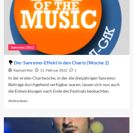
Sanremo 2022
Der Sanremo-Effekt in den Charts (Woche 2)
Raphael Mair
11. Februar 2022
2
In der ersten Chartwoche, in der die diesjährigen Sanremo-
Beiträge durchgehend verfügbar waren, lassen sich nun auch
die Entwicklungen nach Ende des Festivals beobachten.
Read
Weiterlesen
more
about
Der
Sanremo-
Effekt