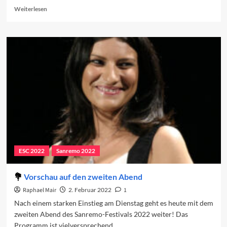
Read
Weiterlesen
more
about
Die
Lieder
des
zweiten
Abends
ESC 2022
Sanremo 2022
Vorschau auf den zweiten Abend
Raphael Mair
2. Februar 2022
1
Nach einem starken Einstieg am Dienstag geht es heute mit dem
zweiten Abend des Sanremo-Festivals 2022 weiter! Das
Programm ist vielversprechend.