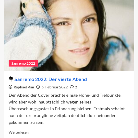
das
Finale
Sanremo 2022
Sanremo 2022: Der vierte Abend
Raphael Mair
5. Februar 2022
2
Der Abend der Cover brachte einige Höhe- und Tiefpunkte,
wird aber wohl hauptsächlich wegen seines
Überraschungsgastes in Erinnerung bleiben. Erstmals scheint
auch der ursprüngliche Zeitplan deutlich durcheinander
gekommen zu sein.
Read
Weiterlesen
more