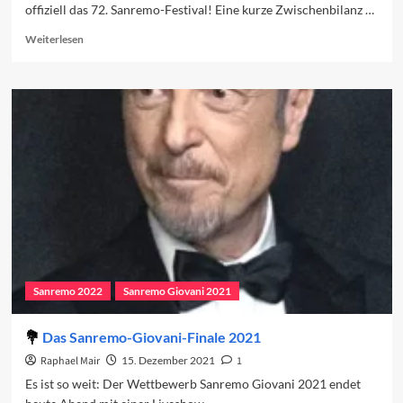
offiziell das 72. Sanremo-Festival! Eine kurze Zwischenbilanz …
Read
Weiterlesen
more
about
Ein
Monat
bis
Sanremo
2022
Sanremo 2022
Sanremo Giovani 2021
Das Sanremo-Giovani-Finale 2021
Raphael Mair
15. Dezember 2021
1
Es ist so weit: Der Wettbewerb Sanremo Giovani 2021 endet