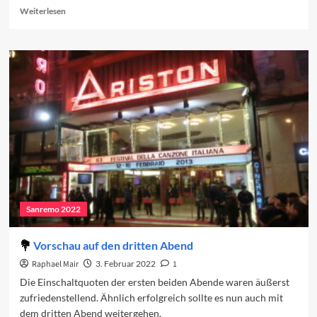
Read
Weiterlesen
more
about
Vorschau
auf
den
vierten
Abend
Sanremo 2022
Vorschau auf den dritten Abend
Raphael Mair
3. Februar 2022
1
Die Einschaltquoten der ersten beiden Abende waren äußerst
zufriedenstellend. Ähnlich erfolgreich sollte es nun auch mit
dem dritten Abend weitergehen.