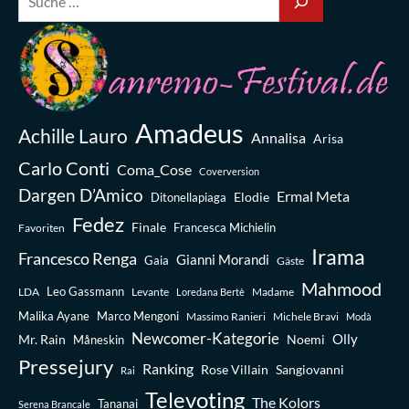
Amadeus
Achille Lauro
Annalisa
Arisa
Carlo Conti
Coma_Cose
Coverversion
Dargen D’Amico
Ermal Meta
Elodie
Ditonellapiaga
Fedez
Finale
Favoriten
Francesca Michielin
Irama
Francesco Renga
Gianni Morandi
Gaia
Gäste
Mahmood
Leo Gassmann
LDA
Levante
Madame
Loredana Bertè
Malika Ayane
Marco Mengoni
Massimo Ranieri
Michele Bravi
Modà
Newcomer-Kategorie
Olly
Mr. Rain
Noemi
Måneskin
Pressejury
Ranking
Rose Villain
Sangiovanni
Rai
Televoting
The Kolors
Tananai
Serena Brancale