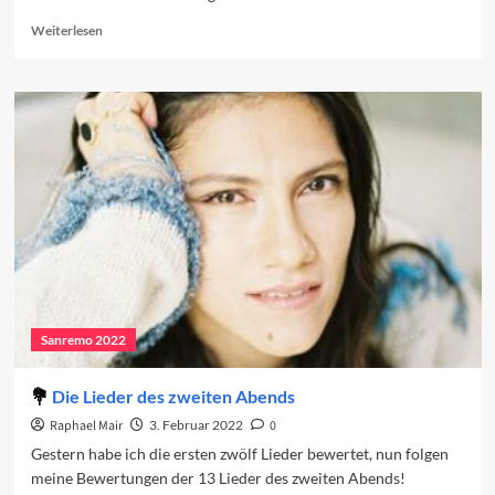
Read
Weiterlesen
more
about
Vorschau
auf
den
dritten
Abend
Sanremo 2022
Die Lieder des zweiten Abends
Raphael Mair
3. Februar 2022
0
Gestern habe ich die ersten zwölf Lieder bewertet, nun folgen
meine Bewertungen der 13 Lieder des zweiten Abends!