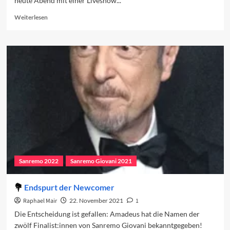
heute Abend mit einer Liveshow...
Read
Weiterlesen
more
about
Das
Sanremo-
Giovani-
Finale
2021
Sanremo 2022
Sanremo Giovani 2021
Endspurt der Newcomer
Raphael Mair
22. November 2021
1
Die Entscheidung ist gefallen: Amadeus hat die Namen der
zwölf Finalist:innen von Sanremo Giovani bekanntgegeben!