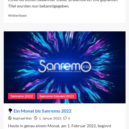
Titel wurden nun bekanntgegeben.
Read
Weiterlesen
more
about
Die
Coverversionen
2022
Sanremo 2022
Sanremo Giovani 2021
Ein Monat bis Sanremo 2022
Raphael Mair
1. Januar 2022
0
Heute in genau einem Monat, am 1. Februar 2022, beginnt