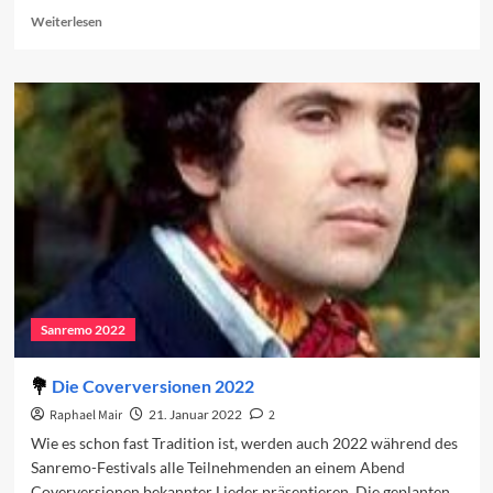
Read
Weiterlesen
more
about
Sanremo
2022:
Große
und
kleine
Chancen
Sanremo 2022
Die Coverversionen 2022
Raphael Mair
21. Januar 2022
2
Wie es schon fast Tradition ist, werden auch 2022 während des
Sanremo-Festivals alle Teilnehmenden an einem Abend
Coverversionen bekannter Lieder präsentieren. Die geplanten