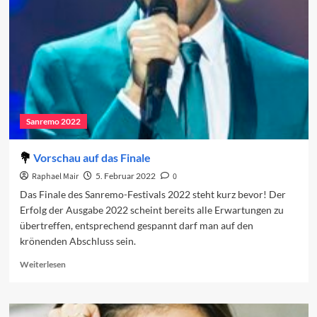
in
den
Charts
(Woche
2)
Sanremo 2022
Vorschau auf das Finale
Raphael Mair
5. Februar 2022
0
Das Finale des Sanremo-Festivals 2022 steht kurz bevor! Der
Erfolg der Ausgabe 2022 scheint bereits alle Erwartungen zu
übertreffen, entsprechend gespannt darf man auf den
krönenden Abschluss sein.
Read
Weiterlesen
more
about
Vorschau
auf