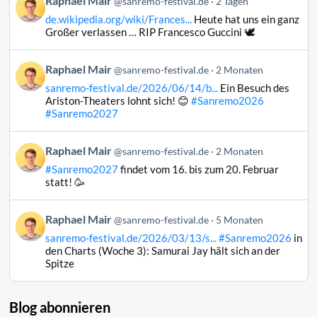
Raphael Mair
@sanremo-festival.de
2 Tagen
von
de.wikipedia.org/wiki/Frances...
Heute hat uns ein ganz
Raphael
Großer verlassen … RIP Francesco Guccini 🕊️
Mair
auf
Beitrag
Raphael Mair
Bluesky
@sanremo-festival.de
2 Monaten
von
ansehen
sanremo-festival.de/2026/06/14/b...
Ein Besuch des
Raphael
Ariston-Theaters lohnt sich! 😊
#Sanremo2026
Mair
#Sanremo2027
auf
Bluesky
Beitrag
Raphael Mair
@sanremo-festival.de
2 Monaten
ansehen
von
#Sanremo2027
findet vom 16. bis zum 20. Februar
Raphael
statt! 🥳
Mair
auf
Beitrag
Raphael Mair
Bluesky
@sanremo-festival.de
5 Monaten
von
ansehen
sanremo-festival.de/2026/03/13/s...
#Sanremo2026
in
Raphael
den Charts (Woche 3): Samurai Jay hält sich an der
Mair
Spitze
auf
Bluesky
ansehen
Blog abonnieren