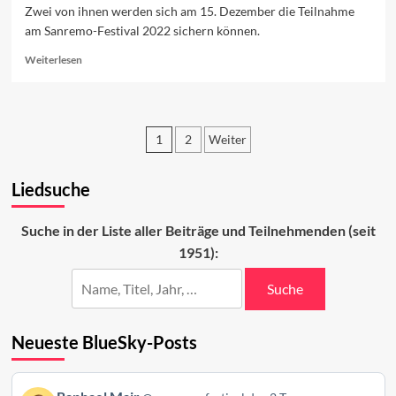
Zwei von ihnen werden sich am 15. Dezember die Teilnahme
am Sanremo-Festival 2022 sichern können.
Read
Weiterlesen
more
about
Endspurt
der
1
2
Weiter
Newcomer
Seitennummerierung
Liedsuche
der
Beiträge
Suche in der Liste aller Beiträge und Teilnehmenden (seit
1951):
Suche
Neueste BlueSky-Posts
Beitrag