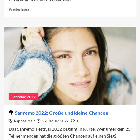
Read
Weiterlesen
more
about
Vorschau
auf
den
zweiten
Abend
Sanremo 2022
Sanremo 2022: Große und kleine Chancen
Raphael Mair
22. Januar 2022
3
Das Sanremo-Festival 2022 beginnt in Kürze. Wer unter den 25
Teilnehmenden hat die größten Chancen auf einen Sieg?