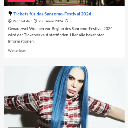
Tickets für das Sanremo-Festival 2024
Raphael Mair
20. Januar 2024
0
Genau zwei Wochen vor Beginn des Sanremo-Festival 2024
wird der Ticketverkauf stattfinden. Hier alle bekannten
Informationen.
Read
Weiterlesen
more
about
Tickets
für
das
Sanremo-
Festival
2024