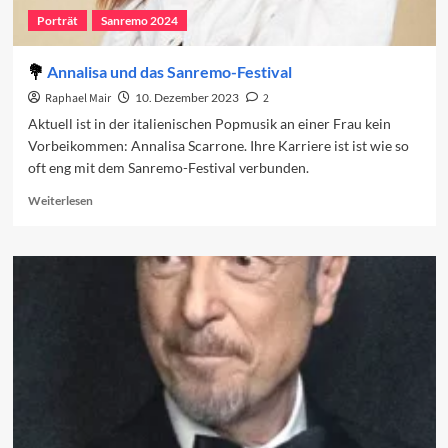
Porträt
Sanremo 2024
Annalisa und das Sanremo-Festival
Raphael Mair
10. Dezember 2023
2
Aktuell ist in der italienischen Popmusik an einer Frau kein
Vorbeikommen: Annalisa Scarrone. Ihre Karriere ist ist wie so
oft eng mit dem Sanremo-Festival verbunden.
Read
Weiterlesen
more
about
Annalisa
und
das
Sanremo-
Festival