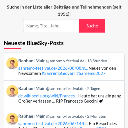
Suche in der Liste aller Beiträge und Teilnehmenden (seit
1951):
Suche
Neueste BlueSky-Posts
Beitrag
Raphael Mair
@sanremo-festival.de
13 Stunden
von
sanremo-festival.de/2026/08/08/n...
Neues von den
Raphael
Newcomern
#SanremoGiovani
#Sanremo2027
Mair
auf
Beitrag
Raphael Mair
Bluesky
@sanremo-festival.de
2 Tagen
von
ansehen
de.wikipedia.org/wiki/Frances...
Heute hat uns ein ganz
Raphael
Großer verlassen … RIP Francesco Guccini 🕊️
Mair
auf
Beitrag
Raphael Mair
Bluesky
@sanremo-festival.de
2 Monaten
von
ansehen
sanremo-festival.de/2026/06/14/b...
Ein Besuch des
Raphael