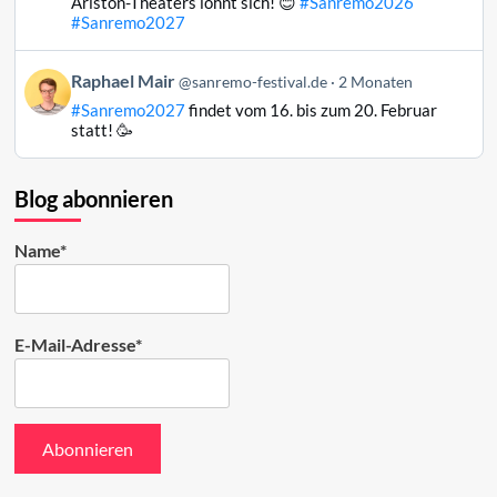
Ariston-Theaters lohnt sich! 😊
#Sanremo2026
Mair
#Sanremo2027
auf
Bluesky
Beitrag
Raphael Mair
@sanremo-festival.de
2 Monaten
ansehen
von
#Sanremo2027
findet vom 16. bis zum 20. Februar
Raphael
statt! 🥳
Mair
auf
Bluesky
Blog abonnieren
ansehen
Name*
E-Mail-Adresse*