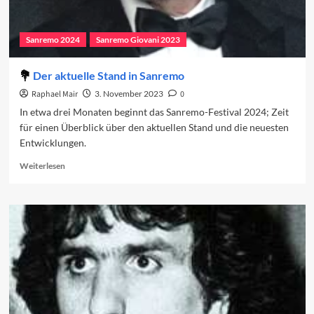
Sanremo 2024
Sanremo Giovani 2023
Der aktuelle Stand in Sanremo
Raphael Mair
3. November 2023
0
In etwa drei Monaten beginnt das Sanremo-Festival 2024; Zeit
für einen Überblick über den aktuellen Stand und die neuesten
Entwicklungen.
Read
Weiterlesen
more
about
Der
aktuelle
Stand
in
Sanremo