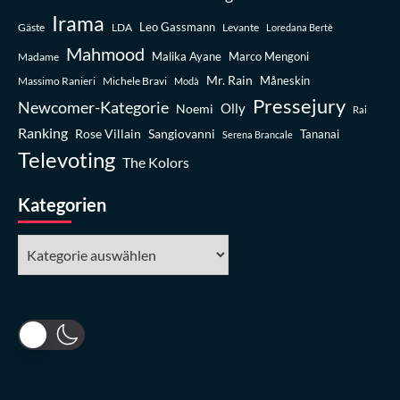
Irama
Leo Gassmann
Gäste
LDA
Levante
Loredana Bertè
Mahmood
Madame
Malika Ayane
Marco Mengoni
Mr. Rain
Massimo Ranieri
Michele Bravi
Måneskin
Modà
Pressejury
Newcomer-Kategorie
Olly
Noemi
Rai
Ranking
Rose Villain
Sangiovanni
Tananai
Serena Brancale
Televoting
The Kolors
Kategorien
Kategorien