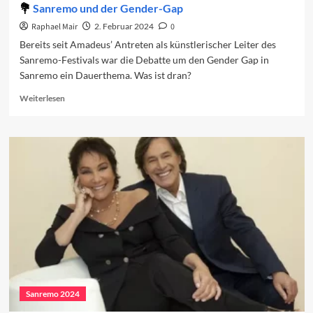
Sanremo und der Gender-Gap
Raphael Mair
2. Februar 2024
0
Bereits seit Amadeus’ Antreten als künstlerischer Leiter des
Sanremo-Festivals war die Debatte um den Gender Gap in
Sanremo ein Dauerthema. Was ist dran?
Read
Weiterlesen
more
about
Sanremo
und
der
Gender-
Gap
Sanremo 2024