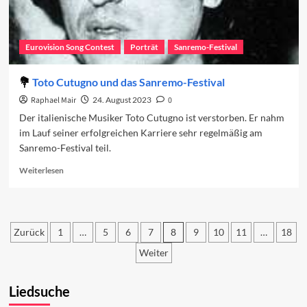
Eurovision Song Contest
Porträt
Sanremo-Festival
Toto Cutugno und das Sanremo-Festival
Raphael Mair
24. August 2023
0
Der italienische Musiker Toto Cutugno ist verstorben. Er nahm
im Lauf seiner erfolgreichen Karriere sehr regelmäßig am
Sanremo-Festival teil.
Read
Weiterlesen
more
about
Toto
Cutugno
Zurück
1
…
5
6
7
8
9
10
11
…
18
und
das
Seitennummerierung
Weiter
Sanremo-
der
Festival
Liedsuche
Beiträge