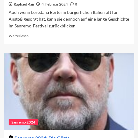
Raphael Mair
4. Februar 2024
0
Auch wenn Loredana Bertè im bürgerlichen Italien oft für
Anstoß gesorgt hat, kann sie dennoch auf eine lange Geschichte
im Sanremo-Festival zurückblicken.
Read
Weiterlesen
more
about
Loredana
Bertè
und
das
Sanremo-
Festival
Sanremo 2024
Sanremo 2024: Die Gäste