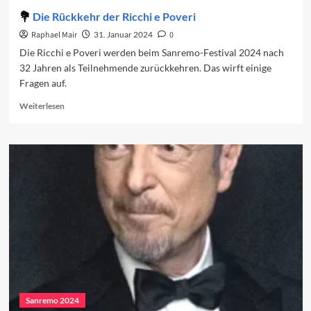
Die Rückkehr der Ricchi e Poveri
Raphael Mair
31. Januar 2024
0
Die Ricchi e Poveri werden beim Sanremo-Festival 2024 nach
32 Jahren als Teilnehmende zurückkehren. Das wirft einige
Fragen auf.
Read
Weiterlesen
more
about
Die
Rückkehr
der
Ricchi
e
Poveri
Sanremo 2024