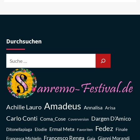
Durchsuchen
Amadeus
Achille Lauro
Annalisa
Arisa
Carlo Conti
Dargen D’Amico
Coma_Cose
Coverversion
Fedez
Ermal Meta
Elodie
Finale
Ditonellapiaga
Favoriten
Francesco Renga
Gianni Morandi
Francesca Michielin
Gaia