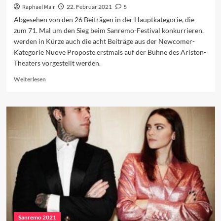
Raphael Mair
22. Februar 2021
5
Abgesehen von den 26 Beiträgen in der Hauptkategorie, die
zum 71. Mal um den Sieg beim Sanremo-Festival konkurrieren,
werden in Kürze auch die acht Beiträge aus der Newcomer-
Kategorie Nuove Proposte erstmals auf der Bühne des Ariston-
Theaters vorgestellt werden.
Read
Weiterlesen
more
about
Nuove
Proposte:
Wer
macht
das
Rennen?
Sanremo 2021