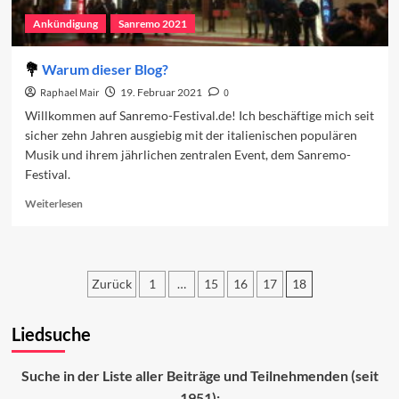
Ankündigung
Sanremo 2021
Warum dieser Blog?
Raphael Mair
19. Februar 2021
0
Willkommen auf Sanremo-Festival.de! Ich beschäftige mich seit
sicher zehn Jahren ausgiebig mit der italienischen populären
Musik und ihrem jährlichen zentralen Event, dem Sanremo-
Festival.
Read
Weiterlesen
more
about
Warum
dieser
Zurück
1
…
15
16
17
18
Blog?
Seitennummerierung
Liedsuche
der
Beiträge
Suche in der Liste aller Beiträge und Teilnehmenden (seit
1951):