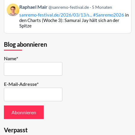
auf
Beitrag
Raphael Mair
Bluesky
@sanremo-festival.de
5 Monaten
von
ansehen
sanremo-festival.de/2026/03/13/s...
#Sanremo2026
in
Raphael
den Charts (Woche 3): Samurai Jay hält sich an der
Mair
Spitze
auf
Bluesky
ansehen
Blog abonnieren
Name*
E-Mail-Adresse*
Verpasst