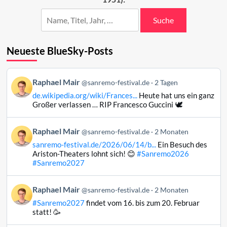
Suche
Neueste BlueSky-Posts
Beitrag
Raphael Mair
@sanremo-festival.de
2 Tagen
von
de.wikipedia.org/wiki/Frances...
Heute hat uns ein ganz
Raphael
Großer verlassen … RIP Francesco Guccini 🕊️
Mair
auf
Beitrag
Raphael Mair
Bluesky
@sanremo-festival.de
2 Monaten
von
ansehen
sanremo-festival.de/2026/06/14/b...
Ein Besuch des
Raphael
Ariston-Theaters lohnt sich! 😊
#Sanremo2026
Mair
#Sanremo2027
auf
Bluesky
Beitrag
Raphael Mair
@sanremo-festival.de
2 Monaten
ansehen
von
#Sanremo2027
findet vom 16. bis zum 20. Februar
Raphael
statt! 🥳
Mair