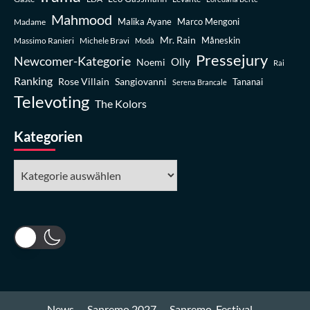
Mahmood
Madame
Malika Ayane
Marco Mengoni
Mr. Rain
Massimo Ranieri
Michele Bravi
Måneskin
Modà
Pressejury
Newcomer-Kategorie
Olly
Noemi
Rai
Ranking
Rose Villain
Sangiovanni
Tananai
Serena Brancale
Televoting
The Kolors
Kategorien
Kategorien
News
Sanremo 2027
Sanremo-Festival