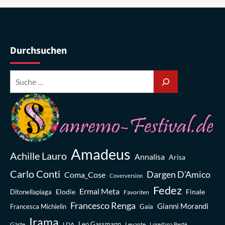
Durchsuchen
Amadeus
Achille Lauro
Annalisa
Arisa
Carlo Conti
Dargen D’Amico
Coma_Cose
Coverversion
Fedez
Ermal Meta
Elodie
Finale
Ditonellapiaga
Favoriten
Francesco Renga
Gianni Morandi
Francesca Michielin
Gaia
Irama
Leo Gassmann
Gäste
LDA
Levante
Loredana Bertè