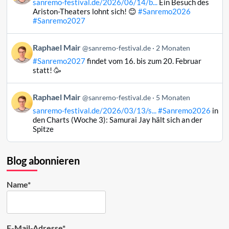
sanremo-festival.de/2026/06/14/b...
Ein Besuch des
Raphael
Ariston-Theaters lohnt sich! 😊
#Sanremo2026
Mair
#Sanremo2027
auf
Bluesky
Beitrag
Raphael Mair
@sanremo-festival.de
2 Monaten
ansehen
von
#Sanremo2027
findet vom 16. bis zum 20. Februar
Raphael
statt! 🥳
Mair
auf
Beitrag
Raphael Mair
Bluesky
@sanremo-festival.de
5 Monaten
von
ansehen
sanremo-festival.de/2026/03/13/s...
#Sanremo2026
in
Raphael
den Charts (Woche 3): Samurai Jay hält sich an der
Mair
Spitze
auf
Bluesky
ansehen
Blog abonnieren
Name*
E-Mail-Adresse*