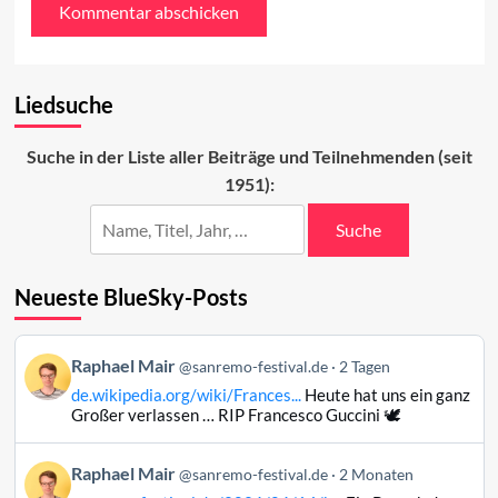
Liedsuche
Suche in der Liste aller Beiträge und Teilnehmenden (seit
1951):
Suche
Neueste BlueSky-Posts
Beitrag
Raphael Mair
@sanremo-festival.de
2 Tagen
von
de.wikipedia.org/wiki/Frances...
Heute hat uns ein ganz
Raphael
Großer verlassen … RIP Francesco Guccini 🕊️
Mair
auf
Beitrag
Raphael Mair
Bluesky
@sanremo-festival.de
2 Monaten
von
ansehen