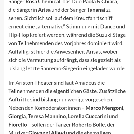
Sänger
Rosa Chemical
, das Duo
Paola & Chiara
,
die Sängerin
Arisa
und der Sänger
Tananai
zu
sehen. Sichtlich soll auf dem Kreuzfahrtschiff
erneut eine „alternative“ Stimmung mit Dance und
Hip-Hop kreiert werden, während die Suzuki Stage
von Teilnehmenden
des Vorjahres
dominiert wird.
Auffällig ist hier die Anwesenheit Arisas, wobei
sich die Vermutung aufdrängt, dass sie gezielt als
bislang letzte Sanremo-Siegerin
eingeladen wurde.
Im Ariston-Theater sind laut Amadeus die
Teilnehmenden die eigentlichen Gäste. Zusätzliche
Auftritte sind bislang nur wenige vorgesehen.
Neben den Komoderator:innen –
Marco Mengoni
,
Giorgia
,
Teresa Mannino
,
Lorella Cuccarini
und
Fiorello
– sollen der Tänzer
Roberto Bolle
, der
Musiker
Giovanni Allevi
und die ehemaligen