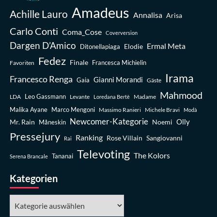
Amadeus
Achille Lauro
Annalisa
Arisa
Carlo Conti
Coma_Cose
Coverversion
Dargen D’Amico
Ermal Meta
Elodie
Ditonellapiaga
Fedez
Finale
Favoriten
Francesca Michielin
Irama
Francesco Renga
Gianni Morandi
Gaia
Gäste
Mahmood
Leo Gassmann
LDA
Levante
Madame
Loredana Bertè
Malika Ayane
Marco Mengoni
Massimo Ranieri
Michele Bravi
Modà
Newcomer-Kategorie
Olly
Mr. Rain
Noemi
Måneskin
Pressejury
Ranking
Rose Villain
Sangiovanni
Rai
Televoting
The Kolors
Tananai
Serena Brancale
Kategorien
Kategorien