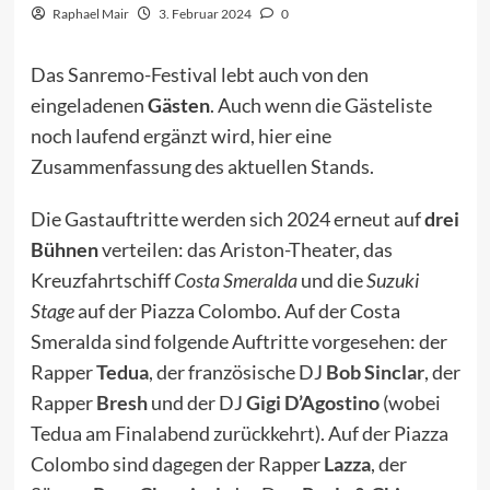
Raphael Mair
3. Februar 2024
0
Das Sanremo-Festival lebt auch von den
eingeladenen
Gästen
. Auch wenn die Gästeliste
noch laufend ergänzt wird, hier eine
Zusammenfassung des aktuellen Stands.
Die Gastauftritte werden sich 2024 erneut auf
drei
Bühnen
verteilen: das Ariston-Theater, das
Kreuzfahrtschiff
Costa Smeralda
und die
Suzuki
Stage
auf der Piazza Colombo. Auf der Costa
Smeralda sind folgende Auftritte vorgesehen: der
Rapper
Tedua
, der französische DJ
Bob Sinclar
, der
Rapper
Bresh
und der DJ
Gigi D’Agostino
(wobei
Tedua am Finalabend zurückkehrt). Auf der Piazza
Colombo sind dagegen der Rapper
Lazza
, der