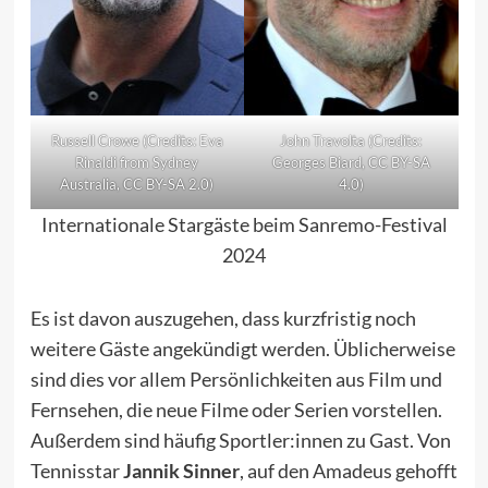
Russell Crowe (Credits:
Eva
John Travolta (Credits:
Rinaldi from Sydney
Georges Biard
,
CC BY-SA
Australia
,
CC BY-SA 2.0
)
4.0
)
Internationale Stargäste beim Sanremo-Festival
2024
Es ist davon auszugehen, dass kurzfristig noch
weitere Gäste angekündigt werden. Üblicherweise
sind dies vor allem Persönlichkeiten aus Film und
Fernsehen, die neue Filme oder Serien vorstellen.
Außerdem sind häufig Sportler:innen zu Gast. Von
Tennisstar
Jannik Sinner
, auf den Amadeus gehofft