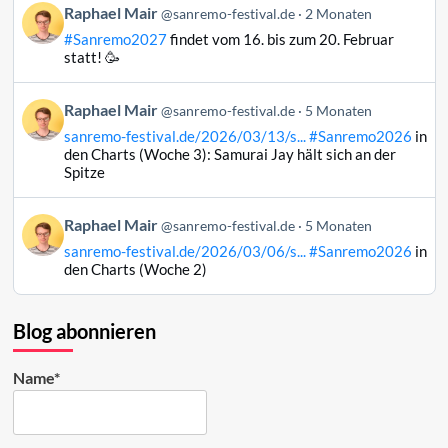
Beitrag
Raphael Mair
@sanremo-festival.de
2 Monaten
ansehen
von
#Sanremo2027
findet vom 16. bis zum 20. Februar
Raphael
statt! 🥳
Mair
auf
Beitrag
Raphael Mair
Bluesky
@sanremo-festival.de
5 Monaten
von
ansehen
sanremo-festival.de/2026/03/13/s...
#Sanremo2026
in
Raphael
den Charts (Woche 3): Samurai Jay hält sich an der
Mair
Spitze
auf
Bluesky
Beitrag
Raphael Mair
@sanremo-festival.de
5 Monaten
ansehen
von
sanremo-festival.de/2026/03/06/s...
#Sanremo2026
in
Raphael
den Charts (Woche 2)
Mair
auf
Bluesky
Blog abonnieren
ansehen
Name*