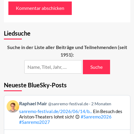
Liedsuche
Suche in der Liste aller Beiträge und Teilnehmenden (seit
1951):
Suche
Neueste BlueSky-Posts
Beitrag
Raphael Mair
@sanremo-festival.de
2 Monaten
von
sanremo-festival.de/2026/06/14/b...
Ein Besuch des
Raphael
Ariston-Theaters lohnt sich! 😊
#Sanremo2026
Mair
#Sanremo2027
auf
Bluesky