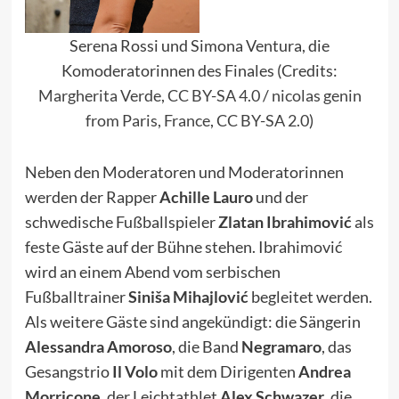
Serena Rossi und Simona Ventura, die
Komoderatorinnen des Finales (Credits:
Margherita Verde
,
CC BY-SA 4.0
/
nicolas genin
from Paris, France
,
CC BY-SA 2.0
)
Neben den Moderatoren und Moderatorinnen
werden der Rapper
Achille Lauro
und der
schwedische Fußballspieler
Zlatan Ibrahimović
als
feste Gäste auf der Bühne stehen. Ibrahimović
wird an einem Abend vom serbischen
Fußballtrainer
Siniša Mihajlović
begleitet werden.
Als weitere Gäste sind angekündigt: die Sängerin
Alessandra Amoroso
, die Band
Negramaro
, das
Gesangstrio
Il Volo
mit dem Dirigenten
Andrea
Morricone
, der Leichtathlet
Alex Schwazer
, die