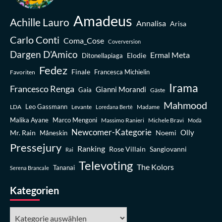
Amadeus
Achille Lauro
Annalisa
Arisa
Carlo Conti
Coma_Cose
Coverversion
Dargen D’Amico
Ermal Meta
Elodie
Ditonellapiaga
Fedez
Finale
Favoriten
Francesca Michielin
Irama
Francesco Renga
Gianni Morandi
Gaia
Gäste
Mahmood
Leo Gassmann
LDA
Levante
Madame
Loredana Bertè
Malika Ayane
Marco Mengoni
Massimo Ranieri
Michele Bravi
Modà
Newcomer-Kategorie
Olly
Mr. Rain
Noemi
Måneskin
Pressejury
Ranking
Rose Villain
Sangiovanni
Rai
Televoting
The Kolors
Tananai
Serena Brancale
Kategorien
Kategorien