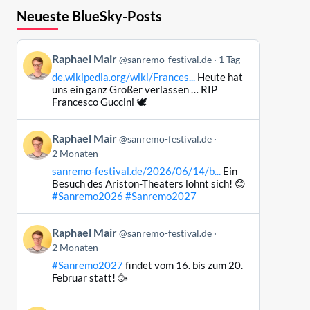
Neueste BlueSky-Posts
Beitrag
Raphael Mair
@sanremo-festival.de
1 Tag
von
de.wikipedia.org/wiki/Frances...
Heute hat
Raphael
uns ein ganz Großer verlassen … RIP
Mair
Francesco Guccini 🕊️
auf
Bluesky
Beitrag
Raphael Mair
@sanremo-festival.de
ansehen
von
2 Monaten
Raphael
sanremo-festival.de/2026/06/14/b...
Ein
Mair
Besuch des Ariston-Theaters lohnt sich! 😊
auf
#Sanremo2026
#Sanremo2027
Bluesky
ansehen
Beitrag
Raphael Mair
@sanremo-festival.de
von
2 Monaten
Raphael
#Sanremo2027
findet vom 16. bis zum 20.
Mair
Februar statt! 🥳
auf
Bluesky