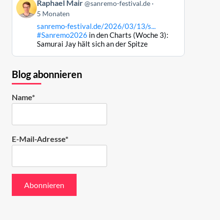
Beitrag
ansehen
Raphael Mair
@sanremo-festival.de
von
5 Monaten
Raphael
sanremo-festival.de/2026/03/13/s...
Mair
#Sanremo2026
in den Charts (Woche 3):
auf
Samurai Jay hält sich an der Spitze
Bluesky
ansehen
Blog abonnieren
Name*
E-Mail-Adresse*