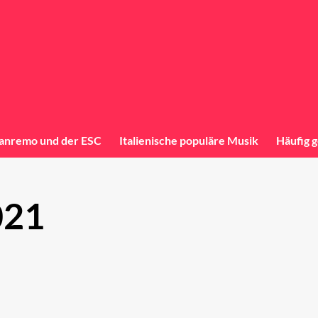
anremo und der ESC
Italienische populäre Musik
Häufig g
021