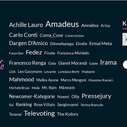
Amadeus
K
Achille Lauro
Annalisa
Arisa
Carlo Conti
Coma_Cose
Ka
Coverversion
Dargen D’Amico
Ermal Meta
Elodie
Ditonellapiaga
Fedez
Finale
Favoriten
Francesca Michielin
Irama
Francesco Renga
Gianni Morandi
Gaia
Gäste
Leo Gassmann
LDA
Levante
Madame
Loredana Bertè
Mahmood
Malika Ayane
Marco Mengoni
Massimo Ranieri
Mr. Rain
Michele Bravi
Måneskin
Modà
Pressejury
Newcomer-Kategorie
Olly
Noemi
Ranking
Rose Villain
Sangiovanni
Rai
Serena Brancale
Televoting
The Kolors
Tananai