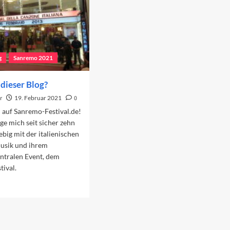
g
Sanremo 2021
dieser Blog?
r
19. Februar 2021
0
auf Sanremo-Festival.de!
ige mich seit sicher zehn
ebig mit der italienischen
usik und ihrem
entralen Event, dem
ival.
ad
re
out
arum
eser