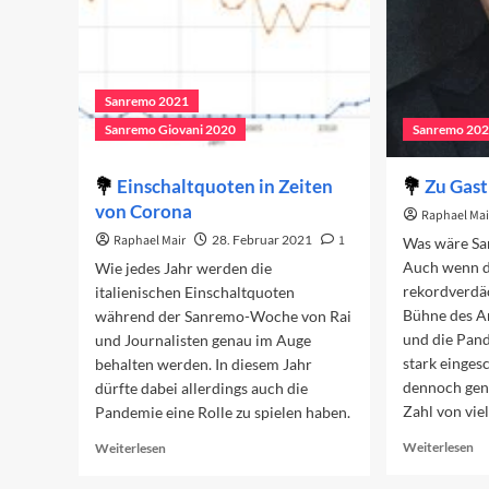
Sanremo 2021
Sanremo Giovani 2020
Sanremo 20
Einschaltquoten in Zeiten
Zu Gast
von Corona
Raphael Mai
Raphael Mair
28. Februar 2021
1
Was wäre Sa
Auch wenn d
Wie jedes Jahr werden die
rekordverdäc
italienischen Einschaltquoten
Bühne des A
während der Sanremo-Woche von Rai
und die Pan
und Journalisten genau im Auge
stark eingesc
behalten werden. In diesem Jahr
dennoch genu
dürfte dabei allerdings auch die
Zahl von viel
Pandemie eine Rolle zu spielen haben.
Re
Read
Weiterlesen
Weiterlesen
mo
more
ab
about