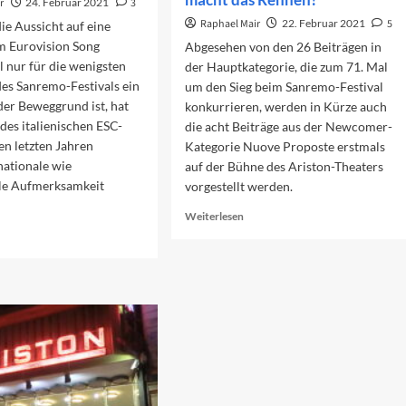
r
24. Februar 2021
3
Raphael Mair
22. Februar 2021
5
e Aussicht auf eine
m Eurovision Song
Abgesehen von den 26 Beiträgen in
 nur für die wenigsten
der Hauptkategorie, die zum 71. Mal
es Sanremo-Festivals ein
um den Sieg beim Sanremo-Festival
er Beweggrund ist, hat
konkurrieren, werden in Kürze auch
des italienischen ESC-
die acht Beiträge aus der Newcomer-
den letzten Jahren
Kategorie Nuove Proposte erstmals
ationale wie
auf der Bühne des Ariston-Theaters
ale Aufmerksamkeit
vorgestellt werden.
Read
Weiterlesen
more
ad
about
re
Nuove
out
Proposte:
gnungstest
Wer
r
macht
n
das
C
Rennen?