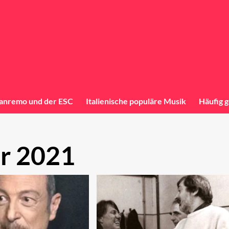
anremo und der ESC
Italienische populäre Musik
Häufig g
r 2021