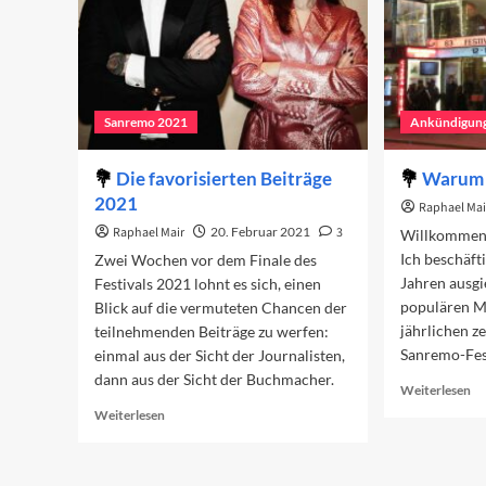
Sanremo 2021
Ankündigun
Die favorisierten Beiträge
Warum 
2021
Raphael Mai
Raphael Mair
20. Februar 2021
3
Willkommen 
Ich beschäft
Zwei Wochen vor dem Finale des
Jahren ausgi
Festivals 2021 lohnt es sich, einen
populären M
Blick auf die vermuteten Chancen der
jährlichen z
teilnehmenden Beiträge zu werfen:
Sanremo-Fest
einmal aus der Sicht der Journalisten,
dann aus der Sicht der Buchmacher.
Re
Weiterlesen
mo
Read
Weiterlesen
ab
more
W
about
di
Die