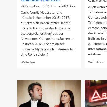
Raphael Mai
Raphael Mair
25. Februar 2021
4
Auch wenn di
Teilnahme a
Carlo Conti, Moderator und
Contest wohl
künstlerischer Leiter 2015–2017,
Teilnehmer d
äußerte sich in den letzten Jahren
entscheidend
mehrfach enthusiastisch über die
die Auswahl 
„goldene Generation“ aus der
Beitrags in 
Newcomer-Kategorie des Sanremo-
zunehmend n
Festivals 2016. Könnte dieser
internation
moderne Mythos auch in diesem Jahr
erfahren.
eine Rolle spielen?
Re
Read
Weiterlesen
Weiterlesen
mo
more
ab
about
Ei
Carlo
fü
Contis
de
goldene
ES
Generation
von
2016