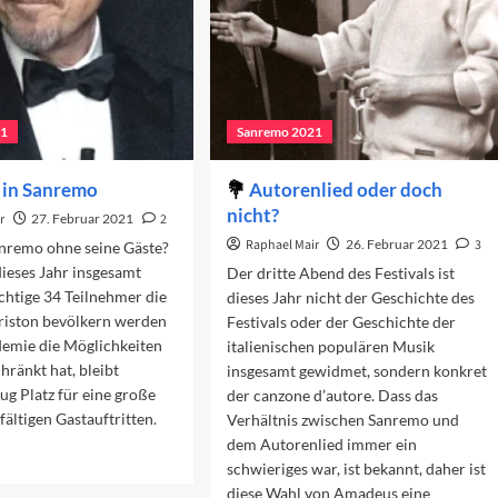
21
Sanremo 2021
 in Sanremo
Autorenlied oder doch
nicht?
r
27. Februar 2021
2
Raphael Mair
26. Februar 2021
3
nremo ohne seine Gäste?
ieses Jahr insgesamt
Der dritte Abend des Festivals ist
htige 34 Teilnehmer die
dieses Jahr nicht der Geschichte des
riston bevölkern werden
Festivals oder der Geschichte der
demie die Möglichkeiten
italienischen populären Musik
hränkt hat, bleibt
insgesamt gewidmet, sondern konkret
g Platz für eine große
der canzone d’autore. Dass das
fältigen Gastauftritten.
Verhältnis zwischen Sanremo und
dem Autorenlied immer ein
ad
schwieriges war, ist bekannt, daher ist
re
diese Wahl von Amadeus eine
out