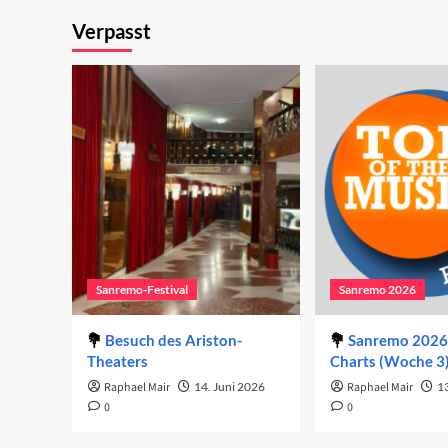
Bl
favorisierten
Verpasst
Beiträge
2021
Sanremo-Festival
Sanremo 2026
Besuch des Ariston-
Sanremo 2026 
Theaters
Charts (Woche 3
Raphael Mair
14. Juni 2026
Raphael Mair
1
0
0