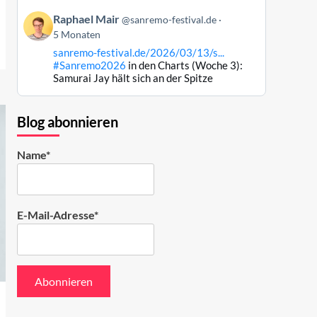
Bluesky
Beitrag
ansehen
Raphael Mair
@sanremo-festival.de
von
5 Monaten
Raphael
sanremo-festival.de/2026/03/13/s...
Mair
#Sanremo2026
in den Charts (Woche 3):
auf
Samurai Jay hält sich an der Spitze
Bluesky
ansehen
Blog abonnieren
Name*
E-Mail-Adresse*