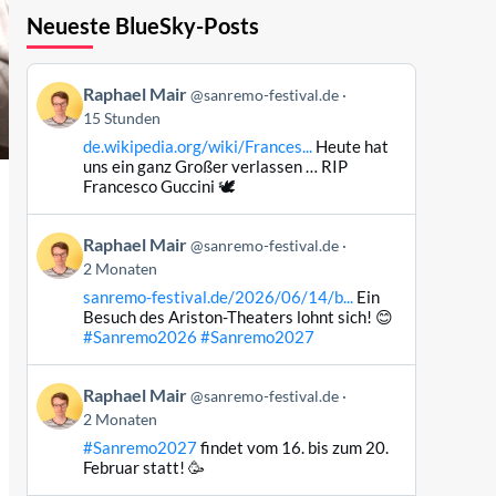
Neueste BlueSky-Posts
Beitrag
Raphael Mair
@sanremo-festival.de
von
15 Stunden
Raphael
de.wikipedia.org/wiki/Frances...
Heute hat
Mair
uns ein ganz Großer verlassen … RIP
auf
Francesco Guccini 🕊️
Bluesky
ansehen
Beitrag
Raphael Mair
@sanremo-festival.de
von
2 Monaten
Raphael
sanremo-festival.de/2026/06/14/b...
Ein
Mair
Besuch des Ariston-Theaters lohnt sich! 😊
auf
#Sanremo2026
#Sanremo2027
Bluesky
ansehen
Beitrag
Raphael Mair
@sanremo-festival.de
von
2 Monaten
Raphael
#Sanremo2027
findet vom 16. bis zum 20.
Mair
Februar statt! 🥳
auf