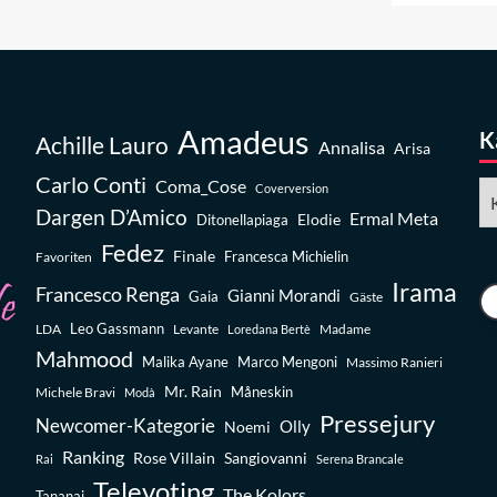
Amadeus
K
Achille Lauro
Annalisa
Arisa
Carlo Conti
Coma_Cose
Ka
Coverversion
Dargen D’Amico
Ermal Meta
Elodie
Ditonellapiaga
Fedez
Finale
Favoriten
Francesca Michielin
Irama
Francesco Renga
Gianni Morandi
Gaia
Gäste
Leo Gassmann
LDA
Levante
Madame
Loredana Bertè
Mahmood
Malika Ayane
Marco Mengoni
Massimo Ranieri
Mr. Rain
Michele Bravi
Måneskin
Modà
Pressejury
Newcomer-Kategorie
Olly
Noemi
Ranking
Rose Villain
Sangiovanni
Rai
Serena Brancale
Televoting
The Kolors
Tananai