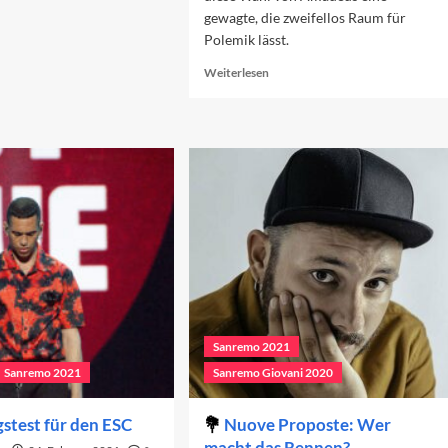
gewagte, die zweifellos Raum für
st
Polemik lässt.
Read
nremo
Weiterlesen
more
about
Autorenlied
oder
doch
nicht?
Sanremo 2021
Sanremo 2021
Sanremo Giovani 2020
stest für den ESC
Nuove Proposte: Wer
macht das Rennen?