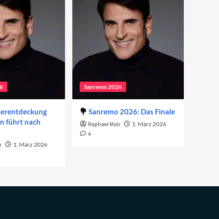
6
Sanremo 2026
derentdeckung
Sanremo 2026: Das Finale
on führt nach
Raphael Mair
1. März 2026
4
r
1. März 2026