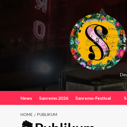
Skip
to
content
Deu
News
Sanremo 2026
Sanremo-Festival
S
HOME
PUBLIKUM