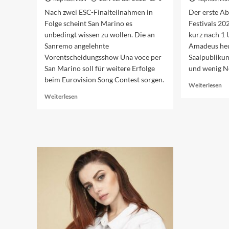
Nach zwei ESC-Finalteilnahmen in
Der erste A
Folge scheint San Marino es
Festivals 20
unbedingt wissen zu wollen. Die an
kurz nach 1 
Sanremo angelehnte
Amadeus heu
Vorentscheidungsshow Una voce per
Saalpublikum
San Marino soll für weitere Erfolge
und wenig N
beim Eurovision Song Contest sorgen.
Re
Weiterlesen
mo
Read
Weiterlesen
ab
more
Sa
about
20
Der
De
kurze
er
Weg
Ab
von
Sanremo
nach
San
Marino