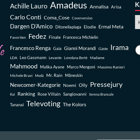
Amadeus
K
Achille Lauro
Annalisa
Arisa
Carlo Conti
Coma_Cose
Ka
Coverversion
Dargen D’Amico
Ermal Meta
Elodie
Ditonellapiaga
Fedez
Finale
Favoriten
Francesca Michielin
Irama
Francesco Renga
Gianni Morandi
Gaia
Gäste
Leo Gassmann
LDA
Levante
Madame
Loredana Bertè
Mahmood
Malika Ayane
Marco Mengoni
Massimo Ranieri
Mr. Rain
Michele Bravi
Måneskin
Modà
Pressejury
Newcomer-Kategorie
Olly
Noemi
Ranking
Rose Villain
Sangiovanni
Rai
Serena Brancale
Televoting
The Kolors
Tananai