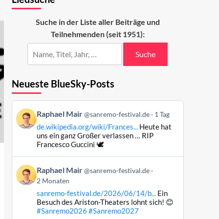
Suche in der Liste aller Beiträge und
Teilnehmenden (seit 1951):
Suche
Neueste BlueSky-Posts
Beitrag
Raphael Mair
@sanremo-festival.de
1 Tag
von
de.wikipedia.org/wiki/Frances...
Heute hat
Raphael
uns ein ganz Großer verlassen … RIP
Mair
Francesco Guccini 🕊️
auf
Bluesky
Beitrag
Raphael Mair
@sanremo-festival.de
ansehen
von
2 Monaten
Raphael
sanremo-festival.de/2026/06/14/b...
Ein
Mair
Besuch des Ariston-Theaters lohnt sich! 😊
auf
#Sanremo2026
#Sanremo2027
Bluesky