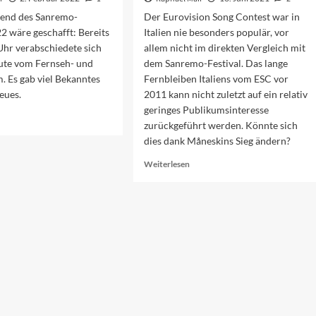
bend des Sanremo-
Der Eurovision Song Contest war in
22 wäre geschafft: Bereits
Italien nie besonders populär, vor
Uhr verabschiedete sich
allem nicht im direkten Vergleich mit
te vom Fernseh- und
dem Sanremo-Festival. Das lange
. Es gab viel Bekanntes
Fernbleiben Italiens vom ESC vor
eues.
2011 kann nicht zuletzt auf ein relativ
geringes Publikumsinteresse
ad
zurückgeführt werden. Könnte sich
re
dies dank Måneskins Sieg ändern?
out
nremo
Read
Weiterlesen
22:
more
r
about
ste
Der
end
ESC
und
das
italienische
Publikum