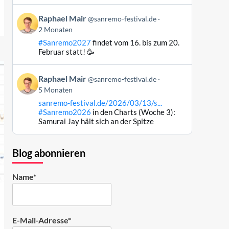
ansehen
Beitrag
Raphael Mair
@sanremo-festival.de
von
2 Monaten
Raphael
#Sanremo2027
findet vom 16. bis zum 20.
Mair
Februar statt! 🥳
auf
Bluesky
Beitrag
ansehen
Raphael Mair
@sanremo-festival.de
von
5 Monaten
Raphael
sanremo-festival.de/2026/03/13/s...
Mair
#Sanremo2026
in den Charts (Woche 3):
auf
Samurai Jay hält sich an der Spitze
Bluesky
ansehen
Blog abonnieren
Name*
E-Mail-Adresse*