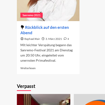
Sanremo 2021
Rückblick auf den ersten
Abend
Raphael Mair
3. März 2021
4
Mit leichter Verspätung begann das
Sanremo-Festival 2021 am Dienstag
um 20:50 Uhr, eingeleitet vom
unernsten Primafestival.
Read
Weiterlesen
more
about
Rückblick
Verpasst
auf
den
ersten
Abend