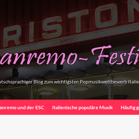
tschsprachiger Blog zum wichtigsten Popmusikwettbewerb Itali
anremo und der ESC
Italienische populäre Musik
Häufig g