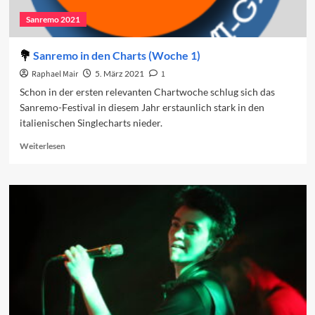
Sanremo 2021
Sanremo in den Charts (Woche 1)
Raphael Mair
5. März 2021
1
Schon in der ersten relevanten Chartwoche schlug sich das
Sanremo-Festival in diesem Jahr erstaunlich stark in den
italienischen Singlecharts nieder.
Read
Weiterlesen
more
about
Sanremo
in
den
Charts
(Woche
1)