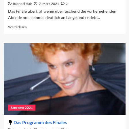
Raphael Mair
7. März 2021
2
Das Finale übertraf wenig überraschend die vorhergehenden
Abende noch einmal deutlich an Länge und endete...
Read
Weiterlesen
more
about
Rückblick
auf
das
Finale
Sanremo 2021
Das Programm des Finales