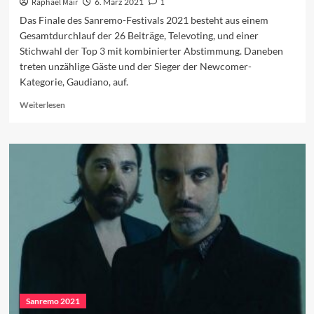
Raphael Mair
6. März 2021
1
Das Finale des Sanremo-Festivals 2021 besteht aus einem
Gesamtdurchlauf der 26 Beiträge, Televoting, und einer
Stichwahl der Top 3 mit kombinierter Abstimmung. Daneben
treten unzählige Gäste und der Sieger der Newcomer-
Kategorie, Gaudiano, auf.
Read
Weiterlesen
more
about
Das
Programm
des
Finales
Sanremo 2021