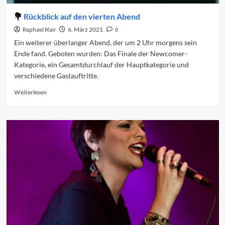
Rückblick auf den vierten Abend
Raphael Mair
6. März 2021
0
Ein weiterer überlanger Abend, der um 2 Uhr morgens sein
Ende fand. Geboten wurden: Das Finale der Newcomer-
Kategorie, ein Gesamtdurchlauf der Hauptkategorie und
verschiedene Gastauftritte.
Read
Weiterlesen
more
about
Rückblick
auf
den
vierten
Abend