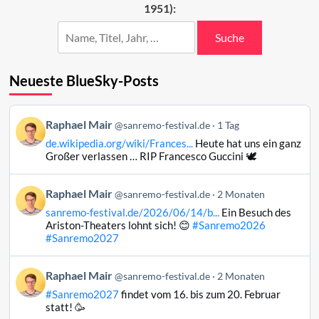
1951):
Suche
Neueste BlueSky-Posts
Beitrag
Raphael Mair
@sanremo-festival.de
1 Tag
von
de.wikipedia.org/wiki/Frances...
Heute hat uns ein ganz
Raphael
Großer verlassen … RIP Francesco Guccini 🕊️
Mair
auf
Beitrag
Raphael Mair
Bluesky
@sanremo-festival.de
2 Monaten
von
ansehen
sanremo-festival.de/2026/06/14/b...
Ein Besuch des
Raphael
Ariston-Theaters lohnt sich! 😊
#Sanremo2026
Mair
#Sanremo2027
auf
Bluesky
Beitrag
Raphael Mair
@sanremo-festival.de
2 Monaten
ansehen
von
#Sanremo2027
findet vom 16. bis zum 20. Februar
Raphael
statt! 🥳
Mair