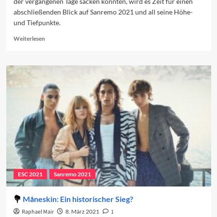
der vergangenen Tage sacken konnten, wird es Zeit für einen
abschließenden Blick auf Sanremo 2021 und all seine Höhe-
und Tiefpunkte.
Read
Weiterlesen
more
about
Das
Sanremo-
Festival
2021:
ein
Erfolg?
ESC 2021
Sanremo 2021
Måneskin: Ein historischer Sieg?
Raphael Mair
8. März 2021
1