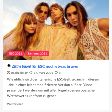
in
den
Charts
(Woche
3)
ESC 2021
Sanremo 2021
Zitti e buoni
für ESC noch etwas braver
Raphael Mair
17. März 2021
0
Wie üblich wird der italienische ESC-Beitrag auch in diesem
Jahr in einer leicht modifizierten Version auf der Bühne
präsentiert werden, um mit allen Regeln des europäischen
Wettbewerbs konform zu gehen.
Read
Weiterlesen
more