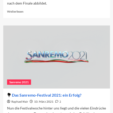
nach dem Finale abbildet.
Read
Weiterlesen
more
about
Sanremo
in
den
Charts
(Woche
2)
Sanremo 2021
Das Sanremo-Festival 2021: ein Erfolg?
Raphael Mair
10. März 2021
2
Nun die Festivalwoche hinter uns liegt und die vielen Eindrücke