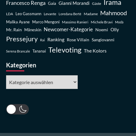
Irama
Francesco Renga
Gianni Morandi
Gaia
Gäste
Mahmood
Leo Gassmann
LDA
Levante
Madame
Loredana Bertè
Malika Ayane
Marco Mengoni
Massimo Ranieri
Michele Bravi
Modà
Newcomer-Kategorie
Olly
Mr. Rain
Noemi
Måneskin
Pressejury
Ranking
Rose Villain
Sangiovanni
Rai
Televoting
The Kolors
Tananai
Serena Brancale
Kategorien
Kategorien