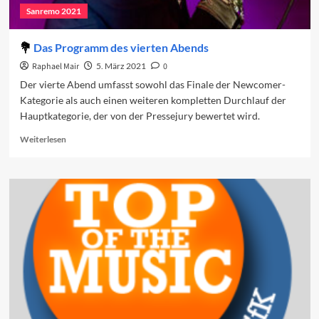
Sanremo 2021
Das Programm des vierten Abends
Raphael Mair
5. März 2021
0
Der vierte Abend umfasst sowohl das Finale der Newcomer-
Kategorie als auch einen weiteren kompletten Durchlauf der
Hauptkategorie, der von der Pressejury bewertet wird.
Read
Weiterlesen
more
about
Das
Programm
des
vierten
Abends