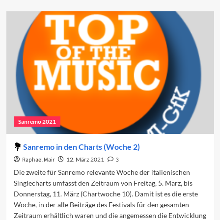
about
<i>Zitti
e
buoni</i>
für
ESC
noch
etwas
braver
Sanremo 2021
Sanremo in den Charts (Woche 2)
Raphael Mair
12. März 2021
3
Die zweite für Sanremo relevante Woche der italienischen
Singlecharts umfasst den Zeitraum von Freitag, 5. März, bis
Donnerstag, 11. März (Chartwoche 10). Damit ist es die erste
Woche, in der alle Beiträge des Festivals für den gesamten
Zeitraum erhältlich waren und die angemessen die Entwicklung