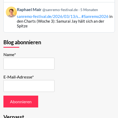
auf
Beitrag
Raphael Mair
Bluesky
@sanremo-festival.de
5 Monaten
von
ansehen
sanremo-festival.de/2026/03/13/s...
#Sanremo2026
in
Raphael
den Charts (Woche 3): Samurai Jay hält sich an der
Mair
Spitze
auf
Bluesky
ansehen
Blog abonnieren
Name*
E-Mail-Adresse*
Verpasst