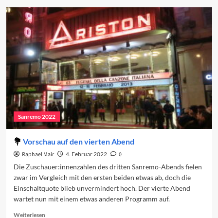
Vorschau
auf
das
Finale
Sanremo 2022
Vorschau auf den vierten Abend
Raphael Mair
4. Februar 2022
0
Die Zuschauer:innenzahlen des dritten Sanremo-Abends fielen
zwar im Vergleich mit den ersten beiden etwas ab, doch die
Einschaltquote blieb unvermindert hoch. Der vierte Abend
wartet nun mit einem etwas anderen Programm auf.
Read
Weiterlesen