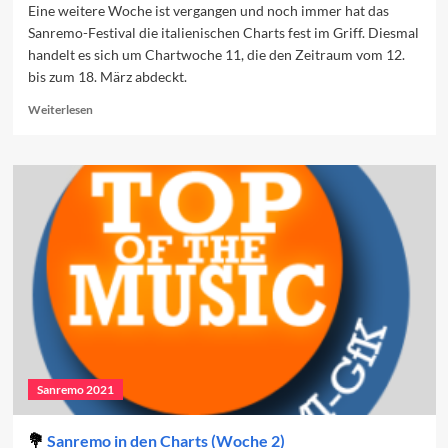
Eine weitere Woche ist vergangen und noch immer hat das
Sanremo-Festival die italienischen Charts fest im Griff. Diesmal
handelt es sich um Chartwoche 11, die den Zeitraum vom 12.
bis zum 18. März abdeckt.
Read
Weiterlesen
more
about
Sanremo
in
den
Charts
(Woche
3)
Sanremo 2021
Sanremo in den Charts (Woche 2)