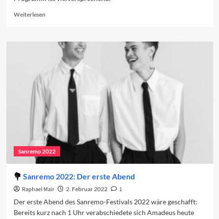
Read
Weiterlesen
more
about
Vorschau
auf
den
zweiten
Abend
Sanremo 2022
Sanremo 2022: Der erste Abend
Raphael Mair
2. Februar 2022
1
Der erste Abend des Sanremo-Festivals 2022 wäre geschafft:
Bereits kurz nach 1 Uhr verabschiedete sich Amadeus heute