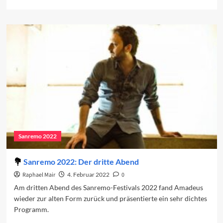
more
about
Vorschau
auf
den
vierten
Abend
Sanremo 2022
Sanremo 2022: Der dritte Abend
Raphael Mair
4. Februar 2022
0
Am dritten Abend des Sanremo-Festivals 2022 fand Amadeus
wieder zur alten Form zurück und präsentierte ein sehr dichtes
Programm.