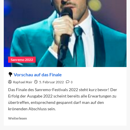
Das
Finale
Sanremo 2022
Vorschau auf das Finale
Raphael Mair
5. Februar 2022
0
Das Finale des Sanremo-Festivals 2022 steht kurz bevor! Der
Erfolg der Ausgabe 2022 scheint bereits alle Erwartungen zu
übertreffen, entsprechend gespannt darf man auf den
krönenden Abschluss sein.
Read
Weiterlesen
more
about