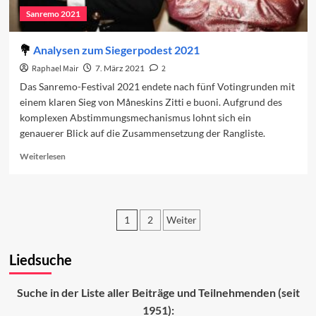
Sanremo 2021
Analysen zum Siegerpodest 2021
Raphael Mair
7. März 2021
2
Das Sanremo-Festival 2021 endete nach fünf Votingrunden mit
einem klaren Sieg von Måneskins Zitti e buoni. Aufgrund des
komplexen Abstimmungsmechanismus lohnt sich ein
genauerer Blick auf die Zusammensetzung der Rangliste.
Read
Weiterlesen
more
about
Analysen
zum
1
2
Weiter
Siegerpodest
2021
Seitennummerierung
Liedsuche
der
Beiträge
Suche in der Liste aller Beiträge und Teilnehmenden (seit
1951):