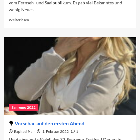
vom Fernseh- und Saalpublikum. Es gab viel Bekanntes und
wenig Neues.
Read
Weiterlesen
more
about
Sanremo
2022:
Der
erste
Abend
Sanremo 2022
Vorschau auf den ersten Abend
Raphael Mair
1. Februar 2022
1
Heute beginnt offiziell das 72. Sanremo-Festival! Der erste