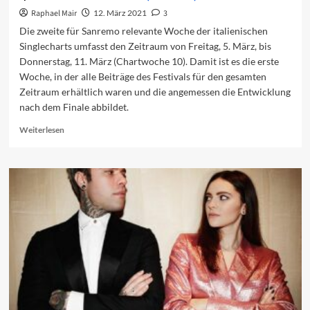
Raphael Mair
12. März 2021
3
Die zweite für Sanremo relevante Woche der italienischen
Singlecharts umfasst den Zeitraum von Freitag, 5. März, bis
Donnerstag, 11. März (Chartwoche 10). Damit ist es die erste
Woche, in der alle Beiträge des Festivals für den gesamten
Zeitraum erhältlich waren und die angemessen die Entwicklung
nach dem Finale abbildet.
Read
Weiterlesen
more
about
Sanremo
in
den
Charts
(Woche
2)