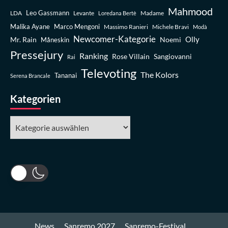
Mahmood
Leo Gassmann
LDA
Levante
Madame
Loredana Bertè
Malika Ayane
Marco Mengoni
Massimo Ranieri
Michele Bravi
Modà
Newcomer-Kategorie
Olly
Mr. Rain
Noemi
Måneskin
Pressejury
Ranking
Rose Villain
Sangiovanni
Rai
Televoting
The Kolors
Tananai
Serena Brancale
Kategorien
Kategorien
News
Sanremo 2027
Sanremo-Festival