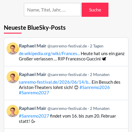
Suche
Neueste BlueSky-Posts
Beitrag
Raphael Mair
@sanremo-festival.de
2 Tagen
von
de.wikipedia.org/wiki/Frances...
Heute hat uns ein ganz
Raphael
Großer verlassen … RIP Francesco Guccini 🕊️
Mair
auf
Beitrag
Raphael Mair
Bluesky
@sanremo-festival.de
2 Monaten
von
ansehen
sanremo-festival.de/2026/06/14/b...
Ein Besuch des
Raphael
Ariston-Theaters lohnt sich! 😊
#Sanremo2026
Mair
#Sanremo2027
auf
Bluesky
Beitrag
Raphael Mair
@sanremo-festival.de
2 Monaten
ansehen
von
#Sanremo2027
findet vom 16. bis zum 20. Februar
Raphael
statt! 🥳
Mair
auf