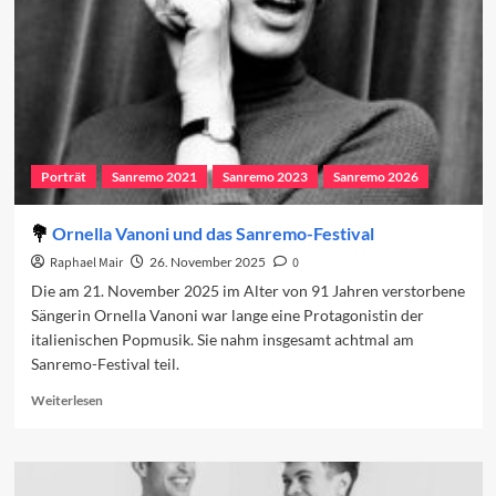
Porträt
Sanremo 2021
Sanremo 2023
Sanremo 2026
Ornella Vanoni und das Sanremo-Festival
Raphael Mair
26. November 2025
0
Die am 21. November 2025 im Alter von 91 Jahren verstorbene
Sängerin Ornella Vanoni war lange eine Protagonistin der
italienischen Popmusik. Sie nahm insgesamt achtmal am
Sanremo-Festival teil.
Read
Weiterlesen
more
about
Ornella
Vanoni