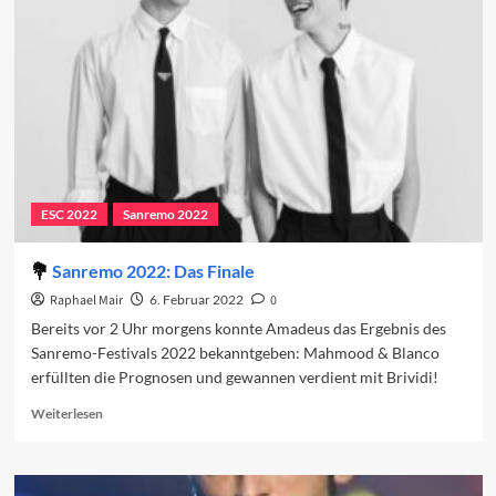
und
das
Sanremo-
Festival
ESC 2022
Sanremo 2022
Sanremo 2022: Das Finale
Raphael Mair
6. Februar 2022
0
Bereits vor 2 Uhr morgens konnte Amadeus das Ergebnis des
Sanremo-Festivals 2022 bekanntgeben: Mahmood & Blanco
erfüllten die Prognosen und gewannen verdient mit Brividi!
Read
Weiterlesen
more
about
Sanremo
2022: