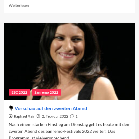
Read
Weiterlesen
more
about
Vorschau
auf
den
dritten
Abend
ESC 2022
Sanremo 2022
Vorschau auf den zweiten Abend
Raphael Mair
2. Februar 2022
1
Nach einem starken Einstieg am Dienstag geht es heute mit dem
zweiten Abend des Sanremo-Festivals 2022 weiter! Das
Programm ist vielversprechend.