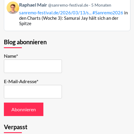
Beitrag
Raphael Mair
Bluesky
@sanremo-festival.de
5 Monaten
von
ansehen
sanremo-festival.de/2026/03/13/s...
#Sanremo2026
in
Raphael
den Charts (Woche 3): Samurai Jay hält sich an der
Mair
Spitze
auf
Bluesky
ansehen
Blog abonnieren
Name*
E-Mail-Adresse*
Verpasst