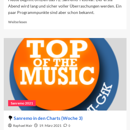
Abend wird lang und sicher voller Überraschungen werden. Ein
paar Programmpunkte sind aber schon bekannt.
Read
Weiterlesen
more
about
Vorschau
auf
den
ersten
Abend
Sanremo 2021
Sanremo in den Charts (Woche 3)
Raphael Mair
19. März 2021
0