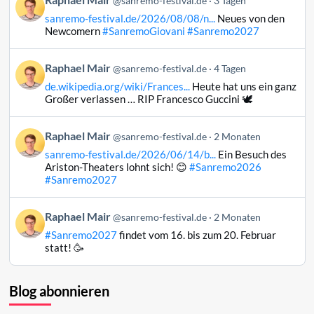
@sanremo-festival.de
3 Tagen
von
sanremo-festival.de/2026/08/08/n...
Neues von den
Raphael
Newcomern
#SanremoGiovani
#Sanremo2027
Mair
auf
Beitrag
Raphael Mair
Bluesky
@sanremo-festival.de
4 Tagen
von
ansehen
de.wikipedia.org/wiki/Frances...
Heute hat uns ein ganz
Raphael
Großer verlassen … RIP Francesco Guccini 🕊️
Mair
auf
Beitrag
Raphael Mair
Bluesky
@sanremo-festival.de
2 Monaten
von
ansehen
sanremo-festival.de/2026/06/14/b...
Ein Besuch des
Raphael
Ariston-Theaters lohnt sich! 😊
#Sanremo2026
Mair
#Sanremo2027
auf
Bluesky
Beitrag
Raphael Mair
@sanremo-festival.de
2 Monaten
ansehen
von
#Sanremo2027
findet vom 16. bis zum 20. Februar
Raphael
statt! 🥳
Mair
auf
Bluesky
Blog abonnieren
ansehen