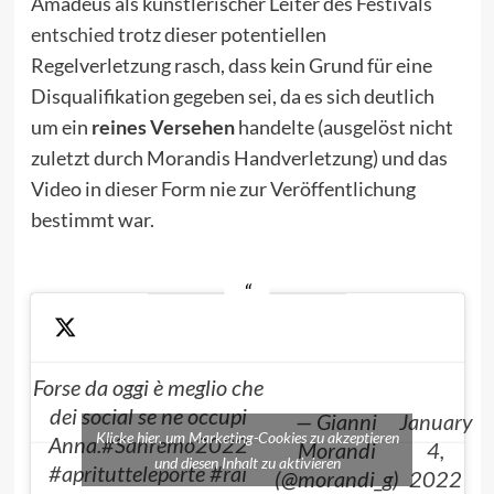
Amadeus als künstlerischer Leiter des Festivals
entschied
trotz dieser potentiellen
Regelverletzung rasch, dass kein Grund für eine
Disqualifikation gegeben sei, da es sich deutlich
um ein
reines Versehen
handelte (ausgelöst nicht
zuletzt durch Morandis Handverletzung) und das
Video in dieser Form nie zur Veröffentlichung
bestimmt war.
Forse da oggi è meglio che
dei social se ne occupi
— Gianni
January
Klicke hier, um Marketing-Cookies zu akzeptieren
Anna.
#Sanremo2022
Morandi
4,
und diesen Inhalt zu aktivieren
#apritutteleporte
#rai
(@morandi_g)
2022