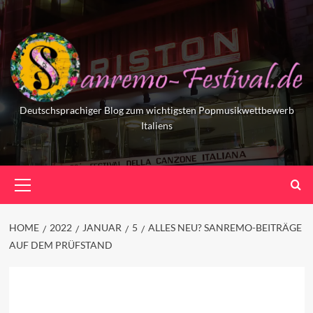
Skip
to
content
Deutschsprachiger Blog zum wichtigsten Popmusikwettbewerb
Italiens
Primary
Menu
HOME
2022
JANUAR
5
ALLES NEU? SANREMO-BEITRÄGE
AUF DEM PRÜFSTAND