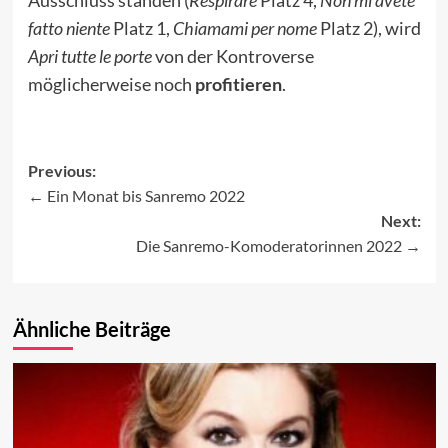
Ausschluss standen (
Respirare
Platz 4,
Non mi avete
fatto niente
Platz 1,
Chiamami per nome
Platz 2), wird
Apri tutte le porte
von der Kontroverse
möglicherweise noch
profitieren
.
Previous:
Ein Monat bis Sanremo 2022
Post
Next:
navigation
Die Sanremo-Komoderatorinnen 2022
Ähnliche Beiträge