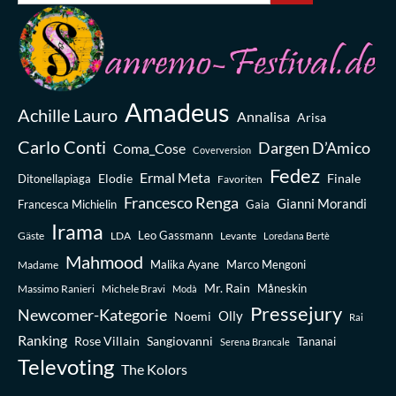
Amadeus
Achille Lauro
Annalisa
Arisa
Carlo Conti
Dargen D’Amico
Coma_Cose
Coverversion
Fedez
Ermal Meta
Elodie
Finale
Ditonellapiaga
Favoriten
Francesco Renga
Gianni Morandi
Francesca Michielin
Gaia
Irama
Leo Gassmann
Gäste
LDA
Levante
Loredana Bertè
Mahmood
Madame
Malika Ayane
Marco Mengoni
Mr. Rain
Massimo Ranieri
Michele Bravi
Måneskin
Modà
Pressejury
Newcomer-Kategorie
Olly
Noemi
Rai
Ranking
Rose Villain
Sangiovanni
Tananai
Serena Brancale
Televoting
The Kolors