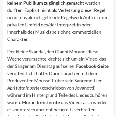
keinem Publikum zugänglich gemacht
werden
durften. Explizit nicht als Verletzung dieser Regel
nennt das
aktuell geltende Regelwerk
Auftritte im
privaten Umfeld des/der Interpret:in oder
innerhalb des Musiklabels ohne kommerziellen
Charakter.
Der kleine Skandal, den Gianni Morandi diese
Woche verursachte, drehte sich um ein Video, das
der Sänger am Dienstag auf seiner
Facebook-Seite
veröffentlicht hatte: Darin sprach er mit dem
Produzenten
Mousse T.
über sein Sanremo-Lied
Apri tutte le porte
(geschrieben von Jovanotti),
während im Hintergrund Teile des Liedes zu hören
waren. Morandi
entfernte
das Video rasch wieder,
es konnte sich aber online bereits verbreiten.