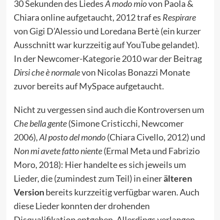
30 Sekunden des Liedes
A modo mio
von Paola &
Chiara online aufgetaucht,
2012
traf es
Respirare
von Gigi D’Alessio und Loredana Bertè (ein kurzer
Ausschnitt war kurzzeitig auf YouTube gelandet).
In der Newcomer-Kategorie
2010
war der Beitrag
Dirsi che è normale
von Nicolas Bonazzi Monate
zuvor bereits auf MySpace aufgetaucht.
Nicht zu vergessen sind auch die Kontroversen um
Che bella gente
(Simone Cristicchi, Newcomer
2006
),
Al posto del mondo
(Chiara Civello,
2012
) und
Non mi avete fatto niente
(Ermal Meta und Fabrizio
Moro,
2018
): Hier handelte es sich jeweils um
Lieder, die (zumindest zum Teil) in einer
älteren
Version
bereits kurzzeitig verfügbar waren. Auch
diese Lieder konnten der drohenden
Disqualifikation entgehen. Allerdings verlangen