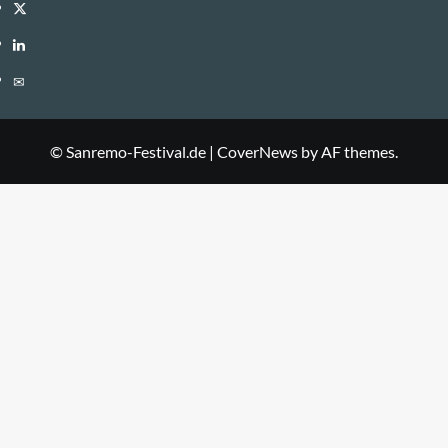
Twitter
LinkedIn
E-
Mail
© Sanremo-Festival.de
|
CoverNews
by AF themes.