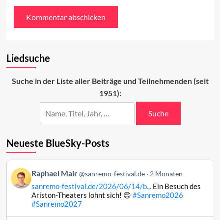
Liedsuche
Suche in der Liste aller Beiträge und Teilnehmenden (seit
1951):
Suche
Neueste BlueSky-Posts
Beitrag
Raphael Mair
@sanremo-festival.de
2 Monaten
von
sanremo-festival.de/2026/06/14/b...
Ein Besuch des
Raphael
Ariston-Theaters lohnt sich! 😊
#Sanremo2026
Mair
#Sanremo2027
auf