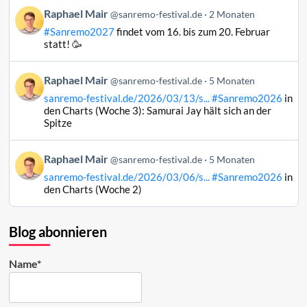
Bluesky
Beitrag
Raphael Mair
@sanremo-festival.de
2 Monaten
ansehen
von
#Sanremo2027
findet vom 16. bis zum 20. Februar
Raphael
statt! 🥳
Mair
auf
Beitrag
Raphael Mair
Bluesky
@sanremo-festival.de
5 Monaten
von
ansehen
sanremo-festival.de/2026/03/13/s...
#Sanremo2026
in
Raphael
den Charts (Woche 3): Samurai Jay hält sich an der
Mair
Spitze
auf
Bluesky
Beitrag
Raphael Mair
@sanremo-festival.de
5 Monaten
ansehen
von
sanremo-festival.de/2026/03/06/s...
#Sanremo2026
in
Raphael
den Charts (Woche 2)
Mair
auf
Bluesky
Blog abonnieren
ansehen
Name*