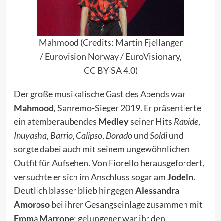
Mahmood (Credits:
Martin Fjellanger
/ Eurovision Norway / EuroVisionary
,
CC BY-SA 4.0
)
Der große musikalische Gast des Abends war
Mahmood
, Sanremo-Sieger 2019. Er präsentierte
ein atemberaubendes
Medley
seiner Hits
Rapide
,
Inuyasha
,
Barrio
,
Calipso
,
Dorado
und
Soldi
und
sorgte dabei auch mit seinem ungewöhnlichen
Outfit für Aufsehen. Von Fiorello herausgefordert,
versuchte er sich im Anschluss sogar am
Jodeln
.
Deutlich blasser blieb hingegen
Alessandra
Amoroso
bei ihrer Gesangseinlage zusammen mit
Emma Marrone
; gelungener war ihr den