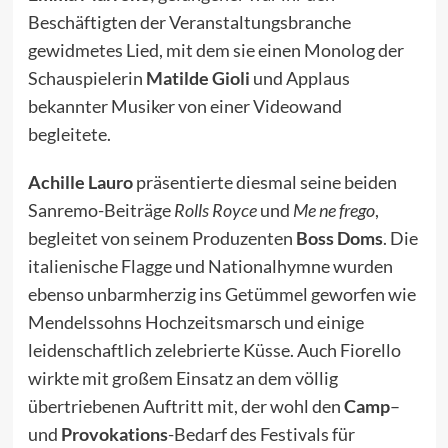
Beschäftigten der Veranstaltungsbranche
gewidmetes Lied, mit dem sie einen Monolog der
Schauspielerin
Matilde Gioli
und Applaus
bekannter Musiker von einer Videowand
begleitete.
Achille Lauro
präsentierte diesmal seine beiden
Sanremo-Beiträge
Rolls Royce
und
Me ne frego
,
begleitet von seinem Produzenten
Boss Doms
. Die
italienische Flagge und Nationalhymne wurden
ebenso unbarmherzig ins Getümmel geworfen wie
Mendelssohns Hochzeitsmarsch und einige
leidenschaftlich zelebrierte Küsse. Auch Fiorello
wirkte mit großem Einsatz an dem völlig
übertriebenen Auftritt mit, der wohl den
Camp
–
und
Provokations
-Bedarf des Festivals für