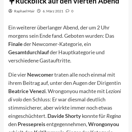
Rückblick auf den vierten Abend
Raphael Mair
6. März 2021
0
Ein weiterer überlanger Abend, der um 2 Uhr
morgens sein Ende fand. Geboten wurden: Das
Finale
der Newcomer-Kategorie, ein
Gesamtdurchlauf
der Hauptkategorie und
verschiedene Gastauftritte.
Die vier
Newcomer
traten alle noch einmal mit
ihrem Beitrag auf, unter den Augen der Dirigentin
Beatrice Venezi
. Wrongonyou machte mit
Lezioni
di volo
den Schluss: Er war diesmal deutlich
stimmsicherer, aber wirkte immer noch etwas
eingeschüchtert.
Davide Shorty
konnte für
Regina
den
Pressepreis
entgegennehmen,
Wrongonyou