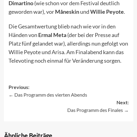
Dimartino
(wie schon
vor dem Festival
deutlich
geworden war), vor
Måneskin
und
Willie Peyote
.
Die Gesamtwertung blieb nach wie vor in den
Händen von
Ermal Meta
(der bei der Presse auf
Platz fünf gelandet war), allerdings nun gefolgt von
Willie Peyote und Arisa. Am Finalabend kann das
Televoting noch einmal für Veränderung sorgen.
Previous:
Das Programm des vierten Abends
Post
Next:
navigation
Das Programm des Finales
Ähnliche Beiträge