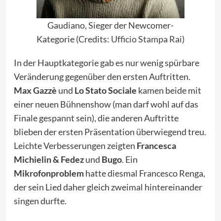
Gaudiano, Sieger der Newcomer-
Kategorie (Credits:
Ufficio Stampa Rai
)
In der Hauptkategorie gab es nur wenig spürbare
Veränderung gegenüber den ersten Auftritten.
Max Gazzè
und
Lo Stato Sociale
kamen beide mit
einer neuen Bühnenshow (man darf wohl auf das
Finale gespannt sein), die anderen Auftritte
blieben der ersten Präsentation überwiegend treu.
Leichte Verbesserungen zeigten
Francesca
Michielin & Fedez
und
Bugo
. Ein
Mikrofonproblem
hatte diesmal Francesco Renga,
der sein Lied daher gleich zweimal hintereinander
singen durfte.