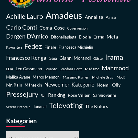
Amadeus
Achille Lauro
Annalisa
Arisa
Carlo Conti
Coma_Cose
Coverversion
Dargen D’Amico
Ermal Meta
Elodie
Ditonellapiaga
Fedez
Finale
Favoriten
Francesca Michielin
Irama
Francesco Renga
Gianni Morandi
Gaia
Gäste
Mahmood
Leo Gassmann
LDA
Levante
Madame
Loredana Bertè
Malika Ayane
Marco Mengoni
Massimo Ranieri
Michele Bravi
Modà
Newcomer-Kategorie
Olly
Mr. Rain
Noemi
Måneskin
Pressejury
Ranking
Rose Villain
Sangiovanni
Rai
Televoting
The Kolors
Tananai
Serena Brancale
Kategorien
Kategorien