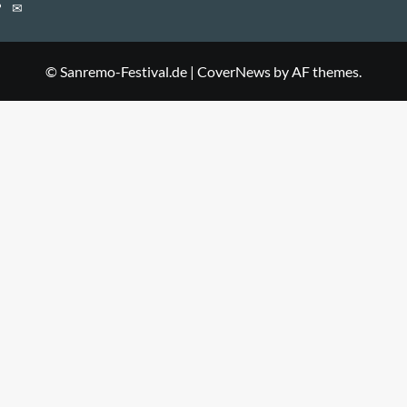
E-
Mail
© Sanremo-Festival.de
|
CoverNews
by AF themes.