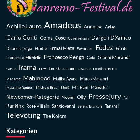
Amadeus
Achille Lauro
Annalisa
Arisa
Carlo Conti
Dargen D’Amico
Coma_Cose
Coverversion
Fedez
Ermal Meta
Elodie
Finale
Ditonellapiaga
Favoriten
Francesco Renga
Gianni Morandi
Francesca Michielin
Gaia
Irama
Leo Gassmann
Gäste
LDA
Levante
Loredana Bertè
Mahmood
Madame
Malika Ayane
Marco Mengoni
Mr. Rain
Massimo Ranieri
Michele Bravi
Måneskin
Modà
Pressejury
Newcomer-Kategorie
Olly
Noemi
Rai
Ranking
Rose Villain
Sangiovanni
Tananai
Serena Brancale
Televoting
The Kolors
Kategorien