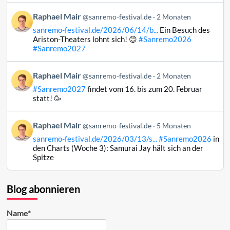
auf
Beitrag
Raphael Mair
Bluesky
@sanremo-festival.de
2 Monaten
von
ansehen
sanremo-festival.de/2026/06/14/b...
Ein Besuch des
Raphael
Ariston-Theaters lohnt sich! 😊
#Sanremo2026
Mair
#Sanremo2027
auf
Bluesky
Beitrag
Raphael Mair
@sanremo-festival.de
2 Monaten
ansehen
von
#Sanremo2027
findet vom 16. bis zum 20. Februar
Raphael
statt! 🥳
Mair
auf
Beitrag
Raphael Mair
Bluesky
@sanremo-festival.de
5 Monaten
von
ansehen
sanremo-festival.de/2026/03/13/s...
#Sanremo2026
in
Raphael
den Charts (Woche 3): Samurai Jay hält sich an der
Mair
Spitze
auf
Bluesky
ansehen
Blog abonnieren
Name*