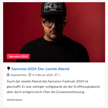
Sanremo
2024:
Der
dritte
Abend
Sanremo 2024
Sanremo 2024: Der zweite Abend
Raphael Mair
8. Februar 2024
1
Auch der zweite Abend des Sanremo-Festivals 2024 ist
geschafft. Er war weniger vollgepackt als der Eröffnungsabend,
aber doch ereignisreich. Hier die Zusammenfassung.
Read
Weiterlesen
more