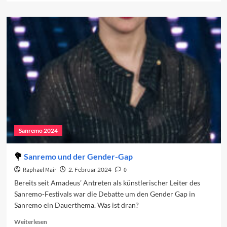
about
Sanremo
2024:
Die
Komoderator:innen
Sanremo 2024
Sanremo und der Gender-Gap
Raphael Mair
2. Februar 2024
0
Bereits seit Amadeus’ Antreten als künstlerischer Leiter des
Sanremo-Festivals war die Debatte um den Gender Gap in
Sanremo ein Dauerthema. Was ist dran?
Read
Weiterlesen