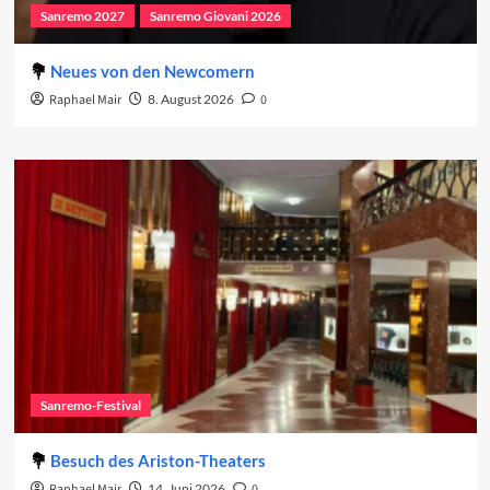
Sanremo 2027
Sanremo Giovani 2026
Neues von den Newcomern
Raphael Mair
8. August 2026
0
Sanremo-Festival
Besuch des Ariston-Theaters
Raphael Mair
14. Juni 2026
0