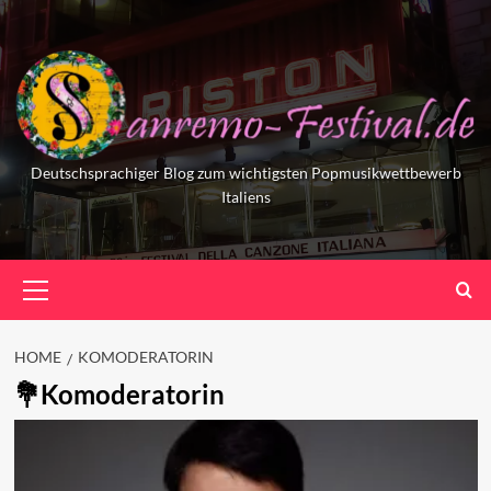
Skip
to
content
Deutschsprachiger Blog zum wichtigsten Popmusikwettbewerb
Italiens
Primary
Menu
HOME
KOMODERATORIN
Komoderatorin