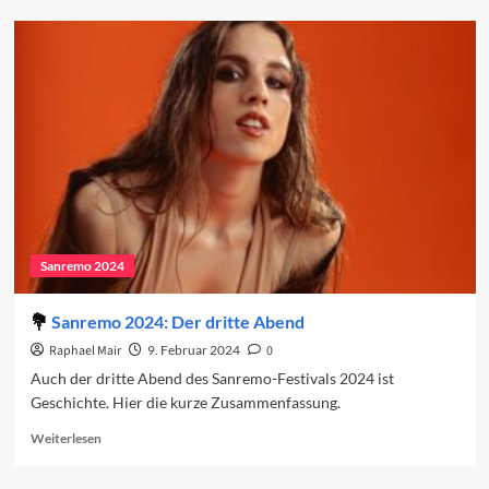
Sanremo
2024:
Regionalismus
und
ein
umkämpfter
Sieg
Sanremo 2024
Sanremo 2024: Der dritte Abend
Raphael Mair
9. Februar 2024
0
Auch der dritte Abend des Sanremo-Festivals 2024 ist
Geschichte. Hier die kurze Zusammenfassung.
Read
Weiterlesen
more
about