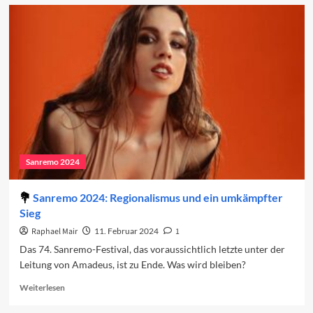
Sanremo
2025:
Carlo
Conti
kehrt
zurück
Sanremo 2024
Sanremo 2024: Regionalismus und ein umkämpfter
Sieg
Raphael Mair
11. Februar 2024
1
Das 74. Sanremo-Festival, das voraussichtlich letzte unter der
Leitung von Amadeus, ist zu Ende. Was wird bleiben?
Read
Weiterlesen
more
about