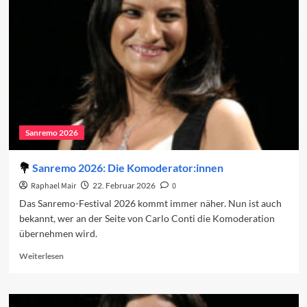
der
Tradition
führt
nach
Neapel
Sanremo 2026
Sanremo 2026: Die Komoderator:innen
Raphael Mair
22. Februar 2026
0
Das Sanremo-Festival 2026 kommt immer näher. Nun ist auch
bekannt, wer an der Seite von Carlo Conti die Komoderation
übernehmen wird.
Read
Weiterlesen
more
about
Sanremo
2026: