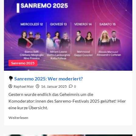
IV:
Kontinuität
vor
Tradition
Sanremo 2025
Sanremo 2025: Wer moderiert?
Raphael Mair
16. Januar 2025
0
Gestern wurde endlich das Geheimnis um die
Komoderator:innen des Sanremo-Festivals 2025 gelüftet! Hier
eine kurze Übersicht.
Read
Weiterlesen
more
about
Sanremo