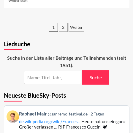
Weiterlesen
more
about
Sanremo
2023:
1
2
Weiter
Gute
Musik
Seitennummerierung
und
Liedsuche
der
schlechte
Politik
Beiträge
Suche in der Liste aller Beiträge und Teilnehmenden (seit
1951):
Suche
Neueste BlueSky-Posts
Beitrag
Raphael Mair
@sanremo-festival.de
2 Tagen
von
de.wikipedia.org/wiki/Frances...
Heute hat uns ein ganz
Raphael
Großer verlassen … RIP Francesco Guccini 🕊️
Mair