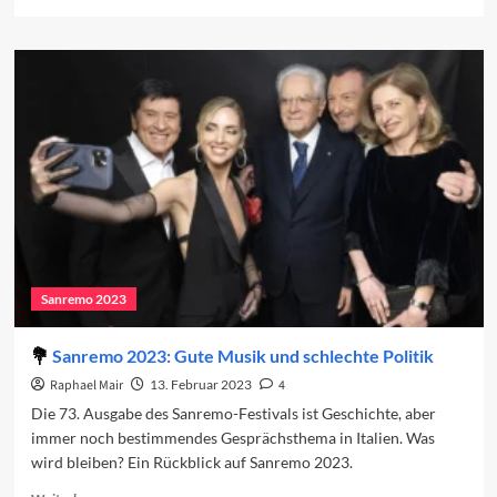
more
about
Sanremo
und
der
Gender-
Gap
Sanremo 2023
Sanremo 2023: Gute Musik und schlechte Politik
Raphael Mair
13. Februar 2023
4
Die 73. Ausgabe des Sanremo-Festivals ist Geschichte, aber
immer noch bestimmendes Gesprächsthema in Italien. Was
wird bleiben? Ein Rückblick auf Sanremo 2023.
Read