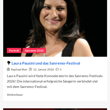
Die
Komoderator:innen
Porträt
Sanremo 2026
Laura Pausini und das Sanremo-Festival
Raphael Mair
12. Januar 2026
0
Laura Pausini wird feste Komoderatorin des Sanremo-Festivals
2026! Die international erfolgreiche Sängerin verbindet viel
mit dem Sanremo-Festival.
Read
Weiterlesen
more
about
Laura