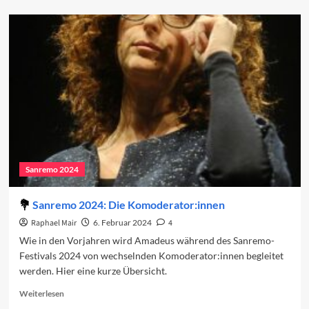
about
Sanremo
2024:
Der
zweite
Abend
Sanremo 2024
Sanremo 2024: Die Komoderator:innen
Raphael Mair
6. Februar 2024
4
Wie in den Vorjahren wird Amadeus während des Sanremo-
Festivals 2024 von wechselnden Komoderator:innen begleitet
werden. Hier eine kurze Übersicht.
Read
Weiterlesen
more