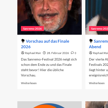
Sanremo 2026
Sanremo 20
Vorschau auf das Finale
Sanremo
2026
Abend
Raphael Mair
28. Februar 2026
0
Raphael Mai
Das Sanremo-Festival 2026 neigt sich
Der vierte 
schon dem Ende zu und das Finale
Festivals 202
steht bevor! Hier die übliche
liegt hinter 
Vorschau.
ereignisreic
Read
Re
Weiterlesen
Weiterlesen
more
mo
about
ab
Vorschau
Sa
auf
20
das
De