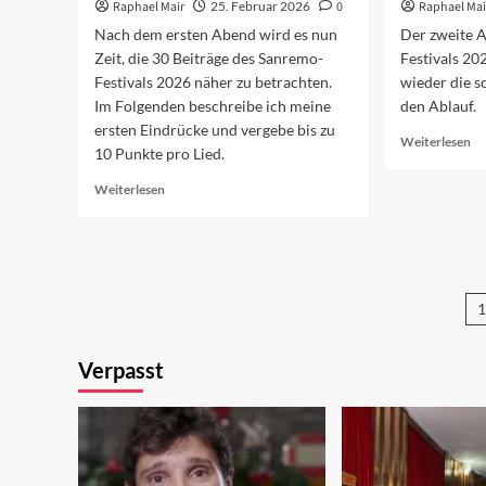
Raphael Mair
25. Februar 2026
0
Raphael Mai
Nach dem ersten Abend wird es nun
Der zweite 
Zeit, die 30 Beiträge des Sanremo-
Festivals 20
Festivals 2026 näher zu betrachten.
wieder die s
Im Folgenden beschreibe ich meine
den Ablauf.
ersten Eindrücke und vergebe bis zu
Re
Weiterlesen
10 Punkte pro Lied.
mo
ab
Read
Weiterlesen
Vo
more
au
about
de
So
zw
sind
Ab
die
20
1
Sanremo-
Beiträge
S
2026
Verpasst
d
B