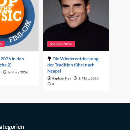
6
Sanremo 2026
2026 in den
Die Wiederentdeckung
che 2)
der Tradition führt nach
Neapel
r
6. März 2026
Raphael Mair
1. März 2026
0
ategorien