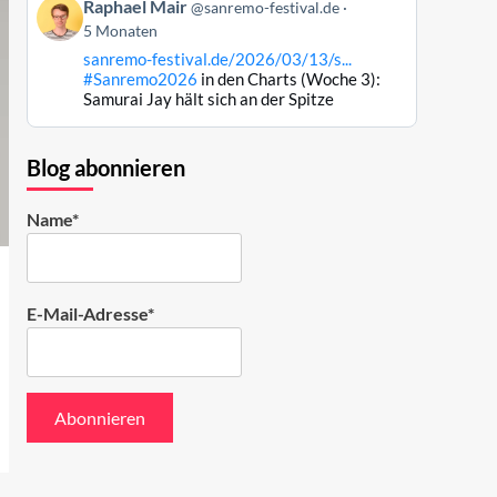
Beitrag
ansehen
Raphael Mair
@sanremo-festival.de
von
5 Monaten
Raphael
sanremo-festival.de/2026/03/13/s...
Mair
#Sanremo2026
in den Charts (Woche 3):
auf
Samurai Jay hält sich an der Spitze
Bluesky
ansehen
Blog abonnieren
Name*
E-Mail-Adresse*