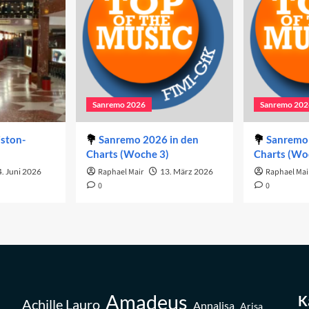
Sanremo 2026
Sanremo 202
iston-
Sanremo 2026 in den
Sanremo 
Charts (Woche 3)
Charts (Wo
. Juni 2026
Raphael Mair
13. März 2026
Raphael Mai
0
0
Amadeus
K
Achille Lauro
Annalisa
Arisa