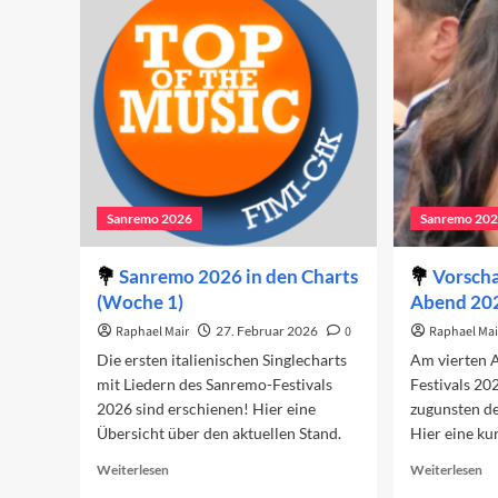
Finale
vi
2026
Ab
Sanremo 2026
Sanremo 20
Sanremo 2026 in den Charts
Vorscha
(Woche 1)
Abend 20
Raphael Mair
27. Februar 2026
0
Raphael Mai
Die ersten italienischen Singlecharts
Am vierten 
mit Liedern des Sanremo-Festivals
Festivals 2
2026 sind erschienen! Hier eine
zugunsten de
Übersicht über den aktuellen Stand.
Hier eine ku
Read
Re
Weiterlesen
Weiterlesen
more
mo