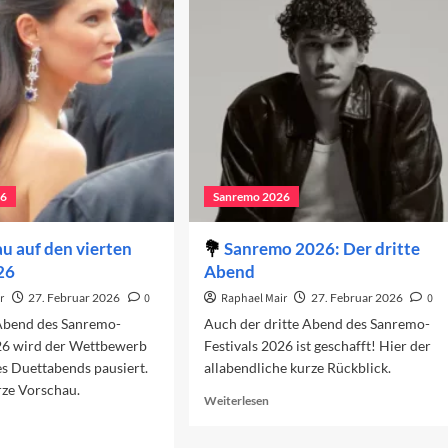
erte
das
end
Sanremo-
Festival
26
Sanremo 2026
u auf den vierten
Sanremo 2026: Der dritte
26
Abend
r
27. Februar 2026
0
Raphael Mair
27. Februar 2026
0
Abend des Sanremo-
Auch der dritte Abend des Sanremo-
026 wird der Wettbewerb
Festivals 2026 ist geschafft! Hier der
s Duettabends pausiert.
allabendliche kurze Rückblick.
rze Vorschau.
Read
Weiterlesen
more
ad
about
re