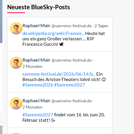
Neueste BlueSky-Posts
Beitrag
Raphael Mair
@sanremo-festival.de
2 Tagen
von
de.wikipedia.org/wiki/Frances...
Heute hat
Raphael
uns ein ganz Großer verlassen … RIP
Mair
Francesco Guccini 🕊️
auf
Bluesky
Beitrag
Raphael Mair
@sanremo-festival.de
ansehen
von
2 Monaten
Raphael
sanremo-festival.de/2026/06/14/b...
Ein
Mair
Besuch des Ariston-Theaters lohnt sich! 😊
auf
#Sanremo2026
#Sanremo2027
Bluesky
ansehen
Beitrag
Raphael Mair
@sanremo-festival.de
von
2 Monaten
Raphael
#Sanremo2027
findet vom 16. bis zum 20.
Mair
Februar statt! 🥳
auf
Bluesky