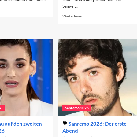
Sänger...
ad
re
Read
Weiterlesen
out
more
nremo
about
26:
Fausto
r
Leali
eite
und
end
das
Sanremo-
Festival
26
Sanremo 2026
u auf den zweiten
Sanremo 2026: Der erste
26
Abend