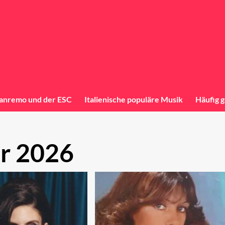
anremo und der ESC
Italienische populäre Musik
Häufig g
r 2026