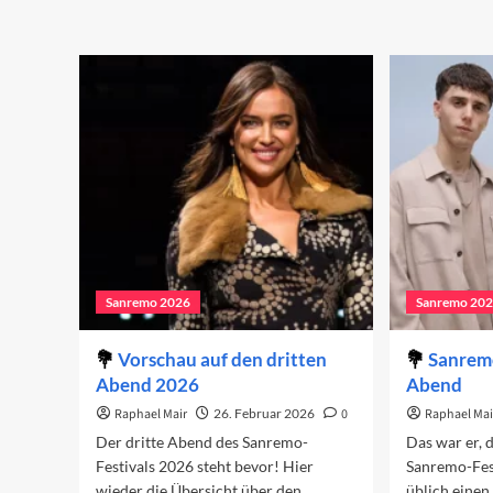
about
ab
Sanremo
Vo
2026
au
in
de
den
vi
Charts
Ab
(Woche
20
1)
Sanremo 2026
Sanremo 20
Vorschau auf den dritten
Sanrem
Abend 2026
Abend
Raphael Mair
26. Februar 2026
0
Raphael Mai
Der dritte Abend des Sanremo-
Das war er, 
Festivals 2026 steht bevor! Hier
Sanremo-Fest
wieder die Übersicht über den
üblich einen