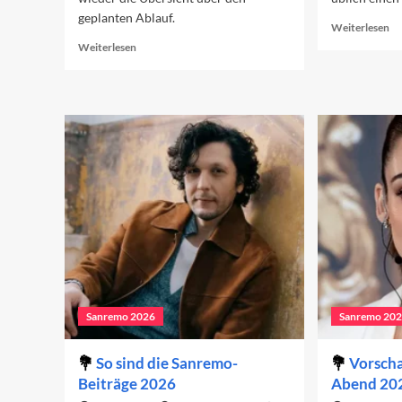
geplanten Ablauf.
Re
Weiterlesen
mo
Read
Weiterlesen
ab
more
Sa
about
20
Vorschau
De
auf
zw
den
Ab
dritten
Abend
2026
Sanremo 2026
Sanremo 20
So sind die Sanremo-
Vorscha
Beiträge 2026
Abend 20