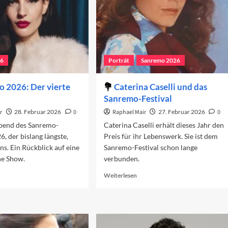
26
Porträt
Sanremo 2026
 2026: Der vierte
Caterina Caselli und das
Sanremo-Festival
r
28. Februar 2026
0
Raphael Mair
27. Februar 2026
0
Abend des Sanremo-
Caterina Caselli erhält dieses Jahr den
6, der bislang längste,
Preis für ihr Lebenswerk. Sie ist dem
uns. Ein Rückblick auf eine
Sanremo-Festival schon lange
he Show.
verbunden.
ad
Read
Weiterlesen
re
more
out
about
nremo
Caterina
26:
Caselli
r
und