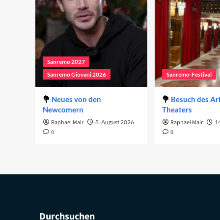
Sanremo 2027
Sanremo Giovani 2026
Sanremo-Festival
Neues von den
Besuch des Ar
Newcomern
Theaters
Raphael Mair
8. August 2026
Raphael Mair
14
0
0
Durchsuchen