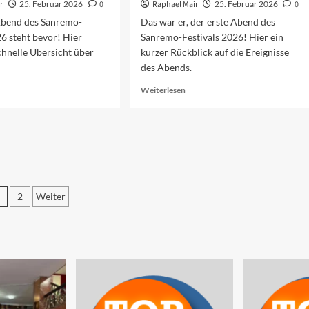
r
25. Februar 2026
0
Raphael Mair
25. Februar 2026
0
Abend des Sanremo-
Das war er, der erste Abend des
26 steht bevor! Hier
Sanremo-Festivals 2026! Hier ein
chnelle Übersicht über
kurzer Rückblick auf die Ereignisse
des Abends.
ad
Read
Weiterlesen
re
more
out
about
rschau
Sanremo
f
2026:
n
Der
eiten
erste
end
Abend
26
2
Weiter
eitennummerierung
er
eiträge