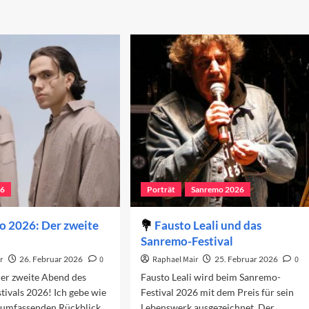
Sanremo
out
2026:
rschau
Der
f
dritte
n
Abend
erten
end
26
26
Porträt
Sanremo 2026
o 2026: Der zweite
Fausto Leali und das
Sanremo-Festival
r
26. Februar 2026
0
Raphael Mair
25. Februar 2026
0
der zweite Abend des
Fausto Leali wird beim Sanremo-
ivals 2026! Ich gebe wie
Festival 2026 mit dem Preis für sein
 umfassenden Rückblick.
Lebenswerk ausgezeichnet. Der