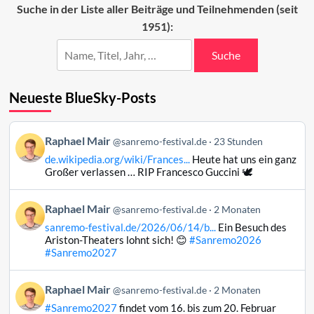
Suche in der Liste aller Beiträge und Teilnehmenden (seit
1951):
Suche
Neueste BlueSky-Posts
Beitrag
Raphael Mair
@sanremo-festival.de
23 Stunden
von
de.wikipedia.org/wiki/Frances...
Heute hat uns ein ganz
Raphael
Großer verlassen … RIP Francesco Guccini 🕊️
Mair
auf
Beitrag
Raphael Mair
Bluesky
@sanremo-festival.de
2 Monaten
von
ansehen
sanremo-festival.de/2026/06/14/b...
Ein Besuch des
Raphael
Ariston-Theaters lohnt sich! 😊
#Sanremo2026
Mair
#Sanremo2027
auf
Bluesky
Beitrag
Raphael Mair
@sanremo-festival.de
2 Monaten
ansehen
von
#Sanremo2027
findet vom 16. bis zum 20. Februar