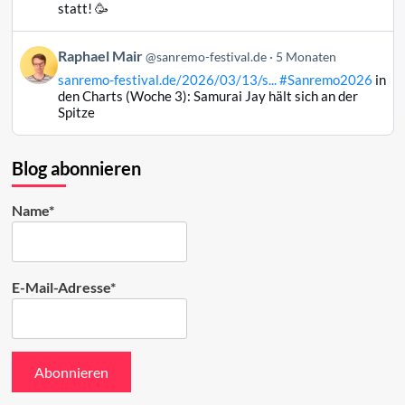
Raphael
statt! 🥳
Mair
auf
Beitrag
Raphael Mair
Bluesky
@sanremo-festival.de
5 Monaten
von
ansehen
sanremo-festival.de/2026/03/13/s...
#Sanremo2026
in
Raphael
den Charts (Woche 3): Samurai Jay hält sich an der
Mair
Spitze
auf
Bluesky
ansehen
Blog abonnieren
Name*
E-Mail-Adresse*