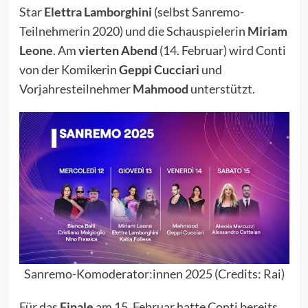
Star
Elettra Lamborghini
(selbst Sanremo-
Teilnehmerin
2020
) und die Schauspielerin
Miriam
Leone
. Am
vierten Abend
(14. Februar) wird Conti
von der Komikerin
Geppi Cucciari
und
Vorjahresteilnehmer
Mahmood
unterstützt.
Sanremo-Komoderator:innen 2025 (Credits: Rai)
Für das
Finale
am 15. Februar hatte Conti bereits