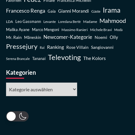
Finale
Favoriten
Francesca Michielin
Irama
Francesco Renga
Gianni Morandi
Gaia
Gäste
Mahmood
Leo Gassmann
LDA
Levante
Madame
Loredana Bertè
Malika Ayane
Marco Mengoni
Massimo Ranieri
Michele Bravi
Modà
Newcomer-Kategorie
Olly
Mr. Rain
Noemi
Måneskin
Pressejury
Ranking
Rose Villain
Sangiovanni
Rai
Televoting
The Kolors
Tananai
Serena Brancale
Kategorien
Kategorien