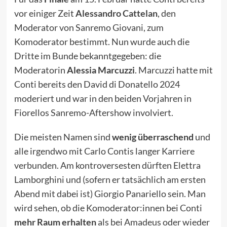
vor einiger Zeit
Alessandro Cattelan
, den
Moderator von Sanremo Giovani, zum
Komoderator bestimmt. Nun wurde auch die
Dritte im Bunde bekanntgegeben: die
Moderatorin
Alessia Marcuzzi
. Marcuzzi hatte mit
Conti bereits den
David di Donatello
2024
moderiert und war in den beiden Vorjahren in
Fiorellos Sanremo-Aftershow involviert.
Die meisten Namen sind
wenig überraschend
und
alle irgendwo mit Carlo Contis langer Karriere
verbunden. Am kontroversesten dürften Elettra
Lamborghini und (sofern er tatsächlich am ersten
Abend mit dabei ist) Giorgio Panariello sein. Man
wird sehen, ob die Komoderator:innen bei Conti
mehr Raum erhalten
als bei Amadeus oder wieder