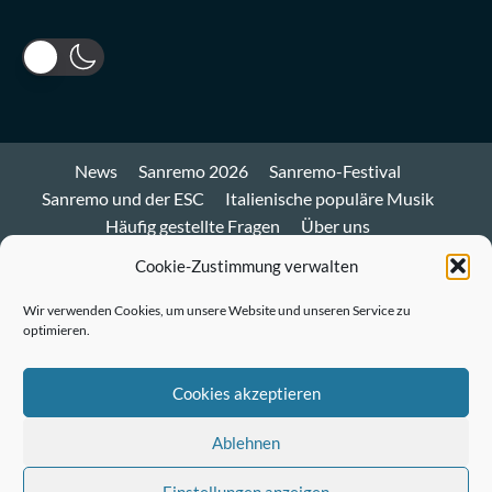
News
Sanremo 2026
Sanremo-Festival
Sanremo und der ESC
Italienische populäre Musik
Häufig gestellte Fragen
Über uns
Impressum und Datenschutz
Cookie-Richtlinie
Cookie-Zustimmung verwalten
Bluesky
Wir verwenden Cookies, um unsere Website und unseren Service zu
optimieren.
Mastodon
Twitter
Cookies akzeptieren
LinkedIn
Ablehnen
E-
Einstellungen anzeigen