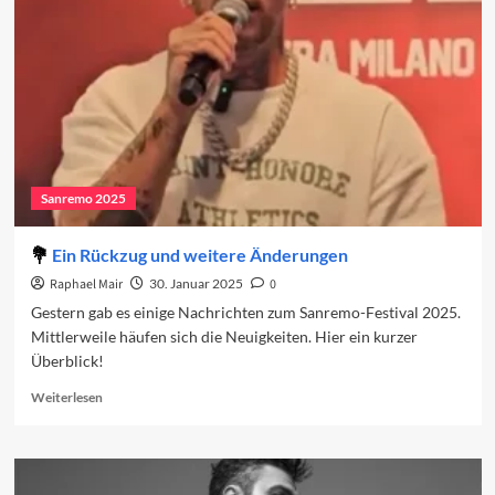
Sanremo 2025
Ein Rückzug und weitere Änderungen
Raphael Mair
30. Januar 2025
0
Gestern gab es einige Nachrichten zum Sanremo-Festival 2025.
Mittlerweile häufen sich die Neuigkeiten. Hier ein kurzer
Überblick!
Read
Weiterlesen
more
about
Ein
Rückzug