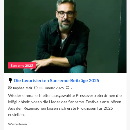
Sanremo-
Duette
2025
Sanremo 2025
Die favorisierten Sanremo-Beiträge 2025
Raphael Mair
22. Januar 2025
2
Wieder einmal erhielten ausgewählte Pressevertreter:innen die
Möglichkeit, vorab die Lieder des Sanremo-Festivals anzuhören.
Aus den Rezensionen lassen sich erste Prognosen für 2025
erstellen.
Read
Weiterlesen
more