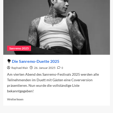
und
weitere
Änderungen
Sanremo 2025
Die Sanremo-Duette 2025
Raphael Mair
26. Januar 2025
0
Am vierten Abend des Sanremo-Festivals 2025 werden alle
Teilnehmenden im Duett mit Gästen eine Coverversion
präsentieren. Nun wurde die vollständige Liste
bekanntgegeben!
Read
Weiterlesen
more
about
Die