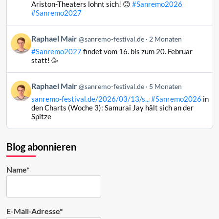
Raphael
Ariston-Theaters lohnt sich! 😊
#Sanremo2026
Mair
#Sanremo2027
auf
Bluesky
Beitrag
Raphael Mair
@sanremo-festival.de
2 Monaten
ansehen
von
#Sanremo2027
findet vom 16. bis zum 20. Februar
Raphael
statt! 🥳
Mair
auf
Beitrag
Raphael Mair
Bluesky
@sanremo-festival.de
5 Monaten
von
ansehen
sanremo-festival.de/2026/03/13/s...
#Sanremo2026
in
Raphael
den Charts (Woche 3): Samurai Jay hält sich an der
Mair
Spitze
auf
Bluesky
ansehen
Blog abonnieren
Name*
E-Mail-Adresse*