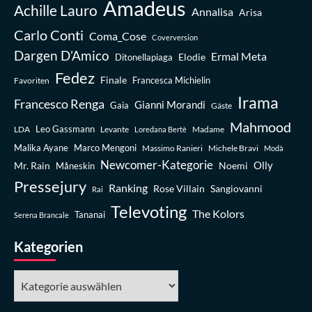
Amadeus
Achille Lauro
Annalisa
Arisa
Carlo Conti
Coma_Cose
Coverversion
Dargen D’Amico
Ermal Meta
Elodie
Ditonellapiaga
Fedez
Finale
Favoriten
Francesca Michielin
Irama
Francesco Renga
Gianni Morandi
Gaia
Gäste
Mahmood
Leo Gassmann
LDA
Levante
Madame
Loredana Bertè
Malika Ayane
Marco Mengoni
Massimo Ranieri
Michele Bravi
Modà
Newcomer-Kategorie
Olly
Mr. Rain
Noemi
Måneskin
Pressejury
Ranking
Rose Villain
Sangiovanni
Rai
Televoting
The Kolors
Tananai
Serena Brancale
Kategorien
Kategorien