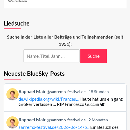
Read
Weiterlesen
more
about
Tickets
Liedsuche
für
Sanremo
2025
Suche in der Liste aller Beiträge und Teilnehmenden (seit
1951):
Suche
Neueste BlueSky-Posts
Beitrag
Raphael Mair
@sanremo-festival.de
18 Stunden
von
de.wikipedia.org/wiki/Frances...
Heute hat uns ein ganz
Raphael
Großer verlassen … RIP Francesco Guccini 🕊️
Mair
auf
Beitrag
Raphael Mair
Bluesky
@sanremo-festival.de
2 Monaten
von
ansehen
sanremo-festival.de/2026/06/14/b...
Ein Besuch des