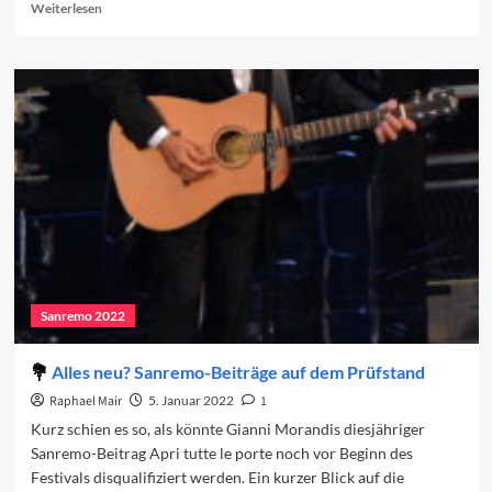
Read
Weiterlesen
more
about
Vorschau
auf
den
vierten
Abend
Sanremo 2022
Alles neu? Sanremo-Beiträge auf dem Prüfstand
Raphael Mair
5. Januar 2022
1
Kurz schien es so, als könnte Gianni Morandis diesjähriger
Sanremo-Beitrag Apri tutte le porte noch vor Beginn des
Festivals disqualifiziert werden. Ein kurzer Blick auf die