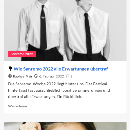
das
Sanremo-
Festival
Sanremo 2022
Wie Sanremo 2022 alle Erwartungen übertraf
Raphael Mair
6. Februar 2022
3
Die Sanremo-Woche 2022 liegt hinter uns. Das Festival
hinterlässt fast ausschließlich positive Erinnerungen und
übertraf alle Erwartungen. Ein Rückblick.
Read
Weiterlesen
more
about
Wie
Sanremo