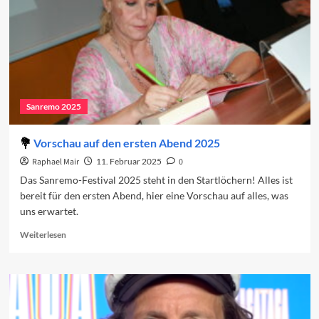
Sanremo 2025
Vorschau auf den ersten Abend 2025
Raphael Mair
11. Februar 2025
0
Das Sanremo-Festival 2025 steht in den Startlöchern! Alles ist
bereit für den ersten Abend, hier eine Vorschau auf alles, was
uns erwartet.
Read
Weiterlesen
more
about
Vorschau
auf
den
ersten