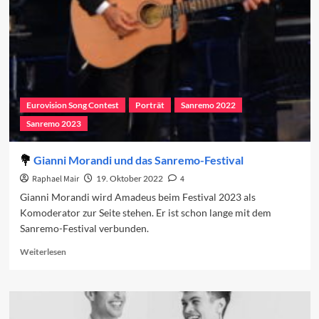
Gästeliste
Eurovision Song Contest
Porträt
Sanremo 2022
Sanremo 2023
Gianni Morandi und das Sanremo-Festival
Raphael Mair
19. Oktober 2022
4
Gianni Morandi wird Amadeus beim Festival 2023 als
Komoderator zur Seite stehen. Er ist schon lange mit dem
Sanremo-Festival verbunden.
Read
Weiterlesen
more
about
Gianni
Morandi
und