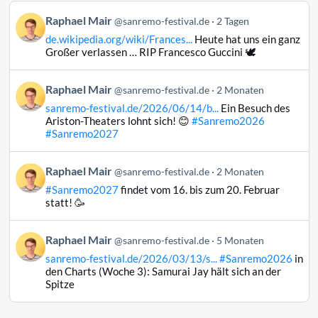
Beitrag
Raphael Mair
@sanremo-festival.de
2 Tagen
von
de.wikipedia.org/wiki/Frances...
Heute hat uns ein ganz
Raphael
Großer verlassen … RIP Francesco Guccini 🕊️
Mair
auf
Beitrag
Raphael Mair
Bluesky
@sanremo-festival.de
2 Monaten
von
ansehen
sanremo-festival.de/2026/06/14/b...
Ein Besuch des
Raphael
Ariston-Theaters lohnt sich! 😊
#Sanremo2026
Mair
#Sanremo2027
auf
Bluesky
Beitrag
Raphael Mair
@sanremo-festival.de
2 Monaten
ansehen
von
#Sanremo2027
findet vom 16. bis zum 20. Februar
Raphael
statt! 🥳
Mair
auf
Beitrag
Raphael Mair
Bluesky
@sanremo-festival.de
5 Monaten
von
ansehen
sanremo-festival.de/2026/03/13/s...
#Sanremo2026
in
Raphael
den Charts (Woche 3): Samurai Jay hält sich an der
Mair
Spitze
auf
Bluesky