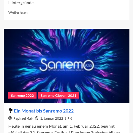
Hintergründe.
Read
Weiterlesen
more
about
Alles
neu?
Sanremo-
Beiträge
auf
dem
Prüfstand
Sanremo 2022
Sanremo Giovani 2021
Ein Monat bis Sanremo 2022
Raphael Mair
1. Januar 2022
0
Heute in genau einem Monat, am 1. Februar 2022, beginnt
offiziell das 72. Sanremo-Festival! Eine kurze Zwischenbilanz …