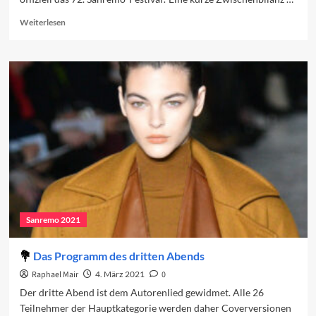
Read
Weiterlesen
more
about
Ein
Monat
bis
Sanremo
2022
Sanremo 2021
Das Programm des dritten Abends
Raphael Mair
4. März 2021
0
Der dritte Abend ist dem Autorenlied gewidmet. Alle 26
Teilnehmer der Hauptkategorie werden daher Coverversionen