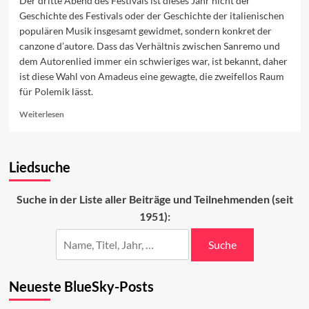
Der dritte Abend des Festivals ist dieses Jahr nicht der
Geschichte des Festivals oder der Geschichte der italienischen
populären Musik insgesamt gewidmet, sondern konkret der
canzone d’autore. Dass das Verhältnis zwischen Sanremo und
dem Autorenlied immer ein schwieriges war, ist bekannt, daher
ist diese Wahl von Amadeus eine gewagte, die zweifellos Raum
für Polemik lässt.
Read
Weiterlesen
more
about
Autorenlied
Liedsuche
oder
doch
nicht?
Suche in der Liste aller Beiträge und Teilnehmenden (seit
1951):
Suche
Neueste BlueSky-Posts