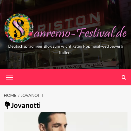
Skip
to
content
Deutschsprachiger Blog zum wichtigsten Popmusikwettbewerb
Italiens
Primary
Menu
HOME
JOVANOTTI
Jovanotti