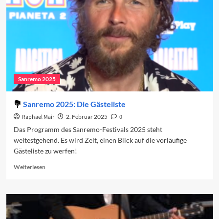
Abend
2025
Sanremo 2025
Sanremo 2025: Die Gästeliste
Raphael Mair
2. Februar 2025
0
Das Programm des Sanremo-Festivals 2025 steht
weitestgehend. Es wird Zeit, einen Blick auf die vorläufige
Gästeliste zu werfen!
Read
Weiterlesen
more
about
Sanremo
2025:
Die