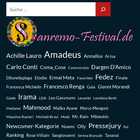
Amadeus
Achille Lauro
Annalisa
Arisa
Carlo Conti
Dargen D’Amico
Coma_Cose
Coverversion
Fedez
Ermal Meta
Elodie
Finale
Ditonellapiaga
Favoriten
Francesco Renga
Gianni Morandi
Francesca Michielin
Gaia
Irama
Leo Gassmann
Gäste
LDA
Levante
Loredana Bertè
Mahmood
Madame
Malika Ayane
Marco Mengoni
Mr. Rain
Massimo Ranieri
Michele Bravi
Måneskin
Modà
Pressejury
Newcomer-Kategorie
Olly
Noemi
Rai
Ranking
Rose Villain
Sangiovanni
Tananai
Serena Brancale