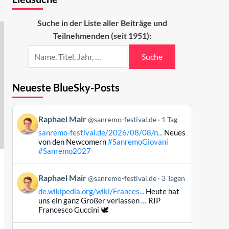
Suche in der Liste aller Beiträge und
Teilnehmenden (seit 1951):
Suche
Neueste BlueSky-Posts
Beitrag
Raphael Mair
@sanremo-festival.de
1 Tag
von
sanremo-festival.de/2026/08/08/n...
Neues
Raphael
von den Newcomern
#SanremoGiovani
Mair
#Sanremo2027
auf
Bluesky
Beitrag
Raphael Mair
@sanremo-festival.de
3 Tagen
ansehen
von
de.wikipedia.org/wiki/Frances...
Heute hat
Raphael
uns ein ganz Großer verlassen … RIP
Mair
Francesco Guccini 🕊️
auf
Bluesky