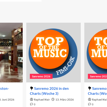
out
e
ilnehmer:innen
22
Sanremo 2026
Sanremo 202
iston-
Sanremo 2026 in den
Sanremo 
Charts (Woche 3)
Charts (Wo
. Juni 2026
Raphael Mair
13. März 2026
Raphael Mai
0
0