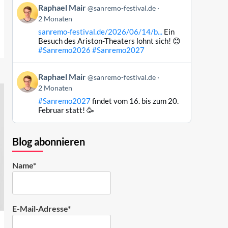
Beitrag
Raphael Mair
@sanremo-festival.de
ansehen
von
2 Monaten
Raphael
sanremo-festival.de/2026/06/14/b...
Ein
Mair
Besuch des Ariston-Theaters lohnt sich! 😊
auf
#Sanremo2026
#Sanremo2027
Bluesky
ansehen
Beitrag
Raphael Mair
@sanremo-festival.de
von
2 Monaten
Raphael
#Sanremo2027
findet vom 16. bis zum 20.
Mair
Februar statt! 🥳
auf
Bluesky
ansehen
Blog abonnieren
Name*
E-Mail-Adresse*