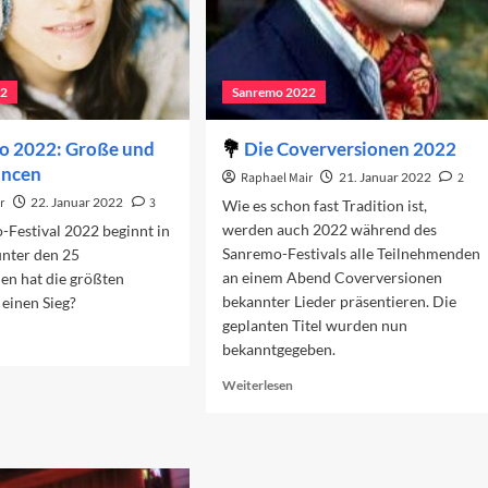
22
Sanremo 2022
o 2022: Große und
Die Coverversionen 2022
ancen
Raphael Mair
21. Januar 2022
2
r
22. Januar 2022
3
Wie es schon fast Tradition ist,
werden auch 2022 während des
Festival 2022 beginnt in
Sanremo-Festivals alle Teilnehmenden
unter den 25
an einem Abend Coverversionen
en hat die größten
bekannter Lieder präsentieren. Die
einen Sieg?
geplanten Titel wurden nun
ad
bekanntgegeben.
re
out
Read
Weiterlesen
nremo
more
22:
about
oße
Die
d
Coverversionen
eine
2022