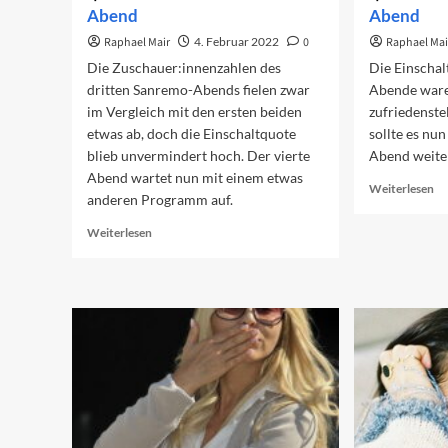
Abend
Abend
Raphael Mair
4. Februar 2022
0
Raphael Mai
Die Zuschauer:innenzahlen des
Die Einschal
dritten Sanremo-Abends fielen zwar
Abende ware
im Vergleich mit den ersten beiden
zufriedenste
etwas ab, doch die Einschaltquote
sollte es nu
blieb unvermindert hoch. Der vierte
Abend weite
Abend wartet nun mit einem etwas
Re
Weiterlesen
anderen Programm auf.
mo
ab
Read
Weiterlesen
Vo
more
au
about
de
Vorschau
dr
auf
Ab
den
vierten
Abend