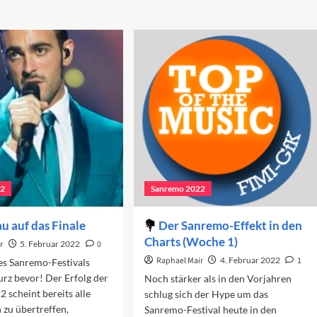
22
Sanremo 2022
u auf das Finale
Der Sanremo-Effekt in den
Charts (Woche 1)
r
5. Februar 2022
0
Raphael Mair
4. Februar 2022
1
es Sanremo-Festivals
urz bevor! Der Erfolg der
Noch stärker als in den Vorjahren
 scheint bereits alle
schlug sich der Hype um das
zu übertreffen,
Sanremo-Festival heute in den