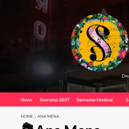
Skip
to
content
Deu
News
Sanremo 2027
Sanremo-Festival
S
HOME
ANA MENA