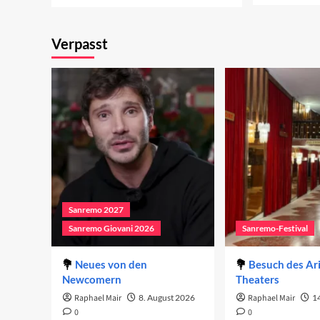
more
ab
about
Di
Ein
Te
Verpasst
Monat
20
bis
Sanremo
2022
Sanremo 2027
Sanremo Giovani 2026
Sanremo-Festival
Neues von den
Besuch des Ar
Newcomern
Theaters
Raphael Mair
8. August 2026
Raphael Mair
14
0
0