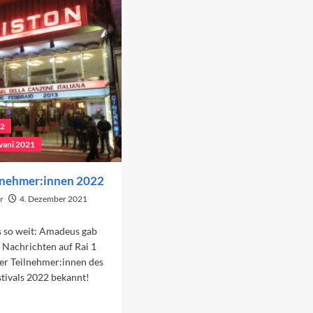
ancen
22
vani 2021
lnehmer:innen 2022
r
4. Dezember 2021
s so weit: Amadeus gab
 Nachrichten auf Rai 1
er Teilnehmer:innen des
tivals 2022 bekannt!
ad
re