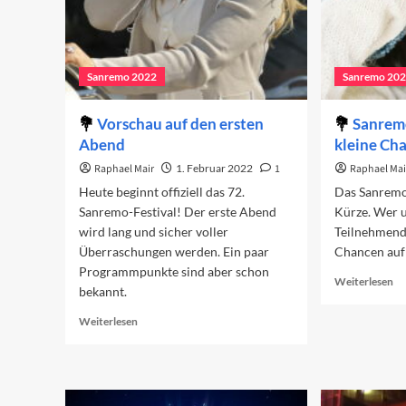
Sanremo 2022
Sanremo 20
Vorschau auf den ersten
Sanrem
Abend
kleine Ch
Raphael Mair
1. Februar 2022
1
Raphael Mai
Heute beginnt offiziell das 72.
Das Sanremo-
Sanremo-Festival! Der erste Abend
Kürze. Wer 
wird lang und sicher voller
Teilnehmend
Überraschungen werden. Ein paar
Chancen auf 
Programmpunkte sind aber schon
Re
Weiterlesen
bekannt.
mo
ab
Read
Weiterlesen
Sa
more
20
about
Gr
Vorschau
un
auf
kl
den