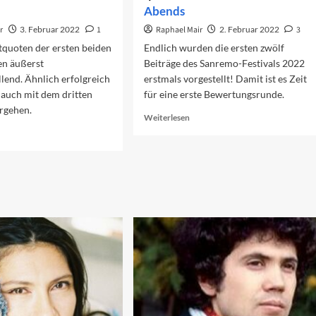
Abends
r
3. Februar 2022
1
Raphael Mair
2. Februar 2022
3
tquoten der ersten beiden
Endlich wurden die ersten zwölf
n äußerst
Beiträge des Sanremo-Festivals 2022
llend. Ähnlich erfolgreich
erstmals vorgestellt! Damit ist es Zeit
n auch mit dem dritten
für eine erste Bewertungsrunde.
rgehen.
Read
Weiterlesen
more
ad
about
re
Die
out
Lieder
rschau
des
f
ersten
n
Abends
itten
end