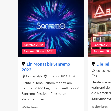
Ch
ersten
Abend
Sanremo 2022
Sanremo 20
Sanremo Giovani 2021
Sanremo Gio
Ein Monat bis Sanremo
Die Tei
2022
Raphael Mai
1
Raphael Mair
1. Januar 2022
0
Heute war e
Heute in genau einem Monat, am 1.
während der
Februar 2022, beginnt offiziell das 72.
die Namen d
Sanremo-Festival! Eine kurze
Sanremo-Fes
Zwischenbilanz …
Re
Read
Weiterlesen
Weiterlesen
mo