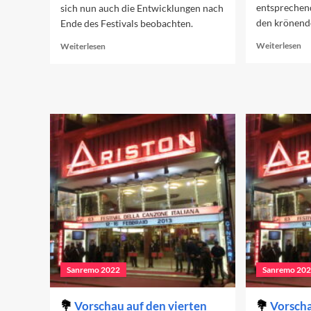
entsprechen
sich nun auch die Entwicklungen nach
den krönend
Ende des Festivals beobachten.
Re
Read
Weiterlesen
Weiterlesen
mo
more
ab
about
Vo
Der
au
Sanremo-
da
Effekt
Fi
in
den
Charts
(Woche
2)
Sanremo 2022
Sanremo 20
Vorschau auf den vierten
Vorscha