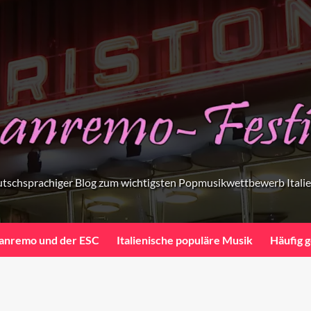
tschsprachiger Blog zum wichtigsten Popmusikwettbewerb Itali
anremo und der ESC
Italienische populäre Musik
Häufig g