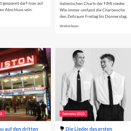
d gespannt darf man auf
italienischen Charts der FIMI nieder.
en Abschluss sein.
Wie immer umfasst die Chartwoche
den Zeitraum Freitag bis Donnerstag.
ad
re
Read
Weiterlesen
out
more
rschau
about
f
Der
s
Sanremo-
nale
Effekt
in
den
Charts
(Woche
1)
22
Sanremo 2022
u auf den dritten
Die Lieder des ersten