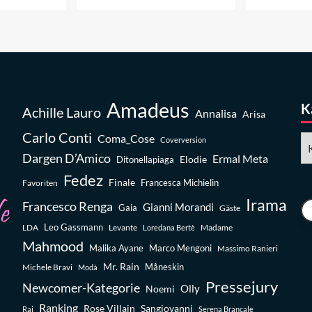
Amadeus
K
Achille Lauro
Annalisa
Arisa
Carlo Conti
Coma_Cose
Ka
Coverversion
Dargen D’Amico
Ermal Meta
Elodie
Ditonellapiaga
Fedez
Finale
Favoriten
Francesca Michielin
Irama
Francesco Renga
Gianni Morandi
Gaia
Gäste
Leo Gassmann
LDA
Levante
Madame
Loredana Bertè
Mahmood
Malika Ayane
Marco Mengoni
Massimo Ranieri
Mr. Rain
Michele Bravi
Måneskin
Modà
Pressejury
Newcomer-Kategorie
Olly
Noemi
Ranking
Rose Villain
Sangiovanni
Rai
Serena Brancale