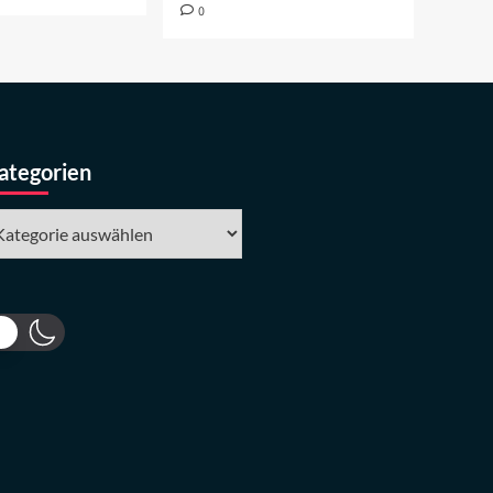
0
ategorien
tegorien