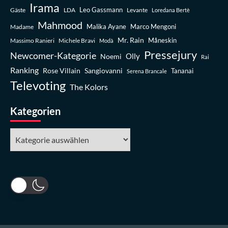
Irama
Leo Gassmann
Gäste
LDA
Levante
Loredana Bertè
Mahmood
Madame
Malika Ayane
Marco Mengoni
Mr. Rain
Massimo Ranieri
Michele Bravi
Måneskin
Modà
Pressejury
Newcomer-Kategorie
Olly
Noemi
Rai
Ranking
Rose Villain
Sangiovanni
Tananai
Serena Brancale
Televoting
The Kolors
Kategorien
Kategorien