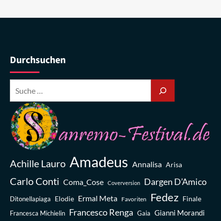
Durchsuchen
Amadeus
Achille Lauro
Annalisa
Arisa
Carlo Conti
Dargen D’Amico
Coma_Cose
Coverversion
Fedez
Ermal Meta
Elodie
Finale
Ditonellapiaga
Favoriten
Francesco Renga
Gianni Morandi
Francesca Michielin
Gaia