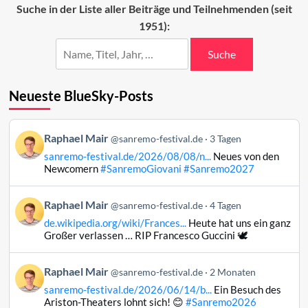
Suche in der Liste aller Beiträge und Teilnehmenden (seit
1951):
Suche
Neueste BlueSky-Posts
Beitrag
Raphael Mair
@sanremo-festival.de
3 Tagen
von
sanremo-festival.de/2026/08/08/n...
Neues von den
Raphael
Newcomern
#SanremoGiovani
#Sanremo2027
Mair
auf
Beitrag
Raphael Mair
Bluesky
@sanremo-festival.de
4 Tagen
von
ansehen
de.wikipedia.org/wiki/Frances...
Heute hat uns ein ganz
Raphael
Großer verlassen … RIP Francesco Guccini 🕊️
Mair
auf
Beitrag
Raphael Mair
Bluesky
@sanremo-festival.de
2 Monaten
von
ansehen
sanremo-festival.de/2026/06/14/b...
Ein Besuch des
Raphael
Ariston-Theaters lohnt sich! 😊
#Sanremo2026