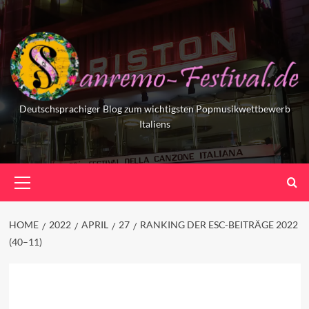
Skip
to
content
Deutschsprachiger Blog zum wichtigsten Popmusikwettbewerb
Italiens
Primary
Menu
HOME
2022
APRIL
27
RANKING DER ESC-BEITRÄGE 2022
(40–11)