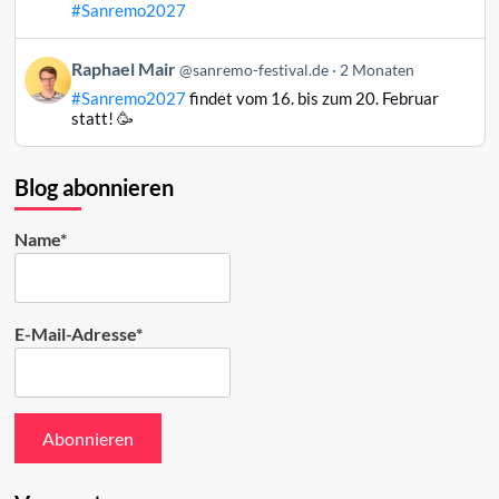
Mair
#Sanremo2027
auf
Bluesky
Beitrag
Raphael Mair
@sanremo-festival.de
2 Monaten
ansehen
von
#Sanremo2027
findet vom 16. bis zum 20. Februar
Raphael
statt! 🥳
Mair
auf
Bluesky
Blog abonnieren
ansehen
Name*
E-Mail-Adresse*