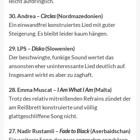
leicht aufdringlich.
30. Andrea –
Circles
(Nordmazedonien)
Ein einwandfrei konstruiertes Lied mit guter
Steigerung. Es bleibt leider kaum hängen.
29. LPS –
Disko
(Slowenien)
Der beschwingte, funkige Sound wertet das
ansonsten eher uninteressante Lied deutlich auf.
Insgesamt wirkt es aber zu zaghaft.
28. Emma Muscat –
I Am What I Am
(Malta)
Trotz des relativ mitreißenden Refrains zündet der
am Reißbrett konstruierte und völlig
glattgeschliffene Song nicht.
27. Nadir Rustamli –
Fade to Black
(Aserbaidschan)
Ein weiterer Song, der zwar angenehm anzuhören