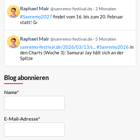
Bluesky
Beitrag
Raphael Mair
@sanremo-festival.de
2 Monaten
ansehen
von
#Sanremo2027
findet vom 16. bis zum 20. Februar
Raphael
statt! 🥳
Mair
auf
Beitrag
Raphael Mair
Bluesky
@sanremo-festival.de
5 Monaten
von
ansehen
sanremo-festival.de/2026/03/13/s...
#Sanremo2026
in
Raphael
den Charts (Woche 3): Samurai Jay hält sich an der
Mair
Spitze
auf
Bluesky
ansehen
Blog abonnieren
Name*
E-Mail-Adresse*