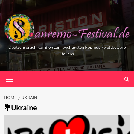
Skip
to
content
Deutschsprachiger Blog zum wichtigsten Popmusikwettbewerb
Italiens
Primary
Menu
HOME
UKRAINE
Ukraine