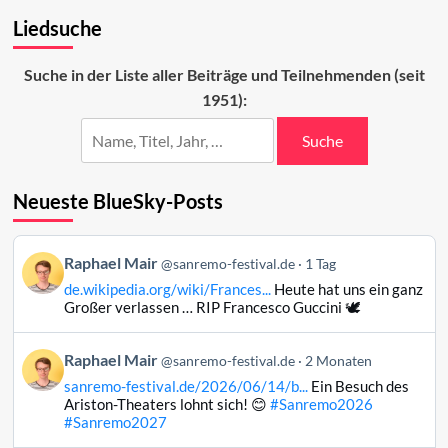
Die
Liedsuche
Top
10
der
Suche in der Liste aller Beiträge und Teilnehmenden (seit
ESC-
1951):
Beiträge
Suche
Neueste BlueSky-Posts
Beitrag
Raphael Mair
@sanremo-festival.de
1 Tag
von
de.wikipedia.org/wiki/Frances...
Heute hat uns ein ganz
Raphael
Großer verlassen … RIP Francesco Guccini 🕊️
Mair
auf
Beitrag
Raphael Mair
Bluesky
@sanremo-festival.de
2 Monaten
von
ansehen
sanremo-festival.de/2026/06/14/b...
Ein Besuch des
Raphael
Ariston-Theaters lohnt sich! 😊
#Sanremo2026
Mair
#Sanremo2027
auf