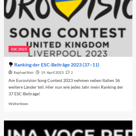
2024
(37–
11)
ESC 2023
Ranking der ESC-Beiträge 2023 (37–11)
Raphael Mair
19. April 2023
2
Am Eurovision Song Contest 2023 nehmen neben Italien 36
weitere Länder teil. Hier nun wie jedes Jahr mein Ranking der
37 ESC-Beiträge!
Read
Weiterlesen
more
about
Ranking
der
ESC-