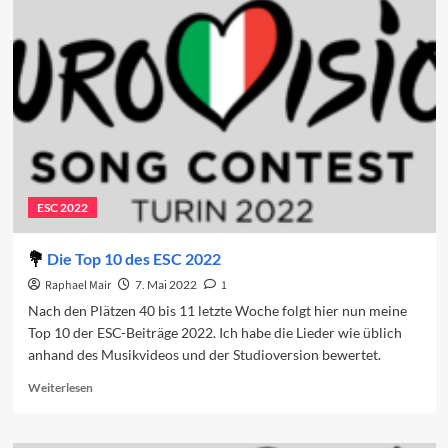
Marino
probiert
erneut
Sanremo
ESC 2022
Die Top 10 des ESC 2022
Raphael Mair
7. Mai 2022
1
Nach den Plätzen 40 bis 11 letzte Woche folgt hier nun meine
Top 10 der ESC-Beiträge 2022. Ich habe die Lieder wie üblich
anhand des Musikvideos und der Studioversion bewertet.
Read
Weiterlesen
more
about
Die