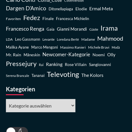
Coverversion
Dargen D’Amico
Ermal Meta
Elodie
Ditonellapiaga
Fedez
Finale
Favoriten
Francesca Michielin
Irama
Francesco Renga
Gianni Morandi
Gaia
Gäste
Mahmood
Leo Gassmann
LDA
Levante
Madame
Loredana Bertè
Malika Ayane
Marco Mengoni
Massimo Ranieri
Michele Bravi
Modà
Newcomer-Kategorie
Olly
Mr. Rain
Noemi
Måneskin
Pressejury
Ranking
Rose Villain
Sangiovanni
Rai
Televoting
The Kolors
Tananai
Serena Brancale
Kategorien
Kategorien