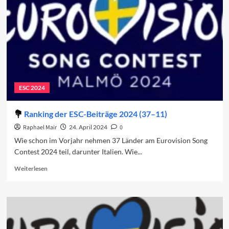
Beiträge
2025
(37–
11)
ESC 2024
Ranking der ESC-Beiträge 2024 (37–11)
Raphael Mair
24. April 2024
0
Wie schon im Vorjahr nehmen 37 Länder am Eurovision Song
Contest 2024 teil, darunter Italien. Wie...
Read
Weiterlesen
more
about
Ranking
der
ESC-
Beiträge