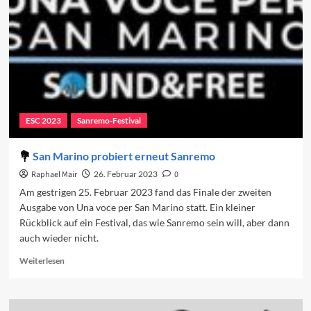
Beiträge
2023
(37–
11)
ESC 2023
Sanremo-Festival
San Marino probiert erneut Sanremo
Raphael Mair
26. Februar 2023
0
Am gestrigen 25. Februar 2023 fand das Finale der zweiten
Ausgabe von Una voce per San Marino statt. Ein kleiner
Rückblick auf ein Festival, das wie Sanremo sein will, aber dann
auch wieder nicht.
Read
Weiterlesen
more
about
San