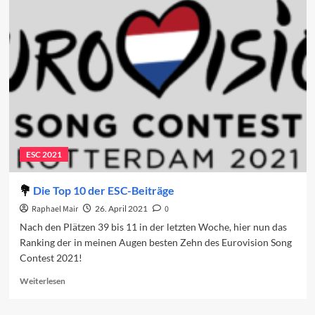
Top
10
des
ESC
2022
ESC 2021
Die Top 10 der ESC-Beiträge
Raphael Mair
26. April 2021
0
Nach den Plätzen 39 bis 11 in der letzten Woche, hier nun das
Ranking der in meinen Augen besten Zehn des Eurovision Song
Contest 2021!
Read
Weiterlesen
more
about