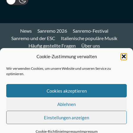
News
Sanremo 2026
Sanremo-Festival
Sanremo und der ESC
Italienische populäre Musik
Häufig gestellte Fragen
Über uns
Impressum und Datenschutz
Cookie-Richtlinie
Cookie-Zustimmung verwalten
Bluesky
Wir verwenden Cookies, um unsere Website und unseren Service zu
optimieren.
Mastodon
Twitter
Cookies akzeptieren
LinkedIn
Ablehnen
E-
Einstellungen anzeigen
Mail
© Sanremo-Festival.de
|
CoverNews
by AF themes.
Cookie-Richtlinie
Impressum
Impressum