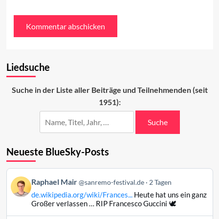
Liedsuche
Suche in der Liste aller Beiträge und Teilnehmenden (seit
1951):
Suche
Neueste BlueSky-Posts
Beitrag
Raphael Mair
@sanremo-festival.de
2 Tagen
von
de.wikipedia.org/wiki/Frances...
Heute hat uns ein ganz
Raphael
Großer verlassen … RIP Francesco Guccini 🕊️
Mair