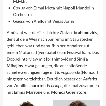
M.M.B.
Caruso
von Ermal Meta mit Napoli Mandolin
Orchestra
Gianna
von Aiello mit Vegas Jones
Amüsant war die Geschichte
Zlatan Ibrahimović
s,
der auf dem Weg nach Sanremo im Stau stecken
geblieben war und daraufhin per Anhalter auf
einem Motorrad (verspätet) zum Festival kam. Das
Doppelinterview mit Ibrahimović und
Siniša
Mihajlović
war gelungen, die anschließende
schiefe Gesangseinlage mit
Io vagabondo
(Nomadi)
hingegen verzichtbar. Deutlich besser der Auftritt
von
Achille Lauro
mit
Penelope
, diesmal zusammen
mit
Emma Marrone
und
Monica Guerritore
.