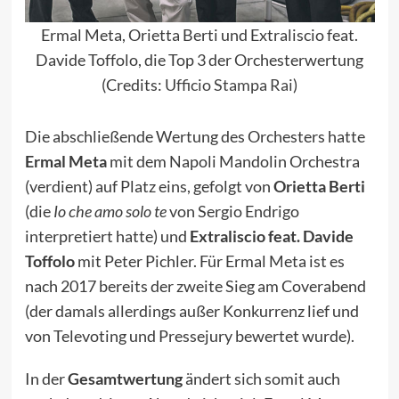
Ermal Meta, Orietta Berti und Extraliscio feat.
Davide Toffolo, die Top 3 der Orchesterwertung
(Credits:
Ufficio Stampa Rai
)
Die abschließende Wertung des Orchesters hatte
Ermal Meta
mit dem Napoli Mandolin Orchestra
(verdient) auf Platz eins, gefolgt von
Orietta Berti
(die
Io che amo solo te
von Sergio Endrigo
interpretiert hatte) und
Extraliscio feat. Davide
Toffolo
mit Peter Pichler. Für Ermal Meta ist es
nach 2017 bereits der zweite Sieg am Coverabend
(der damals allerdings außer Konkurrenz lief und
von Televoting und Pressejury bewertet wurde).
In der
Gesamtwertung
ändert sich somit auch