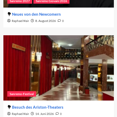
Sanremo 2027
Sanremo Giovani 2026
Neues von den Newcomern
Raphael Mair
8. August 2026
0
Sanremo-Festival
Besuch des Ariston-Theaters
Raphael Mair
14. Juni 2026
0