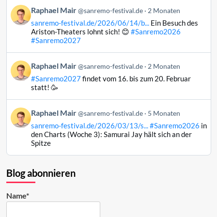
auf
Beitrag
Raphael Mair
Bluesky
@sanremo-festival.de
2 Monaten
von
ansehen
sanremo-festival.de/2026/06/14/b...
Ein Besuch des
Raphael
Ariston-Theaters lohnt sich! 😊
#Sanremo2026
Mair
#Sanremo2027
auf
Bluesky
Beitrag
Raphael Mair
@sanremo-festival.de
2 Monaten
ansehen
von
#Sanremo2027
findet vom 16. bis zum 20. Februar
Raphael
statt! 🥳
Mair
auf
Beitrag
Raphael Mair
Bluesky
@sanremo-festival.de
5 Monaten
von
ansehen
sanremo-festival.de/2026/03/13/s...
#Sanremo2026
in
Raphael
den Charts (Woche 3): Samurai Jay hält sich an der
Mair
Spitze
auf
Bluesky
ansehen
Blog abonnieren
Name*