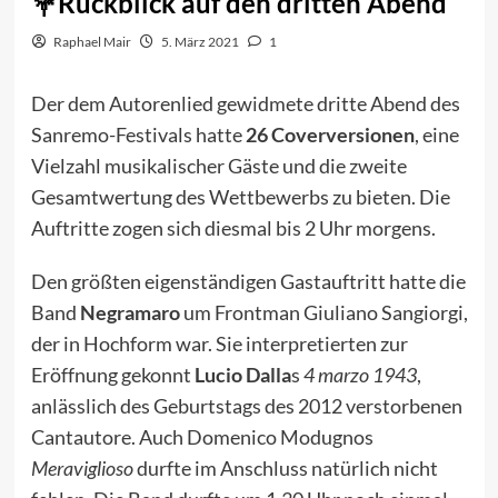
Rückblick auf den dritten Abend
Raphael Mair
5. März 2021
1
Der dem Autorenlied gewidmete dritte Abend des
Sanremo-Festivals hatte
26 Coverversionen
, eine
Vielzahl musikalischer Gäste und die zweite
Gesamtwertung des Wettbewerbs zu bieten. Die
Auftritte zogen sich diesmal bis 2 Uhr morgens.
Den größten eigenständigen Gastauftritt hatte die
Band
Negramaro
um Frontman Giuliano Sangiorgi,
der in Hochform war. Sie interpretierten zur
Eröffnung gekonnt
Lucio Dalla
s
4 marzo 1943
,
anlässlich des Geburtstags des 2012 verstorbenen
Cantautore. Auch Domenico Modugnos
Meraviglioso
durfte im Anschluss natürlich nicht