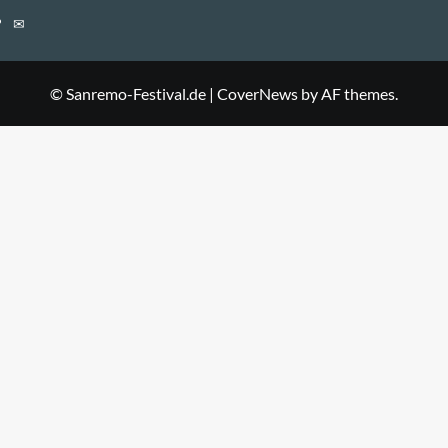
E-
Mail
© Sanremo-Festival.de
|
CoverNews
by AF themes.