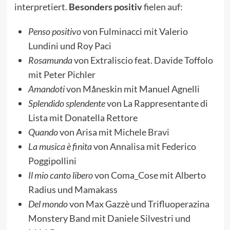
interpretiert.
Besonders positiv
fielen auf:
Penso positivo
von Fulminacci mit Valerio
Lundini und Roy Paci
Rosamunda
von Extraliscio feat. Davide Toffolo
mit Peter Pichler
Amandoti
von Måneskin mit Manuel Agnelli
Splendido splendente
von La Rappresentante di
Lista mit Donatella Rettore
Quando
von Arisa mit
Michele Bravi
La musica è finita
von Annalisa mit Federico
Poggipollini
Il mio canto libero
von Coma_Cose mit Alberto
Radius und Mamakass
Del mondo
von Max Gazzè und Trifluoperazina
Monstery Band mit Daniele Silvestri und