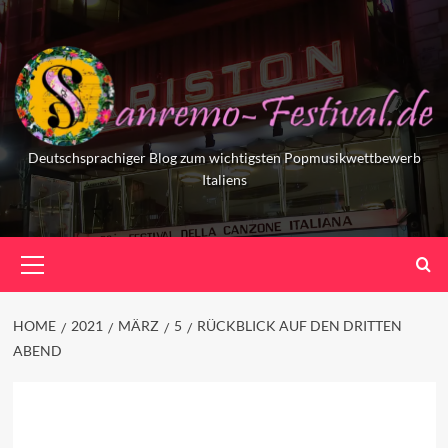
Skip
to
content
Deutschsprachiger Blog zum wichtigsten Popmusikwettbewerb
Italiens
Primary
Menu
HOME
2021
MÄRZ
5
RÜCKBLICK AUF DEN DRITTEN
ABEND