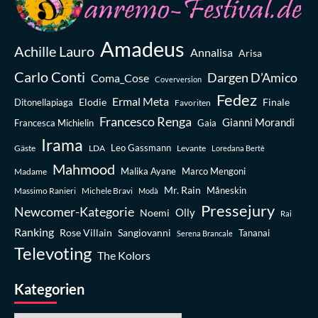
Amadeus
Achille Lauro
Annalisa
Arisa
Carlo Conti
Dargen D’Amico
Coma_Cose
Coverversion
Fedez
Ermal Meta
Elodie
Finale
Ditonellapiaga
Favoriten
Francesco Renga
Gianni Morandi
Francesca Michielin
Gaia
Irama
Leo Gassmann
Gäste
LDA
Levante
Loredana Bertè
Mahmood
Madame
Malika Ayane
Marco Mengoni
Mr. Rain
Massimo Ranieri
Michele Bravi
Måneskin
Modà
Pressejury
Newcomer-Kategorie
Olly
Noemi
Rai
Ranking
Rose Villain
Sangiovanni
Tananai
Serena Brancale
Televoting
The Kolors
Kategorien